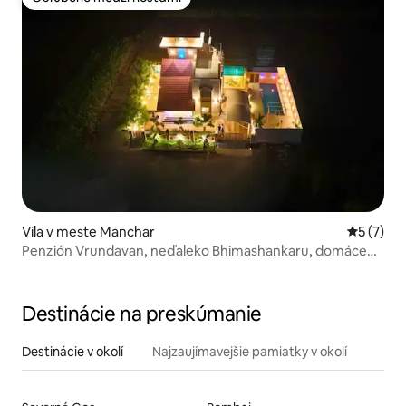
Obľúbené medzi hosťami
Vila v meste Manchar
Priemerné
5 (7)
Penzión Vrundavan, neďaleko Bhimashankaru, domáce
zvieratá!
Destinácie na preskúmanie
Destinácie v okolí
Najzaujímavejšie pamiatky v okolí