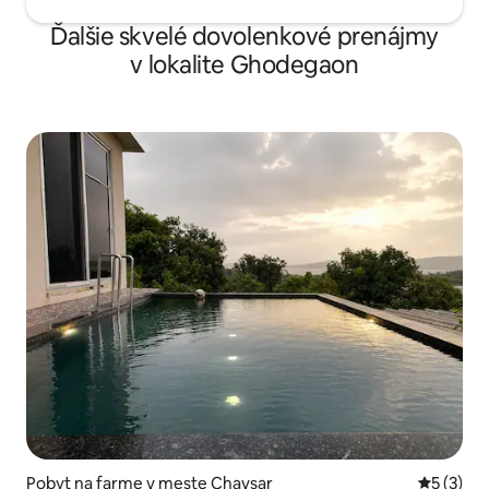
Ďalšie skvelé dovolenkové prenájmy
v lokalite Ghodegaon
Pobyt na farme v meste Chavsar
Priemerné
5 (3)