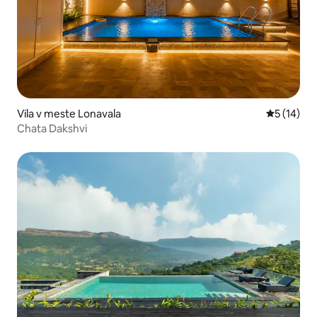
Vila v meste Lonavala
Priemerné 
5 (14)
Chata Dakshvi