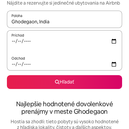
Nájdite a rezervujte si jedinečné ubytovania na Airbnb
Poloha
Keď budú výsledky k dispozícii, môžete si ich prechádzať pom
Príchod
Odchod
Hľadať
Najlepšie hodnotené dovolenkové
prenájmy v meste Ghodegaon
Hostia sa zhodli: tieto pobyty sú vysoko hodnotené
z hľadiska lokality, čistoty a ďalších aspektov.