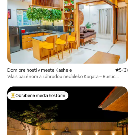
Dom pre hostí v meste Kashele
Priemerné
5 (3)
Vila s bazénom a záhradou neďaleko Karjata – Rustic
Charm
Obľúbené medzi hosťami
Najobľúbenejšie medzi hosťami