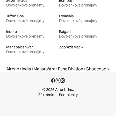
Severné Goa
Bombaj
Dovolenkové prenájmy
Dovolenkové prenájmy
Južné Goa
Lonavala
Dovolenkové prenájmy
Dovolenkové prenájmy
Indore
Raigad
Dovolenkové prenájmy
Dovolenkové prenájmy
Mahabaleshwar
Zobraziť viac
Dovolenkové prenájmy
Airbnb
India
Maháraštra
Pune Division
Ghodegaon
© 2026 Airbnb, Inc.
Súkromie
Podmienky