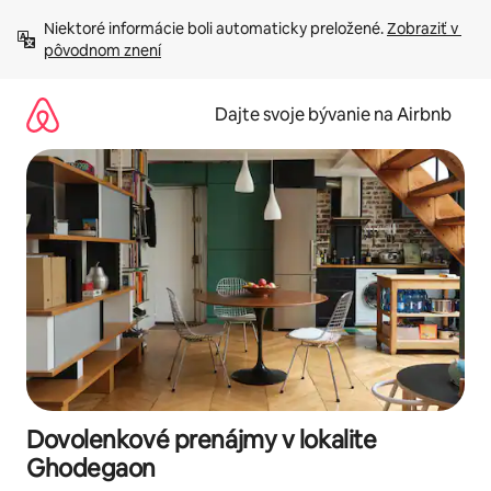
Preskočiť
Niektoré informácie boli automaticky preložené. 
Zobraziť v 
na
pôvodnom znení
obsah.
Dajte svoje bývanie na Airbnb
Dovolenkové prenájmy v lokalite
Ghodegaon