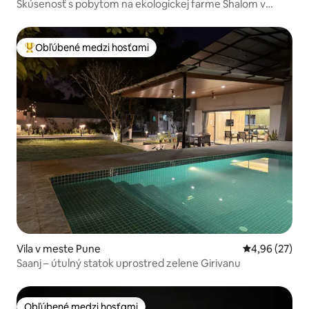
Skúsenosť s pobytom na ekologickej farme Shalom v
Karjate
Obľúbené medzi hosťami
Najobľúbenejšie medzi hosťami
Vila v meste Pune
Priemerné oho
4,96 (27)
Saanj – útulný statok uprostred zelene Girivanu
Obľúbené medzi hosťami