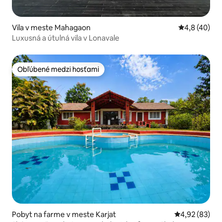
Vila v meste Mahagaon
Priemerné oh
4,8 (40)
Luxusná a útulná vila v Lonavale
Obľúbené medzi hosťami
Obľúbené medzi hosťami
Pobyt na farme v meste Karjat
Priemerné oho
4,92 (83)