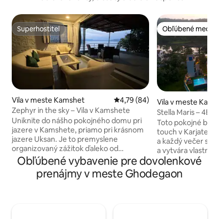
Superhostiteľ
Obľúbené medzi 
Superhostiteľ
Obľúbené medzi 
Vila v meste Kamshet
Priemerné ohodnotenie 4,79 z 
4,79 (84)
Vila v meste Kash
Zephyr in the sky – Vila v Kamshete
Stella Maris – 4BHK
Uniknite do nášho pokojného domu pri
Karjat
Toto pokojné bývan
jazere v Kamshete, priamo pri krásnom
touch v Karjate. Vi
jazere Uksan. Je to premyslene
a každý večer sa o
organizovaný zážitok ďaleko od
a vytvára vlastnú krás
každodenného zhonu s očarujúcim
Obľúbené vybavenie pre dovolenkové
pochváliť Machan
starým nábytkom a umeleckými
rannej kávy, masív
prenájmy v meste Ghodegaon
lampami, ktoré vyrobil môj manžel.
na grilovanie aleb
Môžete si rezervovať len 1 deň, ale
bazénom na voľný 
úprimne povedané, dva vám umožnia
záhradou pre vaše
naozaj relaxovať, vychutnať si to a
zvieratá na hranie
vytvoriť si krásne spomienky pri
na uvoľnenie svalo