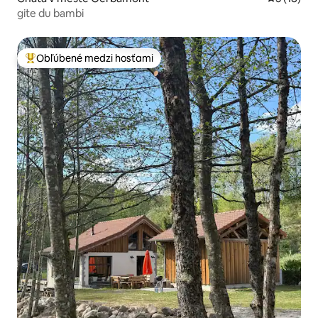
gite du bambi
Obľúbené medzi hosťami
Najobľúbenejšie medzi hosťami