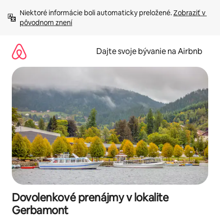
Preskočiť
Niektoré informácie boli automaticky preložené. 
Zobraziť v 
na
pôvodnom znení
obsah.
Dajte svoje bývanie na Airbnb
Dovolenkové prenájmy v lokalite
Gerbamont