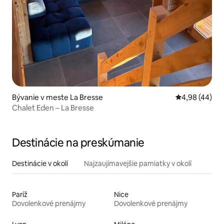
Bývanie v meste La Bresse
Priemerné oho
4,98 (44)
Chalet Eden – La Bresse
Destinácie na preskúmanie
Destinácie v okolí
Najzaujímavejšie pamiatky v okolí
Paríž
Nice
Dovolenkové prenájmy
Dovolenkové prenájmy