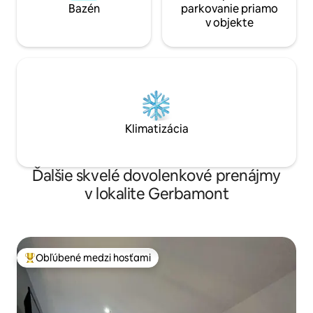
Bazén
parkovanie priamo
v objekte
Klimatizácia
Ďalšie skvelé dovolenkové prenájmy
v lokalite Gerbamont
Obľúbené medzi hosťami
Najobľúbenejšie medzi hosťami