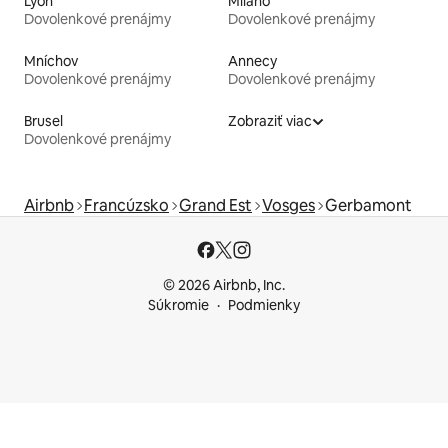
Lyon
Miláno
Dovolenkové prenájmy
Dovolenkové prenájmy
Mníchov
Annecy
Dovolenkové prenájmy
Dovolenkové prenájmy
Brusel
Zobraziť viac
Dovolenkové prenájmy
Airbnb
Francúzsko
Grand Est
Vosges
Gerbamont
© 2026 Airbnb, Inc.
Súkromie
Podmienky