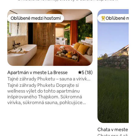
Obľúbené medzi hosťami
Obľúbené medz
Obľúbené medzi hosťami
Najobľúbenejšie 
Apartmán v meste La Bresse
Priemerné ohodnotenie 5 z 
5 (18)
Tajné záhrady Phuketu – sauna a vírivka
pre 2
Tajné záhrady Phuketu Doprajte si
wellness výlet do tohto apartmánu
inšpirovaného Thajskom. Súkromná
vírivka, súkromná sauna, pohlcujúce
domáce kino, manželská posteľ King
180 x 200, útulná obývacia zóna s
pohovkou, veranda, plne vybavená
kuchyňa, zen atmosféra a tlmené
Chata v meste G
osvetlenie vytvárajú skutočný
Chata pre 4 až 6 