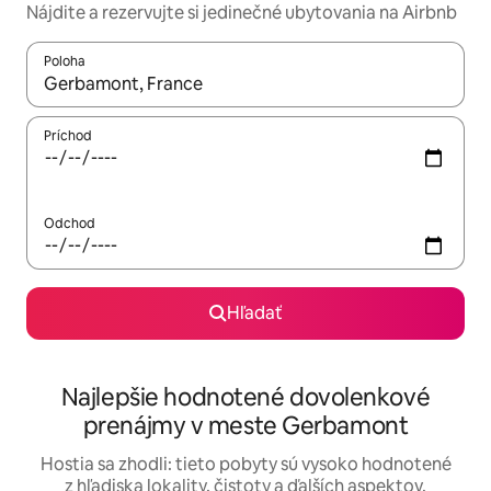
Nájdite a rezervujte si jedinečné ubytovania na Airbnb
Poloha
Keď budú výsledky k dispozícii, môžete si ich prechádzať pom
Príchod
Odchod
Hľadať
Najlepšie hodnotené dovolenkové
prenájmy v meste Gerbamont
Hostia sa zhodli: tieto pobyty sú vysoko hodnotené
z hľadiska lokality, čistoty a ďalších aspektov.