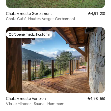
Chata v meste Gerbamont
Priemerné oh
4,91 (23)
Chata Cutié, Hautes-Vosges Gerbamont
Obľúbené medzi hosťami
Obľúbené medzi hosťami
Chata v meste Ventron
Priemerné oho
4,98 (55)
Vila Le Mirador - Sauna - Hammam