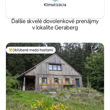
Klimatizácia
Ďalšie skvelé dovolenkové prenájmy
v lokalite Geraberg
Obľúbené medzi hosťami
Najobľúbenejšie medzi hosťami