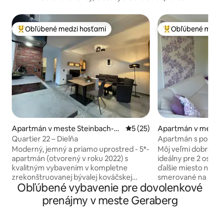
Obľúbené medzi hosťami
Obľúbené medz
Najobľúbenejšie medzi hosťami
Najobľúbenejšie 
Apartmán v meste Steinbach-H
Priemerné ohodnotenie 5 z 
5 (25)
Apartmán v meste
allenberg
Quartier 22 – Dielňa
Apartmán s pohod
okraji lesa v Durí
Moderný, jemný a priamo uprostred - 5*-
Môj veľmi dobre v
apartmán (otvorený v roku 2022) s
ideálny pre 2 osob
kvalitným vybavením v kompletne
ďalšie miesto na s
zrekonštruovanej bývalej kováčskej
smerované na roz
Obľúbené vybavenie pre dovolenkové
dielni. Plne vybavený dovolenkový
obývacej izbe. Na NAŠEJ SMART TV VÁM
apartmán „Werkstatt“ - na prízemí s
POSKYTNEM NETFLI
prenájmy v meste Geraberg
rozlohou 40 m² pre 2 osoby sa nachádza
chytľavé večery n
v nadmorskej výške 440 m na južnom
pokojne, priamo pr