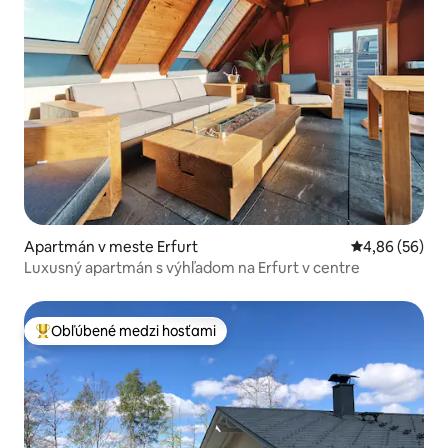
Apartmán v meste Erfurt
Priemerné oho
4,86 (56)
Luxusný apartmán s výhľadom na Erfurt v centre
Obľúbené medzi hosťami
Najobľúbenejšie medzi hosťami