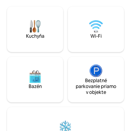
svahu dedinského lesa v zimných a
krásne turistické cho
dovolenkovom regióne Oberhof.
obchodných cestu
Obklopený nádhernými turistickými
množstvo vybavenia. 1 cestovná 
možnosťami je tiež východiskovým
postieľka a 1 vysok
bodom mnohých turistických atrakcií v
dispozícii pre mal
zelenom srdci Nemecka.
Kuchyňa
Wi-Fi
Bezplatné
Bazén
parkovanie priamo
v objekte