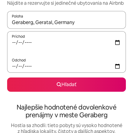
Nájdite a rezervujte si jedinečné ubytovania na Airbnb
Poloha
Keď budú výsledky k dispozícii, môžete si ich prechádzať pom
Príchod
Odchod
Hľadať
Najlepšie hodnotené dovolenkové
prenájmy v meste Geraberg
Hostia sa zhodli: tieto pobyty sú vysoko hodnotené
z hľadiska lokality, čistoty a ďalších aspektov.