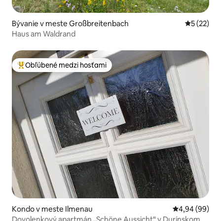
Bývanie v meste Großbreitenbach
Priemerné 
5 (22)
Haus am Waldrand
Obľúbené medzi hosťami
Najobľúbenejšie medzi hosťami
Kondo v meste Ilmenau
Priemerné oho
4,94 (99)
Dovolenkový apartmán „Schöne Aussicht“ v Durínskom