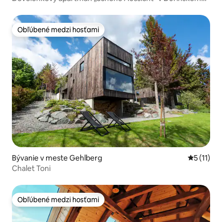
lese
Obľúbené medzi hosťami
Obľúbené medzi hosťami
Bývanie v meste Gehlberg
Priemerné
5 (11)
Chalet Toni
Obľúbené medzi hosťami
Obľúbené medzi hosťami