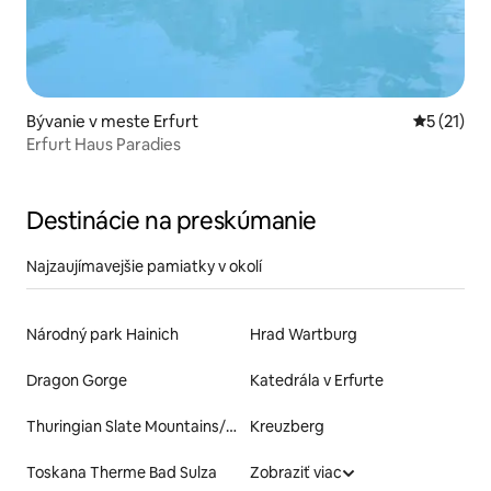
Bývanie v meste Erfurt
Priemerné
5 (21)
Erfurt Haus Paradies
Destinácie na preskúmanie
Najzaujímavejšie pamiatky v okolí
Národný park Hainich
Hrad Wartburg
Dragon Gorge
Katedrála v Erfurte
Thuringian Slate Mountains/Upper Saale Nature Park
Kreuzberg
Toskana Therme Bad Sulza
Zobraziť viac