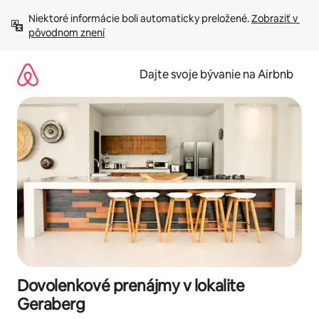
Preskočiť
Niektoré informácie boli automaticky preložené. 
Zobraziť v 
na
pôvodnom znení
obsah.
Dajte svoje bývanie na Airbnb
Dovolenkové prenájmy v lokalite
Geraberg