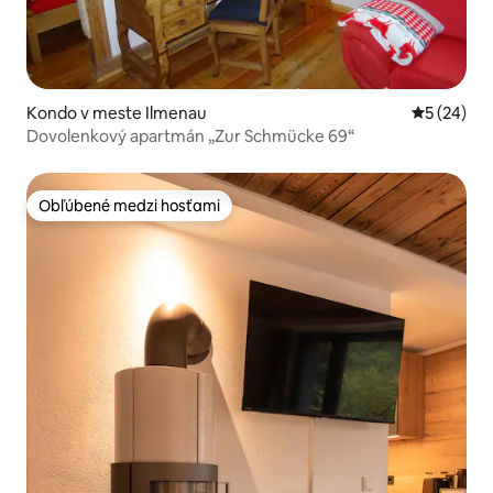
Kondo v meste Ilmenau
Priemerné 
5 (24)
Dovolenkový apartmán „Zur Schmücke 69“
Obľúbené medzi hosťami
Obľúbené medzi hosťami