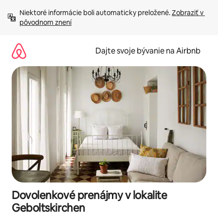
Preskočiť
Niektoré informácie boli automaticky preložené. 
Zobraziť v 
na
pôvodnom znení
obsah.
Dajte svoje bývanie na Airbnb
Dovolenkové prenájmy v lokalite
Geboltskirchen