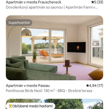
Apartmán v meste Frauschereck
Priemerné 
5 (33)
Dovolenkový apartmán so saunou | Apartmán Fanni v
Hanslhause
Superhostiteľ
Superhostiteľ
Apartmán v meste Passau
Priemerné oho
4,94 (17)
Penthouse Birds Nest: 130 m² - BBQ - Strešná terasa
Obľúbené medzi hosťami
Najobľúbenejšie medzi hosťami