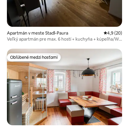
Apartmán v meste Stadl-Paura
Priemerné oh
4,9 (20)
Veľký apartmán pre max. 6 hostí + kuchyňa + kúpeľňa/WC
Top8
Obľúbené medzi hosťami
Obľúbené medzi hosťami