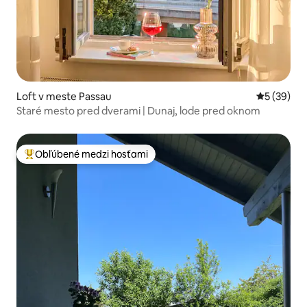
Loft v meste Passau
Priemerné 
5 (39)
Staré mesto pred dverami | Dunaj, lode pred oknom
Obľúbené medzi hosťami
Najobľúbenejšie medzi hosťami