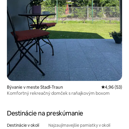
Bývanie v meste Stadl-Traun
Priemerné oho
4,96 (53)
Komfortný rekreačný domček s raňajkovým boxom
Destinácie na preskúmanie
Destinácie v okolí
Najzaujímavejšie pamiatky v okolí