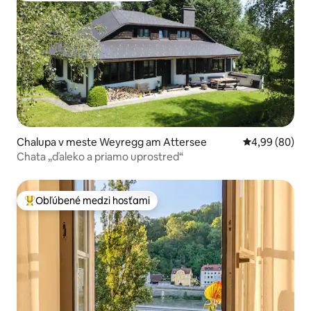
Chalupa v meste Weyregg am Attersee
Priemerné oho
4,99 (80)
Chata „ďaleko a priamo uprostred“
Obľúbené medzi hosťami
Najobľúbenejšie medzi hosťami