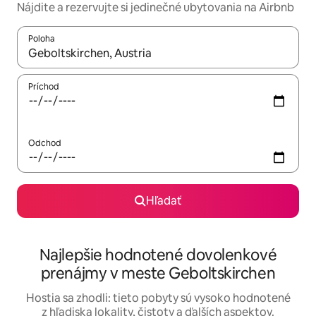
Nájdite a rezervujte si jedinečné ubytovania na Airbnb
Poloha
Keď budú výsledky k dispozícii, môžete si ich prechádzať pom
Príchod
Odchod
Hľadať
Najlepšie hodnotené dovolenkové
prenájmy v meste Geboltskirchen
Hostia sa zhodli: tieto pobyty sú vysoko hodnotené
z hľadiska lokality, čistoty a ďalších aspektov.