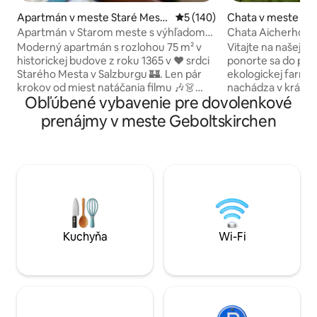
Apartmán v meste Staré Mest
Priemerné ohodnotenie 5 z 5
5 (140)
Chata v meste Le
o
Apartmán v Starom meste s výhľadom
Chata Aicherhof v
na katedrálu!
Moderný apartmán s rozlohou 75 m² v
Vitajte na našej f
historickej budove z roku 1365 v ❤️ srdci
ponorte sa do prír
Starého Mesta v Salzburgu 🏰. Len pár
ekologickej farme
krokov od miest natáčania filmu 🎶👗
nachádza v krásno
Obľúbené vybavenie pre dovolenkové
„Zvuk hudby“,🎭 festivalovej haly, 🌟
obklopenom úchva
vianočného trhu a 🎼Mozartovho
salzburskými jaze
prenájmy v meste Geboltskirchen
rodiska. Zažite Salzburg ako miestni!😊 •
chata v sade je i
Jedinečný výhľad na katedrálu z postele!
strávenie relaxačn
• 🏰Všetky hlavné atrakcie v pešej
zároveň vzrušujúc
vzdialenosti • 75 m² (cca 807
plánujete stráviť 
štvorcových stôp), na 2. poschodí „3.
jednoducho si vych
poschodie (americký systém)“,
slnku, alebo byť ak
prístupné výťahom (iba cca 4 cm prah pri
prírode: Na našej 
vstupe do budovy).
hľadáte! Sme Ber
Kuchyňa
Wi-Fi