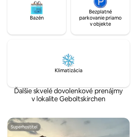
Bezplatné
Bazén
parkovanie priamo
v objekte
Klimatizácia
Ďalšie skvelé dovolenkové prenájmy
v lokalite Geboltskirchen
Superhostiteľ
Superhostiteľ