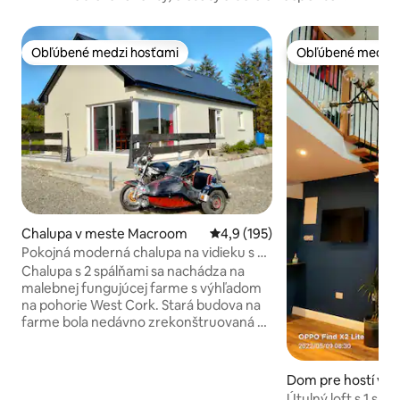
Obľúbené medzi hosťami
Obľúbené medzi 
Obľúbené medzi hosťami
Obľúbené medzi 
Chalupa v meste Macroom
Priemerné ohodnotenie 4,9 z 5
4,9 (195)
Pokojná moderná chalupa na vidieku s 2
spálňami
Chalupa s 2 spálňami sa nachádza na
malebnej fungujúcej farme s výhľadom
na pohorie West Cork. Stará budova na
farme bola nedávno zrekonštruovaná s
priestranným otvoreným obývacím
priestorom, kuchyňou, ktorá je
vybavená všetkými hlavnými
Dom pre hostí v 
spotrebičmi a jedálenským kútom a 2
nty Cork
Útulný loft s 1 spá