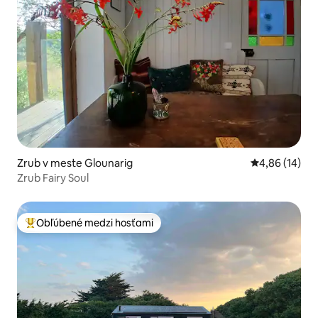
Zrub v meste Glounarig
Priemerné oho
4,86 (14)
Zrub Fairy Soul
Obľúbené medzi hosťami
Najobľúbenejšie medzi hosťami