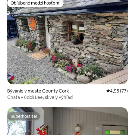
Obľúbené medzi hosťami
Obľúbené medzi hosťami
Bývanie v meste County Cork
Priemerné oho
4,95 (77)
Chata v údolí Lee, skvelý výhľad
Superhostiteľ
Superhostiteľ