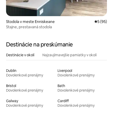
Stodola v meste Enniskeane
Priemerné 
5 (95)
Stajne, prestavaná stodola
Destinácie na preskúmanie
Destinácie v okolí
Najzaujímavejšie pamiatky v okolí
Dublin
Liverpool
Dovolenkové prenájmy
Dovolenkové prenájmy
Bristol
Bath
Dovolenkové prenájmy
Dovolenkové prenájmy
Galway
Cardiff
Dovolenkové prenájmy
Dovolenkové prenájmy