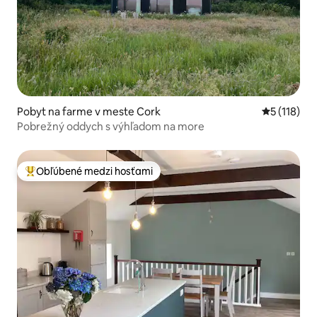
Pobyt na farme v meste Cork
Priemerné 
5 (118)
Pobrežný oddych s výhľadom na more
Obľúbené medzi hosťami
Najobľúbenejšie medzi hosťami