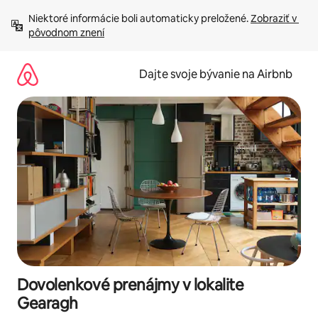
Preskočiť
Niektoré informácie boli automaticky preložené. 
Zobraziť v 
na
pôvodnom znení
obsah.
Dajte svoje bývanie na Airbnb
Dovolenkové prenájmy v lokalite
Gearagh