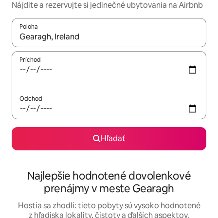
Nájdite a rezervujte si jedinečné ubytovania na Airbnb
Poloha
Keď budú výsledky k dispozícii, môžete si ich prechádzať pom
Príchod
Odchod
Hľadať
Najlepšie hodnotené dovolenkové
prenájmy v meste Gearagh
Hostia sa zhodli: tieto pobyty sú vysoko hodnotené
z hľadiska lokality, čistoty a ďalších aspektov.