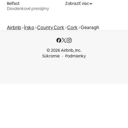
Belfast
Zobraziť viac
Dovolenkové prenájmy
Airbnb
Írsko
County Cork
Cork
Gearagh
© 2026 Airbnb, Inc.
Súkromie
Podmienky