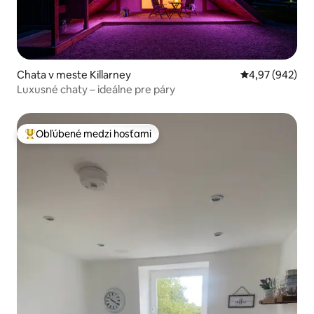
Chata v meste Killarney
Priemerné ohod
4,97 (942)
Luxusné chaty – ideálne pre páry
Obľúbené medzi hosťami
Najobľúbenejšie medzi hosťami