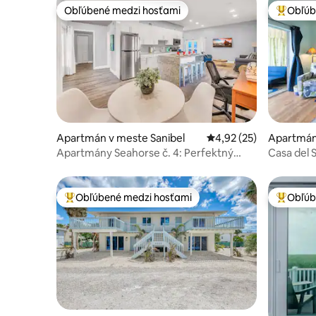
Obľúbené medzi hosťami
Obľúb
Obľúbené medzi hosťami
Najobľúb
Apartmán v meste Sanibel
Priemerné ohodnotenie
4,92 (25)
Apartmán
Apartmány Seahorse č. 4: Perfektný
Casa del S
pobyt na pláži!
nehnuteľ
Obľúbené medzi hosťami
Obľúb
Najobľúbenejšie medzi hosťami
Najobľúb