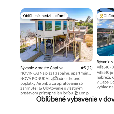
Obľúbené medzi hosťami
Obľúb
Obľúbené medzi hosťami
Najobľúb
Bývanie v
Villa510~3
Bývanie v meste Captiva
Priemerné ohodnote
5 (12)
kúpeľňou~
Villa510 
NOVINKA! Na pláži! 3 spálne, apartmány,
vírivkový
nábreží, k
udržateľný domov + prístavisko
NOVÁ PONUKA!! 💰Žiadne drobné –
v Cape Co
poplatky Airbnb a za upratovanie sú
výhľad na
zahrnuté! 🚤 Ubytovanie s vlastným
kravy z v
prístavom prístupné len loďou 🏖️ Len pár
svojom s
Obľúbené vybavenie v dovo
krokov od nedotknutej pláže 🌊
bazéne a v
Panoramatický výhľad na vodu z každej
Vonkajšia
izby 🛏️ 3 súkromné izby s manželskou
jednoduc
posteľou a vlastnou kúpeľňou 🍽️