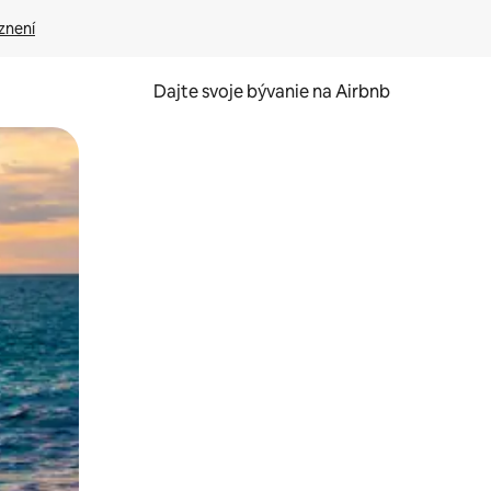
znení
Dajte svoje bývanie na Airbnb
kúmať pomocou dotykových gest či potiahnutia prstom.