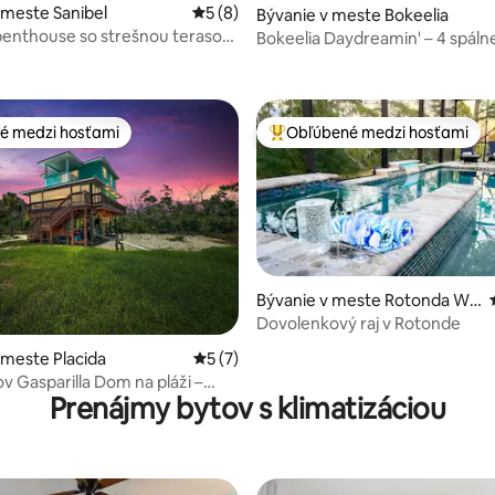
 meste Sanibel
Priemerné ohodnotenie 5 z 5, počet ho
5 (8)
Bývanie v meste Bokeelia
e 4,9 z 5, počet hodnotení: 30
enthouse so strešnou terasou!
Bokeelia Daydreamin' – 4 spáln
nto
bazénom!
é medzi hosťami
Obľúbené medzi hosťami
é medzi hosťami
Najobľúbenejšie medzi hosťami
Bývanie v meste Rotonda We
st
Dovolenkový raj v Rotonde
 4,91 z 5, počet hodnotení: 43
 meste Placida
Priemerné ohodnotenie 5 z 5, počet ho
5 (7)
arilla Dom na pláži –
Prenájmy bytov s klimatizáciou
re psov