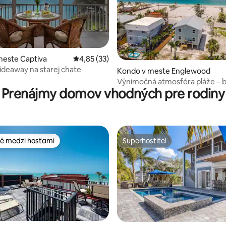
meste Captiva
Priemerné ohodnotenie 4,85 z 5, počet hod
4,85 (33)
ideaway na starej chate
4,93 z 5, počet hodnotení: 169
Kondo v meste Englewood
Výnimočná atmosféra pláže – b
Prenájmy domov vhodných pre rodiny
pláž, výhľady
é medzi hosťami
Superhostiteľ
é medzi hosťami
Superhostiteľ