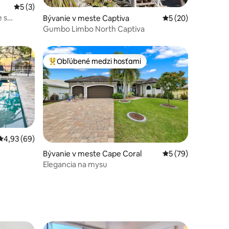
dnotení: 8
Priemerné ohodnotenie 5 z 5, počet hodnotení: 3
5 (3)
e s
Bývanie v meste Captiva
Priemerné ohodnot
5 (20)
Gumbo Limbo North Captiva
Obľúbené medzi hosťami
Najobľúbenejšie medzi hosťami
Priemerné ohodnotenie 4,93 z 5, počet hodnotení: 69
4,93 (69)
Bývanie v meste Cape Coral
Priemerné ohodnot
5 (79)
Elegancia na mysu
dnotení: 7