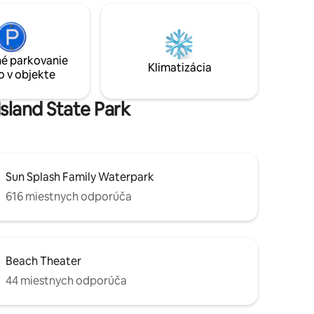
kuchyňa, jedáleň a skvelá izba sú
v. K
otvorené veľkými kĺzačkami k lanai a
vu. Kajaky
bazénu s výhľadom na kanál v veľmi
mostatný
žiadanom SW Cape! Plážová vila! Veľká
 nie je
kapitánska prechádzka a Tiki! Pozrite si
é parkovanie
iť!
Klimatizácia
naše hodnotenia!
o v objekte
Island State Park
Sun Splash Family Waterpark
616 miestnych odporúča
Beach Theater
44 miestnych odporúča