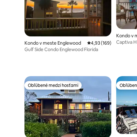
Kondo v 
Captiva H
Kondo v meste Englewood
Priemerné ohodnotenie 
4,93 (169)
Gulf Side Condo Englewood Florida
Obľúbené medzi hosťami
Obľúben
Obľúbené medzi hosťami
Obľúben