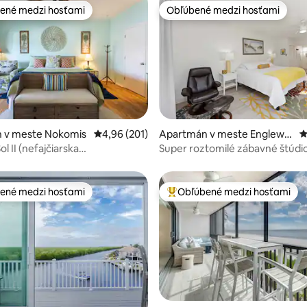
ené medzi hosťami
Obľúbené medzi hosťami
enejšie medzi hosťami
Obľúbené medzi hosťami
 4,92 z 5, počet hodnotení: 25
 v meste Nokomis
Priemerné ohodnotenie 4,96 z 5, počet hodno
4,96 (201)
Apartmán v meste Englewo
P
od
ol II (nefajčiarska
Super roztomilé zábavné štúdi
nosť)
všetkého plážového
ené medzi hosťami
Obľúbené medzi hosťami
enejšie medzi hosťami
Najobľúbenejšie medzi hosťami