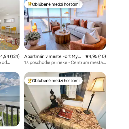
Obľúbené medzi hosťami
Najobľúbenejšie medzi hosťami
tení: 201
riemerné ohodnotenie 4,94 z 5, počet hodnotení: 124
4,94 (124)
Apartmán v meste Fort Myer
Priemerné ohodnoteni
4,95 (40)
s
o od
17. poschodie pri rieke • Centrum mesta •
Bazén a posilňovňa
Obľúbené medzi hosťami
Najobľúbenejšie medzi hosťami