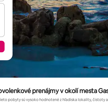
volenkové prenájmy v okolí mesta Gaspa
tieto pobyty sú vysoko hodnotené z hľadiska lokality, čistoty 