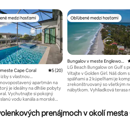
ené medzi hosťami
Obľúbené medzi hosťami
enejšie medzi hosťami
Obľúbené medzi hosťami
Bungalov v meste Englewoo
P
d
LG Beach Bungalow on Gulf s 
 meste Cape Coral
Priemerné ohodnotenie 5 z 5, počet hodn
5 (20)
do zálivu a terasou!
Vitajte v Golden Girl. Náš dom s
 izby s vlastnou
nie 5 z 5, počet hodnotení: 12
spálňami a 2 kúpeľňami je kom
prístup k zálivu, vyhrievaný
je novopostavený apartmán na
zrekonštruovaný so všetkým 
 bazén
torý je ideálny na dlhšie pobyty
nábytkom. Vyhliadková terasa n
ral. Vychutnajte si pokojný
poschodí, súkromná vírivka, spá
 slanú vodu kanála a morské
osôb, dve izby s kráľmi, pohovk
erandy, potom si oddýchnite vo
manželskou posteľou v LR, práčovňa,
úkromnom vyhrievanom
lenkových prenájmoch v okolí mesta Ga
vysokorýchlostné WI-FI, všetk
írivke – ideálne po celý rok.
spotrebiče, inteligentné televíz
 kuchyňa a veranda vytvárajú
oveľa viac! Lanai sa otvára na
hú a pohodlnú každodennú
polosúkromnú pláž a pokojnú š