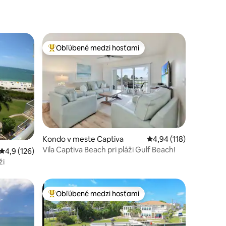
Obľúbené medzi hosťami
Najobľúbenejšie medzi hosťami
tení: 263
Kondo v meste Captiva
Priemerné ohodnotenie
4,94 (118)
Vila Captiva Beach pri pláži Gulf Beach!
Priemerné ohodnotenie 4,9 z 5, počet hodnotení: 126
4,9 (126)
ži
Obľúbené medzi hosťami
Najobľúbenejšie medzi hosťami