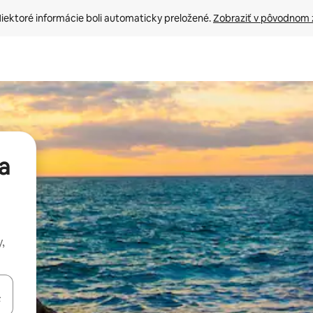
iektoré informácie boli automaticky preložené. 
Zobraziť v pôvodnom 
a
,
rechádzať pomocou klávesov so šípkami nahor a nadol alebo ich pres