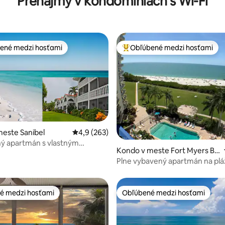
Prenájmy v kondomíniách s Wi-Fi
ené medzi hosťami
Obľúbené medzi hosťami
enejšie medzi hosťami
Najobľúbenejšie medzi hosťami
este Sanibel
Priemerné ohodnotenie 4,9 z 5, počet hodno
4,9 (263)
ý apartmán s vlastným
4,96 z 5, počet hodnotení: 137
Kondo v meste Fort Myers Be
a pláži Sanibel
ach
Plne vybavený apartmán na plá
é medzi hosťami
Obľúbené medzi hosťami
é medzi hosťami
Obľúbené medzi hosťami