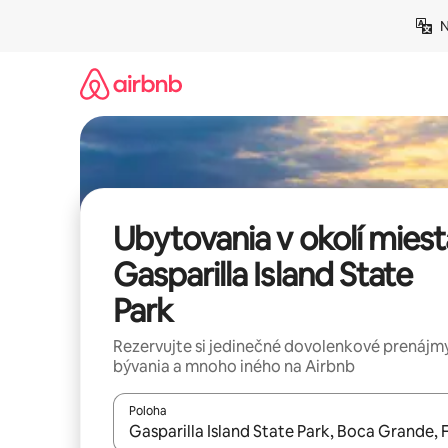
Preskočiť
N
na
obsah.
Ubytovania v okolí miest
Gasparilla Island State
Park
Rezervujte si jedinečné dovolenkové prenájmy
bývania a mnoho iného na Airbnb
Poloha
Keď budú výsledky k dispozícii, môžete si ich p