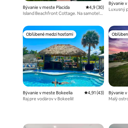
Bývanie v
Bývanie v meste Placida
Priemerné ohodnoteni
4,9 (30)
Luxusný p
Island Beachfront Cottage. Na samote!
Pointe Sa
Lux! Doplnky!
Obľúbené medzi hosťami
Obľúben
Obľúbené medzi hosťami
Obľúben
Bývanie v meste Bokeelia
Priemerné ohodnotenie
4,91 (43)
Bývanie v
Raj pre vodárov v Bokeelii!
Malý ostrov Gasp
vhodné p