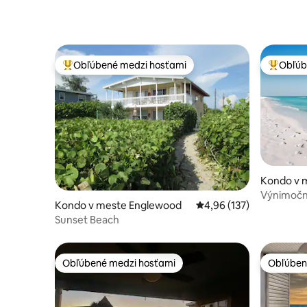
Obľúbené medzi hosťami
Obľúb
Najobľúbenejšie medzi hosťami
Najobľúb
Kondo v m
Výnimočn
Kondo v meste Englewood
Priemerné ohodnotenie 
4,96 (137)
vchodom n
Sunset Beach
Obľúbené medzi hosťami
Obľúben
Obľúbené medzi hosťami
Obľúben