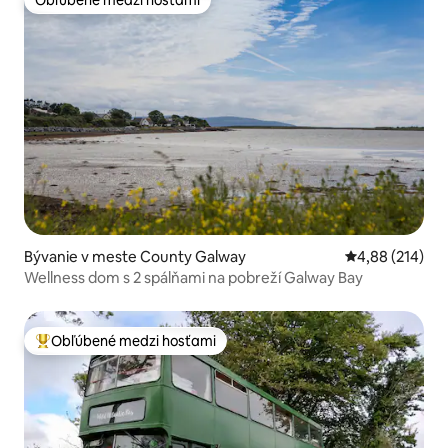
Obľúbené medzi hosťami
Obľúbené medzi hosťami
Bývanie v meste County Galway
Priemerné ohod
4,88 (214)
Wellness dom s 2 spálňami na pobreží Galway Bay
Obľúbené medzi hosťami
Najobľúbenejšie medzi hosťami