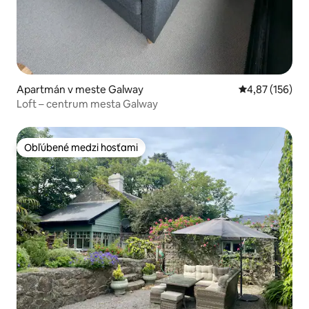
Apartmán v meste Galway
Priemerné ohod
4,87 (156)
Loft – centrum mesta Galway
Obľúbené medzi hosťami
Obľúbené medzi hosťami