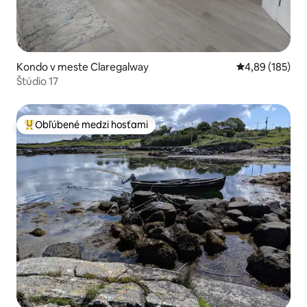
Kondo v meste Claregalway
Priemerné ohod
4,89 (185)
Štúdio 17
Obľúbené medzi hosťami
Najobľúbenejšie medzi hosťami