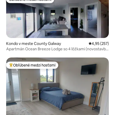
Obľúbené medzi hosťami
Kondo v meste County Galway
Priemerné ohod
4,95 (257)
Apartmán Ocean Breeze Lodge so 4 lôžkami (novostavba
2024)
Obľúbené medzi hosťami
Najobľúbenejšie medzi hosťami