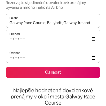
Rezervujte si jedinečné dovolenkové prenájmy,
bývania a mnoho iného na Airbnb
Poloha
Keď budú výsledky k dispozícii, môžete si ich prechádzať pom
Príchod
Odchod
Hľadať
Najlepšie hodnotené dovolenkové
prenájmy v okolí mesta Galway Race
Course