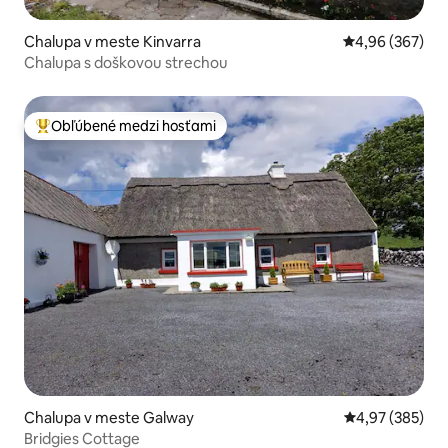
Chalupa v meste Kinvarra
Priemerné ohod
4,96 (367)
Chalupa s doškovou strechou
Obľúbené medzi hosťami
Najobľúbenejšie medzi hosťami
Chalupa v meste Galway
Priemerné ohod
4,97 (385)
Bridgies Cottage