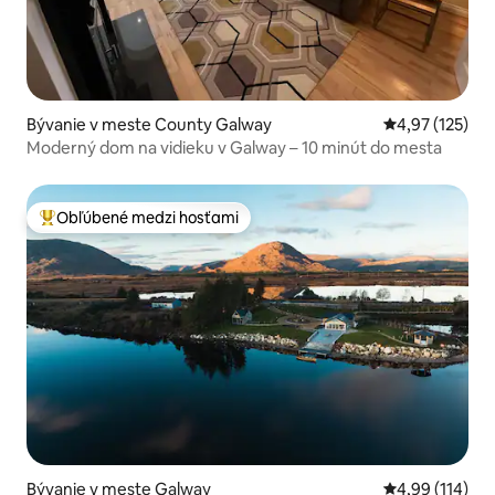
Bývanie v meste County Galway
Priemerné ohod
4,97 (125)
Moderný dom na vidieku v Galway – 10 minút do mesta
Obľúbené medzi hosťami
Najobľúbenejšie medzi hosťami
Bývanie v meste Galway
Priemerné ohod
4,99 (114)