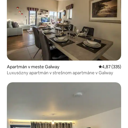
Apartmán v meste Galway
Priemerné ohod
4,87 (335)
Luxusózny apartmán v strešnom apartmáne v Galway