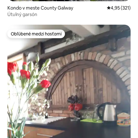
Kondo v meste County Galway
Priemerné ohod
4,95 (321)
Útulný garsón
Obľúbené medzi hosťami
Obľúbené medzi hosťami