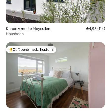
Kondo v meste Moycullen
Priemerné ohod
4,98 (114)
Housheen
Obľúbené medzi hosťami
Najobľúbenejšie medzi hosťami