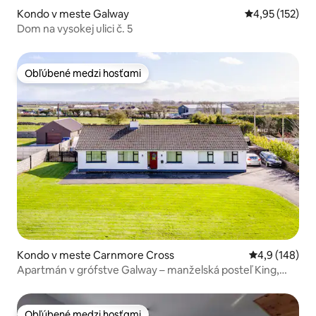
Kondo v meste Galway
Priemerné ohod
4,95 (152)
Dom na vysokej ulici č. 5
Obľúbené medzi hosťami
Obľúbené medzi hosťami
Kondo v meste Carnmore Cross
Priemerné oho
4,9 (148)
Apartmán v grófstve Galway – manželská posteľ King,
kuchyňa a obývačka
Obľúbené medzi hosťami