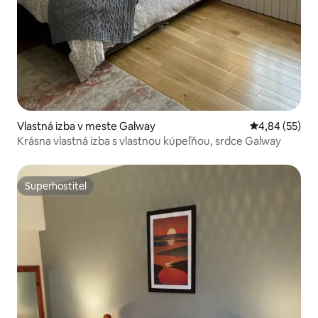
Vlastná izba v meste Galway
Priemerné oho
4,84 (55)
Krásna vlastná izba s vlastnou kúpeľňou, srdce Galway
Superhostiteľ
Superhostiteľ