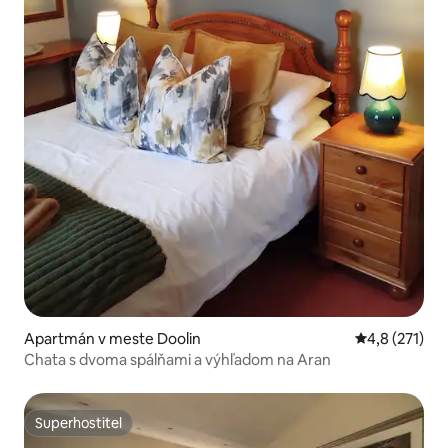
Apartmán v meste Doolin
Priemerné oh
4,8 (271)
Chata s dvoma spálňami a výhľadom na Aran
Superhostiteľ
Superhostiteľ