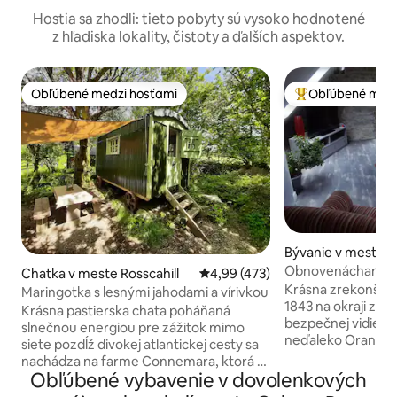
Hostia sa zhodli: tieto pobyty sú vysoko hodnotené
z hľadiska lokality, čistoty a ďalších aspektov.
Obľúbené medzi hosťami
Obľúbené medz
Obľúbené medzi hosťami
Najobľúbenejšie 
Bývanie v meste 
lway
Obnovenáchaný 
Chatka v meste Rosscahill
Priemerné ohodnotenie 4,99 z 5
4,99 (473)
roku 1843 vedľa zá
Krásna zrekonštru
Maringotka s lesnými jahodami a vírivkou
1843 na okraji zál
Krásna pastierska chata poháňaná
bezpečnej vidieck
slnečnou energiou pre zážitok mimo
neďaleko Oranmore
siete pozdĺž divokej atlantickej cesty sa
cestu do Galway 
nachádza na farme Connemara, ktorá sa
a Clare. Pokojná a
Obľúbené vybavenie v dovolenkových
nachádza 20 minút od mesta Galway a
kombinácia tradič
10 minút od Oughterard a Lough Corrib.