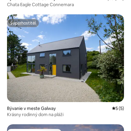
Chata Eagle Cottage Connemara
Superhostiteľ
Superhostiteľ
Bývanie v meste Galway
Priemerné
5 (5)
Krásny rodinný dom na pláži