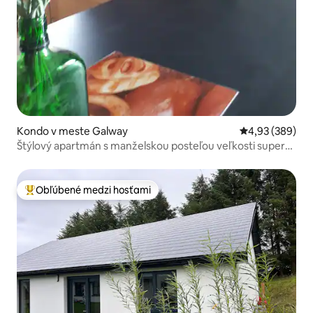
Kondo v meste Galway
Priemerné ohod
4,93 (389)
Štýlový apartmán s manželskou posteľou veľkosti super
king na medziposchodí
Obľúbené medzi hosťami
Najobľúbenejšie medzi hosťami