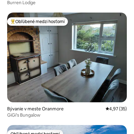
Burren Lodge
Obľúbené medzi hosťami
Najobľúbenejšie medzi hosťami
Bývanie v meste Oranmore
Priemerné oho
4,97 (35)
GiGi's Bungalow