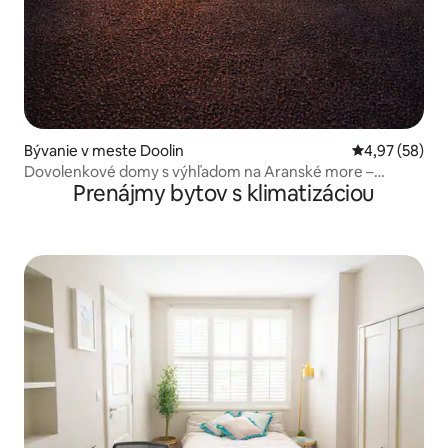
Bývanie v meste Doolin
Priemerné oho
4,97 (58)
Dovolenkové domy s výhľadom na Aranské more –
Prenájmy bytov s klimatizáciou
Atlantický kamenný dom