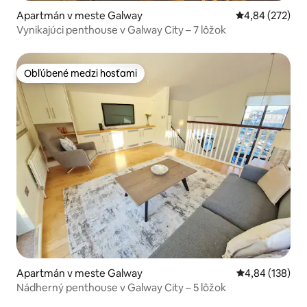
Apartmán v meste Galway
Priemerné ohod
4,84 (272)
Vynikajúci penthouse v Galway City – 7 lôžok
Obľúbené medzi hosťami
Obľúbené medzi hosťami
Apartmán v meste Galway
Priemerné ohod
4,84 (138)
Nádherný penthouse v Galway City – 5 lôžok