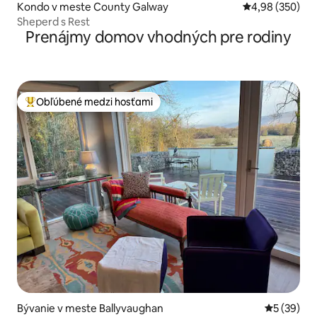
Kondo v meste County Galway
Priemerné ohod
4,98 (350)
Sheperd s Rest
Prenájmy domov vhodných pre rodiny
Obľúbené medzi hosťami
Najobľúbenejšie medzi hosťami
Bývanie v meste Ballyvaughan
Priemerné 
5 (39)