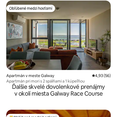
Obľúbené medzi hosťami
Obľúbené medzi hosťami
Apartmán v meste Galway
Priemerné oho
4,93 (56)
Apartmán pri mori s 2 spálňami a 1 kúpeľňou
Ďalšie skvelé dovolenkové prenájmy
v okolí miesta Galway Race Course