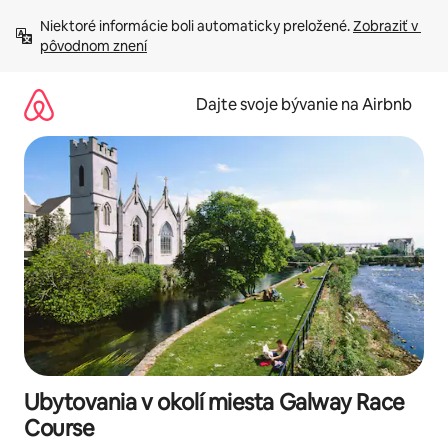
Preskočiť
Niektoré informácie boli automaticky preložené. 
Zobraziť v 
na
pôvodnom znení
obsah.
Dajte svoje bývanie na Airbnb
Ubytovania v okolí miesta Galway Race
Course