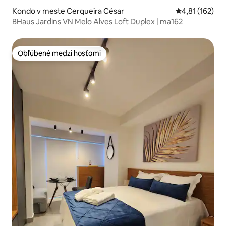
Kondo v meste Cerqueira César
Priemerné oho
4,81 (162)
BHaus Jardins VN Melo Alves Loft Duplex | ma162
Obľúbené medzi hosťami
Obľúbené medzi hosťami