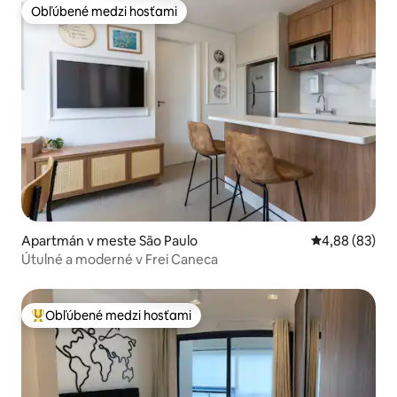
Obľúbené medzi hosťami
Obľúbené medzi hosťami
Apartmán v meste São Paulo
Priemerné oho
4,88 (83)
Útulné a moderné v Frei Caneca
Obľúbené medzi hosťami
Najobľúbenejšie medzi hosťami