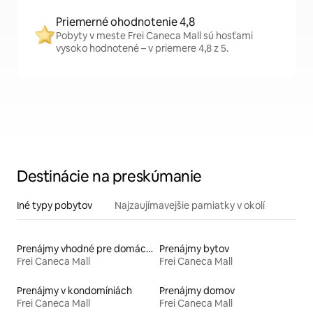
Priemerné ohodnotenie 4,8
Pobyty v meste Frei Caneca Mall sú hosťami
vysoko hodnotené – v priemere 4,8 z 5.
Destinácie na preskúmanie
Iné typy pobytov
Najzaujímavejšie pamiatky v okolí
Prenájmy vhodné pre domáce zvieratá
Prenájmy bytov
Frei Caneca Mall
Frei Caneca Mall
Prenájmy v kondomíniách
Prenájmy domov
Frei Caneca Mall
Frei Caneca Mall