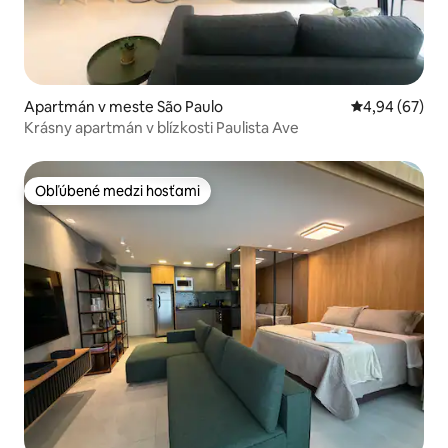
Apartmán v meste São Paulo
Priemerné oho
4,94 (67)
Krásny apartmán v blízkosti Paulista Ave
Obľúbené medzi hosťami
Obľúbené medzi hosťami