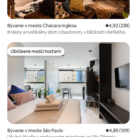
Bývanie v meste Chácara Inglesa
Priemerné ohod
4,92 (238)
Krásny a rustikálny dom s bazénom, v blízkosti všetkého.
Obľúbené medzi hosťami
Obľúbené medzi hosťami
Bývanie v meste São Paulo
Priemerné ohod
4,85 (109)
Útulné štúdio s parkovacím miestom vo Vila Olimpia