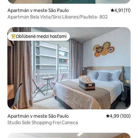
Apartmán v meste São Paulo
Priemerné oh
4,91 (11)
Apartmán Bela Vista/Sírio Libanes/Paulista- 802
Obľúbené medzi hosťami
Najobľúbenejšie medzi hosťami
Apartmán v meste São Paulo
Priemerné ohod
4,99 (100)
Studio Side Shopping Frei Caneca