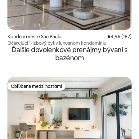
Kondo v meste São Paulo
Priemerné ohod
4,96 (187)
Očarujúci 1-izbový byt v luxusnom kondomíniu.
Ďalšie dovolenkové prenájmy bývaní s
bazénom
Obľúbené medzi hosťami
Obľúbené medzi hosťami