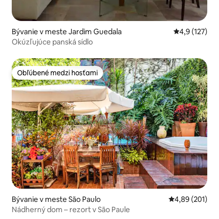
Bývanie v meste Jardim Guedala
Priemerné oh
4,9 (127)
Okúzľujúce panská sídlo
Obľúbené medzi hosťami
Obľúbené medzi hosťami
Bývanie v meste São Paulo
Priemerné ohod
4,89 (201)
Nádherný dom – rezort v São Paule