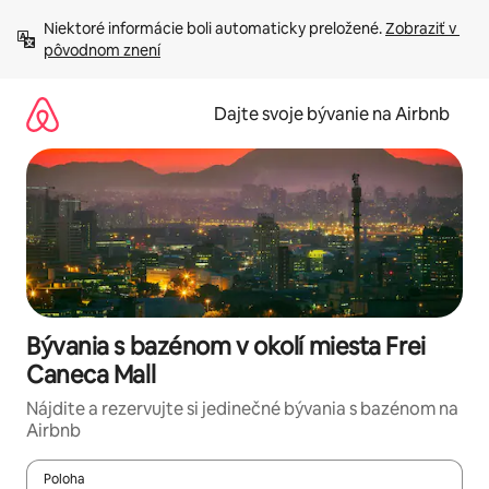
Preskočiť
Niektoré informácie boli automaticky preložené. 
Zobraziť v 
na
pôvodnom znení
obsah.
Dajte svoje bývanie na Airbnb
Bývania s bazénom v okolí miesta Frei
Caneca Mall
Nájdite a rezervujte si jedinečné bývania s bazénom na
Airbnb
Poloha