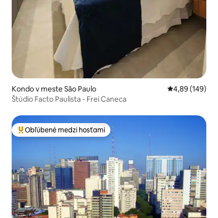
Kondo v meste São Paulo
Priemerné ohod
4,89 (149)
Štúdio Facto Paulista - Frei Caneca
Obľúbené medzi hosťami
Najobľúbenejšie medzi hosťami