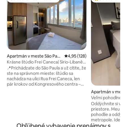
Obľúbené medzi hosťami
Najobľúbenejšie 
Apartmán v meste São Paul
Priemerné ohodnotenie 4,95 z 5
4,95 (128)
o
Krásne štúdio Frei Caneca| Sírio-Libanês|
Paulista
📍Prichádzate do São Paula a už cítite, že
ste na správnom mieste: štúdio sa
nachádza na ulici Rua Frei Caneca, len
pár krokov od Kongresového centra –
ideálne pre tých, ktorí prichádzajú na
Apartmán v meste
podujatia alebo konferencie – a pár
o
Veľmi pohodlné štú
minút od nemocnice Sírio-Libanês,
in
Oddýchnite si v t
nákupného centra Frei Caneca a
priestore. Meu Ap uprednostňuje
Avenida Paulista. Nachádza sa v blízkosti
pohodlie a oddych
staníc Higienópolis-Mackenzie a
metropole. Ideálne pre maximálne 2
Consolação, takže sa po meste môžete
Obľúbené vybavenie prenájmov s
osoby, vybavené 