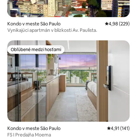
Kondo v meste São Paulo
Priemerné ohod
4,98 (229)
Vynikajúci apartmán v blízkosti Av. Paulista.
Obľúbené medzi hosťami
Obľúbené medzi hosťami
Kondo v meste São Paulo
Priemerné oho
4,91 (141)
FS I Predajňa Moema