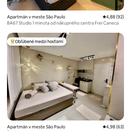
Apartmán v meste São Paulo
Priemerné oho
4,88 (92)
BA67 Studio 1 minúta od nákupného centra Frei Caneca
Obľúbené medzi hosťami
Najobľúbenejšie medzi hosťami
Apartmán v meste São Paulo
Priemerné oho
4,98 (63)