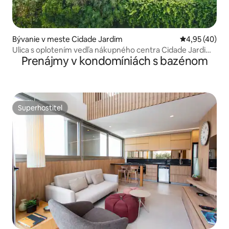
Bývanie v meste Cidade Jardim
Priemerné oho
4,95 (40)
Ulica s oplotením vedľa nákupného centra Cidade Jardim
Prenájmy v kondomíniách s bazénom
a nemocnice Einstein
Superhostiteľ
Superhostiteľ