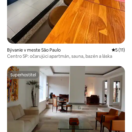
Bývanie v meste São Paulo
Priemerné
5 (11)
Centro SP: očarujúci apartmán, sauna, bazén a láska
Superhostiteľ
Superhostiteľ