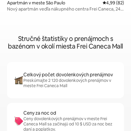
Apartmán v meste São Paulo
Priemerné oho
4,99 (82)
Nový apartmán vedľa nákupného centra Frei Caneca, 24.
poschodie
Stručné štatistiky o prenájmoch s
bazénom v okolí miesta Frei Caneca Mall
Celkový počet dovolenkových prenájmov
Preskúmajte 2 120 dovolenkových prenájmov v
meste Frei Caneca Mall
Ceny za noc od
Ceny dovolenkových prenájmov v meste Frei
Caneca Mall sa začínajú od 10 $ USD za noc bez
daní a poplatkov.