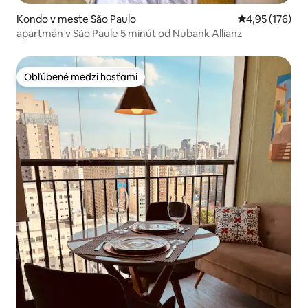
Kondo v meste São Paulo
Priemerné ohod
4,95 (176)
apartmán v São Paule 5 minút od Nubank Allianz
Obľúbené medzi hosťami
Obľúbené medzi hosťami