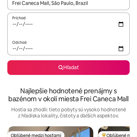
Keď budú výsledky k dispozícii, môžete si ich prechádzať pom
Príchod
Odchod
Hľadať
Najlepšie hodnotené prenájmy s
bazénom v okolí miesta Frei Caneca Mall
Hostia sa zhodli: tieto pobyty sú vysoko hodnotené
z hľadiska lokality, čistoty a ďalších aspektov.
Obľúbené medzi hosťami
Obľúbené medz