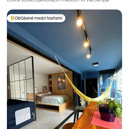
Obľúbené medzi hosťami
Najobľúbenejšie medzi hosťami