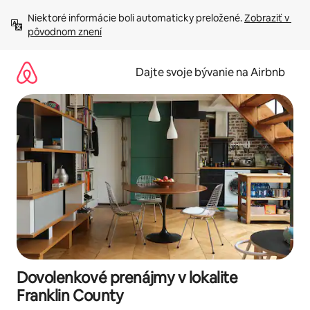
Preskočiť
Niektoré informácie boli automaticky preložené. 
Zobraziť v 
na
pôvodnom znení
obsah.
Dajte svoje bývanie na Airbnb
Dovolenkové prenájmy v lokalite
Franklin County