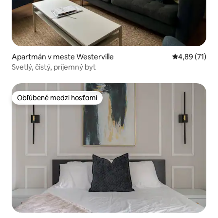
Apartmán v meste Westerville
Priemerné oho
4,89 (71)
Svetlý, čistý, príjemný byt
Obľúbené medzi hosťami
Obľúbené medzi hosťami