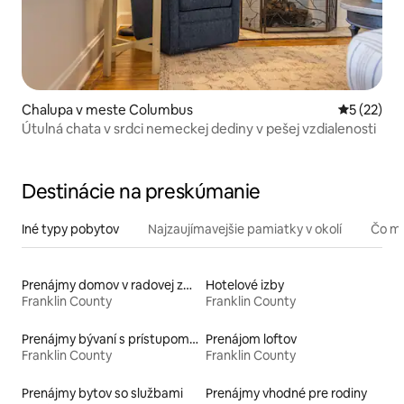
Chalupa v meste Columbus
Priemerné 
5 (22)
Útulná chata v srdci nemeckej dediny v pešej vzdialenosti
Destinácie na preskúmanie
Iné typy pobytov
Najzaujímavejšie pamiatky v okolí
Čo mô
Prenájmy domov v radovej zástavbe
Hotelové izby
Franklin County
Franklin County
Prenájmy bývaní s prístupom k jazeru
Prenájom loftov
Franklin County
Franklin County
Prenájmy bytov so službami
Prenájmy vhodné pre rodiny