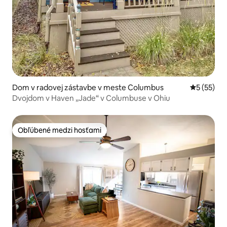
Dom v radovej zástavbe v meste Columbus
Priemerné 
5 (55)
Dvojdom v Haven „Jade“ v Columbuse v Ohiu
Obľúbené medzi hosťami
Obľúbené medzi hosťami