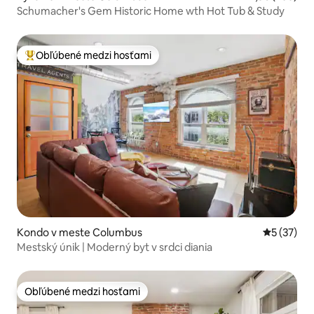
Schumacher's Gem Historic Home wth Hot Tub & Study
Obľúbené medzi hosťami
Najobľúbenejšie medzi hosťami
Kondo v meste Columbus
Priemerné 
5 (37)
Mestský únik | Moderný byt v srdci diania
Obľúbené medzi hosťami
Obľúbené medzi hosťami