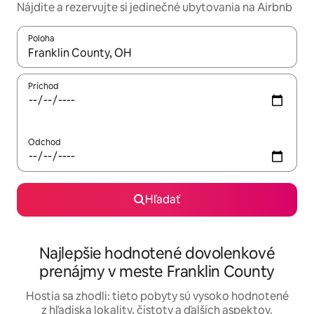
Nájdite a rezervujte si jedinečné ubytovania na Airbnb
Poloha
Keď budú výsledky k dispozícii, môžete si ich prechádzať pom
Príchod
Odchod
Hľadať
Najlepšie hodnotené dovolenkové
prenájmy v meste Franklin County
Hostia sa zhodli: tieto pobyty sú vysoko hodnotené
z hľadiska lokality, čistoty a ďalších aspektov.