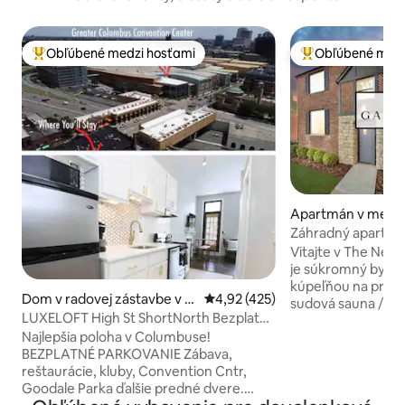
Obľúbené medzi hosťami
Obľúbené medz
Najobľúbenejšie medzi hosťami
Najobľúbenejšie 
Apartmán v mest
us
Záhradný apartmán
manželská posteľ 
Vitajte v The Nest! • Záhradný apartmá
je súkromný byt s 
kúpeľňou na prvom posch
Dom v radovej zástavbe v m
Priemerné ohodnotenie 4,92 z 5
4,92 (425)
sudová sauna / pož
este Columbus
LUXELOFT High St ShortNorth Bezplatné
dvor, • Dá sa prejsť do Grandview • 1,5
parkovanie Strešná terasa
Najlepšia poloha v Columbuse!
míle do centra me
BEZPLATNÉ PARKOVANIE Zábava,
Parkovanie v gará
reštaurácie, kluby, Convention Cntr,
Inteligentná televí
Goodale Parka ďalšie predné dvere.
každej spálni! • prémiovú posteľnú