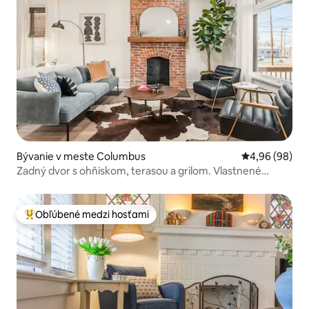
Bývanie v meste Columbus
Priemerné oho
4,96 (98)
Zadný dvor s ohňiskom, terasou a grilom. Vlastnené
veteránom
Obľúbené medzi hosťami
Najobľúbenejšie medzi hosťami