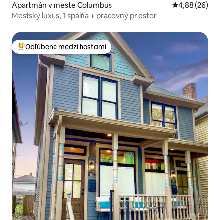
Apartmán v meste Columbus
Priemerné oho
4,88 (26)
Mestský luxus, 1 spálňa + pracovný priestor
Obľúbené medzi hosťami
Najobľúbenejšie medzi hosťami