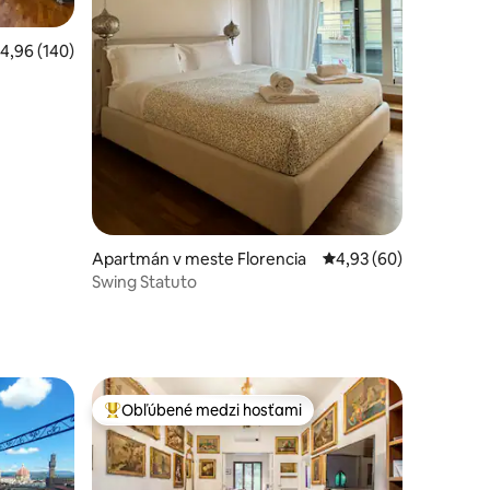
otení: 488
riemerné ohodnotenie 4,96 z 5, počet hodnotení: 140
4,96 (140)
Apartmán v meste Florencia
Priemerné ohodnotenie
4,93 (60)
Swing Statuto
Obľúbené medzi hosťami
Najobľúbenejšie medzi hosťami