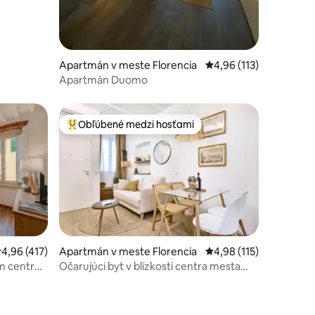
Apartmán v meste Florencia
Priemerné ohodnotenie
4,96 (113)
Apartmán Duomo
Obľúbené medzi hosťami
Najobľúbenejšie medzi hosťami
riemerné ohodnotenie 4,96 z 5, počet hodnotení: 417
4,96 (417)
Apartmán v meste Florencia
Priemerné ohodnotenie
4,98 (115)
tení: 270
m centre
Očarujúci byt v blízkosti centra mesta
(bez schodov)