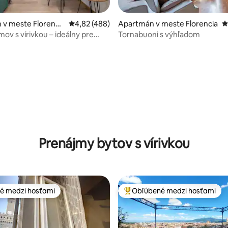
v meste Florenci
Priemerné ohodnotenie 4,82 z 5, počet hodn
4,82 (488)
Apartmán v meste Florencia
P
4,99 z 5, počet hodnotení: 145
mov s vírivkou – ideálny pre
Tornabuoni s výhľadom
Prenájmy bytov s vírivkou
é medzi hosťami
Obľúbené medzi hosťami
é medzi hosťami
Najobľúbenejšie medzi hosťami