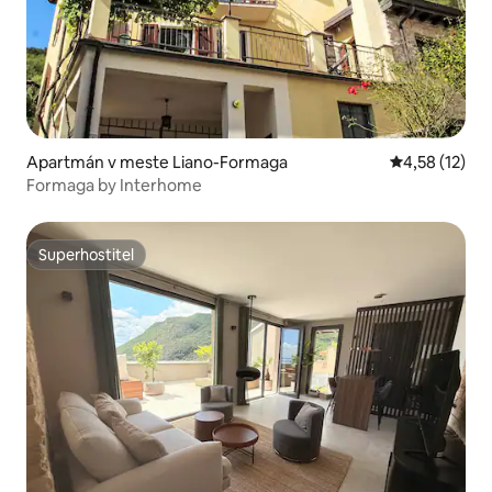
Apartmán v meste Liano-Formaga
Priemerné oh
4,58 (12)
Formaga by Interhome
Superhostiteľ
Superhostiteľ