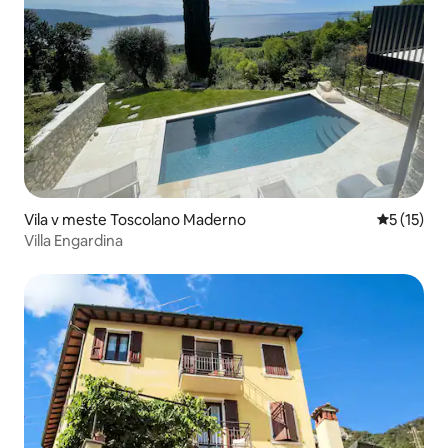
Vila v meste Toscolano Maderno
Priemerné
5 (15)
Villa Engardina