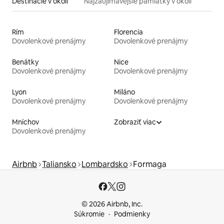
Destinácie v okolí
Najzaujímavejšie pamiatky v okolí
Rím
Florencia
Dovolenkové prenájmy
Dovolenkové prenájmy
Benátky
Nice
Dovolenkové prenájmy
Dovolenkové prenájmy
Lyon
Miláno
Dovolenkové prenájmy
Dovolenkové prenájmy
Mníchov
Zobraziť viac
Dovolenkové prenájmy
Airbnb
Taliansko
Lombardsko
Formaga
© 2026 Airbnb, Inc.
Súkromie
Podmienky