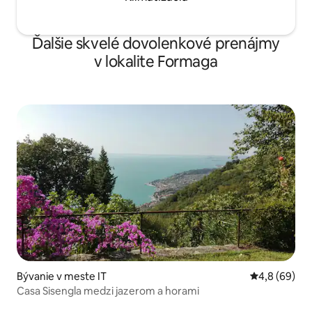
Ďalšie skvelé dovolenkové prenájmy
v lokalite Formaga
Bývanie v meste IT
Priemerné oh
4,8 (69)
Casa Sisengla medzi jazerom a horami