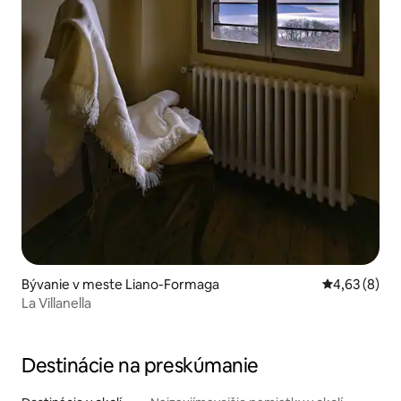
Bývanie v meste Liano-Formaga
Priemerné oh
4,63 (8)
La Villanella
Destinácie na preskúmanie