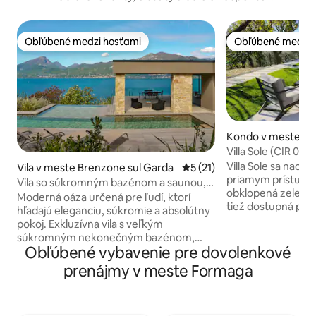
Obľúbené medzi hosťami
Obľúbené medzi 
Obľúbené medzi hosťami
Obľúbené medzi 
Kondo v meste G
Villa Sole (CIR 01
Villa Sole sa nachá
Vila v meste Brenzone sul Garda
Priemerné ohodnotenie 5 z 
5 (21)
priamym prístupom
Vila so súkromným bazénom a saunou,
obklopená zeleňou
Gardské jazero
Moderná oáza určená pre ľudí, ktorí
tiež dostupná peš
hľadajú eleganciu, súkromie a absolútny
pohodlnou panora
pokoj. Exkluzívna vila s veľkým
(približne 700 met
súkromným nekonečným bazénom,
miesto pre tých, kt
Obľúbené vybavenie pre dovolenkové
súkromnou saunou a nádherným
relaxáciu, ponoren
výhľadom na jazero, ideálna pre 4 hostí,
prenájmy v meste Formaga
hája, ktorý ho obk
ktorí chcú nekompromisné pohodlie a
dvojlôžkové spál
relax, s možnosťou ubytovania až 6 hostí
vloženia ďalšieho l
vďaka 2 ďalším lôžkam v obývacom
Disponuje všetký