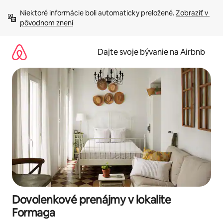
Preskočiť
Niektoré informácie boli automaticky preložené. 
Zobraziť v 
na
pôvodnom znení
obsah.
Dajte svoje bývanie na Airbnb
Dovolenkové prenájmy v lokalite
Formaga