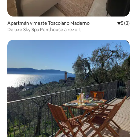
Apartmán v meste Toscolano Maderno
Priemerné
5 (3)
Deluxe Sky Spa Penthouse a rezort