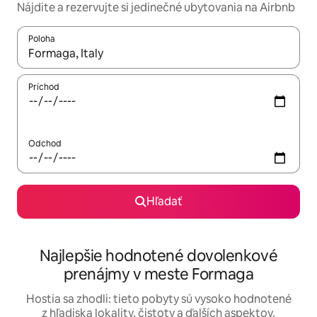
Nájdite a rezervujte si jedinečné ubytovania na Airbnb
Poloha
Keď budú výsledky k dispozícii, môžete si ich prechádzať pom
Príchod
Odchod
Hľadať
Najlepšie hodnotené dovolenkové
prenájmy v meste Formaga
Hostia sa zhodli: tieto pobyty sú vysoko hodnotené
z hľadiska lokality, čistoty a ďalších aspektov.