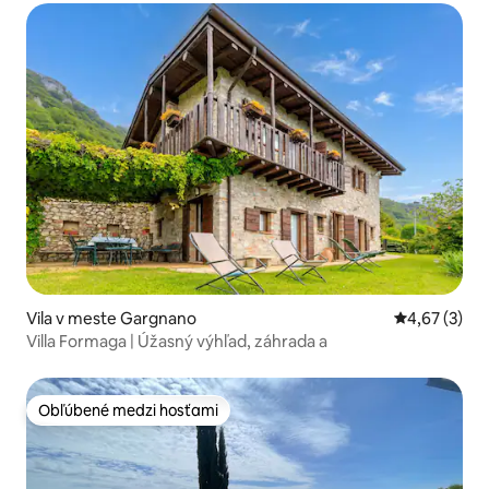
Vila v meste Gargnano
Priemerné oh
4,67 (3)
Villa Formaga | Úžasný výhľad, záhrada a
Obľúbené medzi hosťami
Obľúbené medzi hosťami