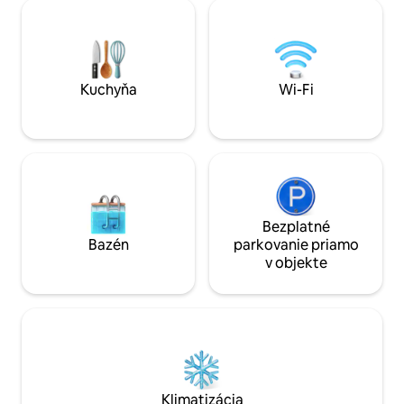
priestore. Mimoriadne príjemný vonkajší
čo potrebujete na 
priestor: krytá terasa s jedálenským
dovolenku.
kútom, ktorá je vďaka tienistému
priestoru ideálna na užívanie si
vonkajšieho prostredia aj v
najhorúcejších hodinách dňa.
Kuchyňa
Wi-Fi
Bezplatné
Bazén
parkovanie priamo
v objekte
Klimatizácia