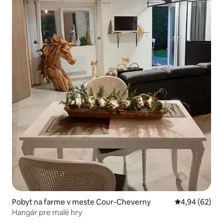
Pobyt na farme v meste Cour-Cheverny
Priemerné oho
4,94 (62)
Hangár pre malé hry