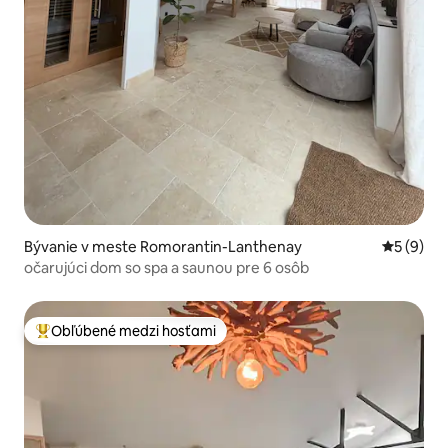
Bývanie v meste Romorantin-Lanthenay
Priemerné
5 (9)
očarujúci dom so spa a saunou pre 6 osôb
Obľúbené medzi hosťami
Najobľúbenejšie medzi hosťami