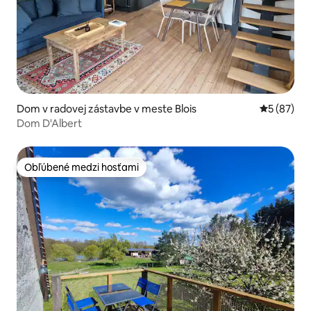
Dom v radovej zástavbe v meste Blois
Priemerné 
5 (87)
Dom D'Albert
Obľúbené medzi hosťami
Obľúbené medzi hosťami