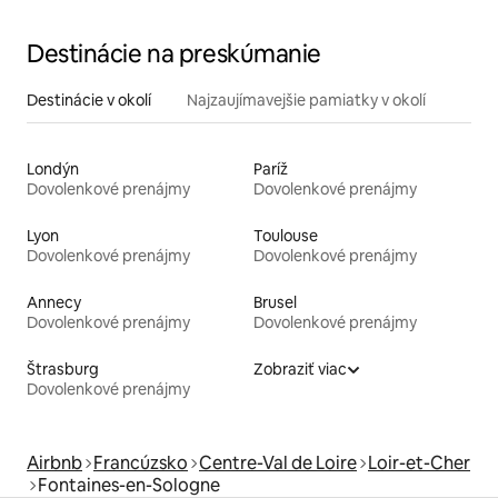
Destinácie na preskúmanie
Destinácie v okolí
Najzaujímavejšie pamiatky v okolí
Londýn
Paríž
Dovolenkové prenájmy
Dovolenkové prenájmy
Lyon
Toulouse
Dovolenkové prenájmy
Dovolenkové prenájmy
Annecy
Brusel
Dovolenkové prenájmy
Dovolenkové prenájmy
Štrasburg
Zobraziť viac
Dovolenkové prenájmy
Airbnb
Francúzsko
Centre-Val de Loire
Loir-et-Cher
Fontaines-en-Sologne