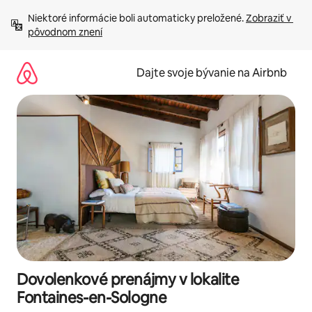
Preskočiť
Niektoré informácie boli automaticky preložené. 
Zobraziť v 
na
pôvodnom znení
obsah.
Dajte svoje bývanie na Airbnb
Dovolenkové prenájmy v lokalite
Fontaines-en-Sologne