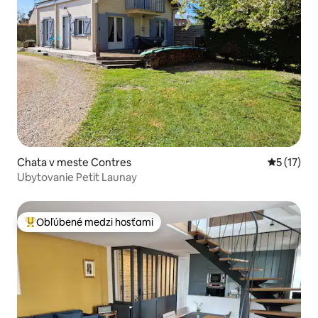
Chata v meste Contres
Priemerné
5 (17)
Ubytovanie Petit Launay
Obľúbené medzi hosťami
Najobľúbenejšie medzi hosťami