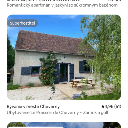
Romantický apartmán v jaskyni so súkromným bazénom
Superhostiteľ
Superhostiteľ
Bývanie v meste Cheverny
Priemerné oho
4,96 (51)
Ubytovanie Le Pressoir de Cheverny ~ Zámok a golf