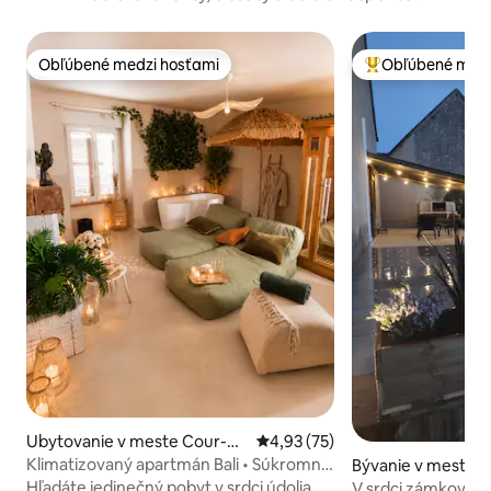
Obľúbené medzi hosťami
Obľúbené medz
Obľúbené medzi hosťami
Najobľúbenejšie 
Ubytovanie v meste Cour-C
Priemerné ohodnotenie 4,93 z 
4,93 (75)
heverny
Klimatizovaný apartmán Bali • Súkromná
Bývanie v meste T
sauna a vírivka
ologne
Hľadáte jedinečný pobyt v srdci údolia
V srdci zámkov