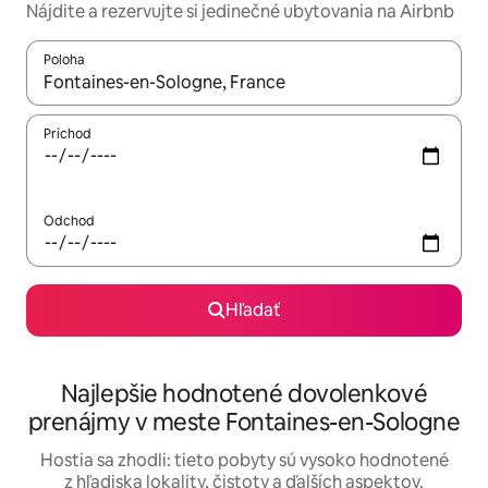
Nájdite a rezervujte si jedinečné ubytovania na Airbnb
Poloha
Keď budú výsledky k dispozícii, môžete si ich prechádzať pom
Príchod
Odchod
Hľadať
Najlepšie hodnotené dovolenkové
prenájmy v meste Fontaines-en-Sologne
Hostia sa zhodli: tieto pobyty sú vysoko hodnotené
z hľadiska lokality, čistoty a ďalších aspektov.