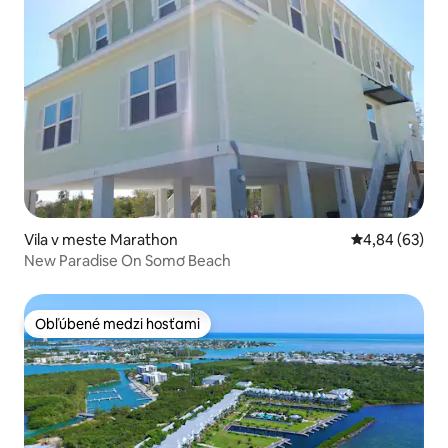
Vila v meste Marathon
Priemerné oho
4,84 (63)
New Paradise On Somơ Beach
Obľúbené medzi hosťami
Obľúbené medzi hosťami