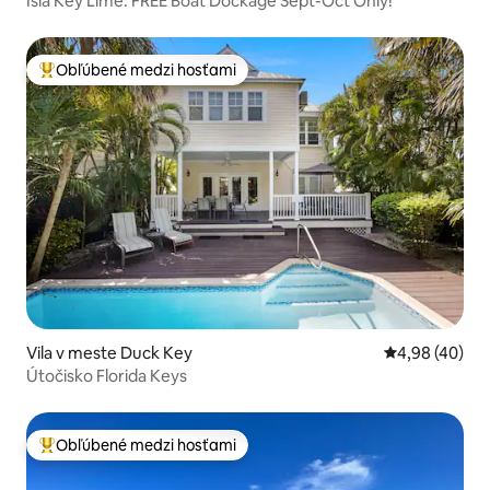
Isla Key Lime: FREE Boat Dockage Sept-Oct Only!
Obľúbené medzi hosťami
Najobľúbenejšie medzi hosťami
Vila v meste Duck Key
Priemerné oho
4,98 (40)
Útočisko Florida Keys
Obľúbené medzi hosťami
Najobľúbenejšie medzi hosťami