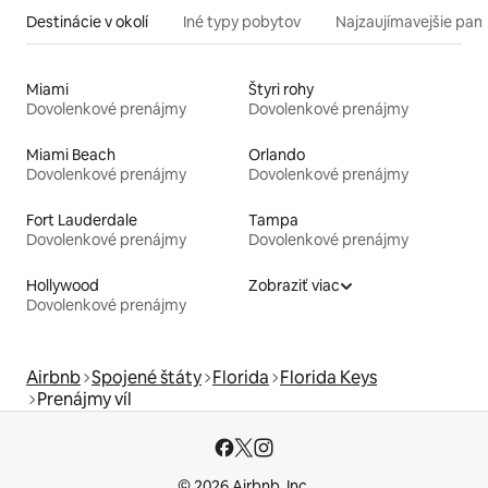
Destinácie v okolí
Iné typy pobytov
Najzaujímavejšie pami
Miami
Štyri rohy
Dovolenkové prenájmy
Dovolenkové prenájmy
Miami Beach
Orlando
Dovolenkové prenájmy
Dovolenkové prenájmy
Fort Lauderdale
Tampa
Dovolenkové prenájmy
Dovolenkové prenájmy
Hollywood
Zobraziť viac
Dovolenkové prenájmy
Airbnb
Spojené štáty
Florida
Florida Keys
Prenájmy víl
© 2026 Airbnb, Inc.