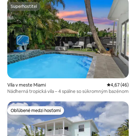
Superhostiteľ
Superhostiteľ
Vila v meste Miami
Priemerné oho
4,67 (46)
Nádherná tropická vila – 4 spálne so súkromným bazénom
Obľúbené medzi hosťami
Obľúbené medzi hosťami