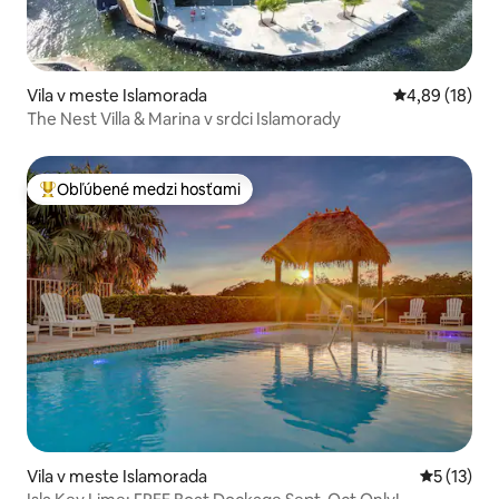
Vila v meste Islamorada
Priemerné oho
4,89 (18)
The Nest Villa & Marina v srdci Islamorady
Obľúbené medzi hosťami
Najobľúbenejšie medzi hosťami
Vila v meste Islamorada
Priemerné
5 (13)