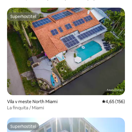
Superhostiteľ
Superhostiteľ
Vila v meste North Miami
Priemerné ohod
4,65 (156)
La finquita / Miami
Superhostiteľ
Superhostiteľ