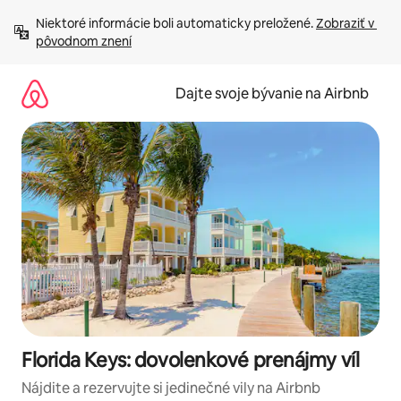
Preskočiť
Niektoré informácie boli automaticky preložené. 
Zobraziť v 
na
pôvodnom znení
obsah.
Dajte svoje bývanie na Airbnb
Florida Keys: dovolenkové prenájmy víl
Nájdite a rezervujte si jedinečné vily na Airbnb