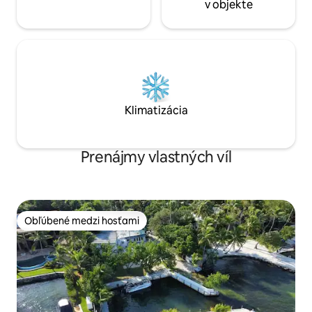
v objekte
Klimatizácia
Prenájmy vlastných víl
Obľúbené medzi hosťami
Obľúbené medzi hosťami