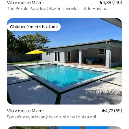
Vila v meste Miami
Priemerné ohod
4,89 (140)
The Purple Paradise | Bazén + vírivka | Little Havana
Obľúbené medzi hosťami
Obľúbené medzi hosťami
Vila v meste Miami
Priemerné oho
4,72 (69)
Spoločný vyhrievaný bazén, stolný tenis a gril