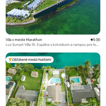
Vila v meste Marathon
Priemerné
5 (8)
Lux Sunset Villa 15: 3 spálne s kotviskom a rampou pre loď
A
Obľúbené medzi hosťami
Najobľúbenejšie medzi hosťami