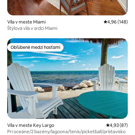
Vila v meste Miami
Priemerné ohod
4,96 (148)
Štýlová vila v srdci Miami
Obľúbené medzi hosťami
Obľúbené medzi hosťami
Vila v meste Key Largo
Priemerné oho
4,93 (87)
Pri oceáne/2 bazény/lagoona/tenis/picketball/prístavisko