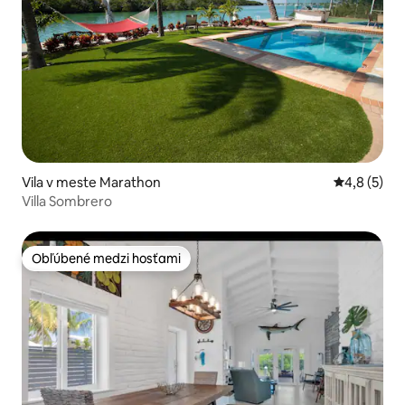
Vila v meste Marathon
Priemerné 
4,8 (5)
Villa Sombrero
Obľúbené medzi hosťami
Obľúbené medzi hosťami