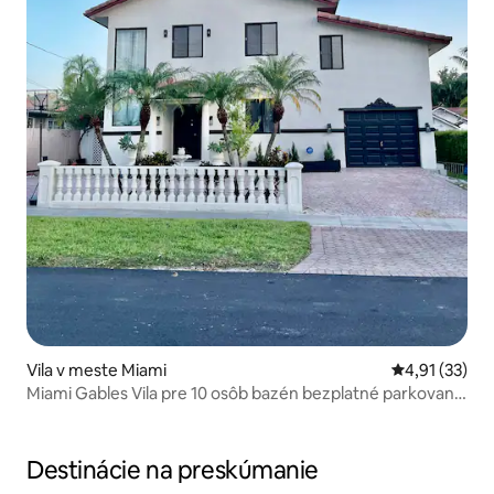
Vila v meste Miami
Priemerné oh
4,91 (33)
Miami Gables Vila pre 10 osôb bazén bezplatné parkovanie
domáce zvieratá
Destinácie na preskúmanie