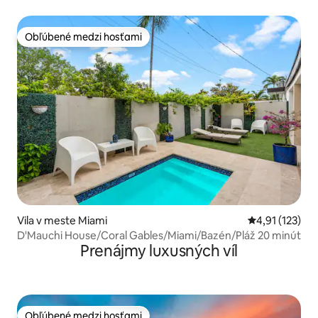
Obľúbené medzi hosťami
Obľúbené medzi hosťami
Vila v meste Miami
Priemerné oho
4,91 (123)
D'Mauchi House/Coral Gables/Miami/Bazén/Pláž 20 minút
Prenájmy luxusných víl
Obľúbené medzi hosťami