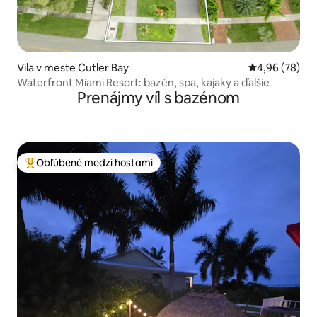
Vila v meste Cutler Bay
Priemerné oho
4,96 (78)
Waterfront Miami Resort: bazén, spa, kajaky a ďalšie
Prenájmy víl s bazénom
Obľúbené medzi hosťami
Najobľúbenejšie medzi hosťami