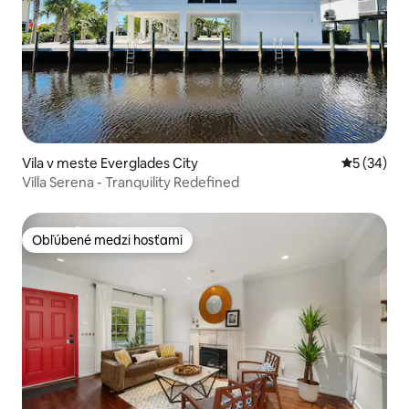
Vila v meste Everglades City
Priemerné 
5 (34)
Villa Serena - Tranquility Redefined
Obľúbené medzi hosťami
Obľúbené medzi hosťami