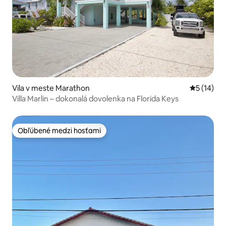
Vila v meste Marathon
Priemerné 
5 (14)
Villa Marlin – dokonalá dovolenka na Florida Keys
Obľúbené medzi hosťami
Obľúbené medzi hosťami