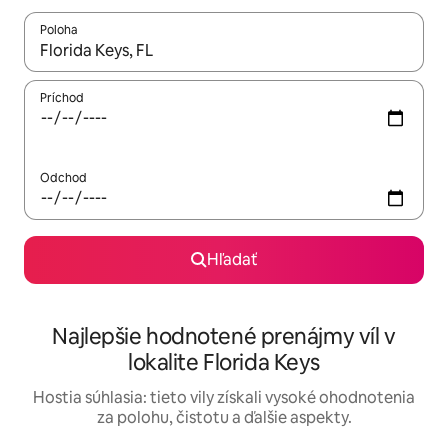
Poloha
Keď budú výsledky k dispozícii, môžete si ich prechádzať pom
Príchod
Odchod
Hľadať
Najlepšie hodnotené prenájmy víl v
lokalite Florida Keys
Hostia súhlasia: tieto vily získali vysoké ohodnotenia
za polohu, čistotu a ďalšie aspekty.