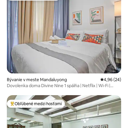
Bývanie v meste Mandaluyong
Priemerné oho
4,96 (24)
Dovolenka doma Divine Nine 1 spálňa | Netflix | Wi-Fi |
Bazén
Obľúbené medzi hosťami
Najobľúbenejšie medzi hosťami