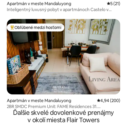
Apartmán v meste Mandaluyong
Priemerné
5 (21)
Inteligentný luxusný pobyt v apartmánoch Castelo v
rezidenciách Fame Residences
Obľúbené medzi hosťami
Najobľúbenejšie medzi hosťami
Apartmán v meste Mandaluyong
Priemerné ohod
4,94 (200)
2BR SMDC Premium Unit: FAME Residences 31.
Ďalšie skvelé dovolenkové prenájmy
POSCHODIE
v okolí miesta Flair Towers