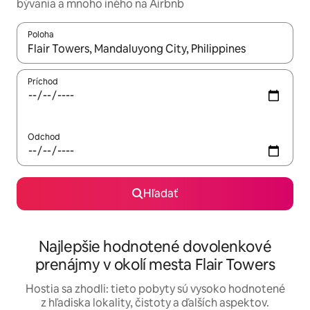
bývania a mnoho iného na Airbnb
Poloha
Keď budú výsledky k dispozícii, môžete si ich prechádzať pom
Príchod
Odchod
Hľadať
Najlepšie hodnotené dovolenkové
prenájmy v okolí mesta Flair Towers
Hostia sa zhodli: tieto pobyty sú vysoko hodnotené
z hľadiska lokality, čistoty a ďalších aspektov.