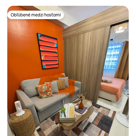
Obľúbené medzi hosťami
Obľúbené medzi hosťami