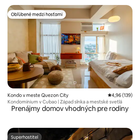
Ortigas
Obľúbené medzi hosťami
Obľúbené medzi hosťami
Kondo v meste Quezon City
Priemerné ohod
4,96 (139)
Kondomínium v Cubao | Západ slnka a mestské svetlá
Prenájmy domov vhodných pre rodiny
Superhostiteľ
Superhostiteľ