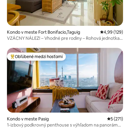
Kondo v meste Fort Bonifacio,Taguig
Priemerné ohod
4,99 (129)
VZÁCNY NÁLEZ! – Vhodné pre rodiny – Rohová jednotka –
BGC
Obľúbené medzi hosťami
Najobľúbenejšie medzi hosťami
Kondo v meste Pasig
Priemerné 
5 (271)
1-izbový podkrovný penthouse s výhľadom na panorámu |