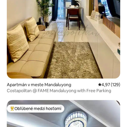
Apartmán v meste Mandaluyong
Priemerné ohod
4,97 (129)
Costapolitan @ FAME Mandaluyong with Free Parking
Obľúbené medzi hosťami
Najobľúbenejšie medzi hosťami