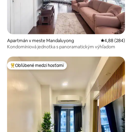
Apartmán v meste Mandaluyong
Priemerné ohod
4,88 (284)
Kondomíniová jednotka s panoramatickým výhľadom
Obľúbené medzi hosťami
Najobľúbenejšie medzi hosťami