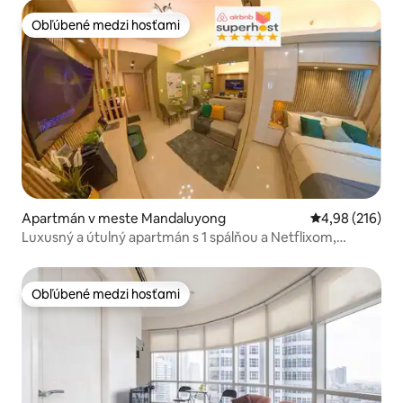
Obľúbené medzi hosťami
Obľúbené medzi hosťami
Apartmán v meste Mandaluyong
Priemerné ohod
4,98 (216)
Luxusný a útulný apartmán s 1 spálňou a Netflixom,
bazénom, nákupným centrom a kinom
Obľúbené medzi hosťami
Obľúbené medzi hosťami