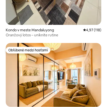
Kondo v meste Mandaluyong
Priemerné oho
4,97 (118)
Oranžový lotos – uniknite rutine
Obľúbené medzi hosťami
Obľúbené medzi hosťami