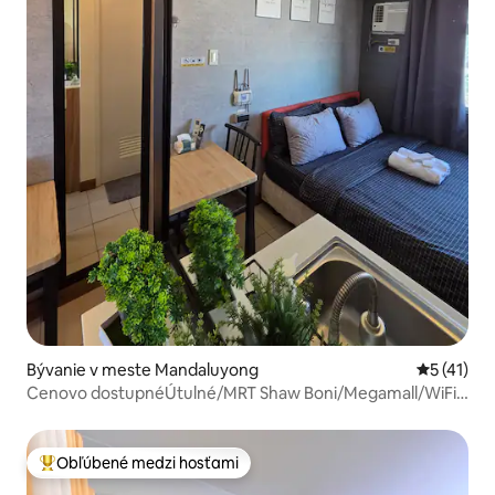
Bývanie v meste Mandaluyong
Priemerné
5 (41)
Cenovo dostupnéÚtulné/MRT Shaw Boni/Megamall/WiFi
Netflix
Obľúbené medzi hosťami
Najobľúbenejšie medzi hosťami