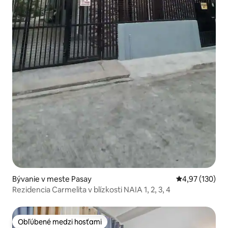
Bývanie v meste Pasay
Priemerné ohod
4,97 (130)
Rezidencia Carmelita v blízkosti NAIA 1, 2, 3, 4
Obľúbené medzi hosťami
Obľúbené medzi hosťami