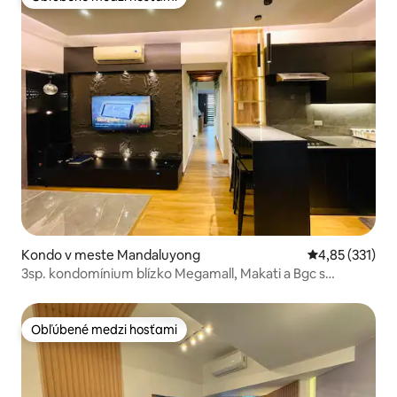
Obľúbené medzi hosťami
Kondo v meste Mandaluyong
Priemerné ohod
4,85 (331)
3sp. kondomínium blízko Megamall, Makati a Bgc s
Videoke
Obľúbené medzi hosťami
Obľúbené medzi hosťami