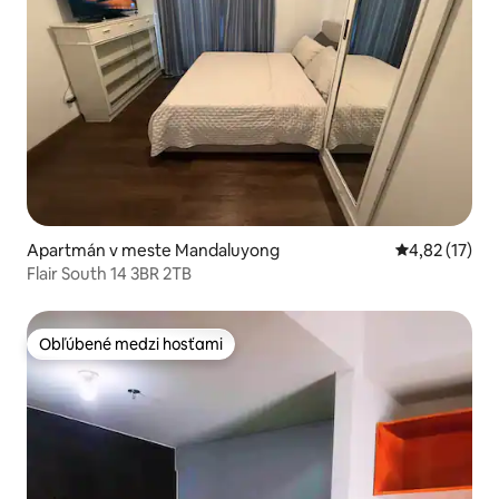
Apartmán v meste Mandaluyong
Priemerné oh
4,82 (17)
Flair South 14 3BR 2TB
Obľúbené medzi hosťami
Obľúbené medzi hosťami