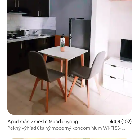
Apartmán v meste Mandaluyong
Priemerné oho
4,9 (102)
Pekný výhľad útulný moderný kondomínium Wi-Fi 55-
palcová TV Netflix