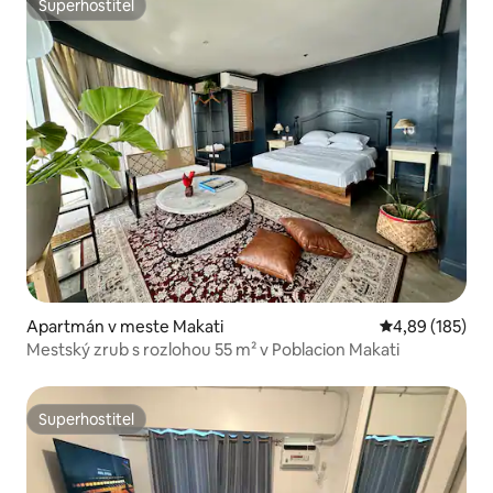
Superhostiteľ
Superhostiteľ
Apartmán v meste Makati
Priemerné ohod
4,89 (185)
Mestský zrub s rozlohou 55 m² v Poblacion Makati
Superhostiteľ
Superhostiteľ