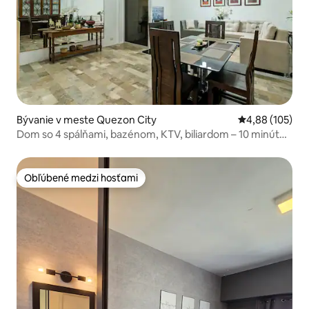
Bývanie v meste Quezon City
Priemerné ohod
4,88 (105)
Dom so 4 spálňami, bazénom, KTV, biliardom – 10 minút
od nákupného centra
Obľúbené medzi hosťami
Obľúbené medzi hosťami