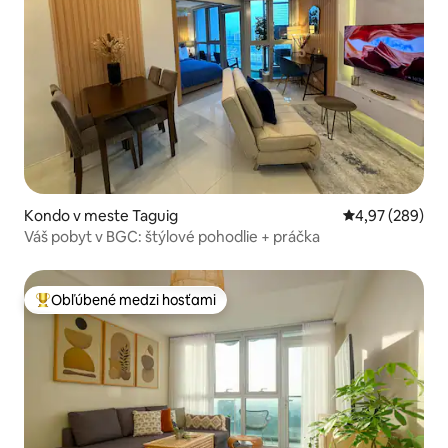
Kondo v meste Taguig
Priemerné ohod
4,97 (289)
Váš pobyt v BGC: štýlové pohodlie + práčka
Obľúbené medzi hosťami
Najobľúbenejšie medzi hosťami