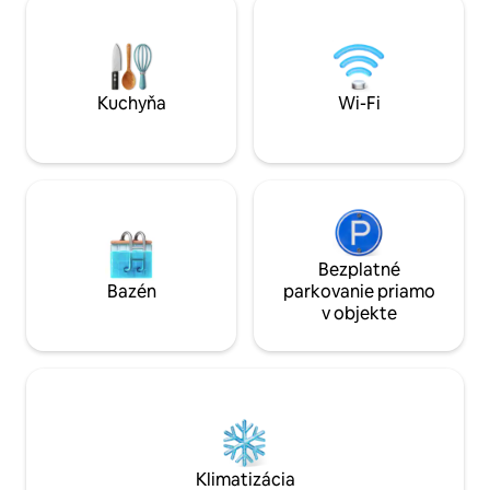
Manželská posteľ plnej veľkosti +
každý palec je na
rozkladacia pohovka ✔ Plne vybavená
mačiek! 😻🌟 Ste pripravení dopriať si
kuchyňa ✔ 50-palcový televízor so
lásku k mačkám tý
službami Netflix, Disney+ a YouTube ✔
možným spôsobom
PS5 ✔ Wi-Fi až 100 Mb/s ✔ Hlasové
pobyt v Neko Have
Kuchyňa
Wi-Fi
ovládanie s Alexou ✔ Bazén ✔ Malé
dobrodružstvo sa
nákupné centrum Zobraziť viac nižšie
Bezplatné
Bazén
parkovanie priamo
v objekte
Klimatizácia