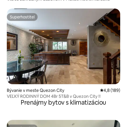
Superhostiteľ
Superhostiteľ
Bývanie v meste Quezon City
Priemerné oho
4,8 (189)
VEĽKÝ RODINNÝ DOM 4Br 5T&B v Quezon City !!
Prenájmy bytov s klimatizáciou