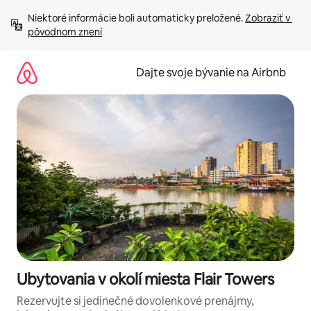
Preskočiť
Niektoré informácie boli automaticky preložené. 
Zobraziť v 
na
pôvodnom znení
obsah.
Dajte svoje bývanie na Airbnb
Ubytovania v okolí miesta Flair Towers
Rezervujte si jedinečné dovolenkové prenájmy,