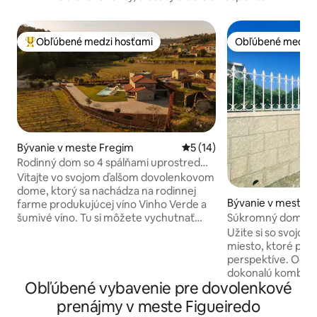
Obľúbené medzi hosťami
Obľúbené medzi 
Najobľúbenejšie medzi hosťami
Obľúbené medzi 
Bývanie v meste Fregim
Priemerné ohodnotenie 5 z 
5 (14)
Rodinný dom so 4 spálňami uprostred
viníc
Vitajte vo svojom ďalšom dovolenkovom
dome, ktorý sa nachádza na rodinnej
Bývanie v meste 
farme produkujúcej víno Vinho Verde a
Súkromný dom a z
šumivé víno. Tu si môžete vychutnať
bránou
pokoj, ticho a tradície len 10 minút od
Užite si so svojou
historického centra Amarante. Tento
miesto, ktoré pon
dom so 4 priestrannými spálňami s
perspektíve. Očar
vlastnými kúpeľňami, niekoľkými
dokonalú kombiná
Obľúbené vybavenie pre dovolenkové
priestormi na oddych, moderným
tradície. nachádza sa v očarujúcej
dizajnom a predovšetkým nádherným
dedinke Amares, 
prenájmy v meste Figueiredo
prostredím uprostred viníc a s vlastným
Braga, 25 minút o