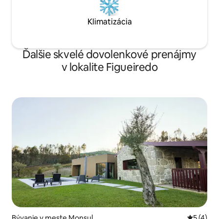
Klimatizácia
Ďalšie skvelé dovolenkové prenájmy
v lokalite Figueiredo
Bývanie v meste Monsul
Priemerné
5 (4)