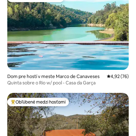
Obľúbené medzi hosťami
Dom pre hostí v meste Marco de Canaveses
Priemerné oho
4,92 (76)
Quinta sobre o Rio w/ pool - Casa da Garça
Obľúbené medzi hosťami
Najobľúbenejšie medzi hosťami