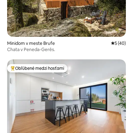
Minidom v meste Brufe
Priemerné 
5 (40)
Chata v Peneda-Gerês.
Obľúbené medzi hosťami
Najobľúbenejšie medzi hosťami