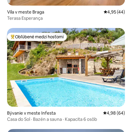
Vila v meste Braga
Priemerné oho
4,95 (44)
Terasa Esperança
Obľúbené medzi hosťami
Najobľúbenejšie medzi hosťami
Bývanie v meste Infesta
Priemerné oho
4,98 (64)
Casa do Sol · Bazén a sauna · Kapacita 6 osôb