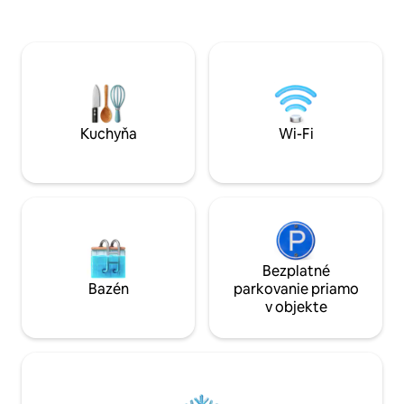
rybníkom je ideálny pre veľké rodiny
Gères, 40 minút od
alebo skupiny priateľov, ktorí chcú zažiť
a Apulia, tiež 10 m
krásne chvíle.
jazier, 5 minút o
kokosového parku,
do začiatku septe
pekárne sú vzdial
Kuchyňa
Wi-Fi
Bezplatné
Bazén
parkovanie priamo
v objekte