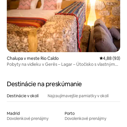
Chalupa v meste Rio Caldo
Priemerné oho
4,88 (93)
Pobyty na vidieku v Gerês – Lagar – Útočisko s vlastným
bazénom
Destinácie na preskúmanie
Destinácie v okolí
Najzaujímavejšie pamiatky v okolí
Madrid
Porto
Dovolenkové prenájmy
Dovolenkové prenájmy