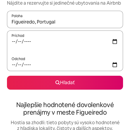
Nájdite a rezervujte si jedinečné ubytovania na Airbnb
Poloha
Keď budú výsledky k dispozícii, môžete si ich prechádzať pom
Príchod
Odchod
Hľadať
Najlepšie hodnotené dovolenkové
prenájmy v meste Figueiredo
Hostia sa zhodli: tieto pobyty sú vysoko hodnotené
z hľadiska lokality, čistoty a ďalších aspektov.