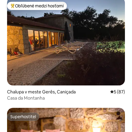
Obľúbené medzi hosťami
Najobľúbenejšie medzi hosťami
Chalupa v meste Gerês, Caniçada
Priemerné 
5 (87)
Casa da Montanha
Superhostiteľ
Superhostiteľ