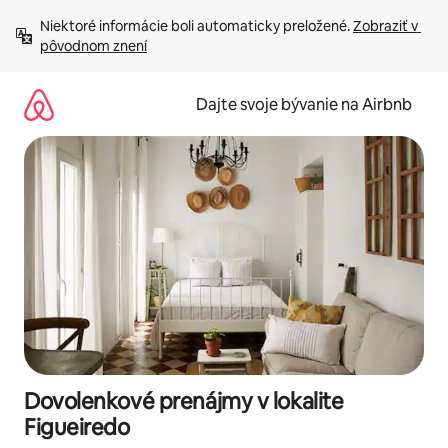
Preskočiť
Niektoré informácie boli automaticky preložené. 
Zobraziť v 
na
pôvodnom znení
obsah.
Dajte svoje bývanie na Airbnb
Dovolenkové prenájmy v lokalite
Figueiredo