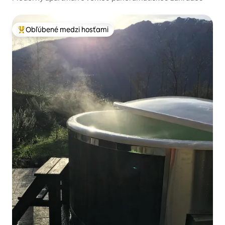
Obľúbené medzi hosťami
Najobľúbenejšie medzi hosťami