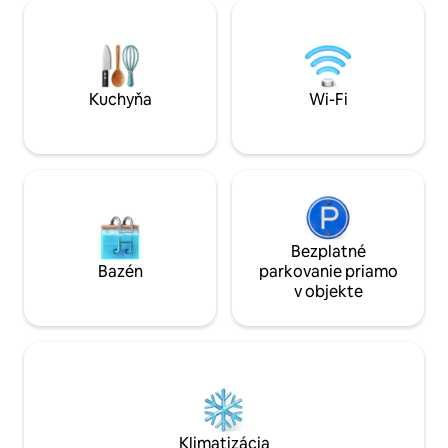
Svetlá a útulná izba s manželskou
spálňa sa nachád
posteľou, relaxačným kútom, modernou
a 2. spálňa (dve s
kúpeľňou a kútikom na prípravu
kúpeľňa na najnižšom 
čaju/kávy. Ideálne pre páry alebo sólo
pre páry a rodiny, a
cestovateľov. Dvor s fontánou zdieľaný s
alebo skupiny 4 d
ďalšími hosťami.
Kuchyňa
Wi-Fi
Bezplatné
Bazén
parkovanie priamo
v objekte
Klimatizácia