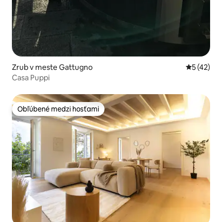
Zrub v meste Gattugno
Priemerné 
5 (42)
Casa Puppi
Obľúbené medzi hosťami
Obľúbené medzi hosťami