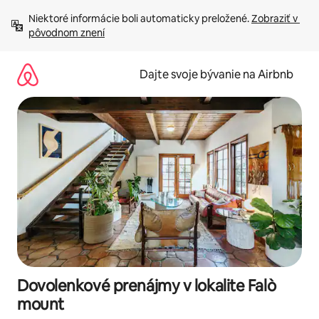
Preskočiť
Niektoré informácie boli automaticky preložené. 
Zobraziť v 
na
pôvodnom znení
obsah.
Dajte svoje bývanie na Airbnb
Dovolenkové prenájmy v lokalite Falò
mount