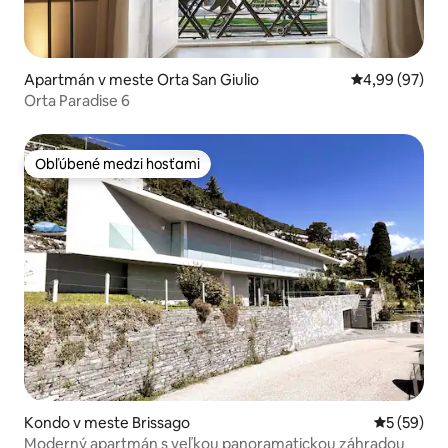
Apartmán v meste Orta San Giulio
Priemerné oho
4,99 (97)
Orta Paradise 6
Obľúbené medzi hosťami
Obľúbené medzi hosťami
Kondo v meste Brissago
Priemerné 
5 (59)
Moderný apartmán s veľkou panoramatickou záhradou