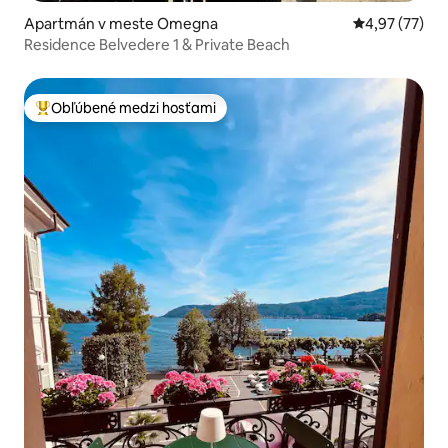
Apartmán v meste Omegna
Priemerné oho
4,97 (77)
Residence Belvedere 1 & Private Beach
Obľúbené medzi hosťami
Najobľúbenejšie medzi hosťami