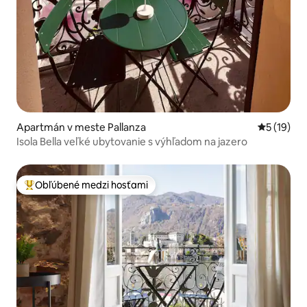
Apartmán v meste Pallanza
Priemerné 
5 (19)
Isola Bella veľké ubytovanie s výhľadom na jazero
Obľúbené medzi hosťami
Najobľúbenejšie medzi hosťami