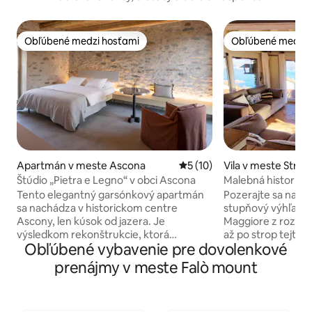
Obľúbené medzi hosťami
Obľúbené medzi 
Obľúbené medzi hosťami
Obľúbené medzi 
Apartmán v meste Ascona
Priemerné ohodnotenie 5 z 
5 (10)
Vila v meste Stres
Štúdio „Pietra e Legno“ v obci Ascona
Malebná historická
ostrov
Tento elegantný garsónkový apartmán
Pozerajte sa na o
sa nachádza v historickom centre
stupňový výhľad n
Ascony, len kúsok od jazera. Je
Maggiore z rozsia
výsledkom rekonštrukcie, ktorá
až po strop tejto 
Obľúbené vybavenie pre dovolenkové
odhaľuje kameň, drevo a autentické
rustikálnej kamenne
detaily. Na druhom poschodí budovy s
nábytok dokonale 
prenájmy v meste Falò mount
ticínskym charakterom, na pešej ulici, v
architektúru. Dom sa nachádza na 3
blízkosti nábrežia, reštaurácií, autobusov
poschodiach, takž
a obchodov (vo vzdialenosti 50 metrov).
chôdza hore a dol