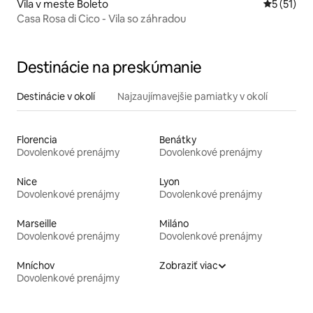
Vila v meste Boleto
Priemerné
5 (51)
Casa Rosa di Cico - Vila so záhradou
Destinácie na preskúmanie
Destinácie v okolí
Najzaujímavejšie pamiatky v okolí
Florencia
Benátky
Dovolenkové prenájmy
Dovolenkové prenájmy
Nice
Lyon
Dovolenkové prenájmy
Dovolenkové prenájmy
Marseille
Miláno
Dovolenkové prenájmy
Dovolenkové prenájmy
Mníchov
Zobraziť viac
Dovolenkové prenájmy