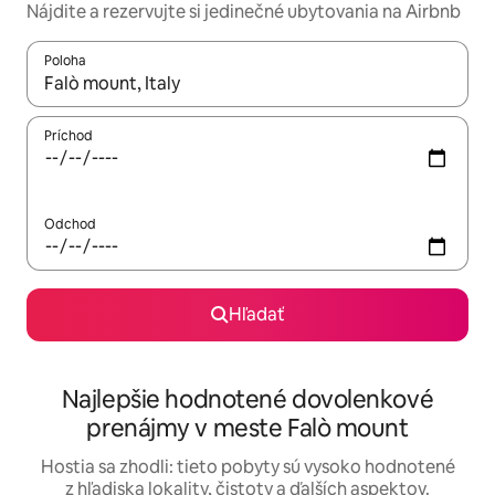
Nájdite a rezervujte si jedinečné ubytovania na Airbnb
Poloha
Keď budú výsledky k dispozícii, môžete si ich prechádzať pom
Príchod
Odchod
Hľadať
Najlepšie hodnotené dovolenkové
prenájmy v meste Falò mount
Hostia sa zhodli: tieto pobyty sú vysoko hodnotené
z hľadiska lokality, čistoty a ďalších aspektov.