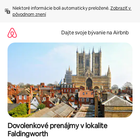
Preskočiť
Niektoré informácie boli automaticky preložené. 
Zobraziť v 
na
pôvodnom znení
obsah.
Dajte svoje bývanie na Airbnb
Dovolenkové prenájmy v lokalite
Faldingworth