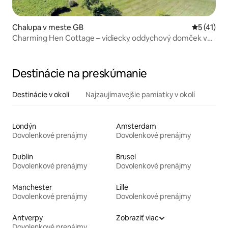
Chalupa v meste GB
Priemerné
5 (41)
Charming Hen Cottage – vidiecky oddychový domček v
Lincolne
Destinácie na preskúmanie
Destinácie v okolí
Najzaujímavejšie pamiatky v okolí
Londýn
Amsterdam
Dovolenkové prenájmy
Dovolenkové prenájmy
Dublin
Brusel
Dovolenkové prenájmy
Dovolenkové prenájmy
Manchester
Lille
Dovolenkové prenájmy
Dovolenkové prenájmy
Antverpy
Zobraziť viac
Dovolenkové prenájmy