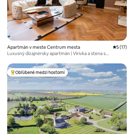
Apartmán v meste Centrum mesta
Priemerné
5 (17)
Luxusný dizajnérsky apartmán | Vírivka a stena s
premietacou plochou
Obľúbené medzi hosťami
Najobľúbenejšie medzi hosťami