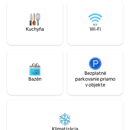
starožitného centr
modernými prvkami, ktoré by ste
ocenenie víťazné
očakávali, ideálny pre rodinnú dovolenku
's Inn
na vidieku. Apartmán School Cottages
má vlastný príjazd pre niekoľko áut a je
ideálnym útočiskom pre milovníkov
pešej turistiky, cyklistov a milovníkov
Kuchyňa
Wi-Fi
prírody!!
Bezplatné
Bazén
parkovanie priamo
v objekte
Klimatizácia