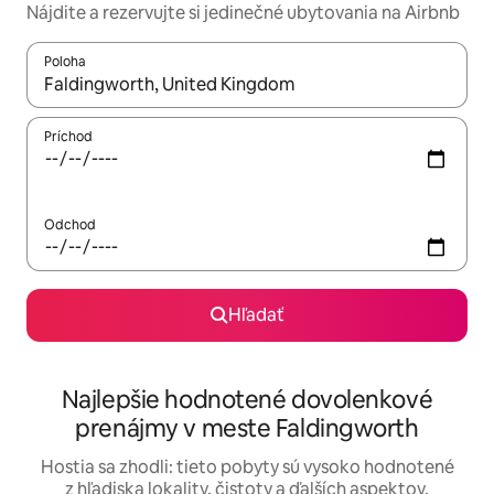
Nájdite a rezervujte si jedinečné ubytovania na Airbnb
Poloha
Keď budú výsledky k dispozícii, môžete si ich prechádzať pom
Príchod
Odchod
Hľadať
Najlepšie hodnotené dovolenkové
prenájmy v meste Faldingworth
Hostia sa zhodli: tieto pobyty sú vysoko hodnotené
z hľadiska lokality, čistoty a ďalších aspektov.