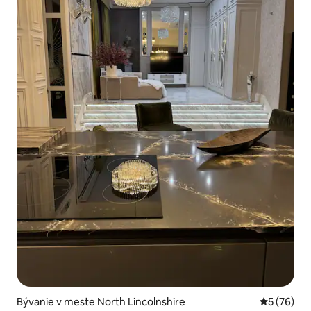
Bývanie v meste North Lincolnshire
Priemerné 
5 (76)