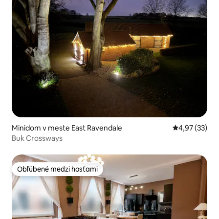
Minidom v meste East Ravendale
Priemerné oho
4,97 (33)
Buk Crossways
Obľúbené medzi hosťami
Obľúbené medzi hosťami