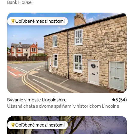
Bank House
Obľúbené medzi hosťami
Najobľúbenejšie medzi hosťami
Bývanie v meste Lincolnshire
Priemerné 
5 (54)
Úžasná chata s dvoma spálňami v historickom Lincolne
Obľúbené medzi hosťami
Najobľúbenejšie medzi hosťami