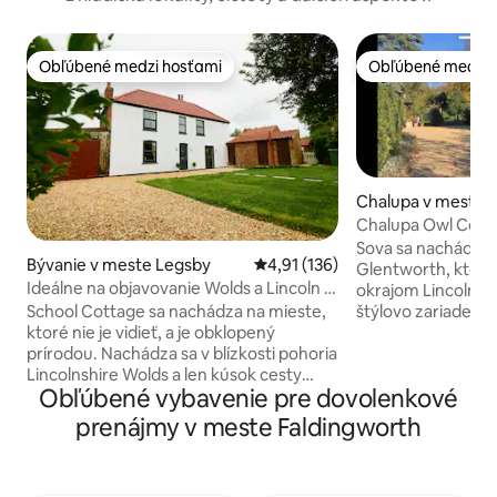
Obľúbené medzi hosťami
Obľúbené medzi 
Obľúbené medzi hosťami
Obľúbené medzi 
Chalupa v meste 
h
Chalupa Owl Cott
Sova sa nachádza 
Bývanie v meste Legsby
Priemerné ohodnotenie 4,91 z 5
4,91 (136)
Glentworth, ktorá
Ideálne na objavovanie Wolds a Lincoln |
okrajom Lincolnshi
Pass The Keys
štýlovo zariadená
School Cottage sa nachádza na mieste,
krásnych chatový
ktoré nie je vidieť, a je obklopený
výhľadom na park 
prírodou. Nachádza sa v blízkosti pohoria
ponúka množstvo chôdze a cyklistiky
Lincolnshire Wolds a len kúsok cesty
Obľúbené vybavenie pre dovolenkové
Pozostáva z kuchy
autom od nádherného hlavného mesta
recepčných izieb, š
Lincolnshire – Lincolnu!! Naša chalupa,
prenájmy v meste Faldingworth
manželskou posteľ
ktorá bola zrekonštruovaná na
sprchovacím kútom
výnimočnú úroveň, ponúka vkusný
Lincolnu, 2 míle d
vidiecky život naplnený všetkými