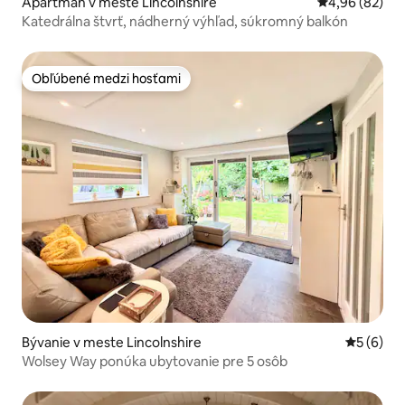
Apartmán v meste Lincolnshire
Priemerné oho
4,96 (82)
Katedrálna štvrť, nádherný výhľad, súkromný balkón
Obľúbené medzi hosťami
Obľúbené medzi hosťami
Bývanie v meste Lincolnshire
Priemerné
5 (6)
Wolsey Way ponúka ubytovanie pre 5 osôb