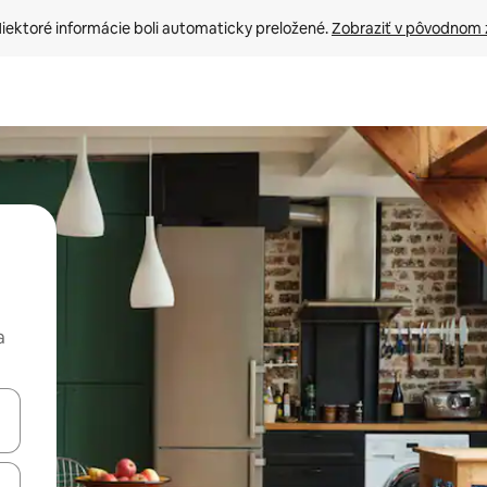
iektoré informácie boli automaticky preložené. 
Zobraziť v pôvodnom 
a
rechádzať pomocou klávesov so šípkami nahor a nadol alebo ich pres