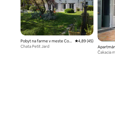
Pobyt na farme v meste Cool
Priemerné ohodnotenie
4,89 (45)
us
Chata Petit Jard
Apartmán
Champag
Čakacia m
osoby