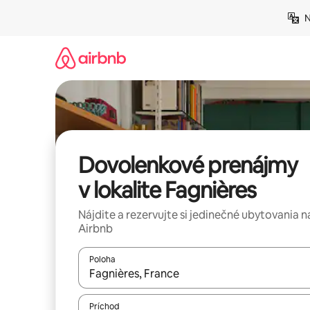
Preskočiť
N
na
obsah.
Dovolenkové prenájmy
v lokalite Fagnières
Nájdite a rezervujte si jedinečné ubytovania n
Airbnb
Poloha
Keď budú výsledky k dispozícii, môžete si ich p
Príchod