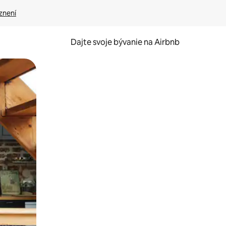
znení
Dajte svoje bývanie na Airbnb
kúmať pomocou dotykových gest či potiahnutia prstom.