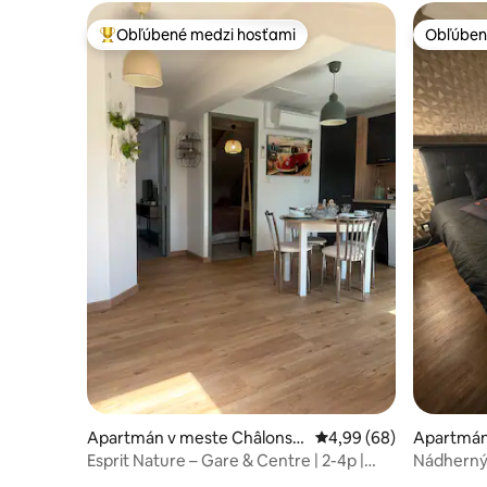
Obľúbené medzi hosťami
Obľúben
Najobľúbenejšie medzi hosťami
Obľúben
Apartmán v meste Châlons-
Priemerné ohodnotenie
4,99 (68)
Apartmán
en-Champagne
n-Champ
Esprit Nature – Gare & Centre | 2-4p |
Nádherný
klimatizované
a vírivkou