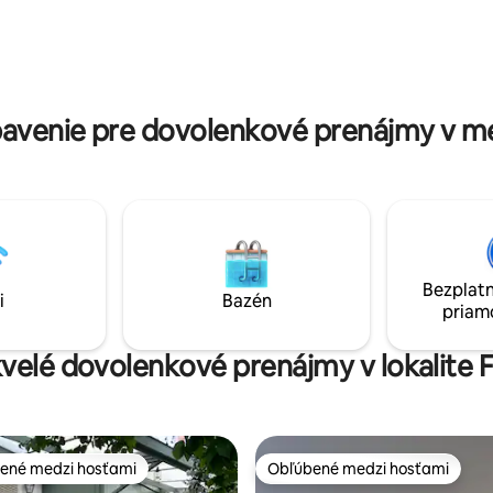
hliaca doska a žehlička, sušič
magickému priestoru. Maison M
zplatné kryté parkovisko 50 m
pohodlné a exkluzívne bývanie
.
sa môžete ubytovať pri objavov
šampanského a mnohých lege
viníc.
avenie pre dovolenkové prenájmy v me
Bezplatn
i
Bazén
priam
kvelé dovolenkové prenájmy v lokalite 
ené medzi hosťami
Obľúbené medzi hosťami
enejšie medzi hosťami
Obľúbené medzi hosťami