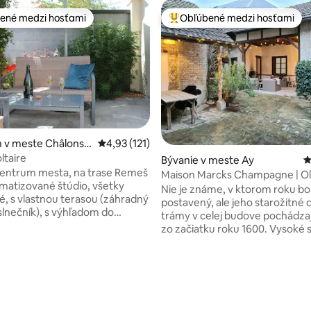
ené medzi hosťami
Obľúbené medzi hosťami
enejšie medzi hosťami
Najobľúbenejšie medzi hosťami
 v meste Châlons-
Priemerné ohodnotenie 4,93 z 5, počet hodn
4,93 (121)
pagne
ltaire
Bývanie v meste Ay
P
centrum mesta, na trase Remeš
Maison Marcks Champagne | O
limatizované štúdio, všetky
Ay
Nie je známe, v ktorom roku b
, s vlastnou terasou (záhradný
postavený, ale jeho starožitné
slnečník), s výhľadom do
trámy v celej budove pochádza
 objekte. V ideálnom prípade sa
zo začiatku roku 1600. Vysoké 
radnica (1,2 km), Jards, Cirque,
ponúkajú priestranný a vzdušný
. Le Capitole (1,8 km), Gare
veľmi útulný priestor na troch
 km). Rozkladacia pohovka,
poschodiach. Vo dvore je obed/
ltex 160 cm. Posteľná bielizeň a
ako aj salónik pod strechou pri
 k dispozícii. Internet, TV s
otvorenom krbe - máte súkro
brazovkou, umývačka riadu,
prístup k tomuto pokojnému a
nie 5 z 5, počet hodnotení: 13