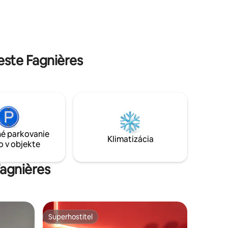
večerné stretnutia, kamera pri vchode
arcks je
do kondomínia, ktorá kontroluje počet
, v ktorom
vstupujúcich hostí.
aní
ndárnych
ste Fagnières
é parkovanie
Klimatizácia
o v objekte
Fagnières
Superhostiteľ
Superhostiteľ