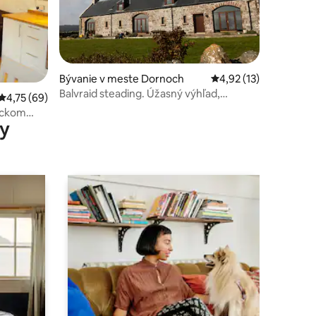
Bývanie v meste Dornoch
Priemerné ohodnoteni
4,92 (13)
otení: 52
Balvraid steading. Úžasný výhľad,
Priemerné ohodnotenie 4,75 z 5, počet hodnotení: 69
4,75 (69)
neďaleko Dornochu
y