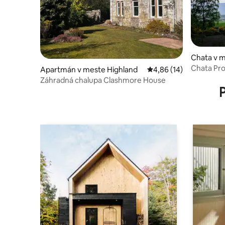
Chata v 
Chata Pro
Apartmán v meste Highland
Priemerné ohodnotenie
4,86 (14)
3NA
Záhradná chalupa Clashmore House