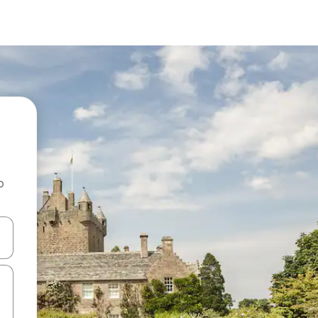
o
rechádzať pomocou klávesov so šípkami nahor a nadol alebo ich pres