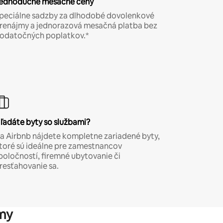
ednoduché mesačné ceny
peciálne sadzby za dlhodobé dovolenkové
renájmy a jednorazová mesačná platba bez
odatočných poplatkov.*
ľadáte byty so službami?
a Airbnb nájdete kompletne zariadené byty,
toré sú ideálne pre zamestnancov
poločností, firemné ubytovanie či
resťahovanie sa.
my