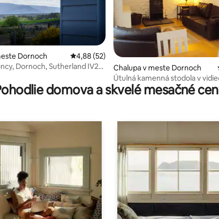
meste Dornoch
Priemerné ohodnotenie 4,88 z 5, počet hodn
4,88 (52)
ncy, Dornoch, Sutherland IV25
 4,86 z 5, počet hodnotení: 14
Chalupa v meste Dornoch
Útulná kamenná stodola v vidieckom
Pohodlie domova a skvelé mesačné cen
prostredí