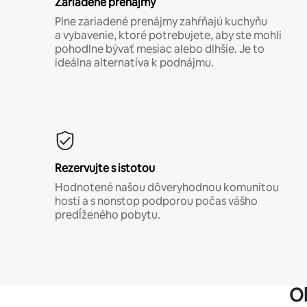
Zariadené prenájmy
Plne zariadené prenájmy zahŕňajú kuchyňu
a vybavenie, ktoré potrebujete, aby ste mohli
pohodlne bývať mesiac alebo dlhšie. Je to
ideálna alternatíva k podnájmu.
Rezervujte s istotou
Hodnotené našou dôveryhodnou komunitou
hostí a s nonstop podporou počas vášho
predĺženého pobytu.
O