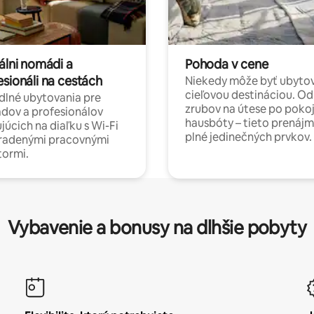
álni nomádi a
Pohoda v cene
esionáli na cestách
Niekedy môže byť ubyto
cieľovou destináciou. Od
lné ubytovania pre
zrubov na útese po poko
dov a profesionálov
hausbóty – tieto prenájm
júcich na diaľku s Wi-Fi
plné jedinečných prvkov.
hradenými pracovnými
tormi.
Vybavenie a bonusy na dlhšie pobyty