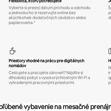
Flexibilita, ktorú potrebujete
J
Vyberte si presný dátum príchodu a odchodu
Š
a jednoducho si rezervujte online bez
p
akýchkoľvek dodatočných záväzkov alebo
d
papierovania.*
Priestory vhodné na prácu pre digitálnych
H
nomádov
N
Cestujete a pracujete zároveň? Nájdite si
k
dlhodobý pobyt s vysokorýchlostným Wi-Fi a
s
vyhradenými pracovnými priestormi.
p
bľúbené vybavenie na mesačné prenáj