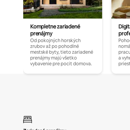
Kompletne zariadené
Digit
prenájmy
prof
Od pokojných horských
Pohod
zrubov až po pohodlné
nomá
mestské byty, tieto zariadené
pracu
prenájmy majú všetko
a vy
vybavenie pre pocit domova.
pries