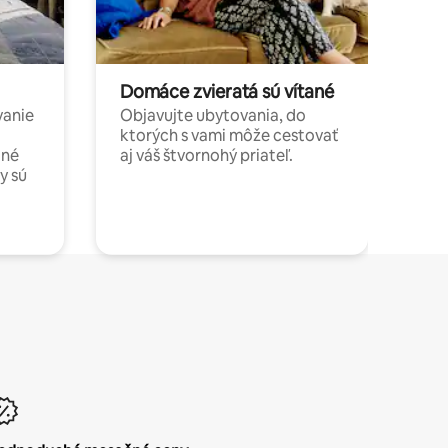
Domáce zvieratá sú vítané
vanie
Objavujte ubytovania, do
ktorých s vami môže cestovať
jné
aj váš štvornohý priateľ.
y sú