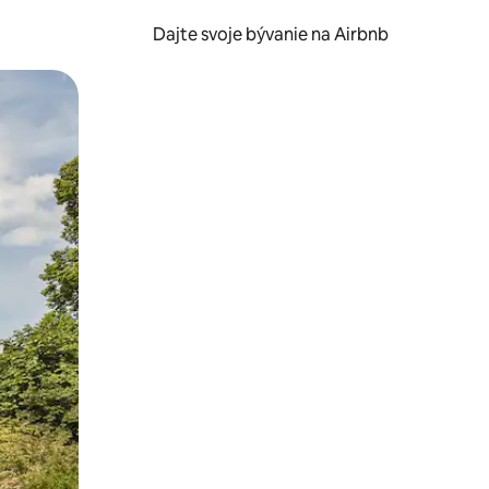
Dajte svoje bývanie na Airbnb
kúmať pomocou dotykových gest či potiahnutia prstom.