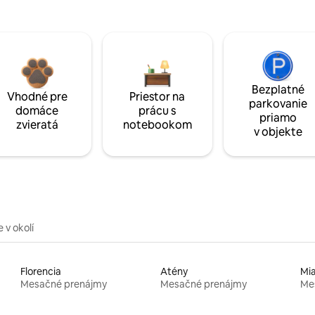
Bezplatné
Vhodné pre
Priestor na
parkovanie
domáce
prácu s
priamo
zvieratá
notebookom
v objekte
 v okolí
Florencia
Atény
Mi
Mesačné prenájmy
Mesačné prenájmy
Me