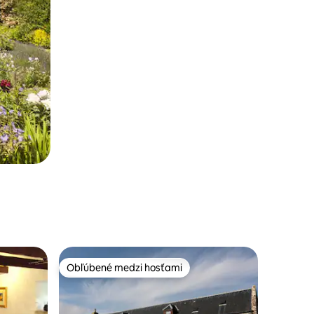
Obľúbené medzi hosťami
Obľúbené medzi hosťami