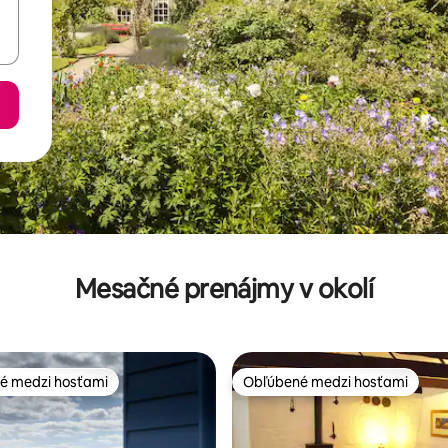
Mesačné prenájmy v okolí
é medzi hosťami
Obľúbené medzi hosťami
é medzi hosťami
Obľúbené medzi hosťami