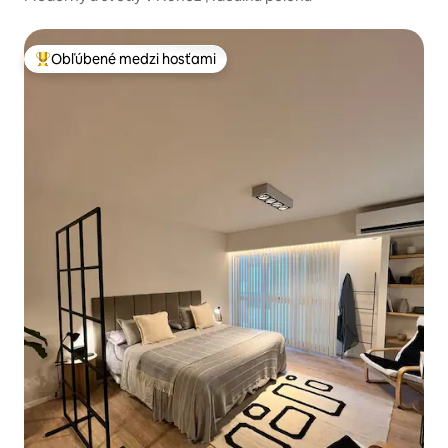
Obľúbené medzi hosťami
Najobľúbenejšie medzi hosťami