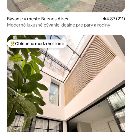
Bývanie v meste Buenos Aires
Priemerné oho
4,87 (211)
Moderné luxusné bývanie ideálne pre páry a rodiny
Obľúbené medzi hosťami
Najobľúbenejšie medzi hosťami