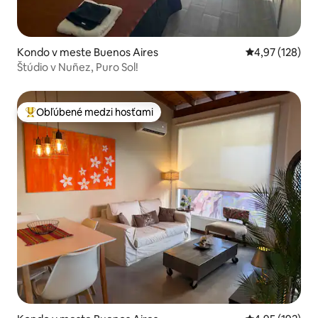
Kondo v meste Buenos Aires
Priemerné ohod
4,97 (128)
Štúdio v Nuñez, Puro Sol!
Obľúbené medzi hosťami
Najobľúbenejšie medzi hosťami