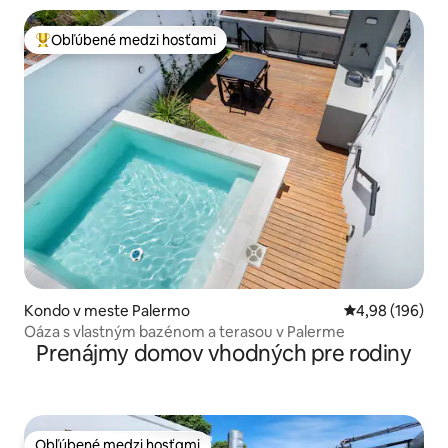
Obľúbené medzi hosťami
Najobľúbenejšie medzi hosťami
Kondo v meste Palermo
Priemerné ohod
4,98 (196)
Oáza s vlastným bazénom a terasou v Palerme
Prenájmy domov vhodných pre rodiny
Obľúbené medzi hosťami