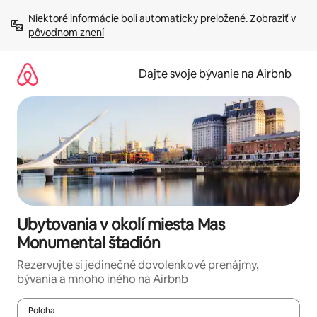
Preskočiť
Niektoré informácie boli automaticky preložené. 
Zobraziť v 
na
pôvodnom znení
obsah.
Dajte svoje bývanie na Airbnb
Ubytovania v okolí miesta Mas
Monumental štadión
Rezervujte si jedinečné dovolenkové prenájmy,
bývania a mnoho iného na Airbnb
Poloha