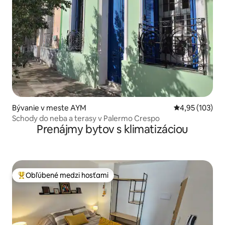
Bývanie v meste AYM
Priemerné ohod
4,95 (103)
Schody do neba a terasy v Palermo Crespo
Prenájmy bytov s klimatizáciou
Obľúbené medzi hosťami
Najobľúbenejšie medzi hosťami