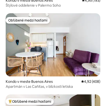
Kondo v meste Buenos Aires
Priemerné ohod
4,95 (193)
Štýlové oddelenie v Palermo Soho
Obľúbené medzi hosťami
Obľúbené medzi hosťami
Kondo v meste Buenos Aires
Priemerné ohod
4,92 (408)
Apartmán v Las Cañitas, v blízkosti letiska
Obľúbené medzi hosťami
Najobľúbenejšie medzi hosťami