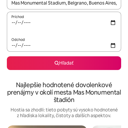
Keď budú výsledky k dispozícii, môžete si ich prechádzať pom
Príchod
Odchod
Hľadať
Najlepšie hodnotené dovolenkové
prenájmy v okolí mesta Mas Monumental
štadión
Hostia sa zhodli: tieto pobyty sú vysoko hodnotené
z hľadiska lokality, čistoty a ďalších aspektov.