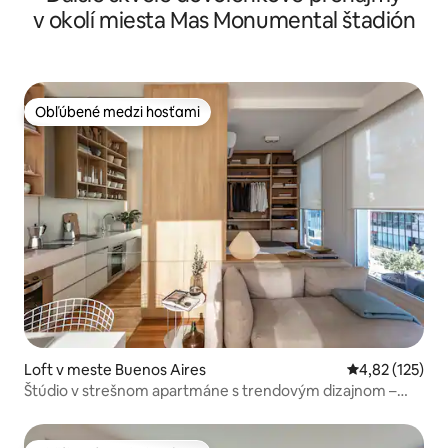
v okolí miesta Mas Monumental štadión
Obľúbené medzi hosťami
Obľúbené medzi hosťami
Loft v meste Buenos Aires
Priemerné ohod
4,82 (125)
Štúdio v strešnom apartmáne s trendovým dizajnom –
terasa s výhľadom na rieku