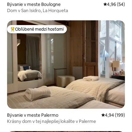
Bývanie v meste Boulogne
Priemerné oho
4,96 (54)
Dom v San Isidro, La Horqueta
Obľúbené medzi hosťami
Najobľúbenejšie medzi hosťami
Bývanie v meste Palermo
Priemerné ohod
4,94 (199)
Krásny dom v tej najlepšej lokalite v Palerme