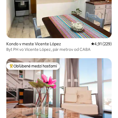
Kondo v meste Vicente López
Priemerné ohod
4,91 (229)
Byt PH vo Vicente López, pár metrov od CABA
Obľúbené medzi hosťami
Najobľúbenejšie medzi hosťami