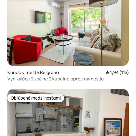
Kondo v meste Belgrano
Priemerné oho
4,94 (113)
Vynikajúce 2 spálne 2 kúpeľne oproti námestiu
Obľúbené medzi hosťami
Obľúbené medzi hosťami