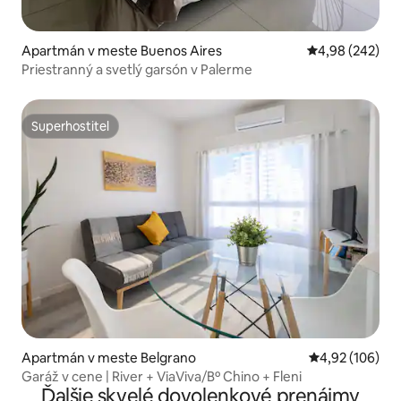
Apartmán v meste Buenos Aires
Priemerné ohod
4,98 (242)
Priestranný a svetlý garsón v Palerme
Superhostiteľ
Superhostiteľ
Apartmán v meste Belgrano
Priemerné ohod
4,92 (106)
Garáž v cene | River + ViaViva/Bº Chino + Fleni
Ďalšie skvelé dovolenkové prenájmy