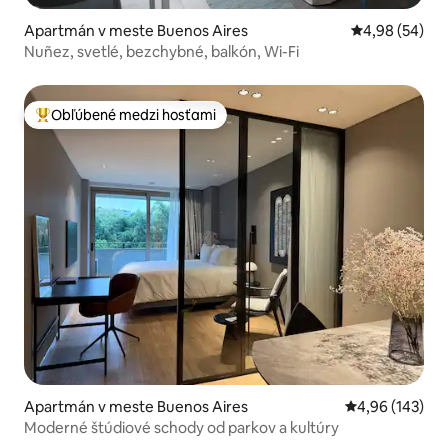
Apartmán v meste Buenos Aires
Priemerné oho
4,98 (54)
Nuñez, svetlé, bezchybné, balkón, Wi-Fi
Obľúbené medzi hosťami
Najobľúbenejšie medzi hosťami
Apartmán v meste Buenos Aires
Priemerné ohod
4,96 (143)
Moderné štúdiové schody od parkov a kultúry