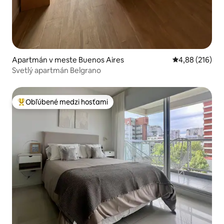
Apartmán v meste Buenos Aires
Priemerné ohod
4,88 (216)
Svetlý apartmán Belgrano
Obľúbené medzi hosťami
Najobľúbenejšie medzi hosťami