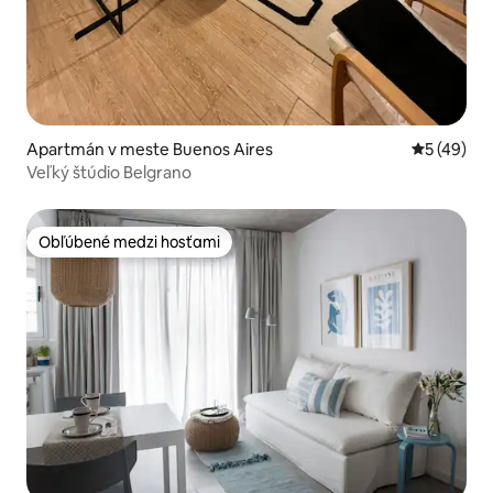
Apartmán v meste Buenos Aires
Priemerné 
5 (49)
Veľký štúdio Belgrano
Obľúbené medzi hosťami
Obľúbené medzi hosťami