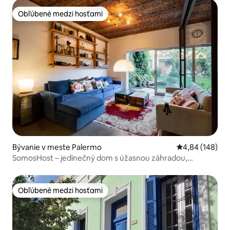
Obľúbené medzi hosťami
Obľúbené medzi hosťami
Bývanie v meste Palermo
Priemerné ohod
4,84 (148)
SomosHost – jedinečný dom s úžasnou záhradou,
Palermo
Obľúbené medzi hosťami
Obľúbené medzi hosťami