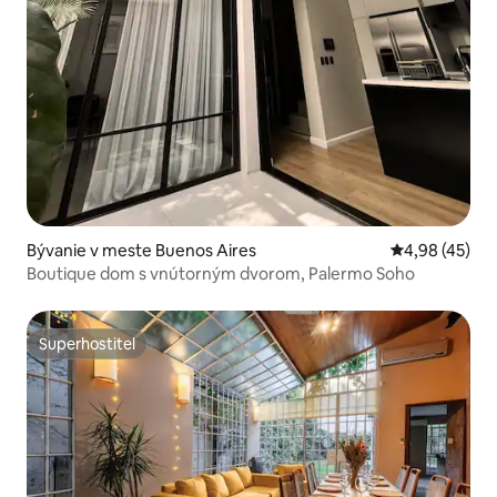
Bývanie v meste Buenos Aires
Priemerné oho
4,98 (45)
Boutique dom s vnútorným dvorom, Palermo Soho
Superhostiteľ
Superhostiteľ