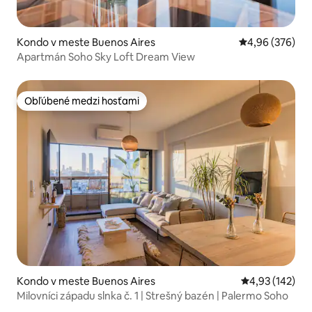
Kondo v meste Buenos Aires
Priemerné ohod
4,96 (376)
Apartmán Soho Sky Loft Dream View
Obľúbené medzi hosťami
Obľúbené medzi hosťami
Kondo v meste Buenos Aires
Priemerné ohod
4,93 (142)
Milovníci západu slnka č. 1 | Strešný bazén | Palermo Soho