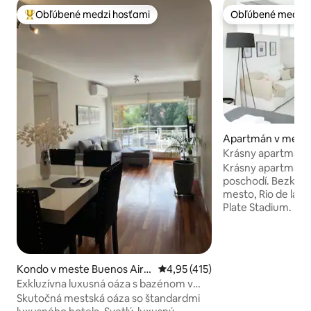
Obľúbené medzi hosťami
Obľúbené medzi 
Najobľúbenejšie medzi hosťami
Obľúbené medzi 
Apartmán v mest
Aires
Krásny apartmán 
výhľadom
Krásny apartmán 
poschodí. Bezkon
mesto, Rio de la Pl
Plate Stadium. Ideálne pre 2 osoby,
manželská posteľ.
kuchyňa. Elektrick
chladnička s mraz
rúra, kávovar, elek
Kondo v meste Buenos Aire
Priemerné ohodnotenie 4,95 z 5
4,95 (415)
hriankovač. Klimat
s
Exkluzívna luxusná oáza s bazénom v
televízia, Wi-Fi. 
Belgrane
Skutočná mestská oáza so štandardmi
Na štvrti Av Del Li