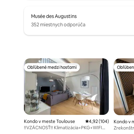
Musée des Augustins
352 miestnych odporúča
Obľúbené medzi hosťami
Obľúben
Obľúbené medzi hosťami
Obľúben
Kondo v meste Toulouse
Priemerné ohodnotenie 
4,92 (104)
Kondo v 
!!VZÁCNOSŤ!! Klimatizácia+PKG+WIFI
Zrekonštr
(*!*) Renovovaný CROIX-DAURADE
pokojnej 