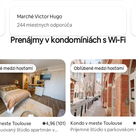
Marché Victor Hugo
244 miestnych odporúča
Prenájmy v kondomíniách s Wi-Fi
é medzi hosťami
Obľúbené medzi hosťami
é medzi hosťami
Obľúbené medzi hosťami
4,92 z 5, počet hodnotení: 104
Kondo v meste Toulouse
P
meste Toulouse
Priemerné ohodnotenie 4,96 z 5, počet hodn
4,96 (101)
Príjemné štúdio s parkoviskom v
uovaný štúdio apartmán v
Carmes
rezidencii s parkoviskom