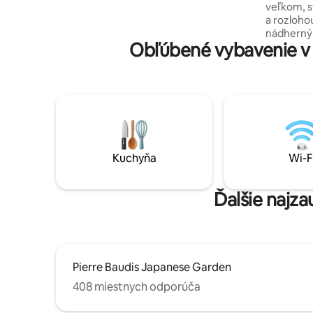
veľkom, s
dediny s ľahkým prístupom k metru,
a rozloho
brehom rieky Garonne a hlavným
nádherný
atrakciám mesta.
Obľúbené vybavenie v 
ideálny n
Apartmán 
obývaciu 
do priesto
naplno užiť okolie.
garáž, s
mesta. Id
Toulouse 
vychutnať
Kuchyňa
Wi-F
atmosfér
Ďalšie najza
Pierre Baudis Japanese Garden
408 miestnych odporúča