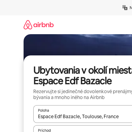
Preskočiť
N
na
obsah.
Ubytovania v okolí miest
Espace Edf Bazacle
Rezervujte si jedinečné dovolenkové prenájmy
bývania a mnoho iného na Airbnb
Poloha
Keď budú výsledky k dispozícii, môžete si ich p
Príchod