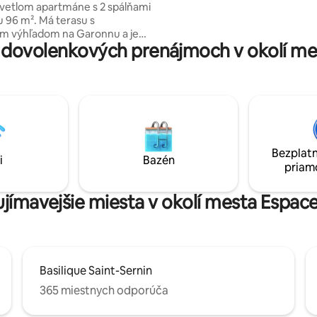
vetlom apartmáne s 2 spálňami
Toto je ideálna poloha na spoz
u 96 m². Má terasu s
Toulouse pešo a na vychutnávan
m výhľadom na Garonnu a je
života v miestnej štvrti.
dovolenkových prenájmoch v okolí me
a trávenie voľného času.
má dve tiché spálne, veľkú
izbu a kuchyňu, ktorá sa otvára
ru s výhľadom, aby ste si mohli
 Súkromná podzemná
kutočná výhoda v samom centre
eálne miesto na objavovanie
pešo a zároveň si môžete
Bezplatn
 pokojnú a exkluzívnu
i
Bazén
priam
u.
ujímavejšie miesta v okolí mesta Espac
Basilique Saint-Sernin
365 miestnych odporúča