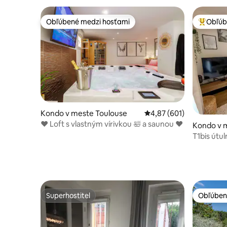
Obľúbené medzi hosťami
Obľúb
Obľúbené medzi hosťami
Najobľúb
Kondo v meste Toulouse
Priemerné ohodnotenie 
4,87 (601)
♥️ Loft s vlastným vírivkou 🛀 a saunou ♥️
Kondo v 
T1bis útul
parkovanie
Superhostiteľ
Obľúben
Superhostiteľ
Obľúben