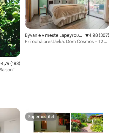
otení: 119
Bývanie v meste Lapeyrous
Priemerné ohodnotenie 
4,98 (307)
e-Fossat
Prírodná prestávka. Dom Cosmos – T2 +
parkovanie
riemerné ohodnotenie 4,79 z 5, počet hodnotení: 183
4,79 (183)
 Saison“
Superhostiteľ
Superhostiteľ