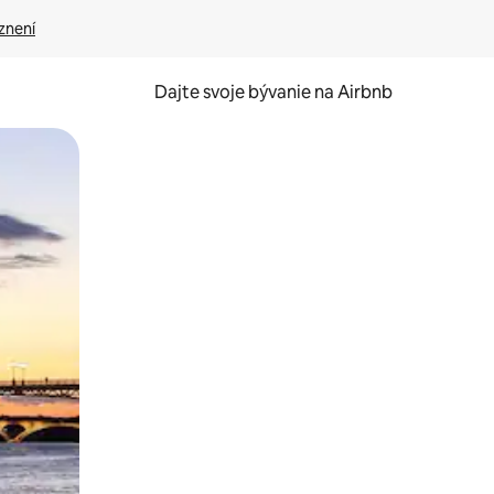
znení
Dajte svoje bývanie na Airbnb
kúmať pomocou dotykových gest či potiahnutia prstom.