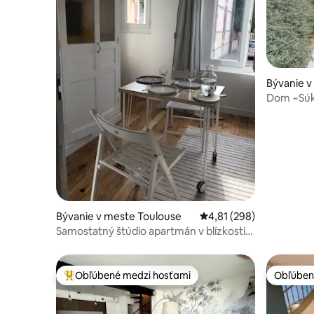
Bývanie v
use
Dom ~Súk
Stará Tou
Bývanie v meste Toulouse
Priemerné ohodnotenie 
4,81 (298)
Samostatný štúdio apartmán v blízkosti
centra mesta a vlakovej stanice
Obľúbené medzi hosťami
Obľúben
Najobľúbenejšie medzi hosťami
Obľúben