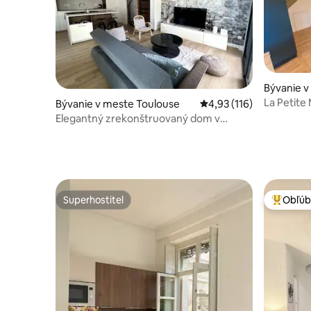
Bývanie v
La Petite
Bývanie v meste Toulouse
Priemerné ohodnotenie 
4,93 (116)
Elegantný zrekonštruovaný dom v
radovej zástavbe
Superhostiteľ
Obľúb
Superhostiteľ
Najobľúb