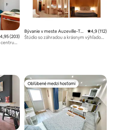
Bývanie v meste Auzeville-Tol
Priemerné ohodnoteni
4,9 (112)
riemerné ohodnotenie 4,95 z 5, počet hodnotení: 203
4,95 (203)
otení: 174
osane
Štúdio so záhradou a krásnym výhľadom,
, centrum
voliteľná klimatizácia
Obľúbené medzi hosťami
Obľúbené medzi hosťami