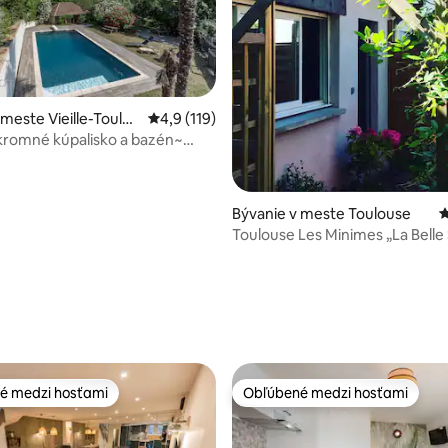
 meste Vieille-Toulo
Priemerné ohodnotenie 4,9 z 5, počet hodn
4,9 (119)
romné kúpalisko a bazén~
louse
Bývanie v meste Toulouse
P
Toulouse Les Minimes „La Belle
4,81 z 5, počet hodnotení: 298
é medzi hosťami
Obľúbené medzi hosťami
é medzi hosťami
Obľúbené medzi hosťami