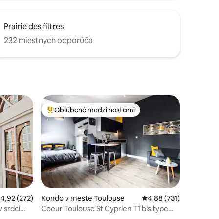
Prairie des filtres
232 miestnych odporúča
Obľúbené medzi hosťami
Najobľúbenejšie medzi hosťami
riemerné ohodnotenie 4,92 z 5, počet hodnotení: 272
4,92 (272)
Kondo v meste Toulouse
Priemerné ohodnotenie
4,88 (731)
otení: 101
 srdci
Coeur Toulouse St Cyprien T1 bis type
Loft / CLIM