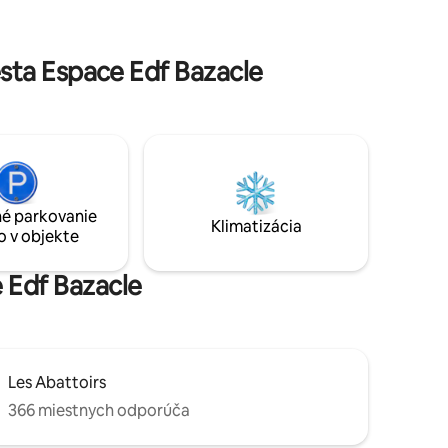
kvalitných služieb (Netflix,
návanie
vysokorýchlostný internet,…). Či už
ie si
prídete sami alebo ako pár, náš apartmán
sta Espace Edf Bazacle
vám ponúkne všetok pohodlie, ktoré
potrebujete na príjemný pobyt v
Toulouse.
é parkovanie
Klimatizácia
o v objekte
e Edf Bazacle
Les Abattoirs
366 miestnych odporúča