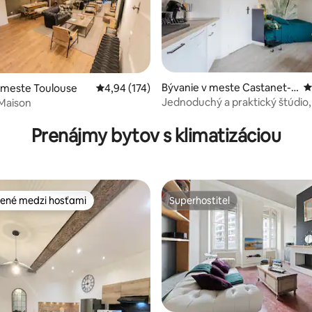
Bývanie v meste Castanet-T
P
 meste Toulouse
Priemerné ohodnotenie 4,94 z 5, počet hodn
4,94 (174)
olosan
Jednoduchý a praktický štúdio
 Maison
4,93 z 5, počet hodnotení: 116
mesta, obchody
Prenájmy bytov s klimatizáciou
ené medzi hosťami
Superhostiteľ
enejšie medzi hosťami
Superhostiteľ