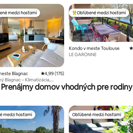
ené medzi hosťami
Obľúbené medzi hosťami
enejšie medzi hosťami
Najobľúbenejšie medzi hosťami
Kondo v meste Toulouse
P
LE GARONNE
4,87 z 5, počet hodnotení: 601
meste Blagnac
Priemerné ohodnotenie 4,99 z 5, počet hodn
4,99 (175)
ný Blagnac – Klimatizácia,
Prenájmy domov vhodných pre rodiny
, električka/letisko
é medzi hosťami
Obľúbené medzi hosťami
é medzi hosťami
Obľúbené medzi hosťami