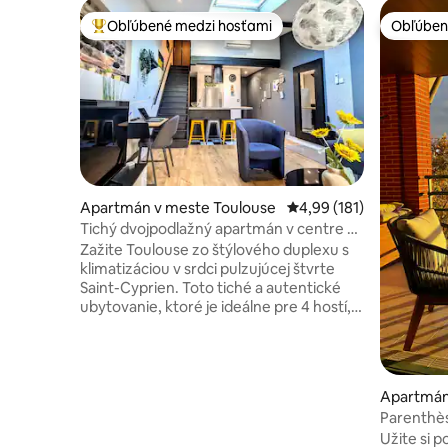
Obľúbené medzi hosťami
Obľúben
Najobľúbenejšie medzi hosťami
Obľúben
Apartmán v meste Toulouse
Priemerné ohodnotenie 
4,99 (181)
Tichý dvojpodlažný apartmán v centre s
klimatizáciou a bezplatným parkovaním
Zažite Toulouse zo štýlového duplexu s
klimatizáciou v srdci pulzujúcej štvrte
Saint-Cyprien. Toto tiché a autentické
ubytovanie, ktoré je ideálne pre 4 hostí,
spája historický šarm s moderným
komfortom. Ponúka plne vybavenú
kuchyňu, vysokorýchlostné Wi-Fi
pripojenie na internet a súkromné
Apartmán
parkovacie miesto, ktoré je v tejto oblasti
Parenthèse
zriedkavé a nachádza sa 8 minút chôdze
parkovan
Užite si p
od ubytovania. Vychutnajte si atmosféru