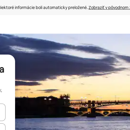
iektoré informácie boli automaticky preložené. 
Zobraziť v pôvodnom 
a
,
rechádzať pomocou klávesov so šípkami nahor a nadol alebo ich pres