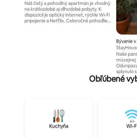
Náš čistý a pohodlný apartmán je vhodný
na krátkodobé aj dlhodobé pobyty. K
dispozícii je optický internet, rýchle Wi-Fi
pripojenie a Netflix. Celoročné pohodlie
je zabezpečené vykurovaním na zemný
plyn. Našim hosťom ponúkame
jednorazové sprchové gély, šampóny,
Bývanie 
hotelové papuče, ako aj čaj a kávu
StayHouse
Nescafé. Pri dlhších pobytoch je k
jedinečné
Naše pans
dispozícii práčovňa. Náš apartmán sa
múzejnej 
nachádza v štvrti Eskibağlar a je vzdialený
Odunpazar
len pár minút chôdze od nákupného
splynulo 
centra Espark, železničnej stanice a
Obľúbené vyb
ročnej his
centra mesta.
ubytovac
hosťom. Naši vážení hostia máte k
dispozícii c
vzdialen
Museum, 
Sculptur
múzeí. Záhradný priestor a panské sídlo
sú vhodné
Kuchyňa
Wi-F
aktivít. (
ponuka.)