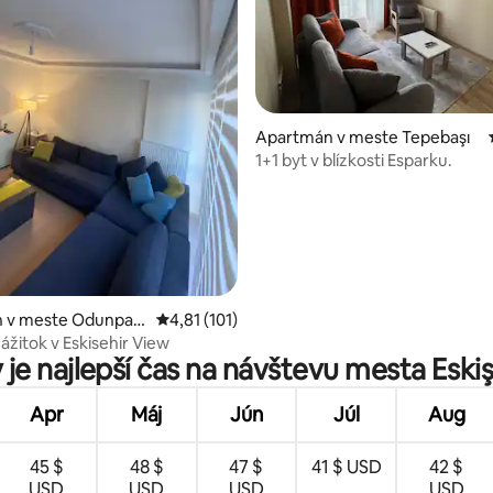
Apartmán v meste Tepebaşı
1+1 byt v blízkosti Esparku.
 4,67 z 5, počet hodnotení: 30
 v meste Odunpaz
Priemerné ohodnotenie 4,81 z 5, počet hodn
4,81 (101)
ážitok v Eskisehir View
 je najlepší čas na návštevu mesta Eskiş
Apr
Máj
Jún
Júl
Aug
45 $
48 $
47 $
41 $ USD
42 $
USD
USD
USD
USD