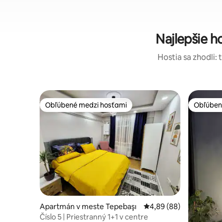
Najlepšie 
Hostia sa zhodli: 
Obľúbené medzi hosťami
Obľúben
Obľúbené medzi hosťami
Obľúben
Apartmán v meste Tepebaşı
Priemerné ohodnotenie
4,89 (88)
Číslo 5 | Priestranný 1+1 v centre