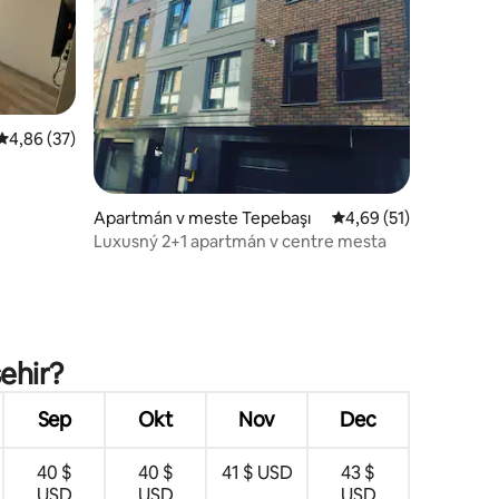
Priemerné ohodnotenie 4,86 z 5, počet hodnotení: 37
4,86 (37)
Apartmán v meste Tepebaşı
Priemerné ohodnoteni
4,69 (51)
Luxusný 2+1 apartmán v centre mesta
otení: 101
ehir?
Sep
Okt
Nov
Dec
40 $
40 $
41 $ USD
43 $
USD
USD
USD