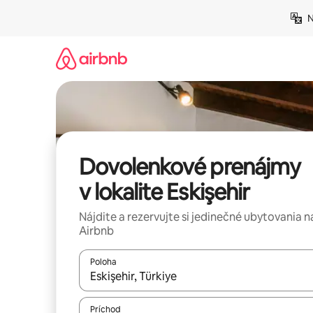
Preskočiť
N
na
obsah.
Dovolenkové prenájmy
v lokalite Eskişehir
Nájdite a rezervujte si jedinečné ubytovania n
Airbnb
Poloha
Keď budú výsledky k dispozícii, môžete si ich p
Príchod