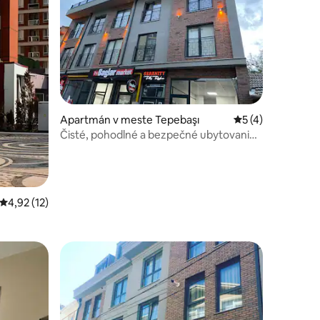
otení: 141
Apartmán v meste Tepebaşı
Priemerné ohodno
5 (4)
Čisté, pohodlné a bezpečné ubytovanie
v centre
Priemerné ohodnotenie 4,92 z 5, počet hodnotení: 12
4,92 (12)