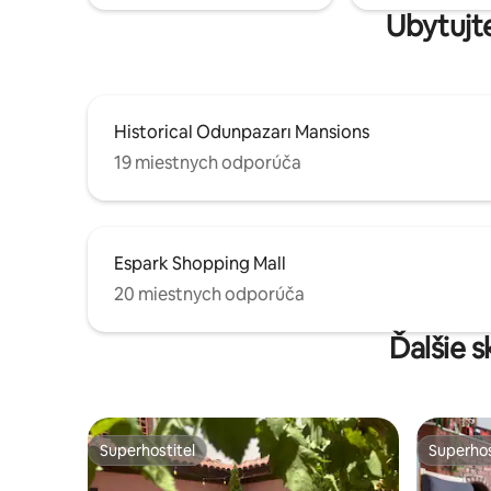
Ubytujte
Historical Odunpazarı Mansions
19 miestnych odporúča
Espark Shopping Mall
20 miestnych odporúča
Ďalšie s
Superhostiteľ
Superhos
Superhostiteľ
Superhos