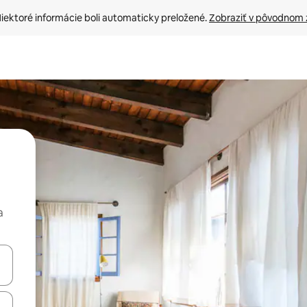
iektoré informácie boli automaticky preložené. 
Zobraziť v pôvodnom 
a
rechádzať pomocou klávesov so šípkami nahor a nadol alebo ich pres