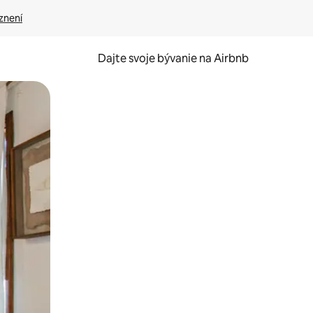
znení
Dajte svoje bývanie na Airbnb
kúmať pomocou dotykových gest či potiahnutia prstom.