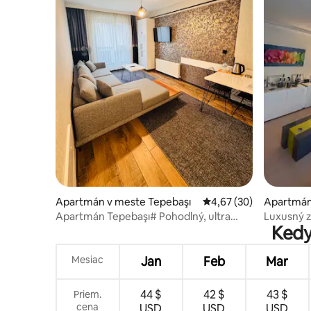
Apartmán v meste Tepebaşı
Priemerné ohodnotenie
4,67 (30)
Apartmán
arı
Apartmán Tepebaşı# Pohodlný, ultra
Luxusný z
Kedy
luxusný 65 m2 1+1 byt
Mesiac
Jan
Feb
Mar
44 $
42 $
43 $
Priem.
cena
USD
USD
USD