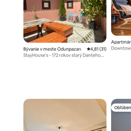
Apartmán
Downtown
Bývanie v meste Odunpazarı
Priemerné ohodnotenie
4,81 (31)
StayHouse's - 172 rokov starý Danteho
kaštieľ
Obľúben
Obľúben