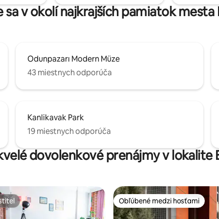
 sa v okolí najkrajších pamiatok mesta 
Odunpazarı Modern Müze
43 miestnych odporúča
Kanlikavak Park
19 miestnych odporúča
kvelé dovolenkové prenájmy v lokalite 
titeľ
Obľúbené medzi hosťami
titeľ
Obľúbené medzi hosťami