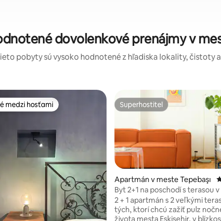
hodnotené dovolenkové prenájmy v mest
tieto pobyty sú vysoko hodnotené z hľadiska lokality, čistoty 
é medzi hosťami
Superhostiteľ
é medzi hosťami
Superhostiteľ
Apartmán v meste Tepebaşı
P
Byt 2+1 na poschodí s terasou v
mesta Eskişehir
2 + 1 apartmán s 2 veľkými tera
 4,89 z 5, počet hodnotení: 88
tých, ktorí chcú zažiť pulz noč
života mesta Eskişehir, v blízkost