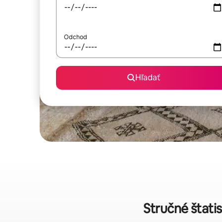
Odchod
Hľadať
Stručné štati