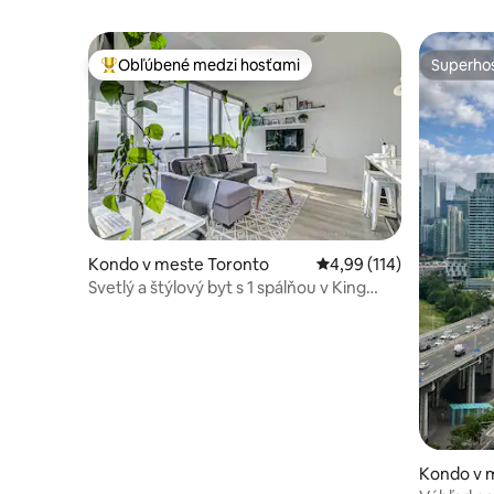
Obľúbené medzi hosťami
Superhos
Najobľúbenejšie medzi hosťami
Superhos
Kondo v meste Toronto
Priemerné ohodnotenie 
4,99 (114)
Svetlý a štýlový byt s 1 spálňou v King
West
Kondo v 