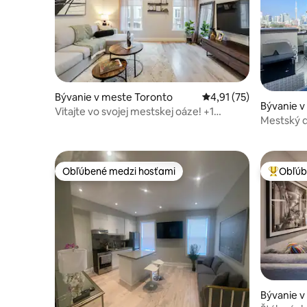
Bývanie v meste Toronto
Priemerné ohodnotenie
4,91 (75)
Bývanie v
Vitajte vo svojej mestskej oáze! +1
Mestský d
parkovacie miesto
terasou
Obľúbené medzi hosťami
Obľúb
Obľúbené medzi hosťami
Najobľúb
Bývanie v