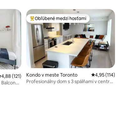
Obľúbené medzi hosťami
Najobľúbenejšie medzi hosťami
Kondo v meste Toronto
Priemerné ohodnotenie
4,95 (114)
riemerné ohodnotenie 4,88 z 5, počet hodnotení: 121
4,88 (121)
Profesionálny dom s 3 spálňami v centre
 Balcony -
Toronta
otení: 66