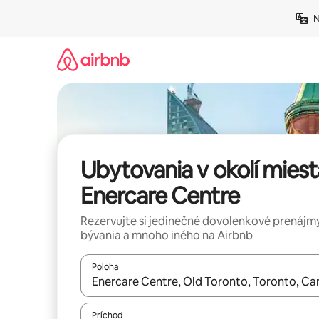
Preskočiť
N
na
obsah.
Ubytovania v okolí miest
Enercare Centre
Rezervujte si jedinečné dovolenkové prenájmy
bývania a mnoho iného na Airbnb
Poloha
Keď budú výsledky k dispozícii, môžete si ich p
Príchod