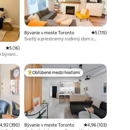
Bývanie v meste Toronto
Priemerné ohodnote
5 (115)
Svetlý a priestranný rodinný dom s
3 spálňami | Metro v pešej vzdialenosti
otení: 87
Priemerné ohodnotenie 5 z 5, počet hodnotení: 16
5 (16)
é bývanie
Obľúbené medzi hosťami
Najobľúbenejšie medzi hosťami
tení: 257
riemerné ohodnotenie 4,92 z 5, počet hodnotení: 390
4,92 (390)
Bývanie v meste Toronto
Priemerné ohodnotenie
4,96 (103)