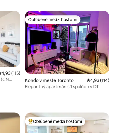
Obľúbené medzi hosťami
Obľúbené medzi hosťami
tení: 247
Priemerné ohodnotenie 4,93 z 5, počet hodnotení: 115
4,93 (115)
 (CN
Kondo v meste Toronto
Priemerné ohodnotenie
4,93 (114)
Elegantný apartmán s 1 spálňou v DT +
parkovanie a balkón
Obľúbené medzi hosťami
Najobľúbenejšie medzi hosťami