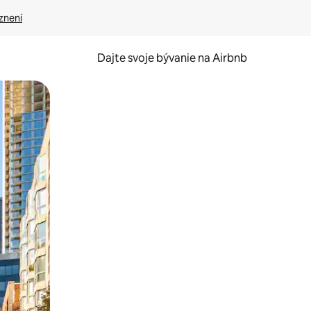
znení
Dajte svoje bývanie na Airbnb
kúmať pomocou dotykových gest či potiahnutia prstom.