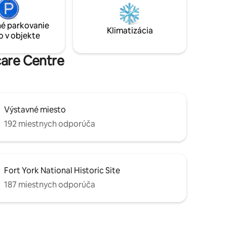
ytovanie.
centra mesta je to ideálne mestské
a pri
útočisko. Upozornenie: Bezplatné
vujte si
parkovanie nie je k dispozícii; v blízkom
é parkovanie
Klimatizácia
oronte
okolí sú k dispozícii možnosti plateného
o v objekte
parkovania.
care Centre
Výstavné miesto
192 miestnych odporúča
Fort York National Historic Site
187 miestnych odporúča