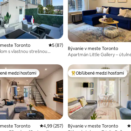
 4,91 z 5, počet hodnotení: 75
 meste Toronto
Priemerné ohodnotenie 5 z 5, počet hodn
5 (87)
Bývanie v meste Toronto
om s vlastnou strešnou
Apartmán Little Gallery – útuln
v centre
ené medzi hosťami
Obľúbené medzi hosťami
enejšie medzi hosťami
Najobľúbenejšie medzi hosťami
 meste Toronto
Priemerné ohodnotenie 4,99 z 5, počet hodno
4,99 (257)
Bývanie v meste Toronto
P