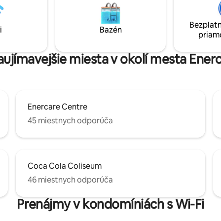
parkovanie a samoobslužné ub
a Queen Street West a
Zľavy pri pobyte na 7 a viac nocí 
 z najlepších reštaurácií a
nevratných rezerváciách. Rezer
Bezplatn
enie: Toto je
i
Bazén
svoj nezabudnuteľný pobyt v T
priam
né bývanie, takže očakávajte
ešte dnes!
príjemnú atmosféru, nie „hotel s
V apartmáne nechávam veci,
zaujímavejšie miesta v okolí mesta Ener
nemôžem uložiť.
Enercare Centre
45 miestnych odporúča
Coca Cola Coliseum
46 miestnych odporúča
Prenájmy v kondomíniách s Wi-Fi