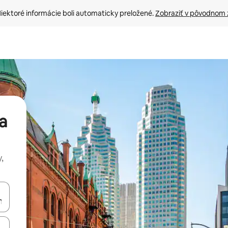
iektoré informácie boli automaticky preložené. 
Zobraziť v pôvodnom 
a
,
rechádzať pomocou klávesov so šípkami nahor a nadol alebo ich pres