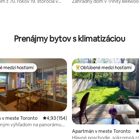
m z 70. rokov 19. storočia v
Záhradný dom v Trinity Bellwoo
Distillery District a Old Toronto
 4,8 z 5, počet hodnotení: 135
Prenájmy bytov s klimatizáciou
é medzi hosťami
Obľúbené medzi hosťami
é medzi hosťami
Najobľúbenejšie medzi hosťami
 v meste Toronto
Priemerné ohodnotenie 4,93 z 5, počet hodn
4,93 (154)
 4,89 z 5, počet hodnotení: 47
asným výhľadom na panorámu
r krokov od veže CN Tower
Apartmán v meste Toronto
P
Hlavné poschodie, súkromná z