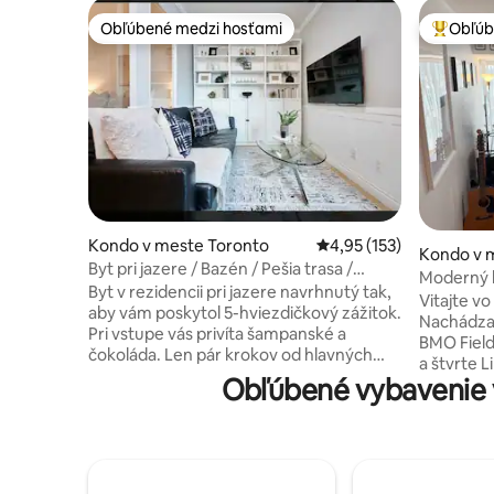
Obľúbené medzi hosťami
Obľúb
Obľúbené medzi hosťami
Najobľúb
Kondo v meste Toronto
Priemerné ohodnotenie 
4,95 (153)
Kondo v 
Byt pri jazere / Bazén / Pešia trasa /
Moderný b
Parkovanie / CNE
Byt v rezidencii pri jazere navrhnutý tak,
Amp & Ja
Vitajte 
aby vám poskytol 5-hviezdičkový zážitok.
Nachádza 
Pri vstupe vás privíta šampanské a
BMO Field
čokoláda. Len pár krokov od hlavných
a štvrte L
atrakcií. Pešo k veži CN Tower, aréne
Obľúbené vybavenie 
atrakciám
Scotia Bank Arena, štadiónu Rogers
Scotiaban
Centre, obchodnému centru Ontario
CN Tower,
Place, kinu Cinesphere Theatre, pódiu
verejnou doprav
Bud Stage, historickému Fort York,
nachádzat
letisku Billy Bishop Airport (YTZ), štadiónu
života v 