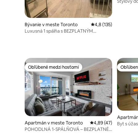
Štýlový do
blízkosti 
Bývanie v meste Toronto
Priemerné ohodnotenie
4,8 (135)
Luxusná 1 spálňa s BEZPLATNÝM
parkovaním a Wi-Fi.
Obľúbené medzi hosťami
Obľúben
Obľúbené medzi hosťami
Obľúben
Apartmán
Apartmán v meste Toronto
Priemerné ohodnotenie
4,89 (47)
Byt s úž
POHODLNÁ 1-SPÁLŇOVÁ – BEZPLATNÉ
mesta, pá
parkovanie – centrum – bazén –