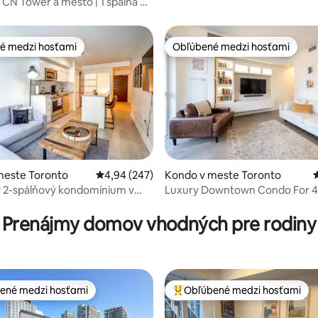
 CN Tower a mesto | 1 spálňa +
 parkovanie
é medzi hosťami
Obľúbené medzi hosťami
é medzi hosťami
Obľúbené medzi hosťami
4,87 z 5, počet hodnotení: 187
meste Toronto
Priemerné ohodnotenie 4,94 z 5, počet hodno
4,94 (247)
Kondo v meste Toronto
ý 2-spálňový kondomínium v
Luxury Downtown Condo For 4
onta
Tower Views)
Prenájmy domov vhodných pre rodiny
ené medzi hosťami
Obľúbené medzi hosťami
enejšie medzi hosťami
Najobľúbenejšie medzi hosťami