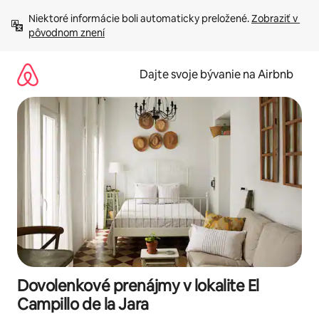
Preskočiť
Niektoré informácie boli automaticky preložené. 
Zobraziť v 
na
pôvodnom znení
obsah.
Dajte svoje bývanie na Airbnb
Dovolenkové prenájmy v lokalite El
Campillo de la Jara