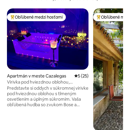
Obľúbené medzi hosťami
Obľúbené medz
Najobľúbenejšie medzi hosťami
Najobľúbenejšie 
Apartmán v meste Cazalegas
Priemerné ohodnotenie 5 z 
5 (25)
Vírivka pod hviezdnou oblohou,
romantický výlet
Predstavte si oddych v súkromnej vírivke
pod hviezdnou oblohou s tlmeným
osvetlením a úplným súkromím. Vaša
obľúbená hudba so zvukom Bose a
jedinečnou atmosférou. Hlavný
apartmán so zvukovou izoláciou má 65-
palcový televízor, vlastnú kúpeľňu a
maximálne pohodlie. Obývacia izba