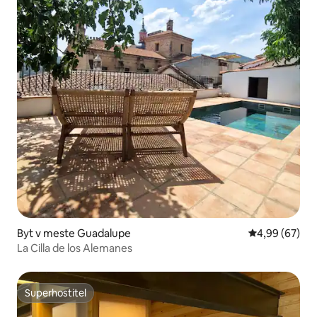
Byt v meste Guadalupe
Priemerné oho
4,99 (67)
La Cilla de los Alemanes
Superhostiteľ
Superhostiteľ