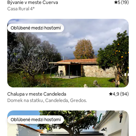
Bývanie v meste Cuerva
Priemerné 
5 (19)
Casa Rural 4*
Obľúbené medzi hosťami
Obľúbené medzi hosťami
Chalupa v meste Candeleda
Priemerné oh
4,9 (94)
Domek na statku, Candeleda, Gredos.
Obľúbené medzi hosťami
Obľúbené medzi hosťami