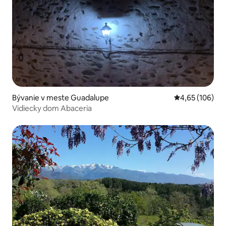
Bývanie v meste Guadalupe
Priemerné ohod
4,65 (106)
Vidiecky dom Abaceria