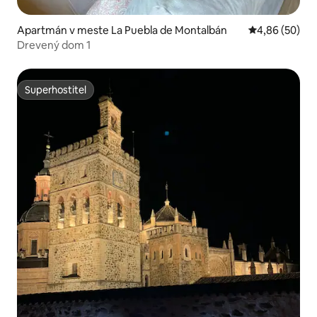
Apartmán v meste La Puebla de Montalbán
Priemerné oho
4,86 (50)
Drevený dom 1
Superhostiteľ
Superhostiteľ