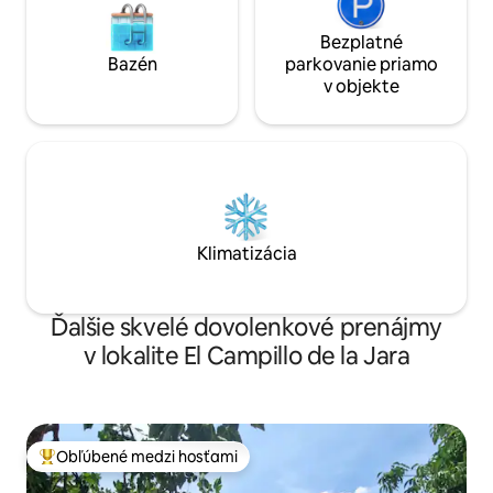
Bezplatné
Bazén
parkovanie priamo
v objekte
Klimatizácia
Ďalšie skvelé dovolenkové prenájmy
v lokalite El Campillo de la Jara
Obľúbené medzi hosťami
Najobľúbenejšie medzi hosťami