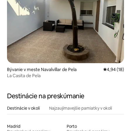
Bývanie v meste Navalvillar de Pela
Priemerné oho
4,94 (18)
La Casita de Pela
Destinácie na preskúmanie
Destinácie v okolí
Najzaujímavejšie pamiatky v okolí
Madrid
Porto