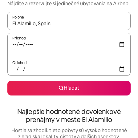
Nájdite a rezervujte si jedinečné ubytovania na Airbnb
Poloha
Keď budú výsledky k dispozícii, môžete si ich prechádzať pom
Príchod
Odchod
Hľadať
Najlepšie hodnotené dovolenkové
prenájmy v meste El Alamillo
Hostia sa zhodli: tieto pobyty sú vysoko hodnotené
z hľadiska lokality, čistoty a ďalších aspektov.