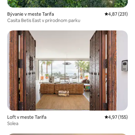
Bývanie v meste Tarifa
Priemerné ohod
4,87 (231)
Casita Betis East v prírodnom parku
Loft v meste Tarifa
Priemerné ohod
4,97 (155)
Solea