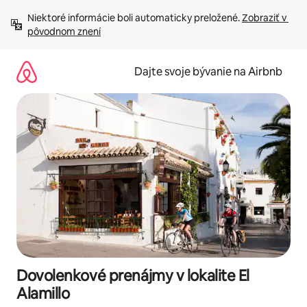
Preskočiť
Niektoré informácie boli automaticky preložené. 
Zobraziť v 
na
pôvodnom znení
obsah.
Dajte svoje bývanie na Airbnb
Dovolenkové prenájmy v lokalite El
Alamillo