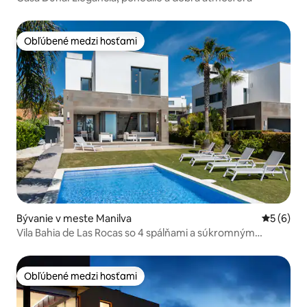
Obľúbené medzi hosťami
Obľúbené medzi hosťami
Bývanie v meste Manilva
Priemerné
5 (6)
Vila Bahia de Las Rocas so 4 spálňami a súkromným
bazénom
Obľúbené medzi hosťami
Obľúbené medzi hosťami