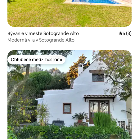
Bývanie v meste Sotogrande Alto
Priemerné
5 (3)
Moderná vila v Sotogrande Alto
Obľúbené medzi hosťami
Obľúbené medzi hosťami