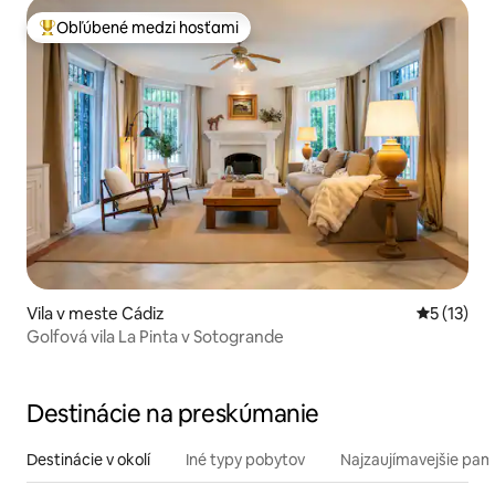
Obľúbené medzi hosťami
Najobľúbenejšie medzi hosťami
Vila v meste Cádiz
Priemerné
5 (13)
Golfová vila La Pinta v Sotogrande
Destinácie na preskúmanie
Destinácie v okolí
Iné typy pobytov
Najzaujímavejšie pami