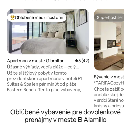
Obľúbené medzi hosťami
Superhostiteľ
Najobľúbenejšie medzi hosťami
Superhostiteľ
Apartmán v meste Gibraltar
Priemerné ohodnotenie 5 z 
5 (42)
Úžasné výhľady, vedľa pláže – celý
apartmán
Užite si štýlový pobyt v tomto
Bývanie v meste Ta
prezidentskom apartmáne v hoteli E1
*TARIFACozyHous
Suites & Spa len pár minút od pláže
Chcete zažiť pods
Eastern Beach. Tento plne vybavený,
andalúzskej dedin
špičkový moderný apartmán sa môže
v srdci Starého Me
pochváliť nádherným výhľadom na
krásny a priestra
Stredozemné more a Španielsko. Hostia
Obľúbené vybavenie pre dovolenkové
vybavený pre skup
majú za príplatok prístup do posilňovne,
pohodlie a súkromi
bazéna a kúpeľov, ktoré sú splatné
prenájmy v meste El Alamillo
vlastnými kúpeľňa
priamo na mieste. Letisko Gibraltár,
strechu s balijsko
centrum mesta a prístav sú vzdialené 15