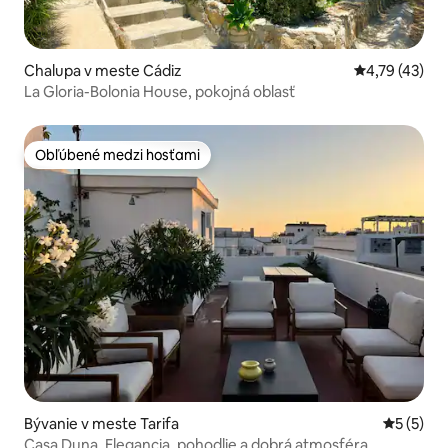
Chalupa v meste Cádiz
Priemerné oho
4,79 (43)
La Gloria-Bolonia House, pokojná oblasť
Obľúbené medzi hosťami
Obľúbené medzi hosťami
Bývanie v meste Tarifa
Priemerné
5 (5)
Casa Duna. Elegancia, pohodlie a dobrá atmosféra