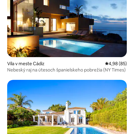
Vila v meste Cádiz
Priemerné oho
4,98 (85)
Nebeský raj na útesoch španielskeho pobrežia (NY Times)