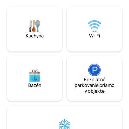
na zvonicu. Obklopené pešími zónami a
minút chôdze. Začnite svoj deň s
reštauráciami, 10 
úchvatnými východmi slnka z
miesto na oddych
priestranného balkóna.
objavovať Tarifu a c
srdci Andalúzie.
Kuchyňa
Wi-Fi
Bezplatné
Bazén
parkovanie priamo
v objekte