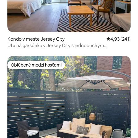
Kondo v meste Jersey City
Priemerné ohod
4,93 (241)
Útulná garsónka v Jersey City s jednoduchým
dochádzaním
Obľúbené medzi hosťami
Obľúbené medzi hosťami