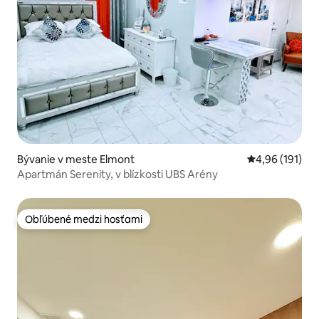
Bývanie v meste Elmont
Priemerné ohod
4,96 (191)
Apartmán Serenity, v blízkosti UBS Arény
Obľúbené medzi hosťami
Obľúbené medzi hosťami