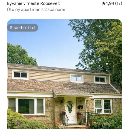
Bývanie v meste Roosevelt
Priemerné oho
4,94 (17)
Útulný apartmán s 2 spálňami
Superhostiteľ
Superhostiteľ