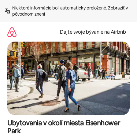
Preskočiť
Niektoré informácie boli automaticky preložené. 
Zobraziť v 
na
pôvodnom znení
obsah.
Dajte svoje bývanie na Airbnb
Ubytovania v okolí miesta Eisenhower
Park