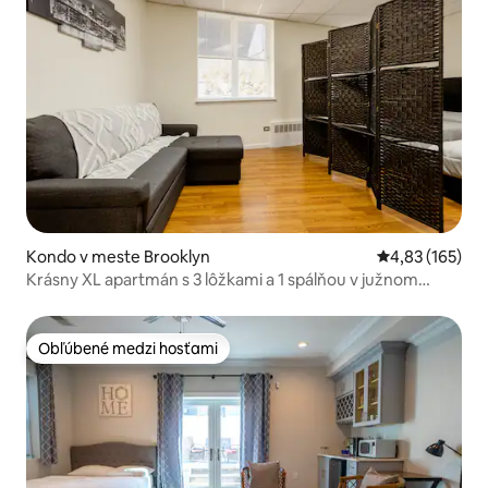
Kondo v meste Brooklyn
Priemerné ohod
4,83 (165)
Krásny XL apartmán s 3 lôžkami a 1 spálňou v južnom
Brooklyne!
Obľúbené medzi hosťami
Obľúbené medzi hosťami