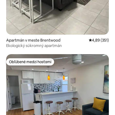
Apartmán v meste Brentwood
Priemerné ohod
4,89 (351)
Ekologický súkromný apartmán
Obľúbené medzi hosťami
Obľúbené medzi hosťami