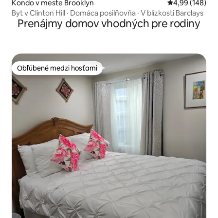
Kondo v meste Brooklyn
Priemerné ohod
4,99 (148)
Byt v Clinton Hill · Domáca posilňovňa · V blízkosti Barclays
Prenájmy domov vhodných pre rodiny
Obľúbené medzi hosťami
Obľúbené medzi hosťami