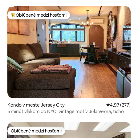
Obľúbené medzi hosťami
Najobľúbenejšie medzi hosťami
Kondo v meste Jersey City
Priemerné ohod
4,97 (277)
5 minút vlakom do NYC, vintage motív Júla Verna, ticho
Obľúbené medzi hosťami
Obľúbené medzi hosťami