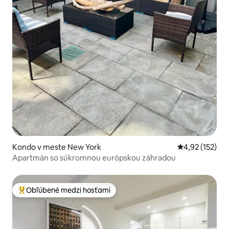
Kondo v meste New York
Priemerné ohod
4,92 (152)
Apartmán so súkromnou európskou záhradou
Obľúbené medzi hosťami
Najobľúbenejšie medzi hosťami