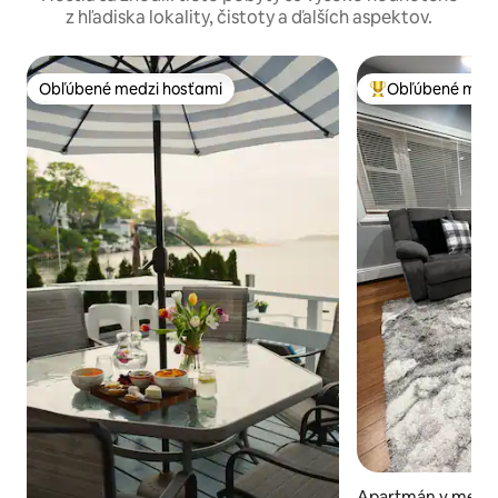
z hľadiska lokality, čistoty a ďalších aspektov.
Obľúbené medzi hosťami
Obľúbené medz
Obľúbené medzi hosťami
Najobľúbenejšie 
Apartmán v meste