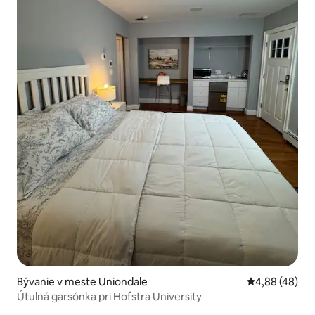
Bývanie v meste Uniondale
Priemerné oho
4,88 (48)
Útulná garsónka pri Hofstra University