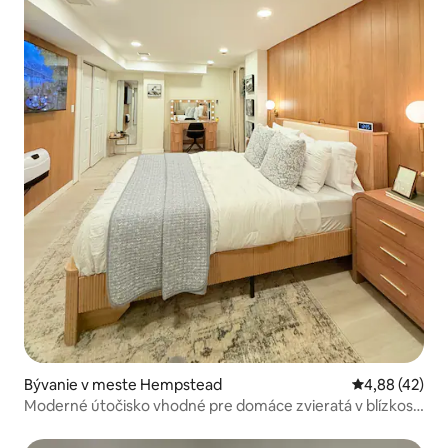
Bývanie v meste Hempstead
Priemerné oho
4,88 (42)
Moderné útočisko vhodné pre domáce zvieratá v blízkosti
Hofstry