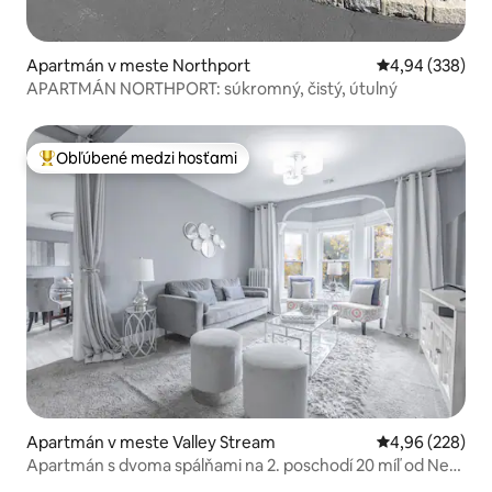
Apartmán v meste Northport
Priemerné ohod
4,94 (338)
APARTMÁN NORTHPORT: súkromný, čistý, útulný
Obľúbené medzi hosťami
Najobľúbenejšie medzi hosťami
Apartmán v meste Valley Stream
Priemerné ohod
4,96 (228)
Apartmán s dvoma spálňami na 2. poschodí 20 míľ od New
Yorku