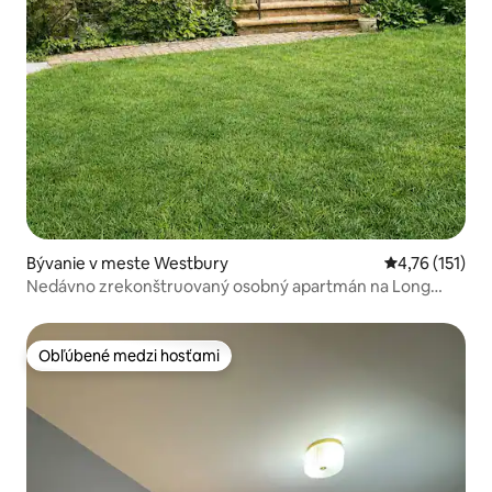
Bývanie v meste Westbury
Priemerné oho
4,76 (151)
Nedávno zrekonštruovaný osobný apartmán na Long
Islande
Obľúbené medzi hosťami
Obľúbené medzi hosťami