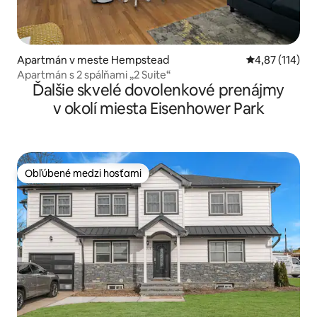
Apartmán v meste Hempstead
Priemerné oho
4,87 (114)
Apartmán s 2 spálňami „2 Suite“
Ďalšie skvelé dovolenkové prenájmy
v okolí miesta Eisenhower Park
Obľúbené medzi hosťami
Obľúbené medzi hosťami