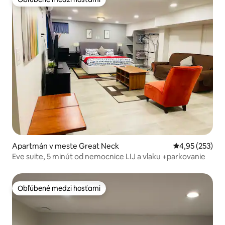
Obľúbené medzi hosťami
Apartmán v meste Great Neck
Priemerné ohod
4,95 (253)
Eve suite, 5 minút od nemocnice LIJ a vlaku +parkovanie
Obľúbené medzi hosťami
Obľúbené medzi hosťami