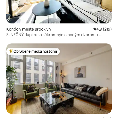
Kondo v meste Brooklyn
Priemerné oho
4,9 (219)
SLNEČNÝ duplex so súkromným zadným dvorom +
kanceláriou
Obľúbené medzi hosťami
Najobľúbenejšie medzi hosťami