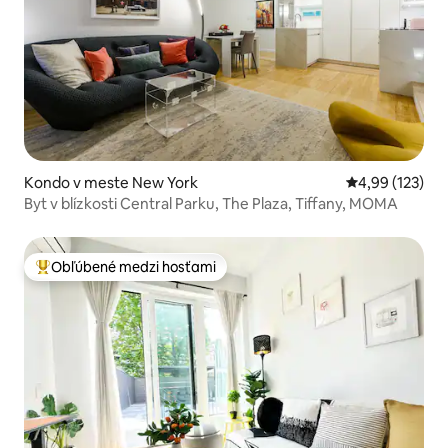
Kondo v meste New York
Priemerné ohod
4,99 (123)
Byt v blízkosti Central Parku, The Plaza, Tiffany, MOMA
Obľúbené medzi hosťami
Najobľúbenejšie medzi hosťami