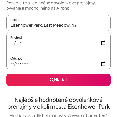
Rezervujte si jedinečné dovolenkové prenájmy,
bývania a mnoho iného na Airbnb
Poloha
Keď budú výsledky k dispozícii, môžete si ich prechádzať pom
Príchod
Odchod
Hľadať
Najlepšie hodnotené dovolenkové
prenájmy v okolí mesta Eisenhower Park
Hostia sa zhodli: tieto pobyty sú vysoko hodnotené