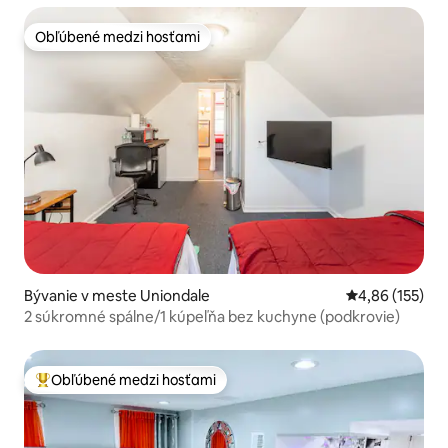
Obľúbené medzi hosťami
Obľúbené medzi hosťami
Bývanie v meste Uniondale
Priemerné ohod
4,86 (155)
2 súkromné spálne/1 kúpeľňa bez kuchyne (podkrovie)
Obľúbené medzi hosťami
Najobľúbenejšie medzi hosťami