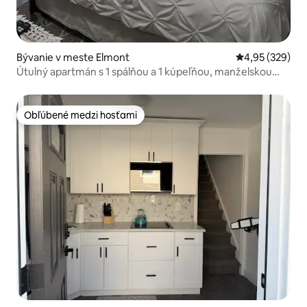
Bývanie v meste Elmont
Priemerné ohod
4,95 (329)
Útulný apartmán s 1 spálňou a 1 kúpeľňou, manželskou
posteľou Queen v Elmonte neďaleko UBS Arény
Obľúbené medzi hosťami
Obľúbené medzi hosťami