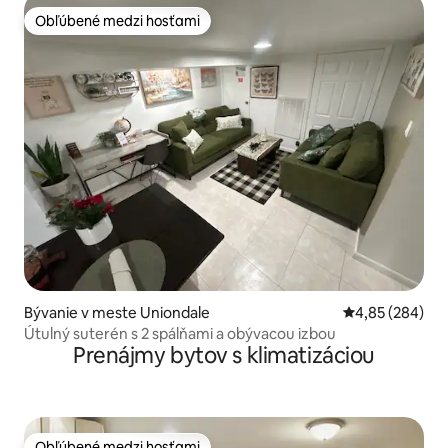
Obľúbené medzi hosťami
Obľúbené medzi hosťami
Bývanie v meste Uniondale
Priemerné ohod
4,85 (284)
Útulný suterén s 2 spálňami a obývacou izbou
Prenájmy bytov s klimatizáciou
Obľúbené medzi hosťami