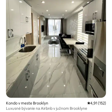
Kondo v meste Brooklyn
Priemerné oho
4,91 (152)
Luxusné bývanie na Airbnb v južnom Brooklyne