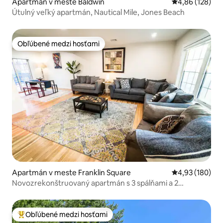
Apartmán v meste Baldwin
Priemerné ohod
4,86 (128)
Útulný veľký apartmán, Nautical Mile, Jones Beach
Obľúbené medzi hosťami
Obľúbené medzi hosťami
Apartmán v meste Franklin Square
Priemerné ohod
4,93 (180)
Novozrekonštruovaný apartmán s 3 spálňami a 2
kúpeľňami 15 minút od JFK
Obľúbené medzi hosťami
Najobľúbenejšie medzi hosťami