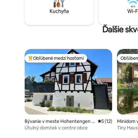
ležadlami • Dve kúpeľne so sprchami •
apartmáne 
Bezplatné parkovanie • Projektor a
Kuchyňa
Wi-F
plátno • Súkromná práčka a sušička •
Vysokorýchlostné Wi-Fi
Ďalšie sk
Obľúbené medzi hosťami
Obľúben
Najobľúbenejšie medzi hosťami
Obľúben
Bývanie v meste Hohentengen a
Priemerné ohodnote
5 (12)
Minidom 
m Hochrhein
h
Útulný domček v centre obce
Tiny Haus