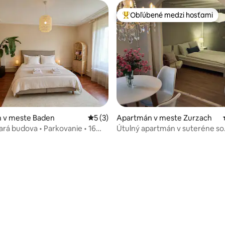
Obľúbené medzi hosťami
Najobľúbenejšie medzi hosťami
 v meste Baden
Priemerné ohodnotenie 5 z 5, počet ho
5 (3)
Apartmán v meste Zurzach
tará budova • Parkovanie • 16
Útulný apartmán v suteréne so
Zürichu
záhradným domčekom
nie 5 z 5, počet hodnotení: 43