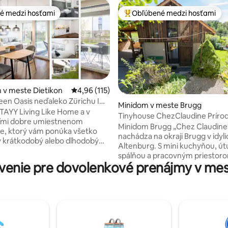
é medzi hosťami
Obľúbené medzi hosťami
é medzi hosťami
Najobľúbenejšie medzi hosťami
 v meste Dietikon
Priemerné ohodnotenie 4,96 z 5, počet hodn
4,96 (115)
en Oasis neďaleko Zürichu I
nie 5 z 5, počet hodnotení: 13
Minidom v meste Brugg
 parkovanie I TV
 STAYY Living Like Home a v
Tinyhouse ChezClaudine Prírod
ľmi dobre umiestnenom
Záhrada, Aare
Minidom Brugg „Chez Claudine
e, ktorý vám ponúka všetko
nachádza na okraji Brugg v idylic
ý krátkodobý alebo dlhodobý
Altenburg. S mini kuchyňou, út
kom Zürichu: - bezplatné
spálňou a pracovným priestor
e pre 2 autá - plne vybavená
enie pre dovolenkové prenájmy v me
galérii s výhľadom, posedením v
 pohodlná manželská posteľ
romantickej záhrade, bezplat
ulné záhradné posedenie - Štvrť
parkovaním a Wi-Fi. Oáza na oddych
 rodiny - rýchle WI-FI - 55-
alebo prácu, dobrá základňa na
teligentná TV - platená práčka a
objavovanie, prehliadky pamiat
rozkladacia pohovka pre 3. a 4.
cyklistiku. Brugg má ideálnu polohu
ejná doprava na prahu ☆ „Od
medzi Bazilej, Bern a Zürich. Za 3 minúty
roku sme sa vo vašom