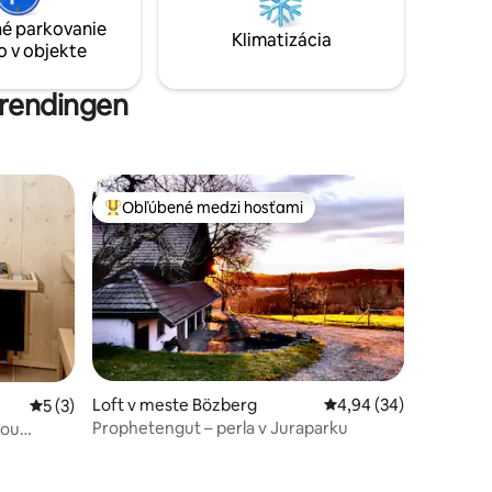
o 20 minút
pešo za 5 minút.
é parkovanie
elezničnej
Klimatizácia
o v objekte
é.
hrendingen
Obľúbené medzi hosťami
Najobľúbenejšie medzi hosťami
Loft v meste Bözberg
Priemerné ohodnotenie
4,94 (34)
Priemerné ohodnotenie 5 z 5, počet hodnotení: 3
5 (3)
Prophetengut – perla v Juraparku
nou
tení: 160