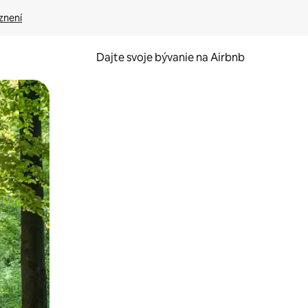
znení
Dajte svoje bývanie na Airbnb
kúmať pomocou dotykových gest či potiahnutia prstom.