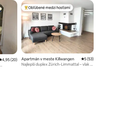
Obľúbené medzi hosťami
Najobľúbenejšie medzi hosťami
Apartmán v meste Killwangen
Priemerné ohodnot
5 (53)
dnotení: 3
Priemerné ohodnotenie 4,95 z 5, počet hodnotení: 20
4,95 (20)
Najlepší duplex Zürich-Limmattal – vlak a
bezplatné parkovanie