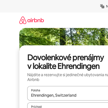
Preskočiť
N
na
obsah.
Dovolenkové prenájmy
v lokalite Ehrendingen
Nájdite a rezervujte si jedinečné ubytovania n
Airbnb
Poloha
Keď budú výsledky k dispozícii, môžete si ich p
Príchod