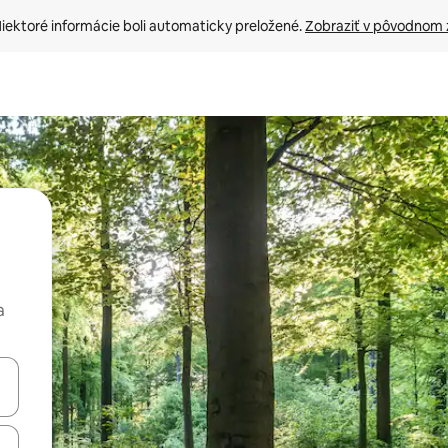
iektoré informácie boli automaticky preložené. 
Zobraziť v pôvodnom 
a
rechádzať pomocou klávesov so šípkami nahor a nadol alebo ich pres