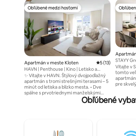
Obľúbené medzi hosťami
Obľúben
Obľúbené medzi hosťami
Obľúben
Apartmán
STAYY Gre
Apartmán v meste Kloten
Priemerné ohodnote
5 (13)
bezplatné
Vitajte v
HAVN | Penthouse | Kino | Letisko a
tomto ve
mesto | Park
✨ Vitajte v HAVN. Štýlový dvojpodlažný
apartmán
apartmán s tromi strešnými terasami – 5
pre skvel
minút od letiska a blízko mesta. • Dve
pobyt v mests
spálne s prvotriednymi manželskými
parkovani
Obľúbené vybav
posteľami King a pracovnými priestormi •
kuchyňa -
Svetlá obývacia izba s dvoma
King - Út
rozkladacími pohovkami a 75-palcovou
vhodná pre
smart TV (Netflix a Disney+) • Moderná,
palcováin
plne vybavená kuchyňa s kávovarom
sušička - 
Nespresso • Tri strešné terasy s
hosťa - Ver
jedálenským kútom, salónikom a
prvého k