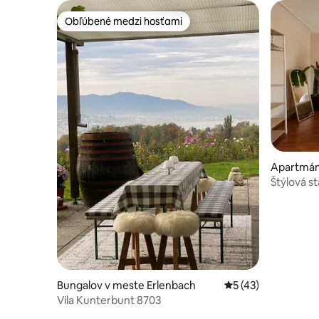
Obľúbené medzi hosťami
Obľúbené medzi hosťami
Apartmán
Štýlová s
minút do 
Bungalov v meste Erlenbach
Priemerné ohodnote
5 (43)
Vila Kunterbunt 8703