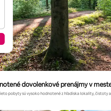
dnotené dovolenkové prenájmy v mest
tieto pobyty sú vysoko hodnotené z hľadiska lokality, čistoty 