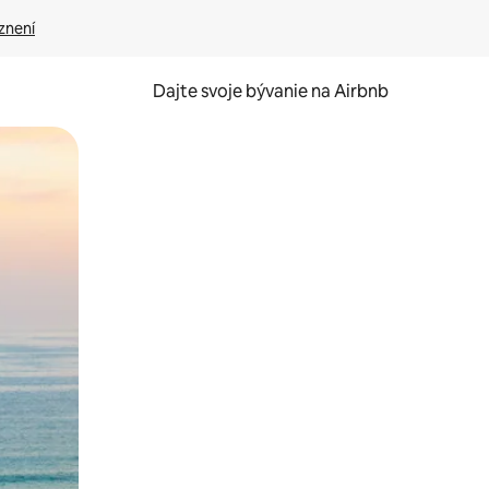
znení
Dajte svoje bývanie na Airbnb
kúmať pomocou dotykových gest či potiahnutia prstom.