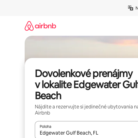
Preskočiť
N
na
obsah.
Dovolenkové prenájmy
v lokalite Edgewater Gul
Beach
Nájdite a rezervujte si jedinečné ubytovania n
Airbnb
Poloha
Keď budú výsledky k dispozícii, môžete si ich p