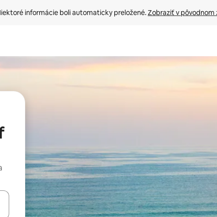
iektoré informácie boli automaticky preložené. 
Zobraziť v pôvodnom 
f
a
rechádzať pomocou klávesov so šípkami nahor a nadol alebo ich pres