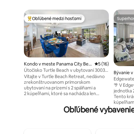
Obľúbené medzi hosťami
Superhos
Najobľúbenejšie medzi hosťami
Superhos
Kondo v meste Panama City Bea
Priemerné ohodnote
5 (16)
ch
Útočisko Turtle Beach v ubytovaní 3003 v
Bývanie v
Edgewatere
Vitajte v Turtle Beach Retreat, nedávno
ch
Edgewater
zrekonštruovanom prímorskom
osôb, golf
🌴 V Edge
ubytovaní na prízemí s 2 spálňami a
jednotka 2
2 kúpeľňami, ktoré sa nachádza len
Tento krá
kúsok od pláže pešo alebo električkou!!!!!
kúpeľňami
Nájdete ho ukrytý v zabezpečenom,
Obľúbené vybavenie
pre 8 osô
oplotenom rezidenčnom komplexe,
je úžasný
ktorý ponúka dokonalú rovnováhu medzi
Vychutnaj
súkromím, pohodlím a životom v
manželské
rezortnom štýle. Tento priestranný byt je
pohovku s
určený pre rodiny a skupiny a pohodlne