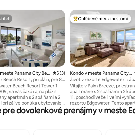
titeľ
Obľúbené medzi hosťami
titeľ
Najobľúbenejšie medzi hosťami
nie 5 z 5, počet hodnotení: 16
 meste Panama City Bea
Priemerné ohodnotenie 5 z 5, počet ho
5 (3)
Kondo v meste Panama City
Beach
 Beach Resort, pri pláži, pre 8
Život v rezorte Edgewater: záp
vyhrievané bazény, kúpele
water Beach Resort Tower 1,
Vitajte v Palm Breeze, priestr
09, na vás čaká raj na pláži!
apartmáne s 2 spálňami a 2 kúp
sny apartmán s 2 spálňami a 2
11. poschodí veže 1 veľmi vyhľ
 pri zálive ponúka ubytovanie
rezortu Edgewater. Tento apar
 pre dovolenkové prenájmy v meste E
b a z jeho súkromného balkóna
ohromujúcim výhľadom na hla
 výhľad na pláž a bazén 🌊☀️.
v lagúne a úchvatnými panora
te si manželskú posteľ, 2
výhľadmi na pláž ponúka dokon
 postele a rozkladaciu
na pobreží. Oddýchnite si v poh
 manželskou posteľou 🛏️.
krásne zariadeného obytného p