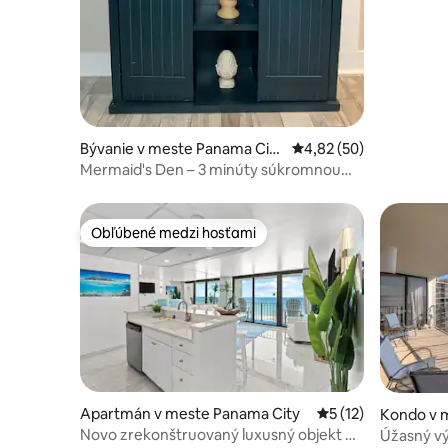
Bývanie v meste Panama City
Priemerné ohodnotenie
4,82 (50)
Beach
Mermaid's Den – 3 minúty súkromnou
cestičkou na pláž
Obľúbené medzi hosťami
Obľúbené medzi hosťami
Apartmán v meste Panama City
Priemerné ohodnote
5 (12)
Kondo v 
each
Novo zrekonštruovaný luxusný objekt pri
Úžasný vý