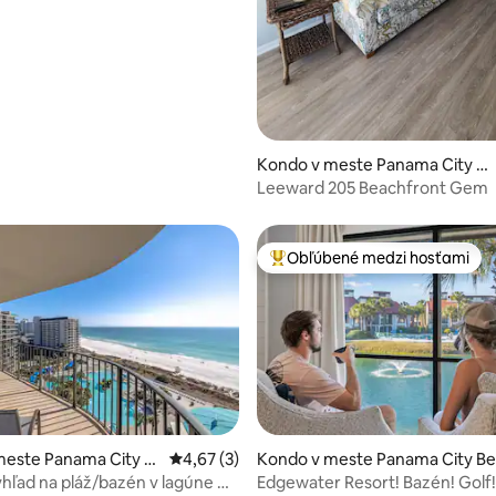
 4,82 z 5, počet hodnotení: 50
Kondo v meste Panama City B
each
Leeward 205 Beachfront Gem
Obľúbené medzi hosťami
Najobľúbenejšie medzi hosťami
nie 5 z 5, počet hodnotení: 12
meste Panama City B
Priemerné ohodnotenie 4,67 z 5, počet ho
4,67 (3)
Kondo v meste Panama City B
ch
hľad na pláž/bazén v lagúne @
Edgewater Resort! Bazén! Golf!