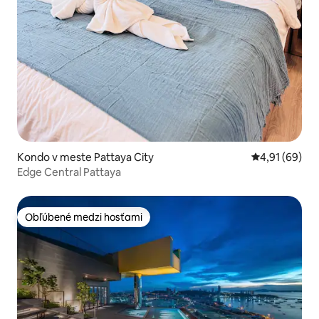
Kondo v meste Pattaya City
Priemerné oho
4,91 (69)
Edge Central Pattaya
Obľúbené medzi hosťami
Obľúbené medzi hosťami