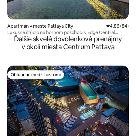
Apartmán v meste Pattaya City
Priemerné oho
4,86 (84)
Luxusné štúdio na hornom poschodí v Edge Central
Ďalšie skvelé dovolenkové prenájmy
Pattaya
v okolí miesta Centrum Pattaya
Obľúbené medzi hosťami
Obľúbené medzi hosťami