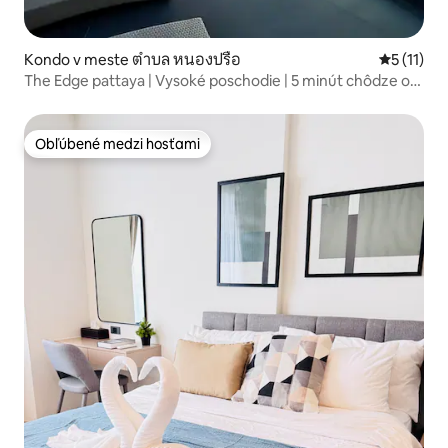
Kondo v meste ตำบล หนองปรือ
Priemerné
5 (11)
The Edge pattaya | Vysoké poschodie | 5 minút chôdze od
pláže | Bazén na streche, posilňovňa
Obľúbené medzi hosťami
Obľúbené medzi hosťami