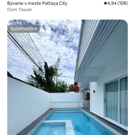
Bývanie v meste Pattaya City
Priemerné ohod
4,94 (108)
Dom Tawan
Superhostiteľ
Superhostiteľ