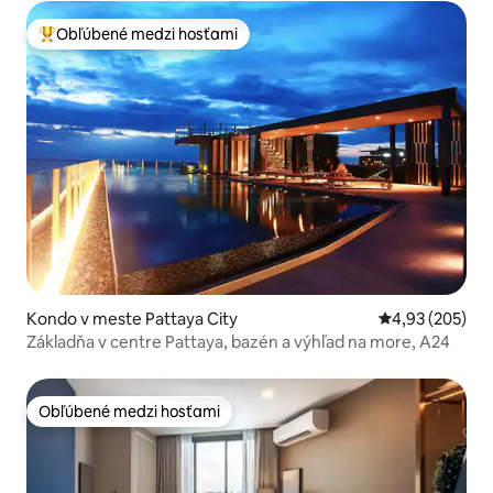
Obľúbené medzi hosťami
Najobľúbenejšie medzi hosťami
Kondo v meste Pattaya City
Priemerné ohod
4,93 (205)
Základňa v centre Pattaya, bazén a výhľad na more, A24
Obľúbené medzi hosťami
Obľúbené medzi hosťami