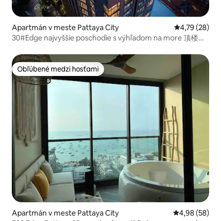
Apartmán v meste Pattaya City
Priemerné oho
4,79 (28)
30#Edge najvyššie poschodie s výhľadom na more 顶楼浴
缸房
Obľúbené medzi hosťami
Obľúbené medzi hosťami
Apartmán v meste Pattaya City
Priemerné oho
4,98 (58)