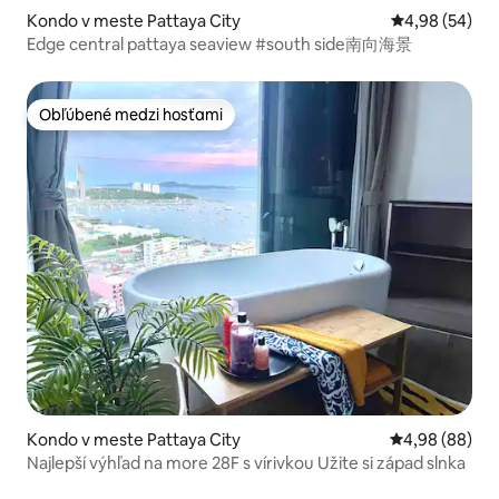
Kondo v meste Pattaya City
Priemerné oho
4,98 (54)
Edge central pattaya seaview #south side南向海景
Obľúbené medzi hosťami
Obľúbené medzi hosťami
Kondo v meste Pattaya City
Priemerné oho
4,98 (88)
Najlepší výhľad na more 28F s vírivkou Užite si západ slnka