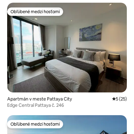
Obľúbené medzi hosťami
Obľúbené medzi hosťami
Apartmán v meste Pattaya City
Priemerné 
5 (25)
Edge Central Pattaya č. 246
Obľúbené medzi hosťami
Obľúbené medzi hosťami