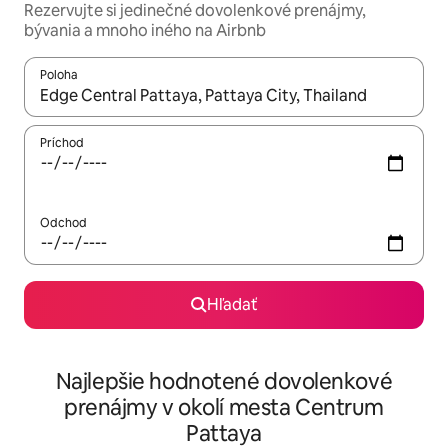
Rezervujte si jedinečné dovolenkové prenájmy,
bývania a mnoho iného na Airbnb
Poloha
Keď budú výsledky k dispozícii, môžete si ich prechádzať pom
Príchod
Odchod
Hľadať
Najlepšie hodnotené dovolenkové
prenájmy v okolí mesta Centrum
Pattaya