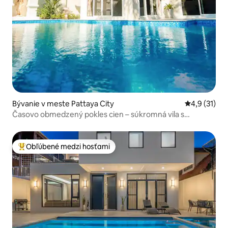
Bývanie v meste Pattaya City
Priemerné o
4,9 (31)
Časovo obmedzený pokles cien – súkromná vila s
bazénom v Pattayi
Obľúbené medzi hosťami
Najobľúbenejšie medzi hosťami