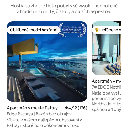
Hostia sa zhodli: tieto pobyty sú vysoko hodnotené
z hľadiska lokality, čistoty a ďalších aspektov.
Obľúbené medzi hosťami
Obľúbené medz
Obľúbené medzi hosťami
Najobľúbenejšie 
Apartmán v meste
7# EDGE Netflix D
Dlhodobý pobyt M
Naša izba vystupuj
ponorí sa do výhľ
Northside Hilton, ú
Apartmán v meste Pattaya
Priemerné ohodnotenie 4,92 z 5
4,92 (126)
spálňou a 1 obýva
City
Edge Pattaya | Bazén bez okrajov |
pochváliť veľkorys
Internetový apartmán | Útulný |
Vitajte v našom najlepšom ubytovaní v
ktorá je vzácna dis
Odporúčané na Xiaohongshu | Čínsky
Pattayi, ktoré bolo dokončené v roku
štandardná izba. Z