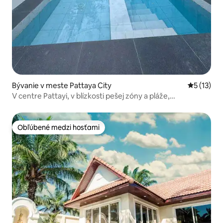
Bývanie v meste Pattaya City
Priemerné
5 (13)
V centre Pattayi, v blízkosti pešej zóny a pláže,
samostatná nová vila S6 so 4 spálňami a 5 kúpeľňami
(všetky 4 spálne majú vlastnú toaletu a kúpeľňu)
Obľúbené medzi hosťami
Obľúbené medzi hosťami