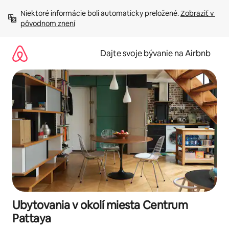
Preskočiť
Niektoré informácie boli automaticky preložené. 
Zobraziť v 
na
pôvodnom znení
obsah.
Dajte svoje bývanie na Airbnb
Ubytovania v okolí miesta Centrum
Pattaya