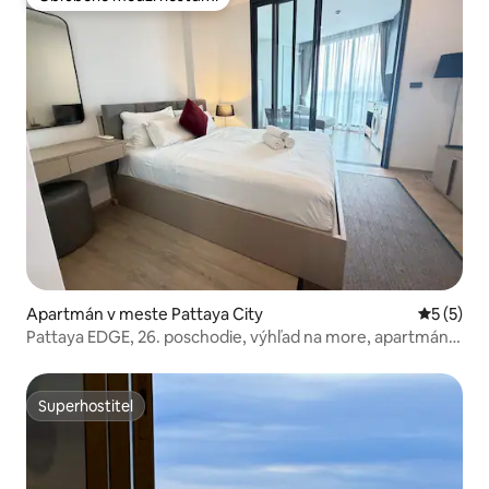
Obľúbené medzi hosťami
Apartmán v meste Pattaya City
Priemerné
5 (5)
Pattaya EDGE, 26. poschodie, výhľad na more, apartmán s
1 spálňou
Superhostiteľ
Superhostiteľ