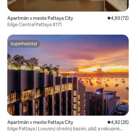
Apartmán v meste Pattaya City
Priemerné oho
4,93 (72)
Edge Central Pattaya #171
Superhostiteľ
Superhostiteľ
Apartmán v meste Pattaya City
Priemerné oho
4,92 (25)
Edge Pattaya | Luxusný strešný bazén, pláž a nákupné
centrum