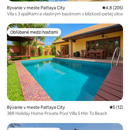
Bývanie v meste Pattaya City
Priemerné oho
4,8 (205)
Vila s 3 spálňami a vlastným bazénom v blízkosti pešej ulice
Obľúbené medzi hosťami
Obľúbené medzi hosťami
Bývanie v meste Pattaya City
Priemerné
5 (12)
3BR Holiday Home Private Pool Villa 5 Min To Beach