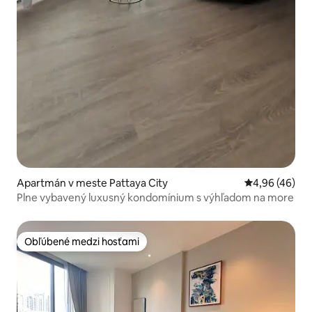
Apartmán v meste Pattaya City
Priemerné oho
4,96 (46)
Plne vybavený luxusný kondomínium s výhľadom na more
Obľúbené medzi hosťami
Obľúbené medzi hosťami