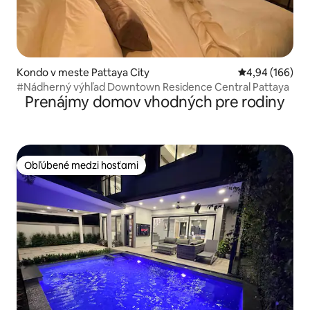
Kondo v meste Pattaya City
Priemerné ohod
4,94 (166)
#Nádherný výhľad Downtown Residence Central Pattaya
Prenájmy domov vhodných pre rodiny
Obľúbené medzi hosťami
Obľúbené medzi hosťami