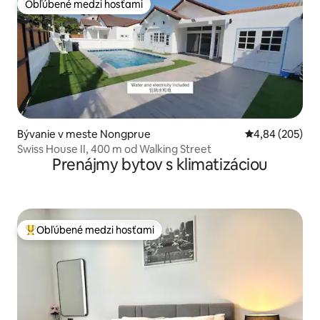
Obľúbené medzi hosťami
Obľúbené medzi hosťami
Bývanie v meste Nongprue
Priemerné ohod
4,84 (205)
Swiss House II, 400 m od Walking Street
Prenájmy bytov s klimatizáciou
Obľúbené medzi hosťami
Najobľúbenejšie medzi hosťami