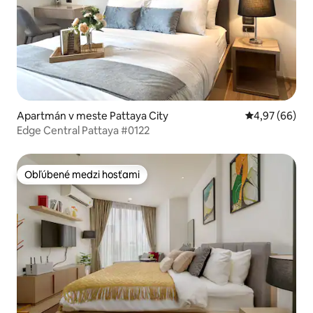
Apartmán v meste Pattaya City
Priemerné oho
4,97 (66)
Edge Central Pattaya #0122
Obľúbené medzi hosťami
Obľúbené medzi hosťami