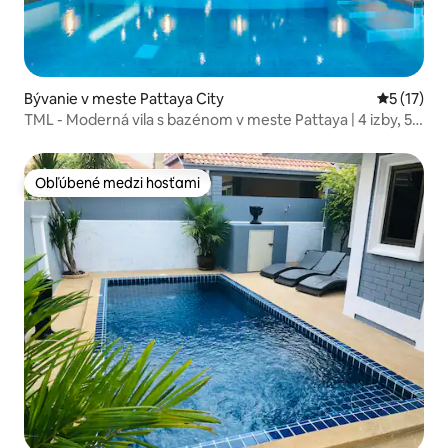
Bývanie v meste Pattaya City
Priemerné
5 (17)
TML - Moderná vila s bazénom v meste Pattaya | 4 izby, 5
kúpeľní | Profesionálny KTV súkromný salónik, kuchyňa s
otvoreným ohňom, stolný mahjong | Pohodlné bývanie
Obľúbené medzi hosťami
Obľúbené medzi hosťami