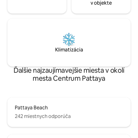
v objekte
biliardový🎱 stôl a pohodlná práčovňa
🧺.Či už chcete relaxovať a oddychovať,
alebo sa venovať zdravému životnému
štýlu, máme všetko, čo
potrebujete.Užite si luxus a pohodlie
tohto bývania a doplňte svoj výlet do
Pattaye!🌈
Klimatizácia
Ďalšie najzaujímavejšie miesta v okolí
mesta Centrum Pattaya
Pattaya Beach
242 miestnych odporúča