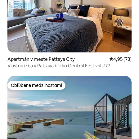
Apartmán v meste Pattaya City
Priemerné oho
4,95 (73)
Vlastná izba v Pattaya blízko Central Festival #77
Obľúbené medzi hosťami
Obľúbené medzi hosťami