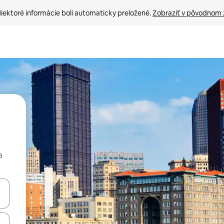
iektoré informácie boli automaticky preložené. 
Zobraziť v pôvodnom 
a
rechádzať pomocou klávesov so šípkami nahor a nadol alebo ich pres