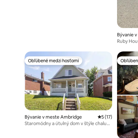
Bývanie v
Ruby Hou
Obľúbené medzi hosťami
Obľúben
Obľúbené medzi hosťami
Obľúben
Bývanie v meste Ambridge
Priemerné ohodnote
5 (17)
Staromódny a útulný dom v štýle chalupy
v Harmony Twp.