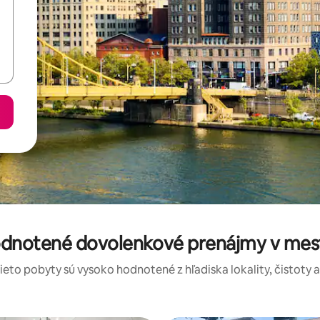
hodnotené dovolenkové prenájmy v me
tieto pobyty sú vysoko hodnotené z hľadiska lokality, čistoty 