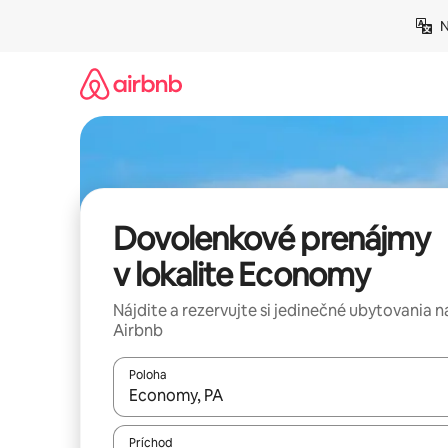
Preskočiť
N
na
obsah.
Dovolenkové prenájmy
v lokalite Economy
Nájdite a rezervujte si jedinečné ubytovania n
Airbnb
Poloha
Keď budú výsledky k dispozícii, môžete si ich p
Príchod