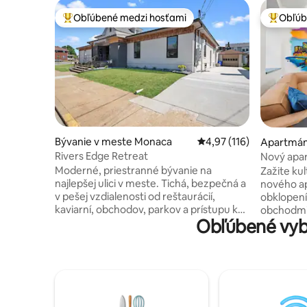
Obľúbené medzi hosťami
Obľúb
Najobľúbenejšie medzi hosťami
Najobľúb
Bývanie v meste Monaca
Priemerné ohodnotenie 
4,97 (116)
Apartmán
h
Rivers Edge Retreat
Nový apar
District s 
Moderné, priestranné bývanie na
Zažite ku
najlepšej ulici v meste. Tichá, bezpečná a
nového ap
v pešej vzdialenosti od reštaurácií,
obklopení
kaviarní, obchodov, parkov a prístupu k
obchodmi 
Obľúbené vyb
rieke. Úplne zrekonštruovaný s
od Kongre
granitovými doskami, skrinkami na
ďalších z
mieru, veľkými oknami, rýchlym
pre pohod
pripojením Wi-Fi, inteligentným
bezkonkurenčn
televízorom, plne vybavenou práčovňou
posteľ – 
a súkromnou príjazdovou cestou. Dve
kuchyňa a
súkromné spálne s vlastnou kúpeľňou –
všetkému 