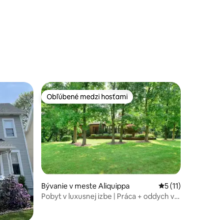
notení: 22
Obľúbené medzi hosťami
Obľúbené medzi hosťami
Bývanie v meste Aliquippa
Priemerné ohodnot
5 (11)
Pobyt v luxusnej izbe | Práca + oddych v
pohodlí