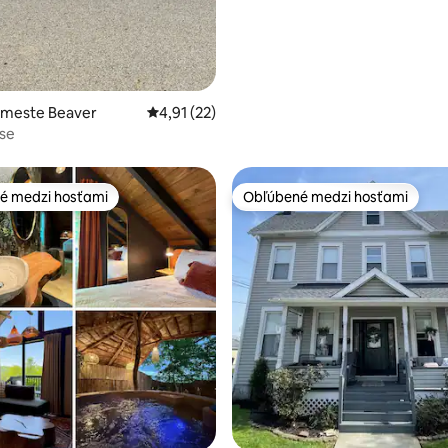
 meste Beaver
Priemerné ohodnotenie 4,91 z 5, počet hod
4,91 (22)
se
é medzi hosťami
Obľúbené medzi hosťami
é medzi hosťami
Obľúbené medzi hosťami
nie 5 z 5, počet hodnotení: 17