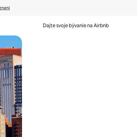
znení
Dajte svoje bývanie na Airbnb
kúmať pomocou dotykových gest či potiahnutia prstom.