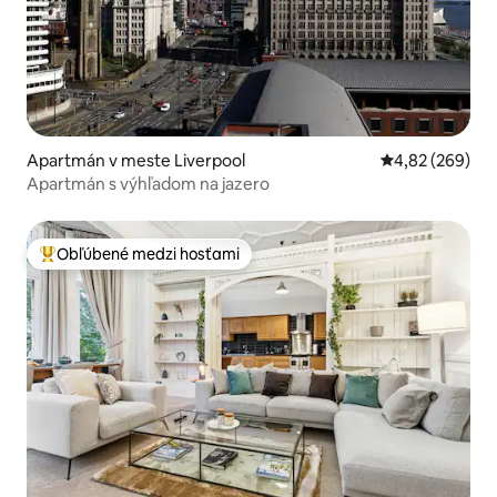
Apartmán v meste Liverpool
Priemerné ohod
4,82 (269)
Apartmán s výhľadom na jazero
Obľúbené medzi hosťami
Najobľúbenejšie medzi hosťami