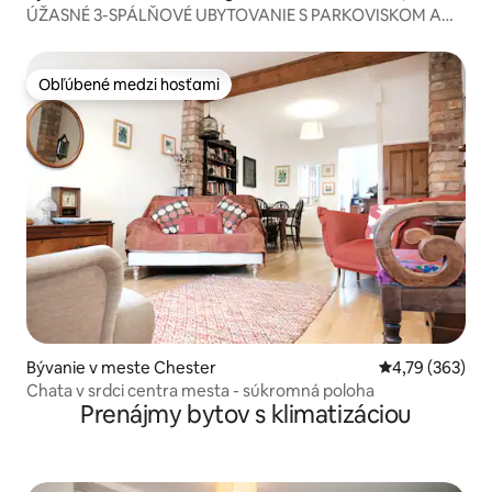
ÚŽASNÉ 3-SPÁLŇOVÉ UBYTOVANIE S PARKOVISKOM A
ZÁHRADOU NA FANTASTICKOM MIESTE
Obľúbené medzi hosťami
Obľúbené medzi hosťami
Bývanie v meste Chester
Priemerné ohod
4,79 (363)
Chata v srdci centra mesta - súkromná poloha
Prenájmy bytov s klimatizáciou