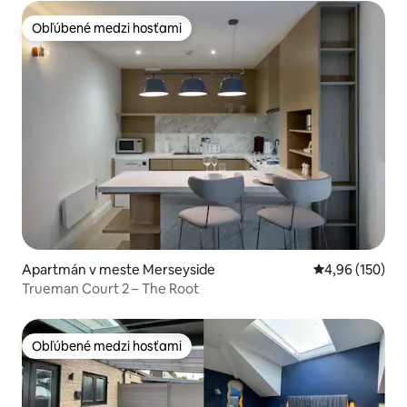
Obľúbené medzi hosťami
Obľúbené medzi hosťami
Apartmán v meste Merseyside
Priemerné ohod
4,96 (150)
Trueman Court 2 – The Root
Obľúbené medzi hosťami
Obľúbené medzi hosťami