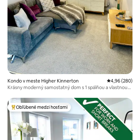
Kondo v meste Higher Kinnerton
Priemerné ohod
4,96 (280)
Krásny moderný samostatný dom s 1 spálňou a vlastnou
kúpeľňou
Obľúbené medzi hosťami
Najobľúbenejšie medzi hosťami