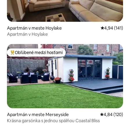
Apartmán v meste Hoylake
Priemerné ohod
4,94 (141)
Apartmán v Hoylake
Obľúbené medzi hosťami
Najobľúbenejšie medzi hosťami
Apartmán v meste Merseyside
Priemerné ohod
4,84 (120)
Krásna garsónka s jednou spálňou Coastal Bliss