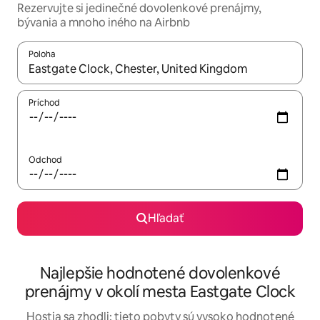
Rezervujte si jedinečné dovolenkové prenájmy,
bývania a mnoho iného na Airbnb
Poloha
Keď budú výsledky k dispozícii, môžete si ich prechádzať pom
Príchod
Odchod
Hľadať
Najlepšie hodnotené dovolenkové
prenájmy v okolí mesta Eastgate Clock
Hostia sa zhodli: tieto pobyty sú vysoko hodnotené