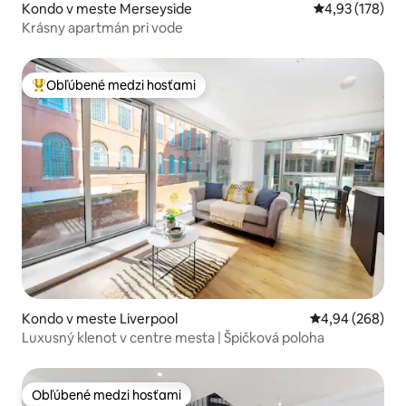
Kondo v meste Merseyside
Priemerné ohod
4,93 (178)
Krásny apartmán pri vode
Obľúbené medzi hosťami
Najobľúbenejšie medzi hosťami
Kondo v meste Liverpool
Priemerné ohod
4,94 (268)
Luxusný klenot v centre mesta | Špičková poloha
Obľúbené medzi hosťami
Obľúbené medzi hosťami