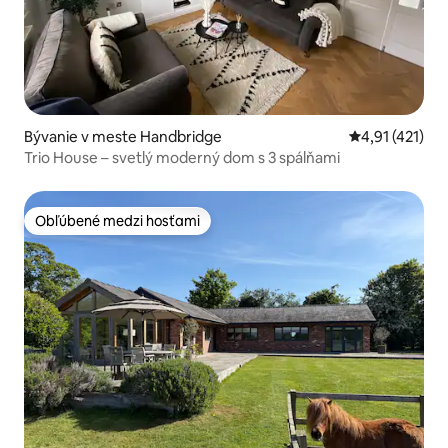
Bývanie v meste Handbridge
Priemerné oho
4,91 (421)
Trio House – svetlý moderný dom s 3 spálňami
Obľúbené medzi hosťami
Obľúbené medzi hosťami