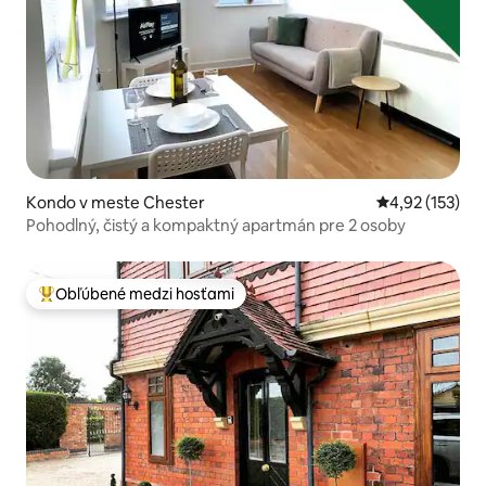
Kondo v meste Chester
Priemerné ohod
4,92 (153)
Pohodlný, čistý a kompaktný apartmán pre 2 osoby
Obľúbené medzi hosťami
Najobľúbenejšie medzi hosťami