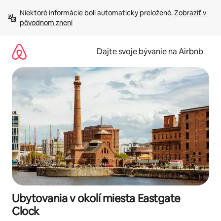
Preskočiť
Niektoré informácie boli automaticky preložené. 
Zobraziť v 
na
pôvodnom znení
obsah.
Dajte svoje bývanie na Airbnb
Ubytovania v okolí miesta Eastgate
Clock