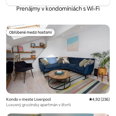
Prenájmy v kondomíniách s Wi-Fi
Obľúbené medzi hosťami
Obľúbené medzi hosťami
Kondo v meste Liverpool
Priemerné ohod
4,92 (236)
Luxusný gruzínsky apartmán v štvrti