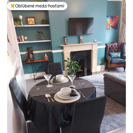
Obľúbené medzi hosťami
Najobľúbenejšie medzi hosťami