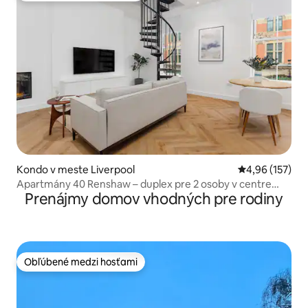
Kondo v meste Liverpool
Priemerné ohod
4,96 (157)
Apartmány 40 Renshaw – duplex pre 2 osoby v centre
Prenájmy domov vhodných pre rodiny
mesta
Obľúbené medzi hosťami
Obľúbené medzi hosťami