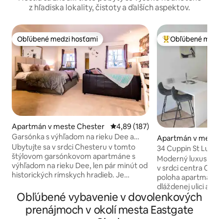
z hľadiska lokality, čistoty a ďalších aspektov.
Obľúbené medzi hosťami
Obľúbené medz
Obľúbené medzi hosťami
Najobľúbenejšie 
Apartmán v meste Chester
Priemerné ohodnotenie 4,89 z 5
4,89 (187)
Garsónka s výhľadom na rieku Dee a
Apartmán v meste
parkovaním v Chestri
Ubytujte sa v srdci Chesteru v tomto
e West and Chest
34 Cuppin St Luxu
štýlovom garsónkovom apartmáne s
mesta Chester
Moderný luxusný 
výhľadom na rieku Dee, len pár minút od
v srdci centra Che
historických rímskych hradieb. Je
poloha apartmánov
ideálny pre páry, na krátke výlety do
dláždenej ulici a p
mesta, pre návštevníkov dostihov a ľudí
Obľúbené vybavenie v dovolenkových
všetkému, čo Ches
na služobnej ceste. Ponúka nádherný
pešej vzdialenosti. Apartmán má jedn
prenájmoch v okolí mesta Eastgate
výhľad na rieku, bezplatné strážené
veľmi pohodlnú m