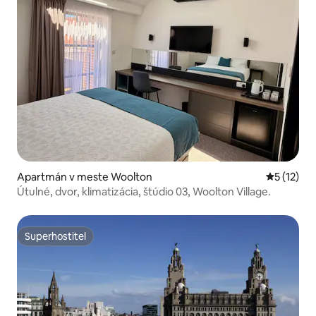
Apartmán v meste Woolton
Priemerné
5 (12)
Útulné, dvor, klimatizácia, štúdio 03, Woolton Village.
Superhostiteľ
Superhostiteľ