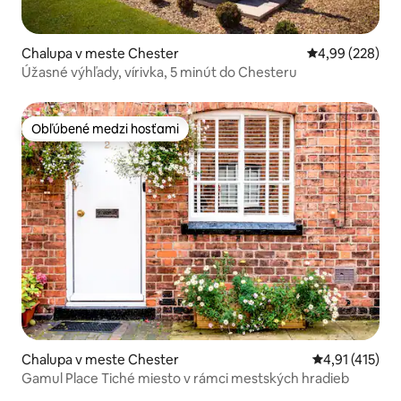
Chalupa v meste Chester
Priemerné ohod
4,99 (228)
Úžasné výhľady, vírivka, 5 minút do Chesteru
Obľúbené medzi hosťami
Obľúbené medzi hosťami
Chalupa v meste Chester
Priemerné oho
4,91 (415)
Gamul Place Tiché miesto v rámci mestských hradieb