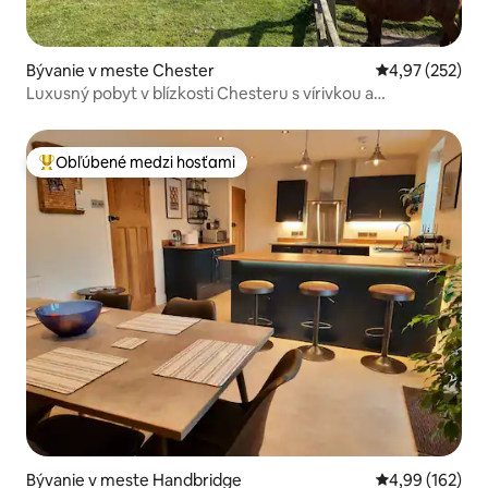
Bývanie v meste Chester
Priemerné ohod
4,97 (252)
Luxusný pobyt v blízkosti Chesteru s vírivkou a
pozemkom
Obľúbené medzi hosťami
Najobľúbenejšie medzi hosťami
Bývanie v meste Handbridge
Priemerné ohod
4,99 (162)