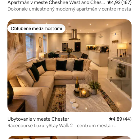
Apartmán v meste Cheshire West and Chest
Priemerné ohod
4,92 (167)
er
Dokonale umiestnený moderný apartmán v centre mesta
Obľúbené medzi hosťami
Obľúbené medzi hosťami
Ubytovanie v meste Chester
Priemerné oho
4,89 (44)
Racecourse LuxuryStay Walk 2 – centrum mesta +
parkovanie