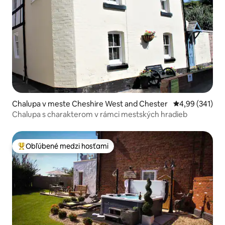
Chalupa v meste Cheshire West and Chester
Priemerné ohod
4,99 (341)
Chalupa s charakterom v rámci mestských hradieb
Obľúbené medzi hosťami
Najobľúbenejšie medzi hosťami