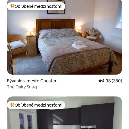
Obľúbené medzi hosťami
Najobľúbenejšie medzi hosťami
Bývanie v meste Chester
Priemerné ohod
4,98 (380)
The Dairy Snug
Obľúbené medzi hosťami
Najobľúbenejšie medzi hosťami