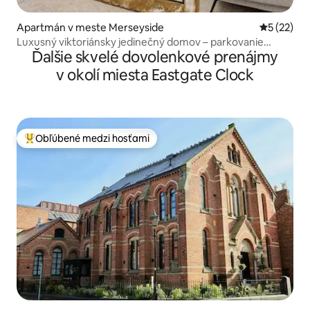
Apartmán v meste Merseyside
Priemerné 
5 (22)
Luxusný viktoriánsky jedinečný domov – parkovanie
Ďalšie skvelé dovolenkové prenájmy
zdarma – 3 postele
v okolí miesta Eastgate Clock
Obľúbené medzi hosťami
Najobľúbenejšie medzi hosťami