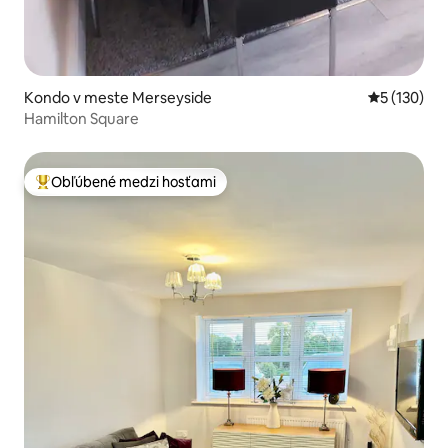
Kondo v meste Merseyside
Priemerné o
5 (130)
Hamilton Square
Obľúbené medzi hosťami
Najobľúbenejšie medzi hosťami