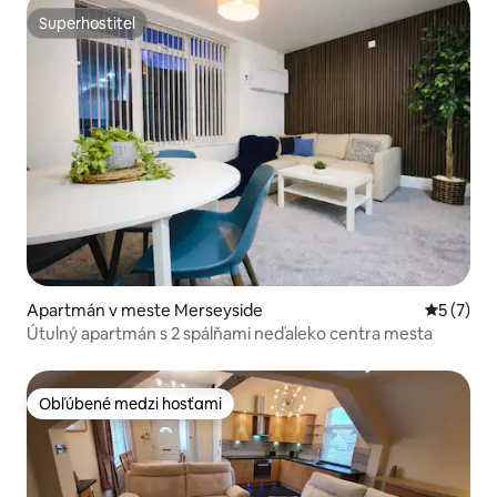
Superhostiteľ
Superhostiteľ
Apartmán v meste Merseyside
Priemerné
5 (7)
Útulný apartmán s 2 spálňami neďaleko centra mesta
Obľúbené medzi hosťami
Obľúbené medzi hosťami