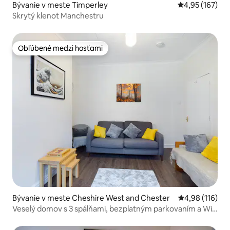
Bývanie v meste Timperley
Priemerné ohod
4,95 (167)
Skrytý klenot Manchestru
Obľúbené medzi hosťami
Obľúbené medzi hosťami
Bývanie v meste Cheshire West and Chester
Priemerné ohod
4,98 (116)
Veselý domov s 3 spálňami, bezplatným parkovaním a Wi-
Fi