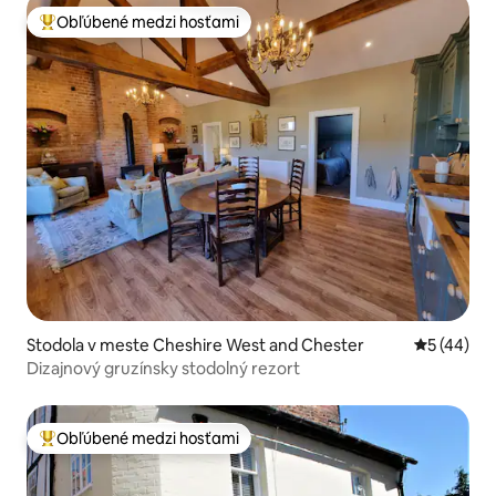
Obľúbené medzi hosťami
Najobľúbenejšie medzi hosťami
Stodola v meste Cheshire West and Chester
Priemerné 
5 (44)
Dizajnový gruzínsky stodolný rezort
Obľúbené medzi hosťami
Najobľúbenejšie medzi hosťami