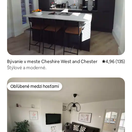
Bývanie v meste Cheshire West and Chester
Priemerné ohod
4,96 (135)
Štýlové a moderné.
Obľúbené medzi hosťami
Obľúbené medzi hosťami