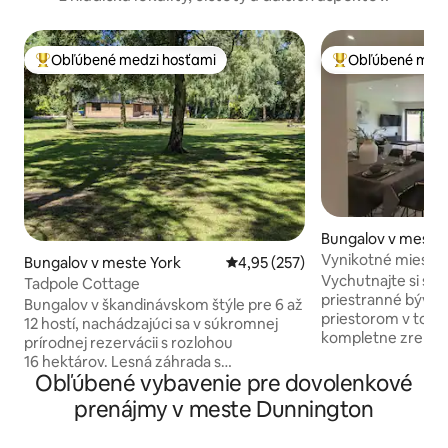
Obľúbené medzi hosťami
Obľúbené medz
Najobľúbenejšie medzi hosťami
Najobľúbenejšie 
Bungalov v meste
ppleton
Vynikotné miesto 
Bungalov v meste York
Priemerné ohodnotenie 4,95 z 5
4,95 (257)
a ZÁHRADOU
Vychutnajte si sp
Tadpole Cottage
priestranné bývan
Bungalov v škandinávskom štýle pre 6 až
priestorom v tom
12 hostí, nachádzajúci sa v súkromnej
kompletne zreko
prírodnej rezervácii s rozlohou
jednoposchodovo
16 hektárov. Lesná záhrada s
zdobené komplet
Obľúbené vybavenie pre dovolenkové
fantastickým výberom starších
dverami vedúcimi 
rododendronov a azaliek sa rozprestiera
prenájmy v meste Dunnington
grilom a ohnisko
na ploche 0,6 hektára a ponúka ohnisko
nábytkom pre 9 osôb. Obj
s posedením pre 8 až 10 osôb, dve