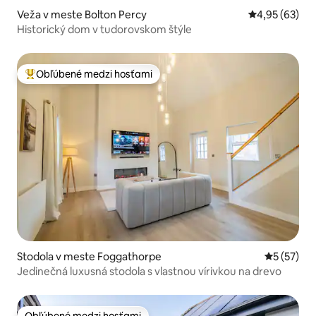
Veža v meste Bolton Percy
Priemerné oho
4,95 (63)
Historický dom v tudorovskom štýle
Obľúbené medzi hosťami
Najobľúbenejšie medzi hosťami
Stodola v meste Foggathorpe
Priemerné 
5 (57)
Jedinečná luxusná stodola s vlastnou vírivkou na drevo
Obľúbené medzi hosťami