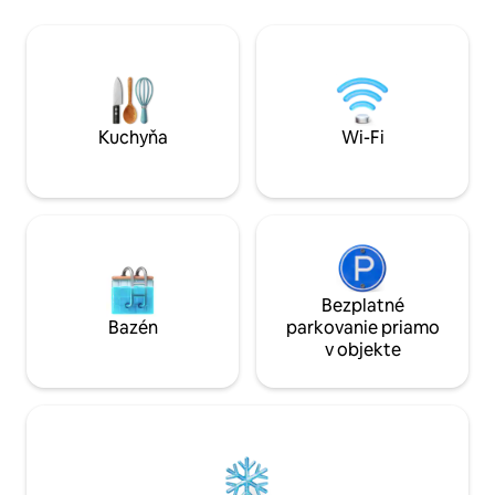
elegantnú kuchyňu
plošiny a lesnú cestičku, ktorá vedie do
vlastnou kúpeľňou 
parku Allerthorpe Common. York je
manželskou poste
vzdialený 20 minút jazdy autom.
úžitkový priestor s
Country Houses, Sledmere, Castle
parkovaním pre 3 au
Howard a Burton Agnes sú vzdialené do
dostatok vonkajši
30 minút jazdy autom. Vítané sú
priestoru, aby bol
rodiny/priatelia, skupiny mužov alebo
Kuchyňa
Wi-Fi
príjemný.
žien. Maximálne 2 psy za poplatok.
Bezplatné
Bazén
parkovanie priamo
v objekte