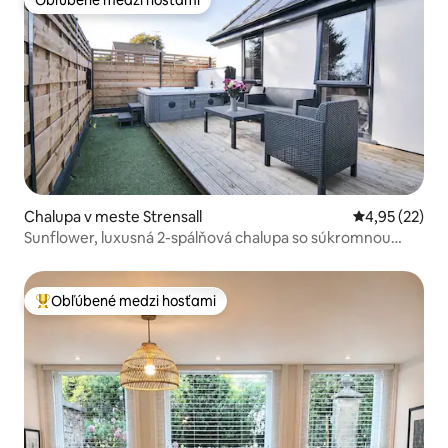
Obľúbené medzi hosťami
Chalupa v meste Strensall
Priemerné oho
4,95 (22)
Sunflower, luxusná 2-spálňová chalupa so súkromnou
vírivkou
Obľúbené medzi hosťami
Najobľúbenejšie medzi hosťami