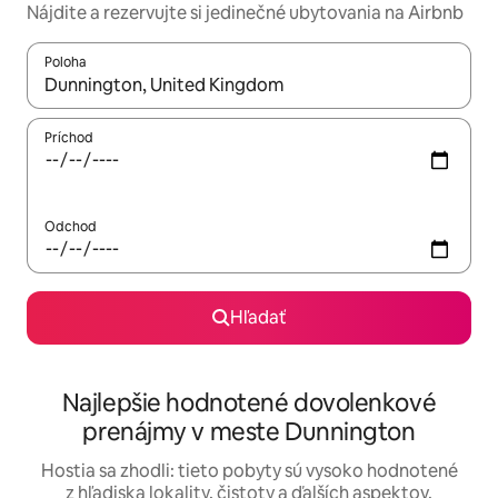
Nájdite a rezervujte si jedinečné ubytovania na Airbnb
Poloha
Keď budú výsledky k dispozícii, môžete si ich prechádzať pom
Príchod
Odchod
Hľadať
Najlepšie hodnotené dovolenkové
prenájmy v meste Dunnington
Hostia sa zhodli: tieto pobyty sú vysoko hodnotené
z hľadiska lokality, čistoty a ďalších aspektov.