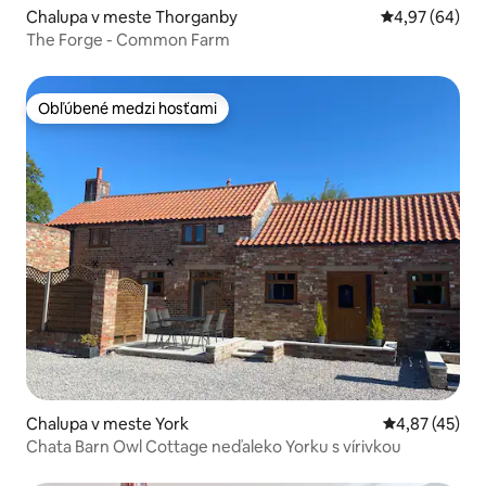
Chalupa v meste Thorganby
Priemerné oho
4,97 (64)
The Forge - Common Farm
Obľúbené medzi hosťami
Obľúbené medzi hosťami
Chalupa v meste York
Priemerné oho
4,87 (45)
Chata Barn Owl Cottage neďaleko Yorku s vírivkou