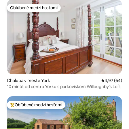
Obľúbené medzi hosťami
Obľúbené medzi hosťami
Chalupa v meste York
Priemerné oho
4,97 (64)
10 minút od centra Yorku s parkoviskom Willoughby's Loft
Obľúbené medzi hosťami
Najobľúbenejšie medzi hosťami