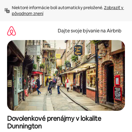
Preskočiť
Niektoré informácie boli automaticky preložené. 
Zobraziť v 
na
pôvodnom znení
obsah.
Dajte svoje bývanie na Airbnb
Dovolenkové prenájmy v lokalite
Dunnington