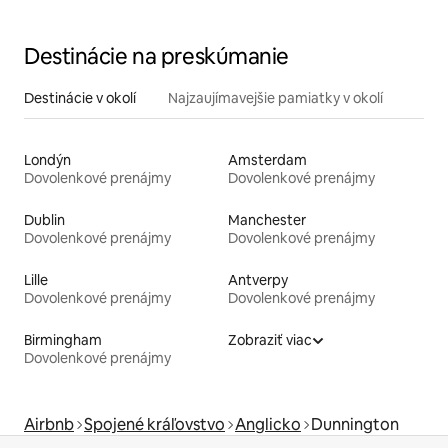
Destinácie na preskúmanie
Destinácie v okolí
Najzaujímavejšie pamiatky v okolí
Londýn
Amsterdam
Dovolenkové prenájmy
Dovolenkové prenájmy
Dublin
Manchester
Dovolenkové prenájmy
Dovolenkové prenájmy
Lille
Antverpy
Dovolenkové prenájmy
Dovolenkové prenájmy
Birmingham
Zobraziť viac
Dovolenkové prenájmy
Airbnb
Spojené kráľovstvo
Anglicko
Dunnington