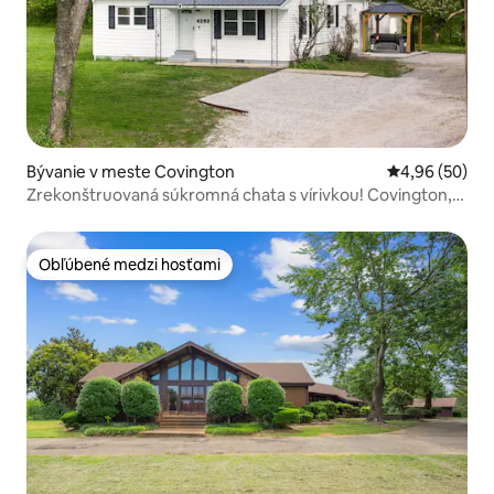
Bývanie v meste Covington
Priemerné oho
4,96 (50)
Zrekonštruovaná súkromná chata s vírivkou! Covington,
TN
Obľúbené medzi hosťami
Obľúbené medzi hosťami