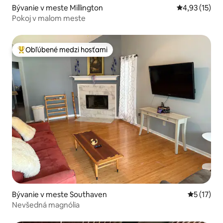
Bývanie v meste Millington
Priemerné oh
4,93 (15)
Pokoj v malom meste
Obľúbené medzi hosťami
Najobľúbenejšie medzi hosťami
Bývanie v meste Southaven
Priemerné
5 (17)
Nevšedná magnólia