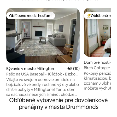
Obľúbené medzi hosťami
Obľúbené medz
Obľúbené medzi hosťami
Najobľúbenejšie 
Dom pre hostí v m
own
Birch Cottage: kú
Bývanie v meste Millington
Priemerné ohodnotenie 5 z 
5 (10)
parkovanie na príj
Pokojný penzión s
Pešo na USA Baseball • 10 lôžok • Blízko
klimatizáciou, blí
námornej základne
Vitajte vo svojom domovskom sídle na
zoznamu úloh na u
bejzbalové víkendy, rodinné výlety alebo
môžete vychutnať
dlhšie pobyty v Millingtone! Tento dom
príjazdovej ceste 
sa nachádza necelých 5 minút chôdze
občerstvenie v n
Obľúbené vybavenie pre dovolenkové
od bejzbalového štadióna USA Baseball
priestore plnom vi
Stadium, 3 míle od námornej základne a
prenájmy v meste Drummonds
Naša historická št
17 míl od centra Memphisu. Ponúka
blokov od diaľnice
ubytovanie pre 10 osôb v apartmáne s