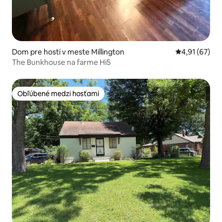
Dom pre hostí v meste Millington
Priemerné oho
4,91 (67)
The Bunkhouse na farme Hi5
Obľúbené medzi hosťami
Obľúbené medzi hosťami