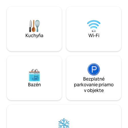
mesta, 5 minút od 
manželskou posteľou veľkosti King,
a obchodov v cent
2 izbách s manželskou posteľou veľkosti
od Gracelandu a l
Queen a navyše herňu s 2 samostatnými
Memphis a odpočiň
posteľami veľkosti XL a rozkladacou
očarujúcej chate! 
pohovkou – ideálne pre rodiny a tímy.
dispozícii druhá po
Všetko potrebné na pohodlný pobyt bez
stresu – len pár krokov od centra diania!
Kuchyňa
Wi-Fi
Bezplatné
Bazén
parkovanie priamo
v objekte