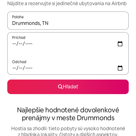
Nájdite a rezervujte si jedinečné ubytovania na Airbnb
Poloha
Keď budú výsledky k dispozícii, môžete si ich prechádzať pom
Príchod
Odchod
Hľadať
Najlepšie hodnotené dovolenkové
prenájmy v meste Drummonds
Hostia sa zhodli: tieto pobyty sú vysoko hodnotené
z hľadiska lokality, čistoty a ďalších aspektov.