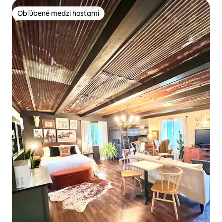
Obľúbené medzi hosťami
Obľúbené medzi hosťami