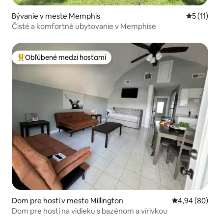
Bývanie v meste Memphis
Priemerné
5 (11)
Čisté a komfortné ubytovanie v Memphise
Obľúbené medzi hosťami
Najobľúbenejšie medzi hosťami
Dom pre hostí v meste Millington
Priemerné oho
4,94 (80)
Dom pre hostí na vidieku s bazénom a vírivkou