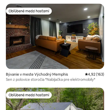
Obľúbené medzi hosťami
Obľúbené medzi hosťami
Bývanie v meste Východný Memphis
Priemerné ohod
4,92 (163)
Sen z polovice storočia *Nabíjačka pre elektromobily*
Obľúbené medzi hosťami
Obľúbené medzi hosťami