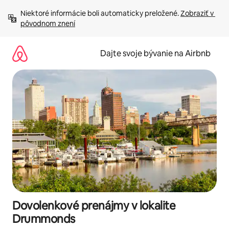
Preskočiť
Niektoré informácie boli automaticky preložené. 
Zobraziť v 
na
pôvodnom znení
obsah.
Dajte svoje bývanie na Airbnb
Dovolenkové prenájmy v lokalite
Drummonds