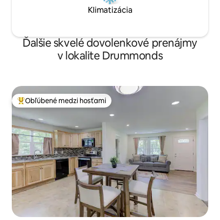
Klimatizácia
Ďalšie skvelé dovolenkové prenájmy
v lokalite Drummonds
Obľúbené medzi hosťami
Najobľúbenejšie medzi hosťami