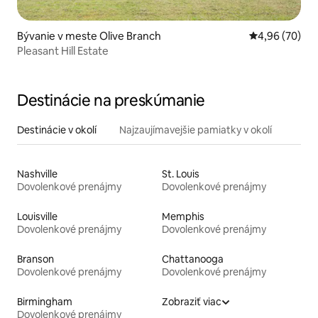
Bývanie v meste Olive Branch
Priemerné oho
4,96 (70)
Pleasant Hill Estate
Destinácie na preskúmanie
Destinácie v okolí
Najzaujímavejšie pamiatky v okolí
Nashville
St. Louis
Dovolenkové prenájmy
Dovolenkové prenájmy
Louisville
Memphis
Dovolenkové prenájmy
Dovolenkové prenájmy
Branson
Chattanooga
Dovolenkové prenájmy
Dovolenkové prenájmy
Birmingham
Zobraziť viac
Dovolenkové prenájmy