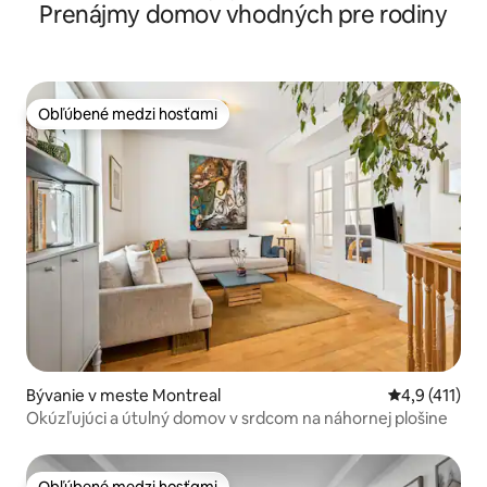
Prenájmy domov vhodných pre rodiny
Obľúbené medzi hosťami
Obľúbené medzi hosťami
Bývanie v meste Montreal
Priemerné oh
4,9 (411)
Okúzľujúci a útulný domov v srdcom na náhornej plošine