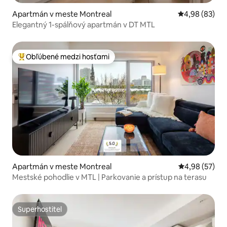
Apartmán v meste Montreal
Priemerné oho
4,98 (83)
Elegantný 1-spálňový apartmán v DT MTL
Obľúbené medzi hosťami
Najobľúbenejšie medzi hosťami
Apartmán v meste Montreal
Priemerné oho
4,98 (57)
Mestské pohodlie v MTL | Parkovanie a prístup na terasu
Superhostiteľ
Superhostiteľ