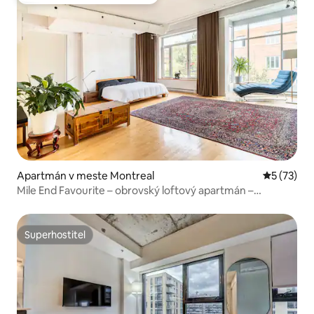
Najobľúbenejšie medzi hosťami
Apartmán v meste Montreal
Priemerné 
5 (73)
Mile End Favourite – obrovský loftový apartmán –
manželská posteľ
Superhostiteľ
Superhostiteľ