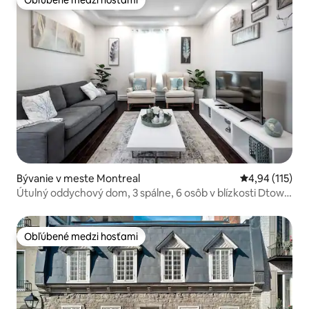
Obľúbené medzi hosťami
Obľúbené medzi hosťami
Bývanie v meste Montreal
Priemerné oho
4,94 (115)
Útulný oddychový dom, 3 spálne, 6 osôb v blízkosti Dtown
a CDN
Obľúbené medzi hosťami
Obľúbené medzi hosťami