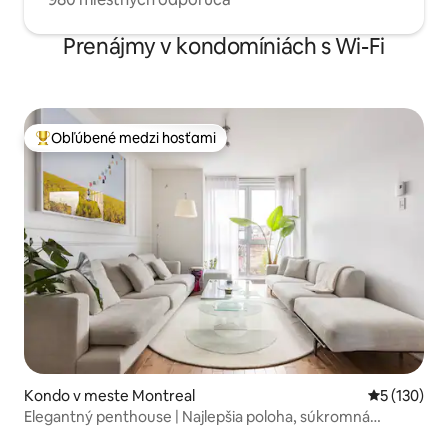
Prenájmy v kondomíniách s Wi-Fi
Obľúbené medzi hosťami
Najobľúbenejšie medzi hosťami
Kondo v meste Montreal
Priemerné o
5 (130)
Elegantný penthouse | Najlepšia poloha, súkromná
strecha