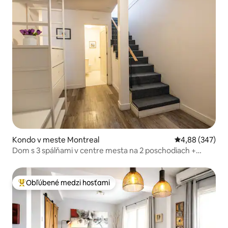
Kondo v meste Montreal
Priemerné ohod
4,88 (347)
Dom s 3 spálňami v centre mesta na 2 poschodiach +
parkovanie
Obľúbené medzi hosťami
Najobľúbenejšie medzi hosťami