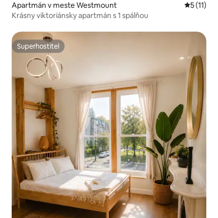
Apartmán v meste Westmount
Priemerné
5 (11)
Krásny viktoriánsky apartmán s 1 spálňou
Superhostiteľ
Superhostiteľ