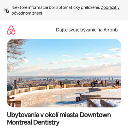
Preskočiť
Niektoré informácie boli automaticky preložené. 
Zobraziť v 
na
pôvodnom znení
obsah.
Dajte svoje bývanie na Airbnb
Ubytovania v okolí miesta Downtown
Montreal Dentistry