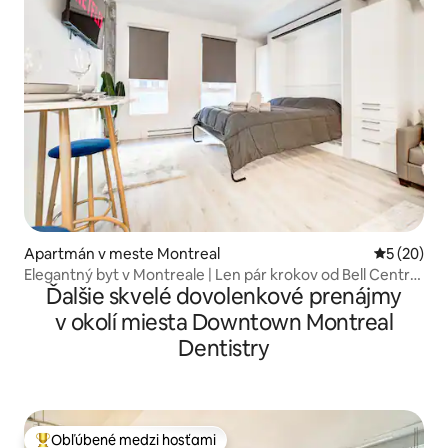
Apartmán v meste Montreal
Priemerné 
5 (20)
Elegantný byt v Montreale | Len pár krokov od Bell Centre
Ďalšie skvelé dovolenkové prenájmy
| Wi‑Fi
v okolí miesta Downtown Montreal
Dentistry
Obľúbené medzi hosťami