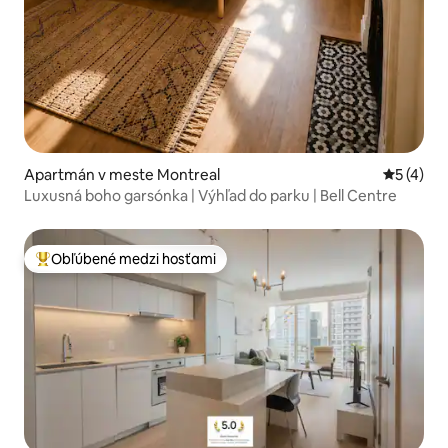
Apartmán v meste Montreal
Priemerné
5 (4)
Luxusná boho garsónka | Výhľad do parku | Bell Centre
Obľúbené medzi hosťami
Najobľúbenejšie medzi hosťami