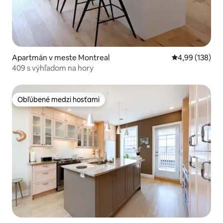
Apartmán v meste Montreal
Priemerné ohod
4,99 (138)
409 s výhľadom na hory
Obľúbené medzi hosťami
Obľúbené medzi hosťami