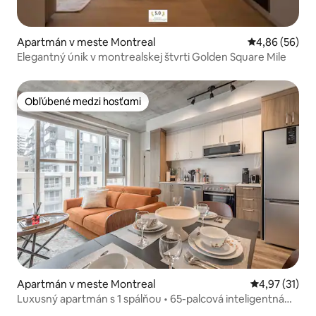
Apartmán v meste Montreal
Priemerné oho
4,86 (56)
Elegantný únik v montrealskej štvrti Golden Square Mile
Obľúbené medzi hosťami
Obľúbené medzi hosťami
Apartmán v meste Montreal
Priemerné oh
4,97 (31)
Luxusný apartmán s 1 spálňou • 65-palcová inteligentná
TV • Práčovňa v apartmáne