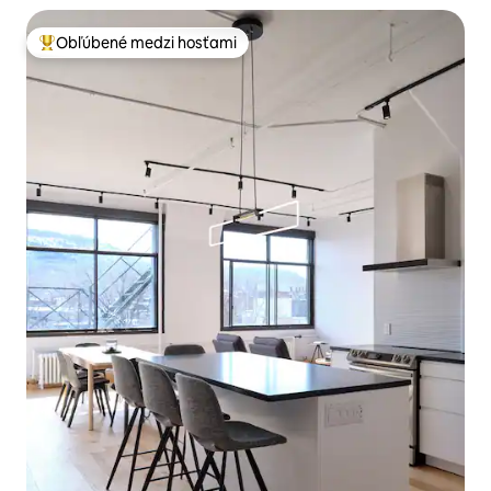
Obľúbené medzi hosťami
Najobľúbenejšie medzi hosťami