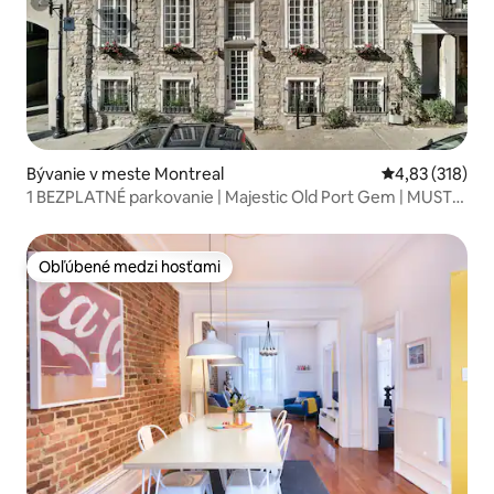
Bývanie v meste Montreal
Priemerné ohod
4,83 (318)
1 BEZPLATNÉ parkovanie | Majestic Old Port Gem | MUST
STAY
Obľúbené medzi hosťami
Obľúbené medzi hosťami