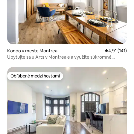
Kondo v meste Montreal
Priemerné oho
4,91 (141)
Ubytujte sa u Arts v Montreale a využite súkromné
parkovanie.
Obľúbené medzi hosťami
Obľúbené medzi hosťami