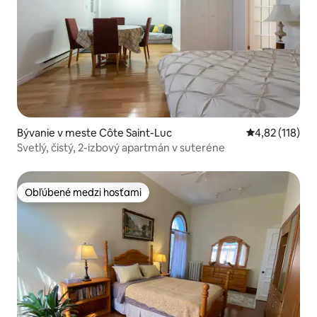
Bývanie v meste Côte Saint-Luc
Priemerné oho
4,82 (118)
Svetlý, čistý, 2-izbový apartmán v suteréne
Obľúbené medzi hosťami
Obľúbené medzi hosťami