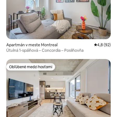
Apartmán v meste Montreal
Priemerné oh
4,8 (92)
Útulná 1-spálňová – Concordia – Posilňovňa
Obľúbené medzi hosťami
Obľúbené medzi hosťami