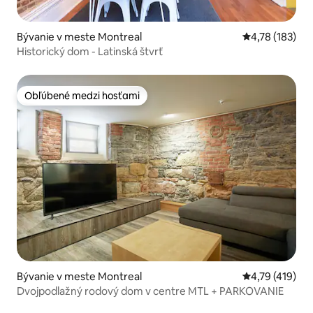
Bývanie v meste Montreal
Priemerné ohod
4,78 (183)
Historický dom - Latinská štvrť
Obľúbené medzi hosťami
Obľúbené medzi hosťami
Bývanie v meste Montreal
Priemerné ohod
4,79 (419)
Dvojpodlažný rodový dom v centre MTL + PARKOVANIE