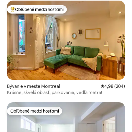
Obľúbené medzi hosťami
Najobľúbenejšie medzi hosťami
Bývanie v meste Montreal
Priemerné ohod
4,98 (204)
Krásne, skvelá oblasť, parkovanie, vedľa metra!
Obľúbené medzi hosťami
Obľúbené medzi hosťami