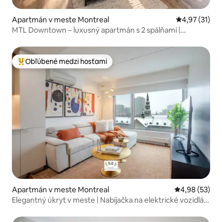
Apartmán v meste Montreal
Priemerné oh
4,97 (31)
MTL Downtown – luxusný apartmán s 2 spálňami |
Vnútorné parkovanie
Obľúbené medzi hosťami
Najobľúbenejšie medzi hosťami
Apartmán v meste Montreal
Priemerné oho
4,98 (53)
Elegantný úkryt v meste | Nabíjačka na elektrické vozidlá a
strecha