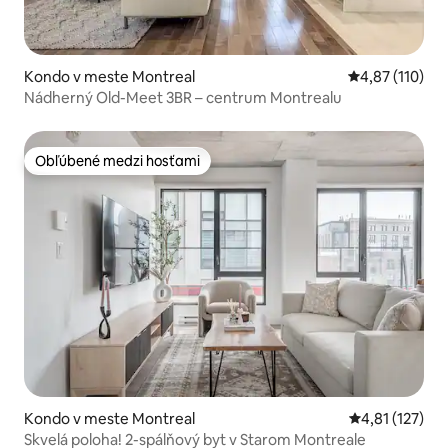
Kondo v meste Montreal
Priemerné oho
4,87 (110)
Nádherný Old-Meet 3BR – centrum Montrealu
Obľúbené medzi hosťami
Obľúbené medzi hosťami
Kondo v meste Montreal
Priemerné oho
4,81 (127)
Skvelá poloha! 2-spálňový byt v Starom Montreale