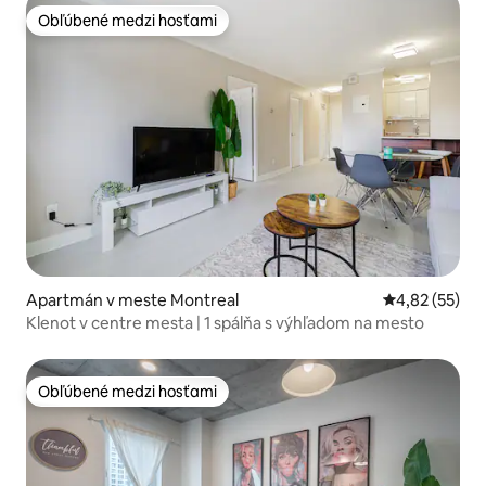
Obľúbené medzi hosťami
Obľúbené medzi hosťami
Apartmán v meste Montreal
Priemerné oho
4,82 (55)
Klenot v centre mesta | 1 spálňa s výhľadom na mesto
Obľúbené medzi hosťami
Obľúbené medzi hosťami