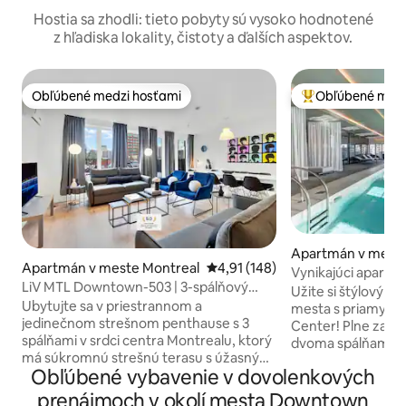
Hostia sa zhodli: tieto pobyty sú vysoko hodnotené
z hľadiska lokality, čistoty a ďalších aspektov.
Obľúbené medzi hosťami
Obľúbené medz
Obľúbené medzi hosťami
Najobľúbenejšie 
Apartmán v meste
Apartmán v meste Montreal
Priemerné ohodnotenie 4,91 z 5
4,91 (148)
Vynikajúci apartm
LiV MTL Downtown-503 | 3-spálňový
spálňami, 2 kúpeľ
Užite si štýlový a
penthouse + veľká strešná terasa
Ubytujte sa v priestrannom a
bezplatným park
mesta s priamym p
jedinečnom strešnom penthause s 3
Center! Plne zariadený apartmán s
spálňami v srdci centra Montrealu, ktorý
dvoma spálňami po
má súkromnú strešnú terasu s úžasným
a zahŕňa bezplatn
Obľúbené vybavenie v dovolenkových
výhľadom na mesto – ideálne pre rodiny,
rýchlovarnú kanvi
skupiny, krátke výlety a dlhšie pobyty.
náradie. K dispozí
prenájmoch v okolí mesta Downtown