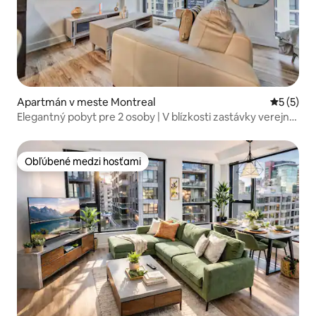
Apartmán v meste Montreal
Priemerné
5 (5)
Elegantný pobyt pre 2 osoby | V blízkosti zastávky verejnej
dopravy v Montreale
Obľúbené medzi hosťami
Obľúbené medzi hosťami