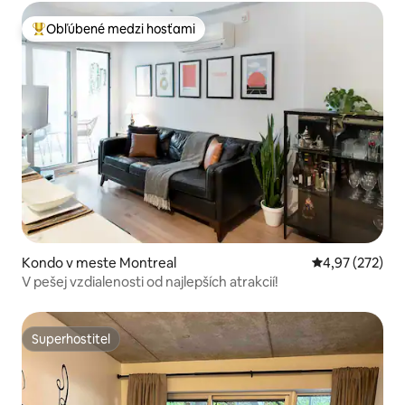
Obľúbené medzi hosťami
Najobľúbenejšie medzi hosťami
Kondo v meste Montreal
Priemerné ohod
4,97 (272)
V pešej vzdialenosti od najlepších atrakcií!
Superhostiteľ
Superhostiteľ