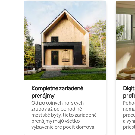
Kompletne zariadené
Digit
prenájmy
prof
Od pokojných horských
Pohod
zrubov až po pohodlné
nomá
mestské byty, tieto zariadené
pracu
prenájmy majú všetko
a vy
vybavenie pre pocit domova.
pries