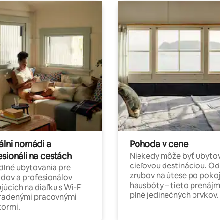
álni nomádi a
Pohoda v cene
esionáli na cestách
Niekedy môže byť ubyto
cieľovou destináciou. Od
lné ubytovania pre
zrubov na útese po poko
dov a profesionálov
hausbóty – tieto prenájm
júcich na diaľku s Wi-Fi
plné jedinečných prvkov.
hradenými pracovnými
tormi.