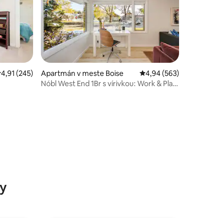
tení: 768
riemerné ohodnotenie 4,91 z 5, počet hodnotení: 245
4,91 (245)
Apartmán v meste Boise
Priemerné ohodnotenie 
4,94 (563)
Nóbl West End 1Br s vírivkou: Work & Play
Downtown
y