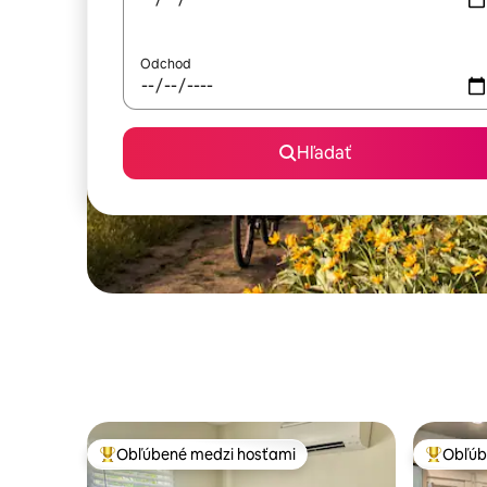
Odchod
Hľadať
Obľúbené medzi hosťami
Obľúb
Najobľúbenejšie medzi hosťami
Najobľúb