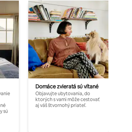
Domáce zvieratá sú vítané
vanie
Objavujte ubytovania, do
ktorých s vami môže cestovať
jné
aj váš štvornohý priateľ.
y sú