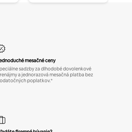
ednoduché mesačné ceny
peciálne sadzby za dlhodobé dovolenkové
renájmy a jednorazová mesačná platba bez
odatočných poplatkov.*
ľadáte firemné bývanie?