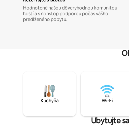
Hodnotené našou dôveryhodnou komunitou
hostí a s nonstop podporou počas vášho
predĺženého pobytu.
O
Kuchyňa
Wi-Fi
Ubytujte sa