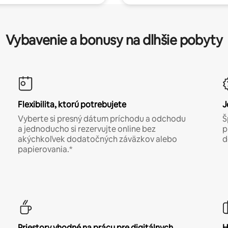
Vybavenie a bonusy na dlhšie pobyty
Flexibilita, ktorú potrebujete
J
Vyberte si presný dátum príchodu a odchodu
Š
a jednoducho si rezervujte online bez
p
akýchkoľvek dodatočných záväzkov alebo
d
papierovania.*
Priestory vhodné na prácu pre digitálnych
H