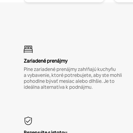
Zariadené prenájmy
Plne zariadené prenájmy zahŕňajú kuchyňu
a vybavenie, ktoré potrebujete, aby ste mohli
pohodlne bývať mesiac alebo dlhšie. Je to
ideálna alternatíva k podnájmu.
Rezervujte s istotou