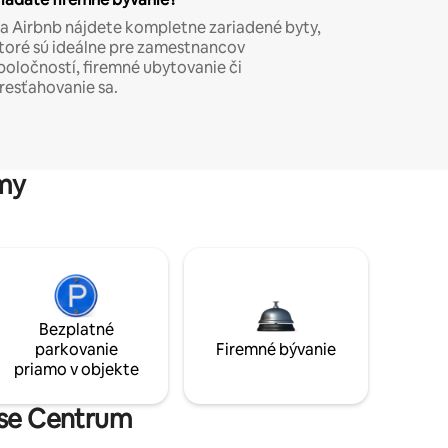
a Airbnb nájdete kompletne zariadené byty,
toré sú ideálne pre zamestnancov
poločností, firemné ubytovanie či
resťahovanie sa.
my
Bezplatné
parkovanie
Firemné bývanie
priamo v objekte
oise Centrum