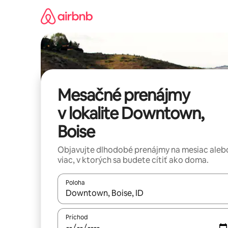
Preskočiť
na
obsah.
Mesačné prenájmy
v lokalite Downtown,
Boise
Objavujte dlhodobé prenájmy na mesiac aleb
viac, v ktorých sa budete cítiť ako doma.
Poloha
Keď budú výsledky k dispozícii, môžete si ich p
Príchod