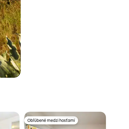
Obľúbené medzi hosťami
Obľúbené medzi hosťami