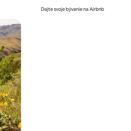
Dajte svoje bývanie na Airbnb
kúmať pomocou dotykových gest či potiahnutia prstom.