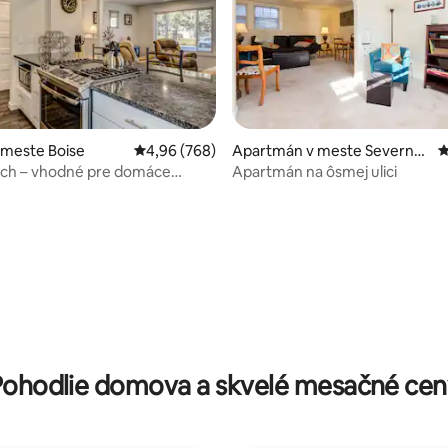
 meste Boise
Priemerné ohodnotenie 4,96 z 5, počet hodno
4,96 (768)
Apartmán v meste Severný
P
koniec
ch – vhodné pre domáce
Apartmán na ôsmej ulici
– pri historickom vlakovom depe
 4,96 z 5, počet hodnotení: 46
Pohodlie domova a skvelé mesačné cen