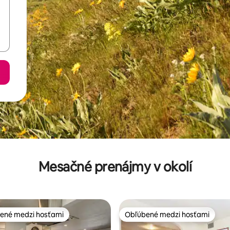
Mesačné prenájmy v okolí
ené medzi hosťami
Obľúbené medzi hosťami
enejšie medzi hosťami
Obľúbené medzi hosťami