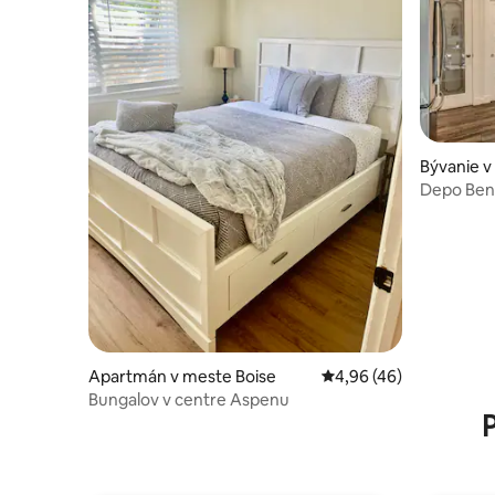
Bývanie v
Depo Ben
zvieratá 
Apartmán v meste Boise
Priemerné ohodnotenie
4,96 (46)
Bungalov v centre Aspenu