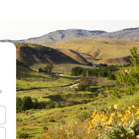
o
rechádzať pomocou klávesov so šípkami nahor a nadol alebo ich pres