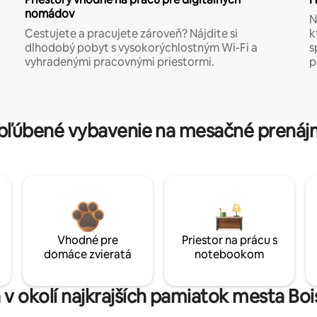
nomádov
N
Cestujete a pracujete zároveň? Nájdite si
k
dlhodobý pobyt s vysokorýchlostným Wi-Fi a
s
vyhradenými pracovnými priestormi.
p
bľúbené vybavenie na mesačné prenáj
Vhodné pre
Priestor na prácu s
domáce zvieratá
notebookom
 v okolí najkrajších pamiatok mesta B