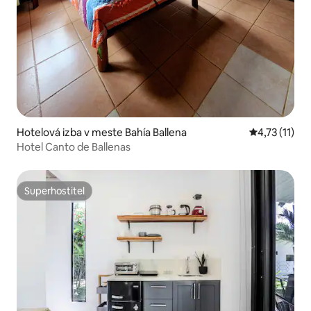
Hotelová izba v meste Bahía Ballena
Priemerné oh
4,73 (11)
Hotel Canto de Ballenas
Superhostiteľ
Superhostiteľ