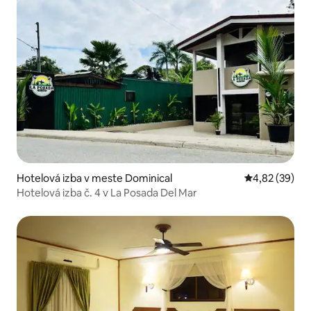
Hotelová izba v meste Dominical
Priemerné oho
4,82 (39)
Hotelová izba č. 4 v La Posada Del Mar