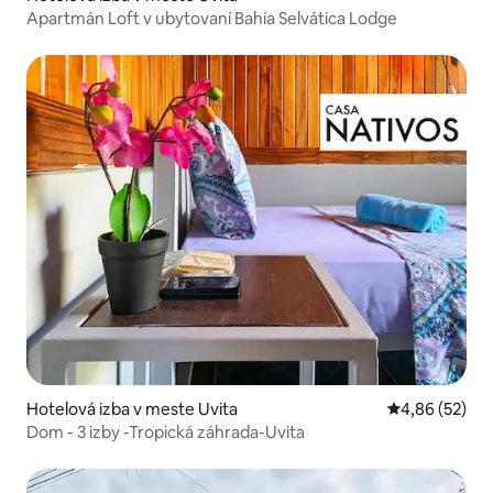
Apartmán Loft v ubytovaní Bahía Selvática Lodge
Hotelová izba v meste Uvita
Priemerné oho
4,86 (52)
Dom - 3 izby -Tropická záhrada-Uvita