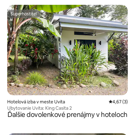
Superhostiteľ
Superhostiteľ
Hotelová izba v meste Uvita
Priemerné oh
4,67 (3)
Ubytovanie Uvita: King Casita 2
Ďalšie dovolenkové prenájmy v hoteloch