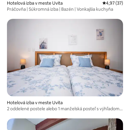
Hotelová izba v meste Uvita
Priemerné oho
4,97 (37)
Práčovňa | Súkromná izba | Bazén | Vonkajšia kuchyňa
Hotelová izba v meste Uvita
2 oddelené postele alebo 1 manželská posteľ s výhľadom
na bazén!