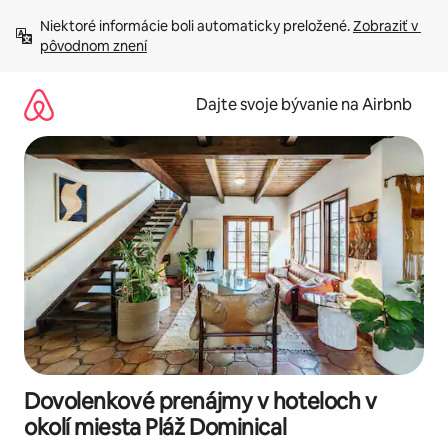
Preskočiť
Niektoré informácie boli automaticky preložené. 
Zobraziť v 
na
pôvodnom znení
obsah.
Dajte svoje bývanie na Airbnb
Dovolenkové prenájmy v hoteloch v
okolí miesta Pláž Dominical