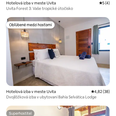
Hotelová izba v meste Uvita
Priemerné
5 (4)
Uvita Forest 3: Vaše tropické útočisko
Obľúbené medzi hosťami
Obľúbené medzi hosťami
Hotelová izba v meste Uvita
Priemerné oho
4,82 (38)
Dvojlôžková izba v ubytovaní Bahía Selvática Lodge
Superhostiteľ
Superhostiteľ