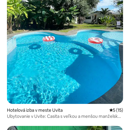
Hotelová izba v meste Uvita
Priemerné
5 (15)
Ubytovanie v Uvite: Casita s veľkou a menšou manželskou
posteľou