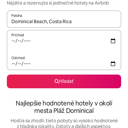
Nájdite a rezervujte si jedinečné hotely na Airbnb
Poloha
Keď budú výsledky k dispozícii, môžete si ich prechádzať pom
Príchod
Odchod
Hľadať
Najlepšie hodnotené hotely v okolí
mesta Pláž Dominical
Hostia sa zhodli: tieto pobyty sú vysoko hodnotené
z hľadiska lokality, čistoty a ďalších aspektov.