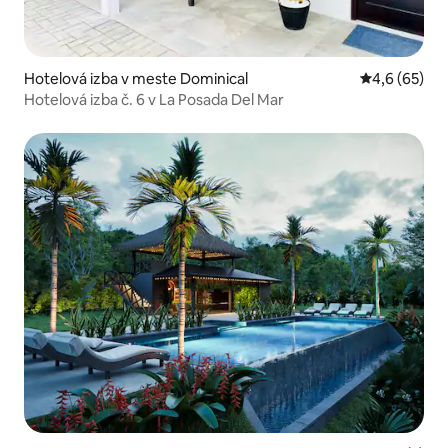
Hotelová izba v meste Dominical
Priemerné oh
4,6 (65)
Hotelová izba č. 6 v La Posada Del Mar