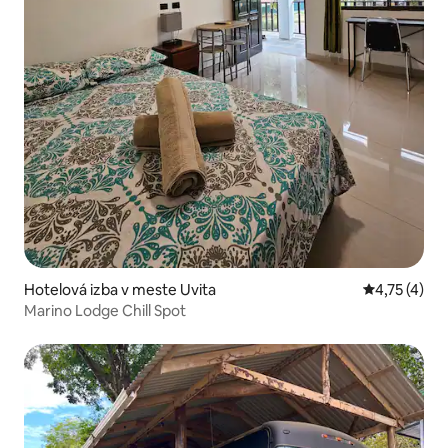
Hotelová izba v meste Uvita
Priemerné o
4,75 (4)
Marino Lodge Chill Spot