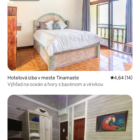
Hotelová izba v meste Tinamaste
Priemerné oho
4,64 (14)
Výhľad na oceán a hory s bazénom a vírivkou