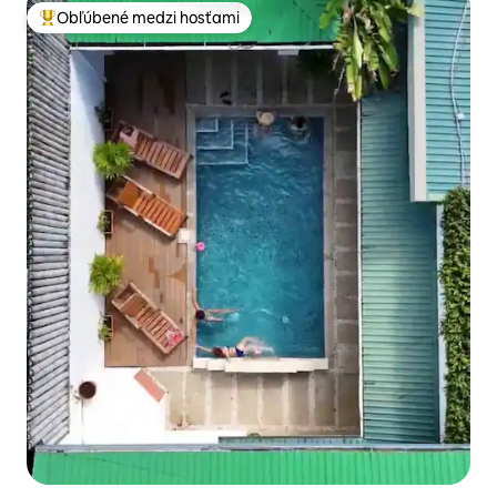
Obľúbené medzi hosťami
Najobľúbenejšie medzi hosťami