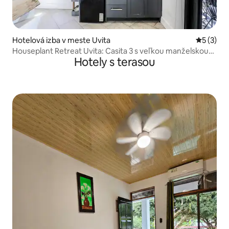
Hotelová izba v meste Uvita
Priemerné
5 (3)
Houseplant Retreat Uvita: Casita 3 s veľkou manželskou
Hotely s terasou
posteľou