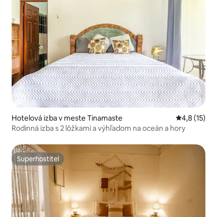
Hotelová izba v meste Tinamaste
Priemerné o
4,8 (15)
Rodinná izba s 2 lôžkami a výhľadom na oceán a hory
Superhostiteľ
Superhostiteľ