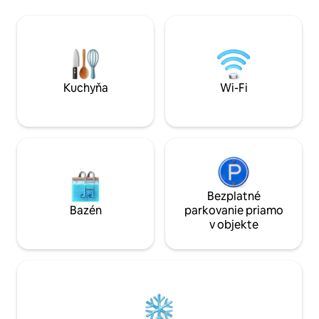
Premyslene zariadené apartmány
osoby. V La Posad
ponúkajú všetko, čo potrebujete na
všetkých obchodov
pokojný pobyt: veľkú manželskú posteľ
dojsť pešo do 5 min
(king), klimatizáciu, stropný ventilátor,
že môžete opustiť 
minichladničku a priestrannú kúpeľňu.
na nohách v piesku
Kuchyňa
Wi-Fi
Bezplatné
Bazén
parkovanie priamo
v objekte