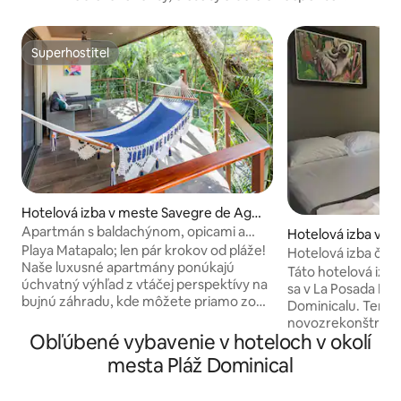
Superhostiteľ
Superhostiteľ
Hotelová izba v meste Savegre de Agui
rre
Apartmán s baldachýnom, opicami a
Hotelová izba v m
leňochodmi na pláži
Playa Matapalo; len pár krokov od pláže!
nical
Hotelová izba č. 3
Naše luxusné apartmány ponúkajú
Táto hotelová izba 
úchvatný výhľad z vtáčej perspektívy na
sa v La Posada Del 
bujnú záhradu, kde môžete priamo zo
Dominicalu. Tento
svojej hojdacej siete pozorovať opice,
novozrekonštruov
ara, tukany a leňochody. Každý
Obľúbené vybavenie v hoteloch v okolí
všetkými modern
apartmán má priestrannú terasu
potrebnými na čo 
mesta Pláž Dominical
vybavenú pohodlným sedacím kútom,
Táto izba je zaria
ktorá je ideálna na oddych vonku.
posteľami a môžu s