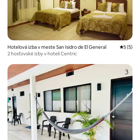
Hotelová izba v meste San Isidro de El General
Priemerné
5 (5)
2 hosťovské izby v hoteli Centric