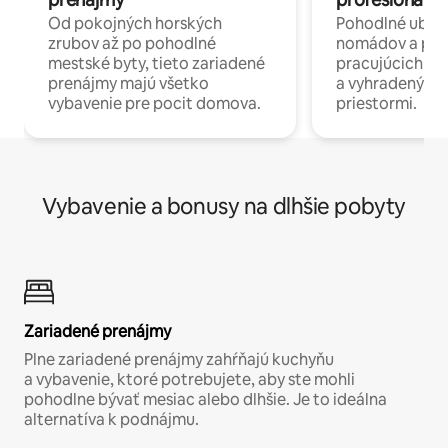
Od pokojných horských
Pohodlné ubyto
zrubov až po pohodlné
nomádov a pro
mestské byty, tieto zariadené
pracujúcich na 
prenájmy majú všetko
a vyhradenými
vybavenie pre pocit domova.
priestormi.
Vybavenie a bonusy na dlhšie pobyty
Zariadené prenájmy
Plne zariadené prenájmy zahŕňajú kuchyňu
a vybavenie, ktoré potrebujete, aby ste mohli
pohodlne bývať mesiac alebo dlhšie. Je to ideálna
alternatíva k podnájmu.