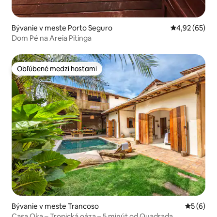
Bývanie v meste Porto Seguro
Priemerné oho
4,92 (65)
Dom Pé na Areia Pitinga
Obľúbené medzi hosťami
Obľúbené medzi hosťami
Bývanie v meste Trancoso
Priemerné
5 (6)
Casa Oka – Tropická oáza – 5 minút od Quadrada