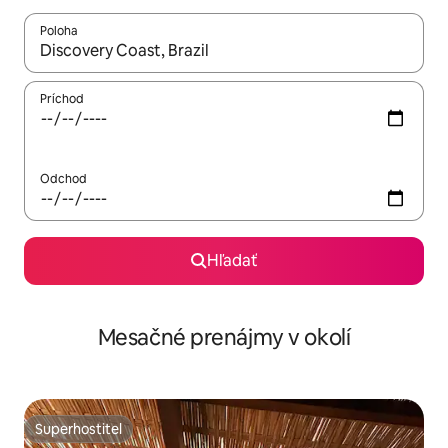
Poloha
Keď budú výsledky k dispozícii, môžete si ich prechádzať pom
Príchod
Odchod
Hľadať
Mesačné prenájmy v okolí
Superhostiteľ
Superhostiteľ