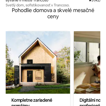
Bývanie v meste Trancoso
Priemerné 
5 (42)
Svetlý dom, sofistikovanosť v Trancoso.
Pohodlie domova a skvelé mesačné
ceny
Kompletne zariadené
Digitálni nomá
prenájmy
profesionáli 