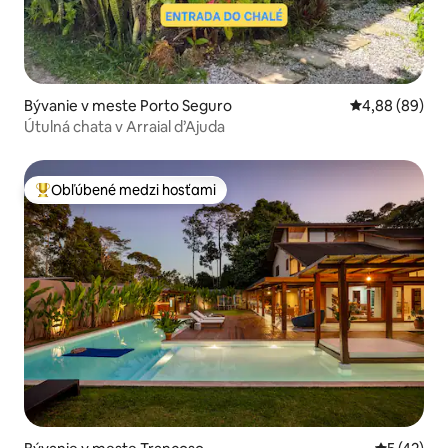
Bývanie v meste Porto Seguro
Priemerné oho
4,88 (89)
Útulná chata v Arraial d’Ajuda
Obľúbené medzi hosťami
Najobľúbenejšie medzi hosťami