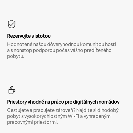
Rezervujte s istotou
Hodnotené našou dôveryhodnou komunitou hostí
a s nonstop podporou počas vášho predĺženého
pobytu.
Priestory vhodné na prácu pre digitálnych nomádov
Cestujete a pracujete zároveň? Nájdite si dlhodobý
pobyt s vysokorýchlostným Wi-Fi a vyhradenými
pracovnými priestormi.