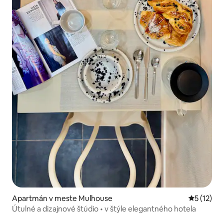
Apartmán v meste Mulhouse
Priemerné
5 (12)
Útulné a dizajnové štúdio • v štýle elegantného hotela