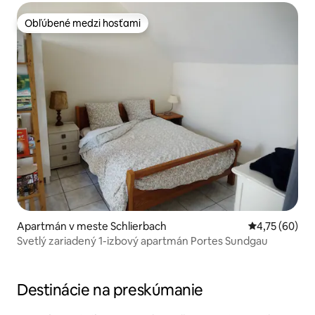
Obľúbené medzi hosťami
Obľúbené medzi hosťami
Apartmán v meste Schlierbach
Priemerné oho
4,75 (60)
Svetlý zariadený 1-izbový apartmán Portes Sundgau
Destinácie na preskúmanie