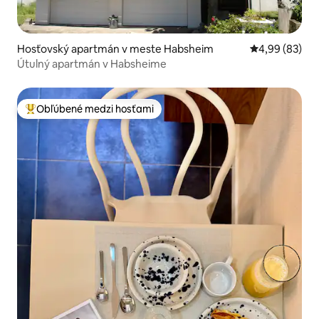
Hosťovský apartmán v meste Habsheim
Priemerné oho
4,99 (83)
Útulný apartmán v Habsheime
Obľúbené medzi hosťami
Najobľúbenejšie medzi hosťami