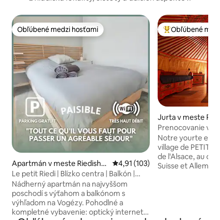
Obľúbené medzi hosťami
Obľúbené medz
Obľúbené medzi hosťami
Najobľúbenejšie 
Jurta v meste Pet
Prenocovanie v ju
Notre yourte est 
village de PETIT-L
de l'Alsace, au car
Apartmán v meste Riedishei
Priemerné ohodnotenie 4,91 z 5
4,91 (103)
Suisse et Allemagne. Aménagée au
m
Le petit Riedi | Blízko centra | Balkón |
d'un jardin, la Y
Pokojné
Nádherný apartmán na najvyššom
couchages. TOUT C
poschodí s výťahom a balkónom s
mètres, une anne
výhľadom na Vogézy. Pohodlné a
équipée et une S
kompletné vybavenie: optický internet,
avec WC(équipeme