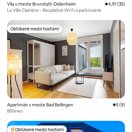
Vila v meste Brunstatt-Didenheim
Priemerné oh
4,91 (35)
La Villa Clairière – Bezplatné Wi-Fi a parkovanie
Obľúbené medzi hosťami
Obľúbené medzi hosťami
Apartmán v meste Bad Bellingen
Priemerné
5 (9)
B5fewo
Obľúbené medzi hosťami