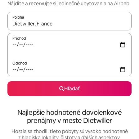
Nájdite a rezervujte si jedinečné ubytovania na Airbnb
Poloha
Keď budú výsledky k dispozícii, môžete si ich prechádzať pom
Príchod
Odchod
Hľadať
Najlepšie hodnotené dovolenkové
prenájmy v meste Dietwiller
Hostia sa zhodli: tieto pobyty sú vysoko hodnotené
z hľadiska lokality, čistoty a ďalších aspektov.