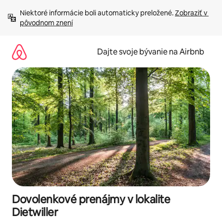
Preskočiť
Niektoré informácie boli automaticky preložené. 
Zobraziť v 
na
pôvodnom znení
obsah.
Dajte svoje bývanie na Airbnb
Dovolenkové prenájmy v lokalite
Dietwiller