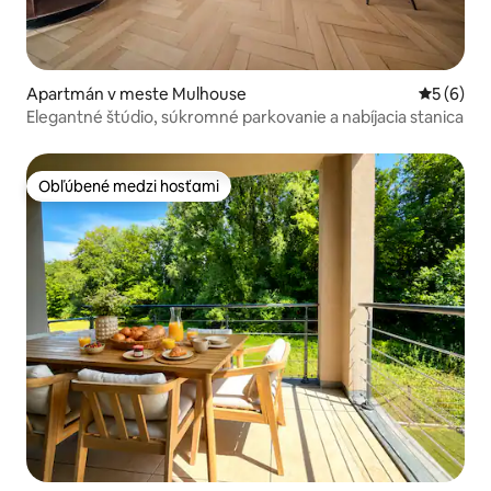
Apartmán v meste Mulhouse
Priemerné
5 (6)
Elegantné štúdio, súkromné parkovanie a nabíjacia stanica
Obľúbené medzi hosťami
Obľúbené medzi hosťami