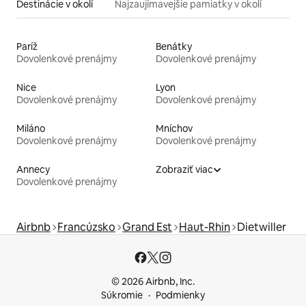
Destinácie v okolí
Najzaujímavejšie pamiatky v okolí
Paríž
Benátky
Dovolenkové prenájmy
Dovolenkové prenájmy
Nice
Lyon
Dovolenkové prenájmy
Dovolenkové prenájmy
Miláno
Mníchov
Dovolenkové prenájmy
Dovolenkové prenájmy
Annecy
Zobraziť viac
Dovolenkové prenájmy
Airbnb
Francúzsko
Grand Est
Haut-Rhin
Dietwiller
© 2026 Airbnb, Inc.
Súkromie
Podmienky