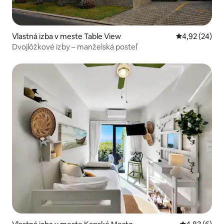
Vlastná izba v meste Table View
Priemerné oho
4,92 (24)
Dvojlôžkové izby – manželská posteľ