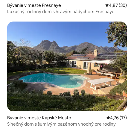
Bývanie v meste Fresnaye
Priemerné oho
4,87 (30)
Luxusný rodinný dom s hravým nádychom Fresnaye
Bývanie v meste Kapské Mesto
Priemerné oh
4,76 (17)
Slnečný dom s šumivým bazénom vhodný pre rodiny