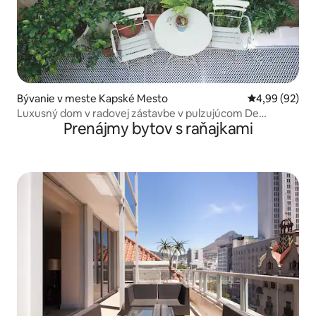
Bývanie v meste Kapské Mesto
Priemerné oho
4,99 (92)
Luxusný dom v radovej zástavbe v pulzujúcom De
Prenájmy bytov s raňajkami
Waterkante