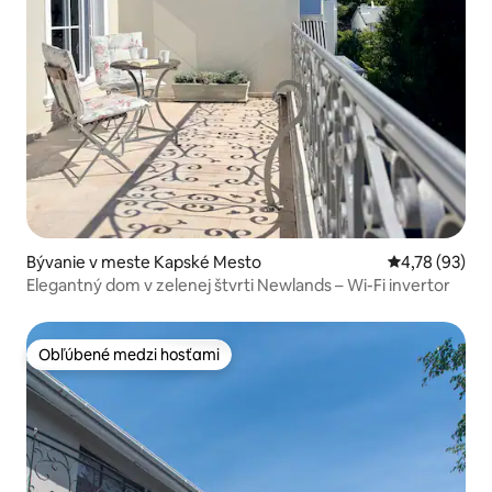
Bývanie v meste Kapské Mesto
Priemerné oho
4,78 (93)
Elegantný dom v zelenej štvrti Newlands – Wi-Fi invertor
Obľúbené medzi hosťami
Obľúbené medzi hosťami