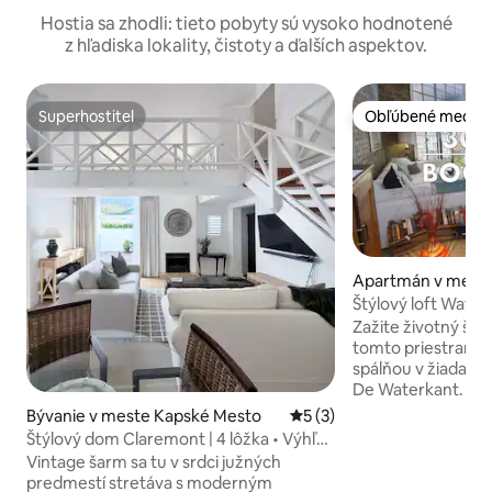
Hostia sa zhodli: tieto pobyty sú vysoko hodnotené
z hľadiska lokality, čistoty a ďalších aspektov.
Superhostiteľ
Obľúbené medzi 
Superhostiteľ
Obľúbené medzi 
Apartmán v mest
Mesto
Štýlový loft Water
V&A v blízkosti
Zažite životný štý
tomto priestrannom
spálňou v žiadanom
De Waterkant. Vyc
rýchle Wi-Fi, ekolo
Bývanie v meste Kapské Mesto
Priemerné ohodnotenie 5 z
5 (3)
Smart TV so služb
Štýlový dom Claremont | 4 lôžka • Výhľad
terasu, vonkajší b
• Parkovanie
Vintage šarm sa tu v srdci južných
bezpečnosť. Prejdi
predmestí stretáva s moderným