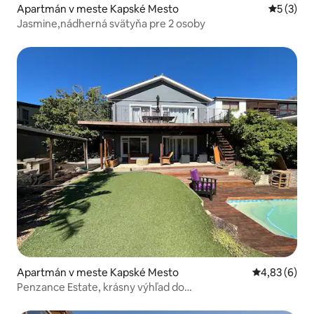
Apartmán v meste Kapské Mesto
Priemerné
5 (3)
Jasmine,nádherná svätyňa pre 2 osoby
Apartmán v meste Kapské Mesto
Priemerné oh
4,83 (6)
Penzance Estate, krásny výhľad do
údolia/klimatizácia/kúrenie