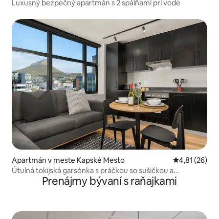
Luxusný bezpečný apartmán s 2 spálňami pri vode
Apartmán v meste Kapské Mesto
Priemerné oho
4,81 (26)
Útulná tokijská garsónka s práčkou so sušičkou a
Prenájmy bývaní s raňajkami
výhľadom na hory