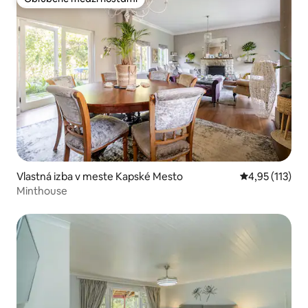
Obľúbené medzi hosťami
Vlastná izba v meste Kapské Mesto
Priemerné oho
4,95 (113)
Minthouse