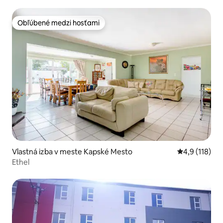
Obľúbené medzi hosťami
Obľúbené medzi hosťami
Vlastná izba v meste Kapské Mesto
Priemerné oh
4,9 (118)
Ethel