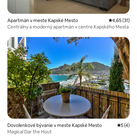
Apartmán v meste Kapské Mesto
Priemerné oh
4,65 (31)
Centrálny a moderný apartmán v centre Kapského Mesta
Dovolenkové bývanie v meste Kapské Mesto
Priemerné
5 (4)
Magical Dar the Hout