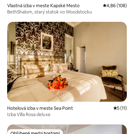
Vlastná izba v meste Kapské Mesto
Priemerné ohod
4,86 (108)
BethShalom, starý statok vo Woodstocku
Hotelová izba v meste Sea Point
Priemerné
5 (11)
Izba Villa Rosa deluxe
Obľúbené medzi hosťami