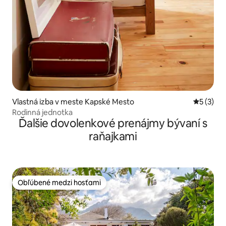
Vlastná izba v meste Kapské Mesto
Priemerné
5 (3)
Rodinná jednotka
Ďalšie dovolenkové prenájmy bývaní s
raňajkami
Obľúbené medzi hosťami
Obľúbené medzi hosťami