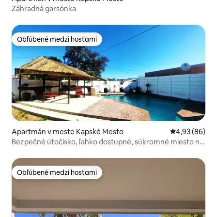
Záhradná garsónka
Obľúbené medzi hosťami
Obľúbené medzi hosťami
Apartmán v meste Kapské Mesto
Priemerné oho
4,93 (86)
Bezpečné útočisko, ľahko dostupné, súkromné miesto na
oddych
Obľúbené medzi hosťami
Obľúbené medzi hosťami