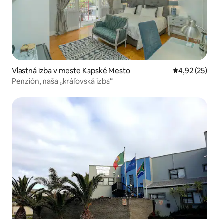
Vlastná izba v meste Kapské Mesto
Priemerné oho
4,92 (25)
Penzión, naša „kráľovská izba“