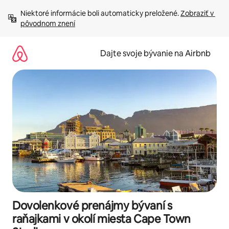
Preskočiť
Niektoré informácie boli automaticky preložené. 
Zobraziť v 
na
pôvodnom znení
obsah.
Dajte svoje bývanie na Airbnb
Dovolenkové prenájmy bývaní s
raňajkami v okolí miesta Cape Town