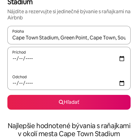
Stadium
Nájdite a rezervujte si jedinečné bývanie s raňajkami na
Airbnb
Poloha
Keď budú výsledky k dispozícii, môžete si ich prechádzať pom
Príchod
Odchod
Hľadať
Najlepšie hodnotené bývania s raňajkami
v okolí mesta Cape Town Stadium