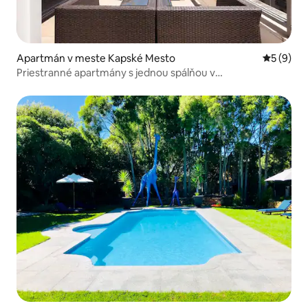
Apartmán v meste Kapské Mesto
Priemerné
5 (9)
Priestranné apartmány s jednou spálňou v
päťhviezdičkovom hoteli