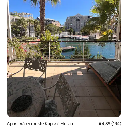
Apartmán v meste Kapské Mesto
Priemerné ohod
4,89 (194)