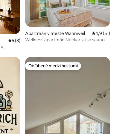
otení: 25
Apartmán v meste Wannweil
Priemerné ohodnoten
4,9 (51)
Wellness apartmán Neckartal so saunou
Priemerné ohodnotenie 5 z 5, počet hodnotení: 3
5 (3)
– nové otvorenie
 v
Obľúbené medzi hosťami
Obľúbené medzi hosťami
otení: 24