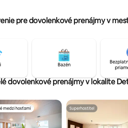
kúpeľňa - Balkón s krásnym vý
SSO-Kaffee → Küchenzeile →
Stuttgart - Práčka so sušičkou - 
chine/Trockner → Freie
uvm.
s zur
enie pre dovolenkové prenájmy v mes
Bezplatn
i
Bazén
priam
elé dovolenkové prenájmy v lokalite D
é medzi hosťami
Superhostiteľ
é medzi hosťami
Superhostiteľ