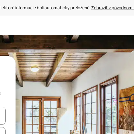
iektoré informácie boli automaticky preložené. 
Zobraziť v pôvodnom 
a
rechádzať pomocou klávesov so šípkami nahor a nadol alebo ich pres