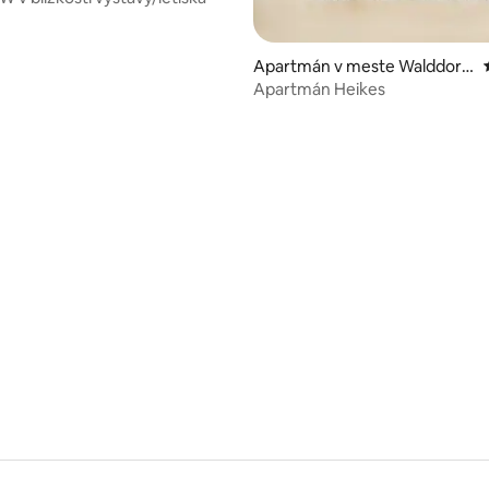
Apartmán v meste Walddorf
häslach
Apartmán Heikes