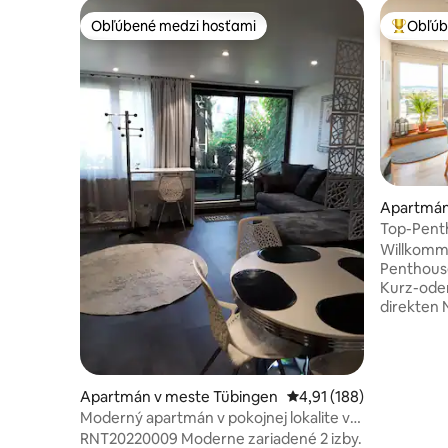
Obľúbené medzi hosťami
Obľúb
Obľúbené medzi hosťami
Najobľúb
Apartmán 
dt
Top-Penth
Airport | 
Willkomm
Penthouse,
Kurz-oder
direkten 
und der Me
Doppelbe
Schlafzim
Smart-TV 
Apartmán v meste Tübingen
Priemerné ohodnotenie 
4,91 (188)
Amazon P
Moderný apartmán v pokojnej lokalite v
Soundsystem → Schnelles In
blízkosti centra
RNT20220009 Moderne zariadené 2 izby.
Pad → Fit