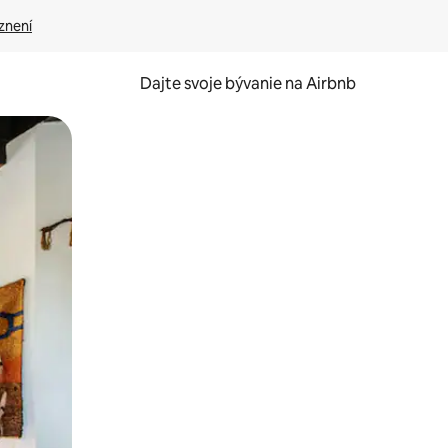
znení
Dajte svoje bývanie na Airbnb
kúmať pomocou dotykových gest či potiahnutia prstom.