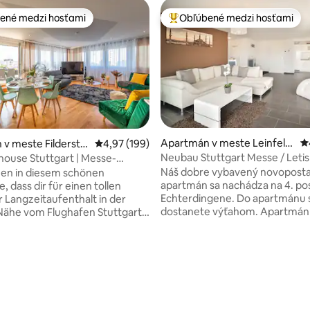
ené medzi hosťami
Obľúbené medzi hosťami
enejšie medzi hosťami
Najobľúbenejšie medzi hosťami
Apartmán v meste Leinfeld
P
v meste Fildersta
Priemerné ohodnotenie 4,97 z 5, počet hodno
4,97 (199)
en-Echterdingen
Neubau Stuttgart Messe / Leti
ouse Stuttgart | Messe-
Terasa
Náš dobre vybavený novopost
en in diesem schönen
apartmán sa nachádza na 4. po
 dass dir für einen tollen
Echterdingene. Do apartmánu 
 Langzeitaufenthalt in der
dostanete výťahom. Apartmán je
Nähe vom Flughafen Stuttgart
vybavený nasledujúcim zariaden
sse alles bietet: → 4 Kingsize
NAJLEPŠIA POLOHA: už za 2 mi
tten → 2 Badezimmer → 3
Messe a letisko Stuttgart. - Rýchle Wi-Fi -
mer für bis zu 8 Gäste →
Spálňa s manželskou posteľou v
75Zoll & NETFLIX sowie
4,91 z 5, počet hodnotení: 188
King - Manželská posteľ s man
rime → Bluetooth Kino-
posteľou - Plne vybavená kuch
ternet mit I
podlahové kúrenie - Moderná a veľká
ness-Equipment & Tischtennis