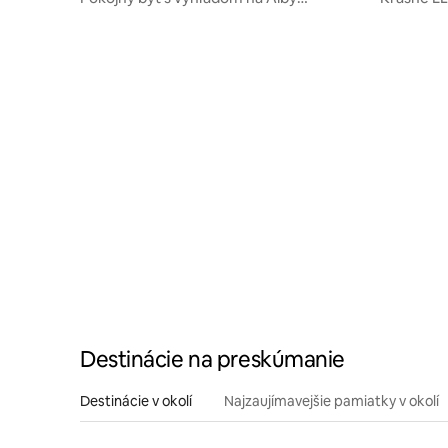
neďaleko Tübingen
Destinácie na preskúmanie
Destinácie v okolí
Najzaujímavejšie pamiatky v okolí