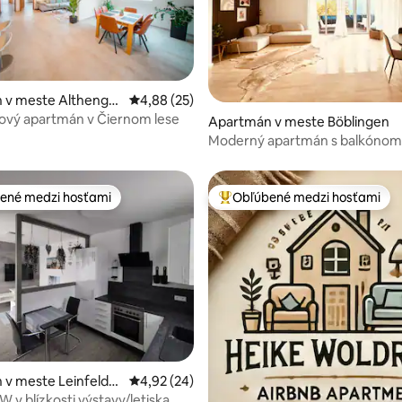
 v meste Althengst
Priemerné ohodnotenie 4,88 z 5, počet hodn
4,88 (25)
ový apartmán v Čiernom lese
 4,85 z 5, počet hodnotení: 20
Apartmán v meste Böblingen
Moderný apartmán s balkónom
Böblingene
ené medzi hosťami
Obľúbené medzi hosťami
enejšie medzi hosťami
Najobľúbenejšie medzi hosťami
 4,94 z 5, počet hodnotení: 18
 v meste Leinfelde
Priemerné ohodnotenie 4,92 z 5, počet hodn
4,92 (24)
dingen
 v blízkosti výstavy/letiska