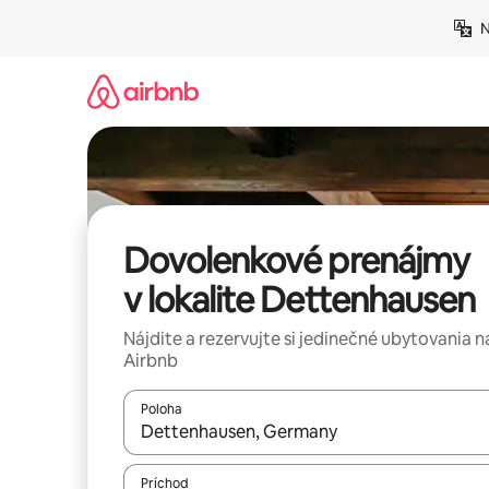
Preskočiť
N
na
obsah.
Dovolenkové prenájmy
v lokalite Dettenhausen
Nájdite a rezervujte si jedinečné ubytovania n
Airbnb
Poloha
Keď budú výsledky k dispozícii, môžete si ich p
Príchod