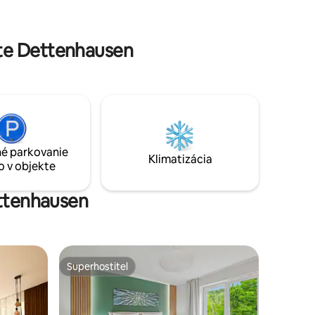
hľadom na
vôňu. Kachle na pelety a radiátory
Žehlička -
poskytujú útulné teplo v zime.
te Dettenhausen
é parkovanie
Klimatizácia
o v objekte
ettenhausen
Superhostiteľ
Superhostiteľ