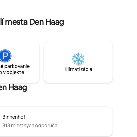
i
prechádzku.
UR za noc)
 za deň)
lí mesta Den Haag
é parkovanie
Klimatizácia
o v objekte
Den Haag
Binnenhof
313 miestnych odporúča