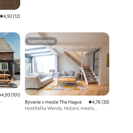
notení: 72
Priemerné ohodnotenie 4,92 z 5, počet hodnotení: 12
4,92 (12)
Superhostiteľ
Superhostiteľ
riemerné ohodnotenie 4,93 z 5, počet hodnotení: 101
4,93 (101)
.
Bývanie v meste The Hague
Priemerné ohodnoteni
4,76 (33)
Hostiteľka Wendy; Historic meets
modern