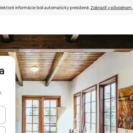
iektoré informácie boli automaticky preložené. 
Zobraziť v pôvodnom 
a
,
rechádzať pomocou klávesov so šípkami nahor a nadol alebo ich pres