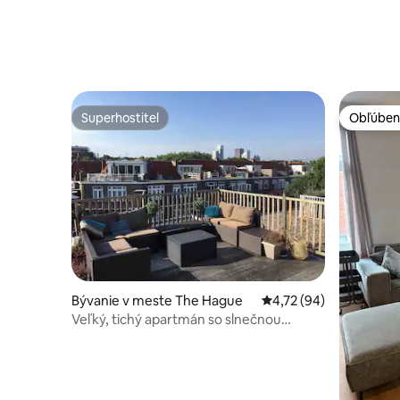
Superhostiteľ
Obľúben
Superhostiteľ
Obľúben
Bývanie v meste The Hague
Priemerné ohodnotenie
4,72 (94)
Veľký, tichý apartmán so slnečnou
strešnou terasou