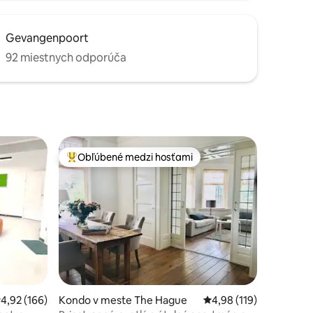
Gevangenpoort
92 miestnych odporúča
Obľúbené medzi hosťami
Najobľúbenejšie medzi hosťami
riemerné ohodnotenie 4,92 z 5, počet hodnotení: 166
4,92 (166)
Kondo v meste The Hague
Priemerné ohodnotenie
4,98 (119)