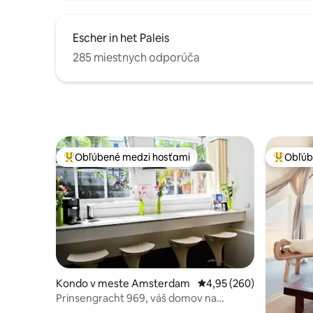
Escher in het Paleis
285 miestnych odporúča
Obľúbené medzi hosťami
Obľúb
Najobľúbenejšie medzi hosťami
Najobľúb
Kondo v meste Amsterdam
Priemerné ohodnotenie 
4,95 (260)
Prinsengracht 969, váš domov na
objavovanie Amsterdamu