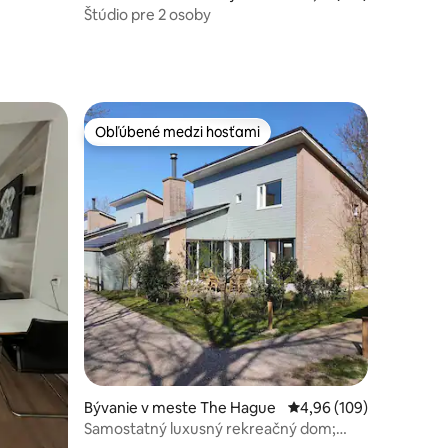
ee
Štúdio pre 2 osoby
Obľúbené medzi hosťami
Obľúbené medzi hosťami
Bývanie v meste The Hague
Priemerné ohodnotenie 
4,96 (109)
Samostatný luxusný rekreačný dom;
sauna, krb, 2x kúpeľ