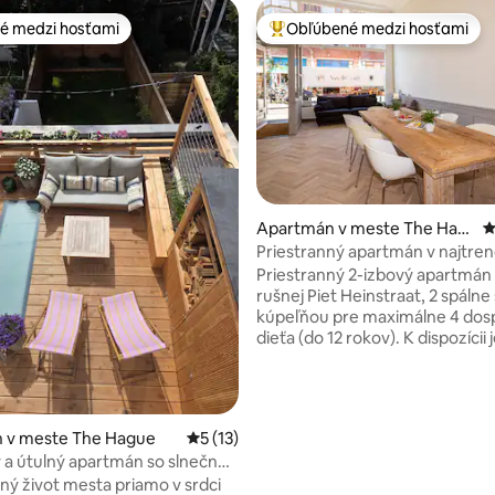
é medzi hosťami
Obľúbené medzi hosťami
é medzi hosťami
Najobľúbenejšie medzi hosťami
4,92 z 5, počet hodnotení: 296
Apartmán v meste The Hag
P
ue
Priestranný apartmán v najtren
štvrti Haagu
Priestranný 2-izbový apartmán F
rušnej Piet Heinstraat, 2 spálne 
kúpeľňou pre maximálne 4 dosp
dieťa (do 12 rokov). K dispozícii 
obývacia izba s posedením, ve
stolom a vybavenou kuchyňou 
bezplatnou kávou (Nespresso) 
príslušenstvom na prípravu čaju
 v meste The Hague
Priemerné ohodnotenie 5 z 5, počet hod
5 (13)
Nachádza sa v „Zeeheldenkwart
 a útulný apartmán so slnečnou
centre Haagu, s mnohými útul
šný život mesta priamo v srdci
reštauráciami (raňajkami) a (so