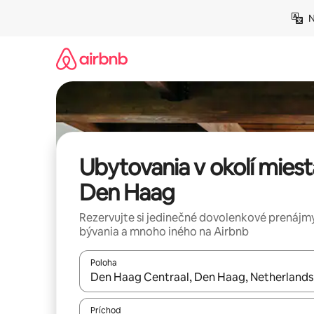
Preskočiť
N
na
obsah.
Ubytovania v okolí miest
Den Haag
Rezervujte si jedinečné dovolenkové prenájmy
bývania a mnoho iného na Airbnb
Poloha
Keď budú výsledky k dispozícii, môžete si ich p
Príchod