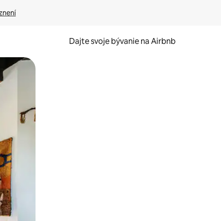
znení
Dajte svoje bývanie na Airbnb
kúmať pomocou dotykových gest či potiahnutia prstom.