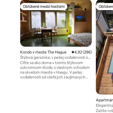
Obľúbené medzi hosťami
Obľúben
Obľúbené medzi hosťami
Obľúben
Kondo v meste The Hague
Priemerné ohodnotenie 
4,92 (296)
Štýlová garsónka, v pešej vzdialenosti od
všetkých hotspotov
Cíťte sa ako doma v tomto štýlovom
súkromnom štúdiu s vlastným vchodom
na skvelom mieste v Haagu. V pešej
vzdialenosti od všetkých zaujímavých
miest: obchodov, múzeí, palácov,
parlamentu, parkov, vintage obchodov,
barov, kaviarní a reštaurácií. Pláž je
vzdialená 15 minút (električka je 500
Apartmán
metrov odtiaľto). Útulná garsónka (24
Elegantný
m²) sa nachádza na prízemí a disponuje
terasou
Zažite ru
pripojením Wi-Fi, Smart TV s NETFLIXOM,