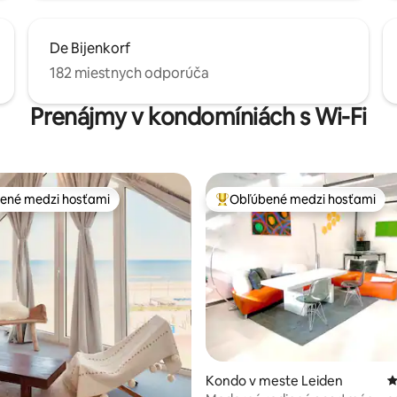
De Bijenkorf
182 miestnych odporúča
Prenájmy v kondomíniách s Wi-Fi
ené medzi hosťami
Obľúbené medzi hosťami
enejšie medzi hosťami
Najobľúbenejšie medzi hosťami
4,95 z 5, počet hodnotení: 260
Kondo v meste Leiden
P