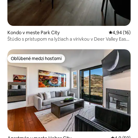
Kondo v meste Park City
Priemerné oho
4,94 (16)
Štúdio s prístupom na lyžiach a vírivkou v Deer Valley East
Village
Obľúbené medzi hosťami
Obľúbené medzi hosťami