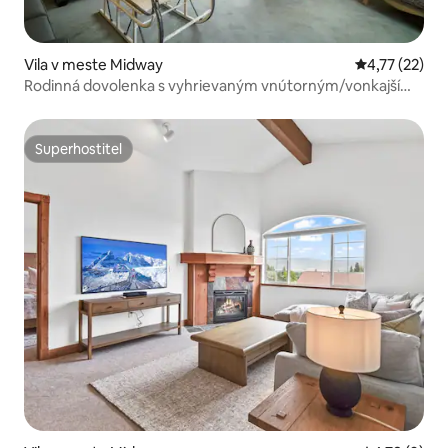
Vila v meste Midway
Priemerné oh
4,77 (22)
Rodinná dovolenka s vyhrievaným vnútorným/vonkajším
bazénom, Vila 2090
Superhostiteľ
Superhostiteľ