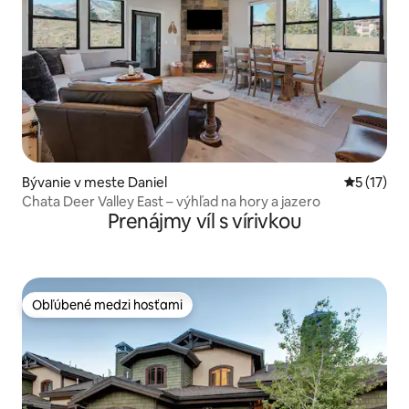
Bývanie v meste Daniel
Priemerné
5 (17)
Chata Deer Valley East – výhľad na hory a jazero
Prenájmy víl s vírivkou
Obľúbené medzi hosťami
Obľúbené medzi hosťami