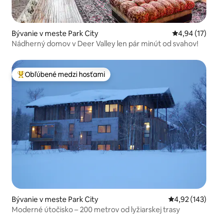
Bývanie v meste Park City
Priemerné oho
4,94 (17)
Nádherný domov v Deer Valley len pár minút od svahov!
Obľúbené medzi hosťami
Najobľúbenejšie medzi hosťami
Bývanie v meste Park City
Priemerné ohod
4,92 (143)
Moderné útočisko – 200 metrov od lyžiarskej trasy