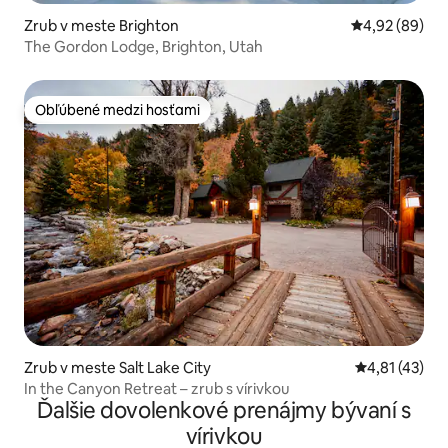
Zrub v meste Brighton
Priemerné oho
4,92 (89)
The Gordon Lodge, Brighton, Utah
Obľúbené medzi hosťami
Obľúbené medzi hosťami
Zrub v meste Salt Lake City
Priemerné oh
4,81 (43)
In the Canyon Retreat – zrub s vírivkou
Ďalšie dovolenkové prenájmy bývaní s
vírivkou