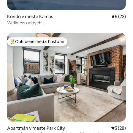
Kondo v meste Kamas
Priemerné 
5 (73)
Wellness oddych
Sauna/kúpele/turistika/SUP/jóga/bicyklovanie
Obľúbené medzi hosťami
Najobľúbenejšie medzi hosťami
Apartmán v meste Park City
Priemerné 
5 (28)