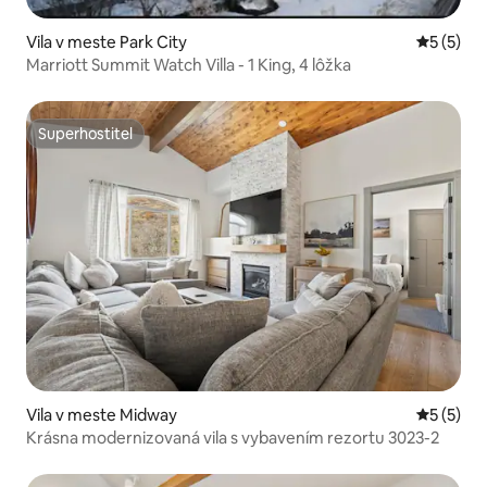
Vila v meste Park City
Priemerné
5 (5)
Marriott Summit Watch Villa - 1 King, 4 lôžka
Superhostiteľ
Superhostiteľ
Vila v meste Midway
Priemerné
5 (5)
Krásna modernizovaná vila s vybavením rezortu 3023-2