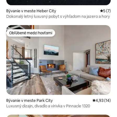
Bývanie v meste Heber City
Priemerné
5 (7)
Dokonalý letný luxusný pobyt s výhľadom na jazero a hory
Obľúbené medzi hosťami
Obľúbené medzi hosťami
Bývanie v meste Park City
Priemerné oho
4,93 (14)
Luxusný dizajn, divadlo a vírivka v Pinnacle 1320