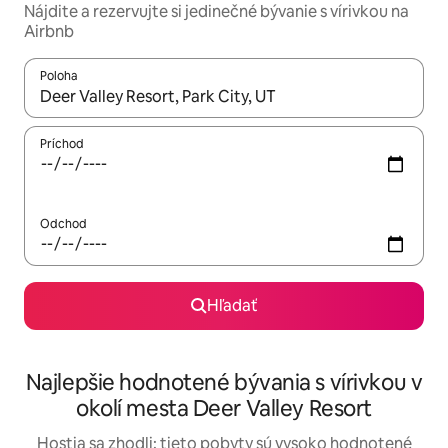
Nájdite a rezervujte si jedinečné bývanie s vírivkou na
Airbnb
Poloha
Keď budú výsledky k dispozícii, môžete si ich prechádzať pom
Príchod
Odchod
Hľadať
Najlepšie hodnotené bývania s vírivkou v
okolí mesta Deer Valley Resort
Hostia sa zhodli: tieto pobyty sú vysoko hodnotené