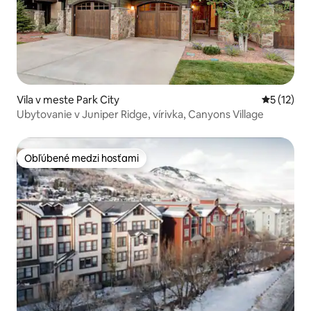
Vila v meste Park City
Priemerné
5 (12)
Ubytovanie v Juniper Ridge, vírivka, Canyons Village
Obľúbené medzi hosťami
Obľúbené medzi hosťami