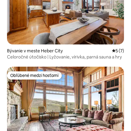
Bývanie v meste Heber City
Priemerné
5 (7)
Celoročné útočisko | Lyžovanie, vírivka, parná sauna a hry
Obľúbené medzi hosťami
Obľúbené medzi hosťami