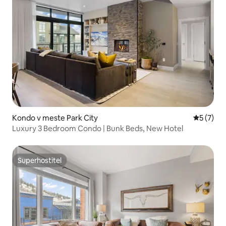
Kondo v meste Park City
Priemerné
5 (7)
Luxury 3 Bedroom Condo | Bunk Beds, New Hotel
Superhostiteľ
Superhostiteľ