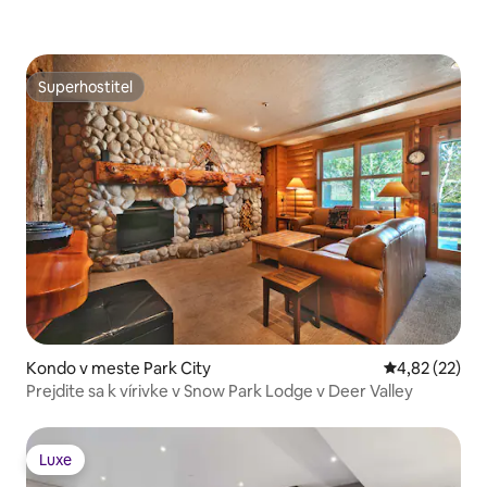
Superhostiteľ
Superhostiteľ
Kondo v meste Park City
Priemerné oho
4,82 (22)
Prejdite sa k vírivke v Snow Park Lodge v Deer Valley
Luxe
Luxe