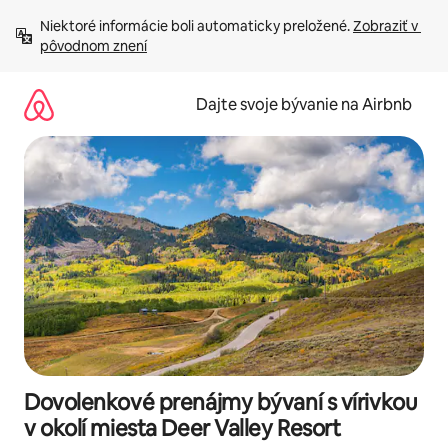
Preskočiť
Niektoré informácie boli automaticky preložené. 
Zobraziť v 
na
pôvodnom znení
obsah.
Dajte svoje bývanie na Airbnb
Dovolenkové prenájmy bývaní s vírivkou
v okolí miesta Deer Valley Resort