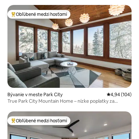
Obľúbené medzi hosťami
Najobľúbenejšie medzi hosťami
Bývanie v meste Park City
Priemerné ohod
4,94 (104)
True Park City Mountain Home – nízke poplatky za
upratanie!
Obľúbené medzi hosťami
Najobľúbenejšie medzi hosťami