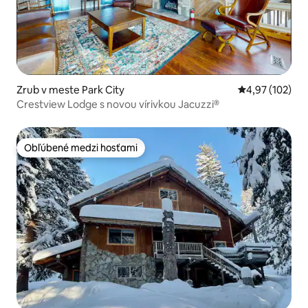
Zrub v meste Park City
Priemerné ohod
4,97 (102)
Crestview Lodge s novou vírivkou Jacuzzi®
Obľúbené medzi hosťami
Obľúbené medzi hosťami