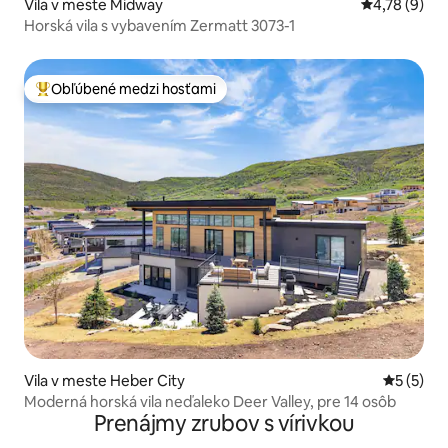
Vila v meste Midway
Priemerné oh
4,78 (9)
Horská vila s vybavením Zermatt 3073-1
Obľúbené medzi hosťami
Najobľúbenejšie medzi hosťami
Vila v meste Heber City
Priemerné
5 (5)
Moderná horská vila neďaleko Deer Valley, pre 14 osôb
Prenájmy zrubov s vírivkou