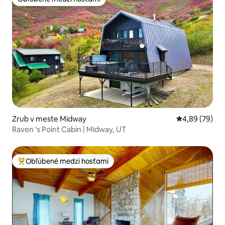
Obľúbené medzi hosťami
Zrub v meste Midway
Priemerné oho
4,89 (79)
Raven 's Point Cabin | Midway, UT
Obľúbené medzi hosťami
Najobľúbenejšie medzi hosťami