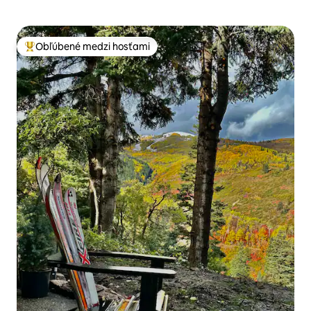
Obľúbené medzi hosťami
Najobľúbenejšie medzi hosťami