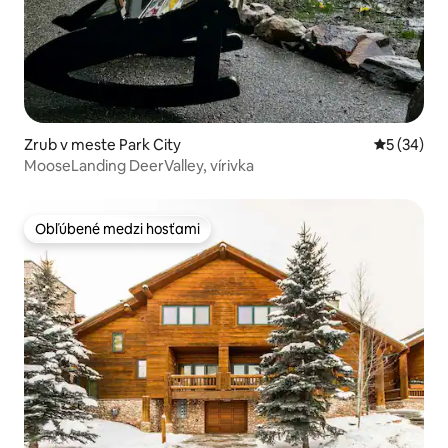
Zrub v meste Park City
Priemerné 
5 (34)
MooseLanding DeerValley, vírivka
Obľúbené medzi hosťami
Obľúbené medzi hosťami