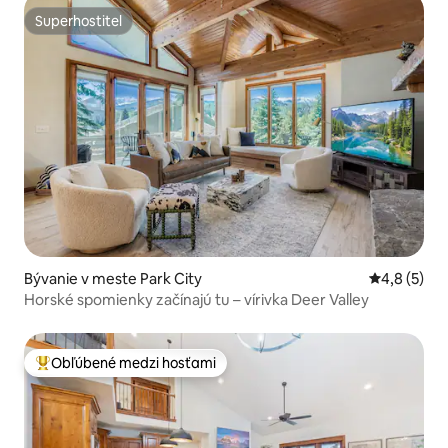
Superhostiteľ
Superhostiteľ
Bývanie v meste Park City
Priemerné 
4,8 (5)
Horské spomienky začínajú tu – vírivka Deer Valley
Obľúbené medzi hosťami
Najobľúbenejšie medzi hosťami