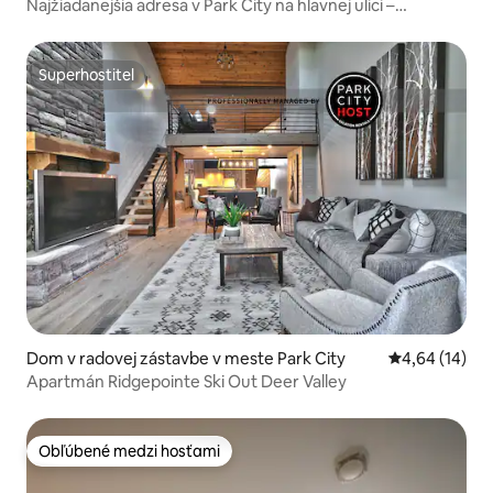
Najžiadanejšia adresa v Park City na hlavnej ulici –
podkrovie
Superhostiteľ
Superhostiteľ
Dom v radovej zástavbe v meste Park City
Priemerné oho
4,64 (14)
Apartmán Ridgepointe Ski Out Deer Valley
Obľúbené medzi hosťami
Obľúbené medzi hosťami