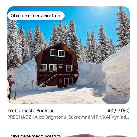
Obľúbené medzi hosťami
Obľúbené medzi hosťami
Zrub v meste Brighton
Priemerné oho
4,97 (60)
PRECHÁDZKA do Brightonu! Súkromná VÍRIVKA! Výhľad
na hory!
Obľúbené medzi hosťami