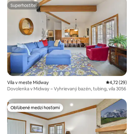
Superhostiteľ
Superhostiteľ
Vila v meste Midway
Priemerné oho
4,72 (29)
Dovolenka v Midway ~ Vyhrievaný bazén, tubing, vila 3056
Obľúbené medzi hosťami
Obľúbené medzi hosťami