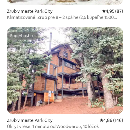
Zrub v meste Park City
Priemerné oho
4,95 (87)
Klimatizované! Zrub pre 8 – 2 spálne/2,5 kúpeľne 1500
stôp štvorcových
Superhostiteľ
Superhostiteľ
Zrub v meste Park City
Priemerné ohod
4,86 (146)
Úkryt v lese, 1 minúta od Woodwardu, 10 lôžok