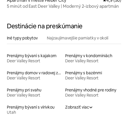
Apartmán v meste Heber City
Priemerné oh
4,9 (50)
5 minút od East Deer Valley | Moderný 2-izbový apartmán
Destinácie na preskúmanie
Iné typy pobytov
Najzaujímavejšie pamiatky v okolí
Prenájmy bývaní s kajakom
Prenájmy v kondomíniách
Deer Valley Resort
Deer Valley Resort
Prenájmy domov v radovej zástavbe
Prenájmy s bazénmi
Deer Valley Resort
Deer Valley Resort
Prenájmy pri svahu
Prenájmy vhodné pre rodiny
Deer Valley Resort
Deer Valley Resort
Prenájmy bývaní s vírivkou
Zobraziť viac
Utah