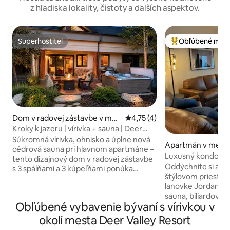
z hľadiska lokality, čistoty a ďalších aspektov.
Superhostiteľ
Obľúbené medz
Superhostiteľ
Najobľúbenejšie 
Dom v radovej zástavbe v mes
Priemerné ohodnotenie 4,75 z
4,75 (4)
te Park City
Kroky k jazeru | vírivka + sauna | Deer
Valley
Súkromná vírivka, ohnisko a úplne nová
Apartmán v meste
cédrová sauna pri hlavnom apartmáne –
Luxusný kondomín
tento dizajnový dom v radovej zástavbe
Oddýchnite si a od
s 3 spálňami a 3 kúpeľňami ponúka
štýlovom priestore
ubytovanie pre 6 osôb, dve postele king,
lanovke Jordanelle
posteľ queen, profesionálnu kuchyňu,
sauna, biliardový s
rýchle Wi-Fi a priestor na odkladanie lyží.
Obľúbené vybavenie bývaní s vírivkou v
komunitné salóni
Len pár krokov od chaty sa nachádza
skrinky na lyže na
komunitné jazero s piesočnou plážou,
okolí mesta Deer Valley Resort
lanovka, kompletn
kde môžete plávať a vyskúšať si