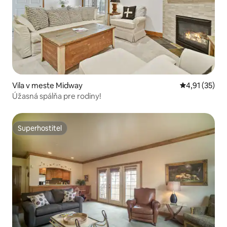
Vila v meste Midway
Priemerné oh
4,91 (35)
Úžasná spálňa pre rodiny!
Superhostiteľ
Superhostiteľ