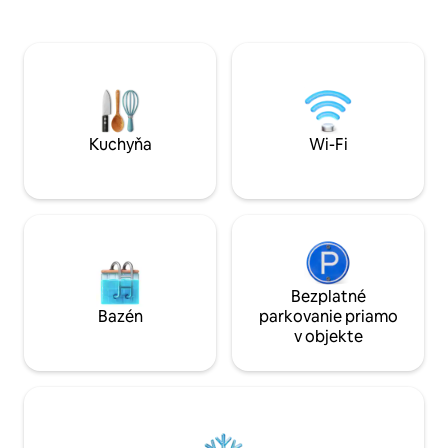
jogové štúdio, cent
paddleboarding. Letné dni sú tu plné
pinballové automat
zážitkov a chodníčky cez lúky začínajú
Apartmán s jedno
priamo pri dverách. V zime je Deer Valley
prepojený s priľahlým š
Resort vzdialené 0,6 míle a bezplatná
veľkosti King, jed
kyvadlová doprava Park City zastavuje
veľkosti Queen, 2
hneď vonku – Historic Main Street je
kuchyne, 2 kúpeľn
vzdialená 1 míľu. Letá pri jazere, zimy na
pohodlný obývací 
Kuchyňa
Wi-Fi
lyžiach, jeden nezabudnuteľný domov.
hier.
Bezplatné
Bazén
parkovanie priamo
v objekte