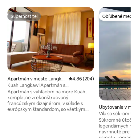
Superhostiteľ
Obľúbené medzi 
Superhostiteľ
Obľúbené medzi 
Apartmán v meste Langka
Priemerné ohodnotenie 4,86 z 5
4,86 (204)
wi
Kuah Langkawi Apartmán s
panoramatickým výhľadom
Apartmán s výhľadom na more Kuah,
kompletne zrekonštruovaný
francúzskym dizajnérom, v súlade s
Ubytovanie v mes
európskym štandardom, so všetkým
wi
Vila so súkromn
pohodlím a zmyslom pre detail, aby bol
bazénom na Lang
Súkromné útočisk
pobyt našich cestovateľov príjemný,
legendárnych ryžo
rezidencia, apartmán s nádherným
navrhnuté pre tých
výhľadom, obsluhovaný dvojitým
samotu, romantik