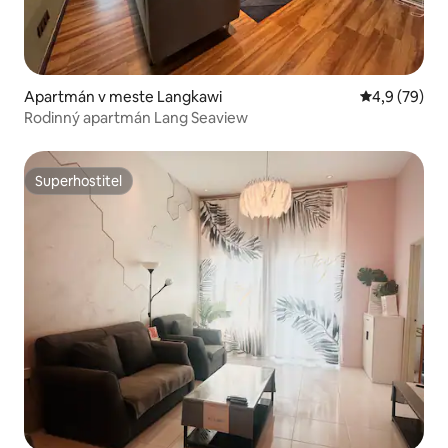
Apartmán v meste Langkawi
Priemerné oh
4,9 (79)
Rodinný apartmán Lang Seaview
Superhostiteľ
Superhostiteľ