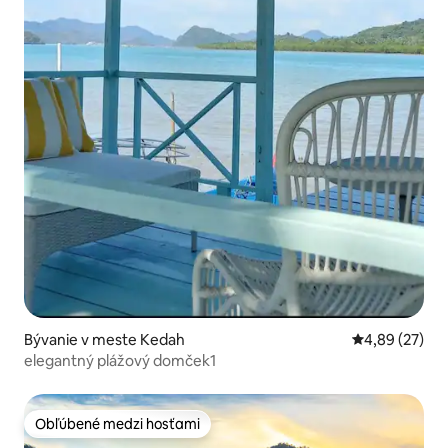
Bývanie v meste Kedah
Priemerné oho
4,89 (27)
elegantný plážový domček1
Obľúbené medzi hosťami
Obľúbené medzi hosťami