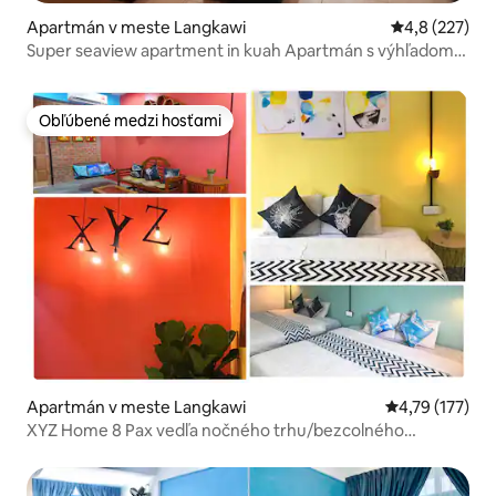
Apartmán v meste Langkawi
Priemerné oho
4,8 (227)
Super seaview apartment in kuah Apartmán s výhľadom
na more v Kuah 2 spálne 1 obývacia izba
Obľúbené medzi hosťami
Obľúbené medzi hosťami
Apartmán v meste Langkawi
Priemerné oho
4,79 (177)
XYZ Home 8 Pax vedľa nočného trhu/bezcolného
obchodu