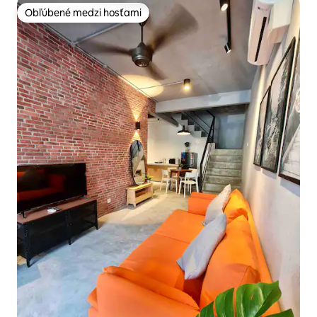
Obľúbené medzi hosťami
Obľúbené medzi hosťami