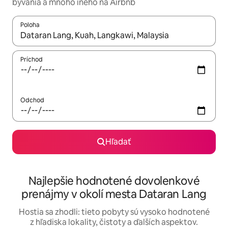
bývania a mnoho iného na Airbnb
Poloha
Keď budú výsledky k dispozícii, môžete si ich prechádzať pom
Príchod
Odchod
Hľadať
Najlepšie hodnotené dovolenkové
prenájmy v okolí mesta Dataran Lang
Hostia sa zhodli: tieto pobyty sú vysoko hodnotené
z hľadiska lokality, čistoty a ďalších aspektov.