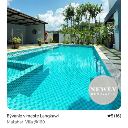
Bývanie v meste Langkawi
Priemerné 
5 (16)
Matahari Villa @160