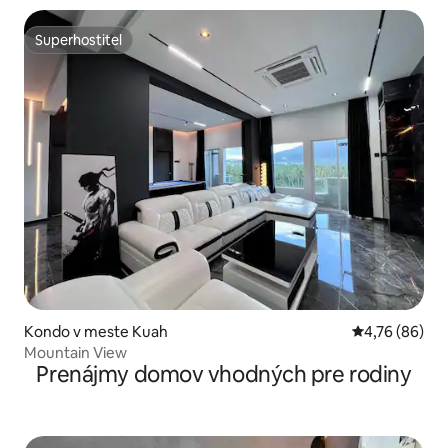
Superhostiteľ
Superhostiteľ
Kondo v meste Kuah
Priemerné oho
4,76 (86)
Mountain View
Prenájmy domov vhodných pre rodiny