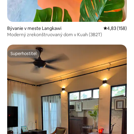
Bývanie v meste Langkawi
Priemerné ohod
4,83 (158)
Moderný zrekonštruovaný dom v Kuah (3B2T)
Superhostiteľ
Superhostiteľ