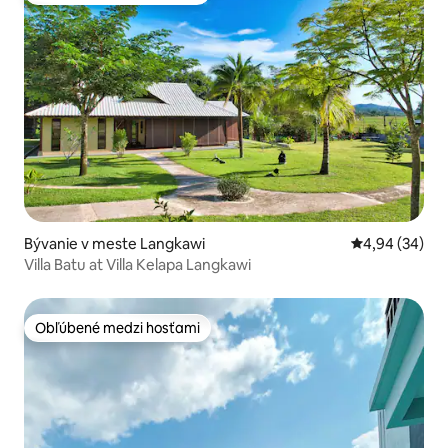
Bývanie v meste Langkawi
Priemerné oho
4,94 (34)
Villa Batu at Villa Kelapa Langkawi
Obľúbené medzi hosťami
Obľúbené medzi hosťami