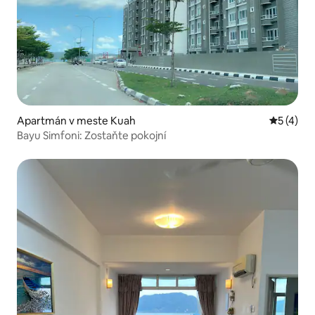
Apartmán v meste Kuah
Priemerné
5 (4)
Bayu Simfoni: Zostaňte pokojní