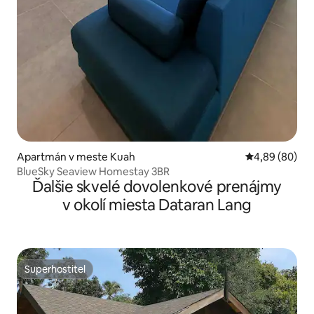
Apartmán v meste Kuah
Priemerné oho
4,89 (80)
BlueSky Seaview Homestay 3BR
Ďalšie skvelé dovolenkové prenájmy
v okolí miesta Dataran Lang
Superhostiteľ
Superhostiteľ