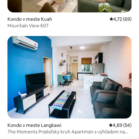
Kondo v meste Kuah
Priemerné oho
4,72 (69)
Mountain View 607
Kondo v meste Langkawi
Priemerné oho
4,69 (54)
The Moments Priateľský kruh Apartmán s výhľadom na
more