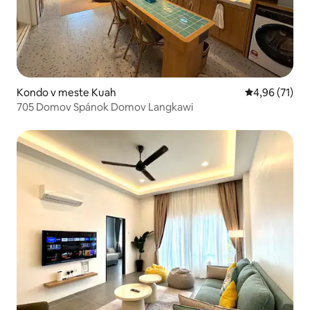
Kondo v meste Kuah
Priemerné oho
4,96 (71)
705 Domov Spánok Domov Langkawi