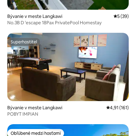
Bývanie v meste Langkawi
Priemerné 
5 (39)
No.3B D 'escape 18Pax PrivatePool Homestay
Superhostiteľ
Superhostiteľ
Bývanie v meste Langkawi
Priemerné oho
4,91 (161)
POBYT IMPIAN
Obľúbené medzi hosťami
Obľúbené medzi hosťami