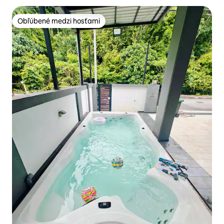
Obľúbené medzi hosťami
Obľúbené medzi hosťami