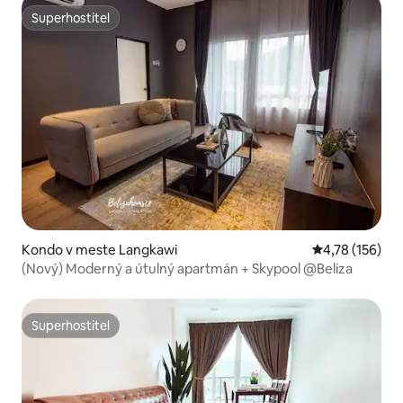
Superhostiteľ
Superhostiteľ
Kondo v meste Langkawi
Priemerné ohod
4,78 (156)
(Nový) Moderný a útulný apartmán + Skypool @Beliza
Superhostiteľ
Superhostiteľ