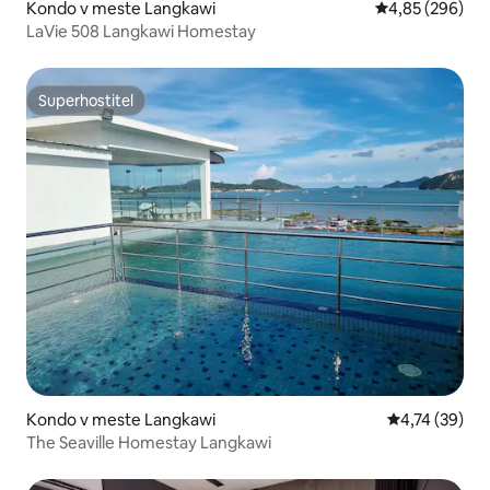
Kondo v meste Langkawi
Priemerné ohod
4,85 (296)
LaVie 508 Langkawi Homestay
Superhostiteľ
Superhostiteľ
Kondo v meste Langkawi
Priemerné oho
4,74 (39)
The Seaville Homestay Langkawi