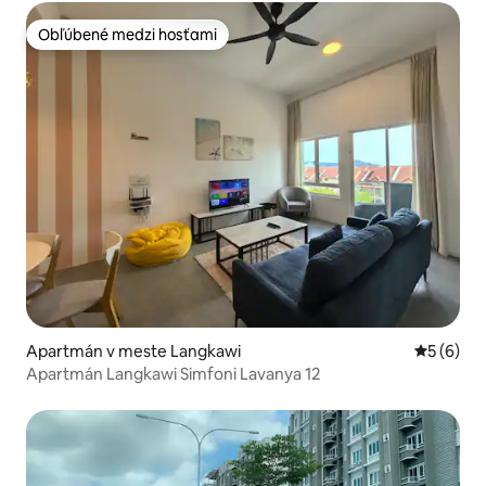
Obľúbené medzi hosťami
Obľúbené medzi hosťami
Apartmán v meste Langkawi
Priemerné
5 (6)
Apartmán Langkawi Simfoni Lavanya 12