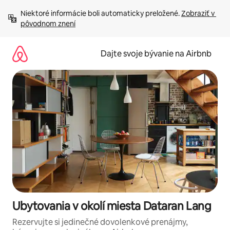
Preskočiť
Niektoré informácie boli automaticky preložené. 
Zobraziť v 
na
pôvodnom znení
obsah.
Dajte svoje bývanie na Airbnb
Ubytovania v okolí miesta Dataran Lang
Rezervujte si jedinečné dovolenkové prenájmy,