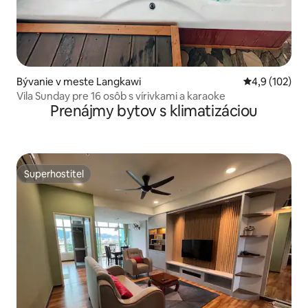
Bývanie v meste Langkawi
Priemerné oho
4,9 (102)
Vila Sunday pre 16 osôb s vírivkami a karaoke
Prenájmy bytov s klimatizáciou
Superhostiteľ
Superhostiteľ