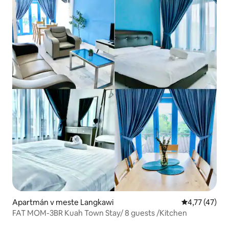
Apartmán v meste Langkawi
Priemerné oh
4,77 (47)
FAT MOM-3BR Kuah Town Stay/ 8 guests /Kitchen