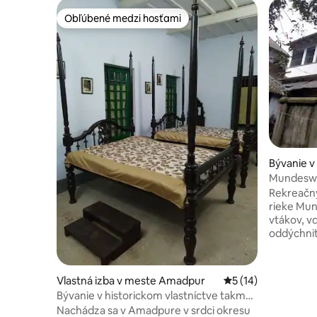
Obľúbené medzi hosťami
Obľúbené medzi hosťami
Bývanie v
Mundeswa
Rekreačný
rieke Mundeswari. Pr
vtákov, v
oddýchnite
ryžových 
uvoľnite. Čaká na vás tiché útočisko. V
tichu svet
Vlastná izba v meste Amadpur
Priemerné ohodnote
5 (14)
kukurice, 
Bývanie v historickom vlastníctve takmer
spevom v
375 rokov staré
Nachádza sa v Amadpure v srdci okresu
steny, ot