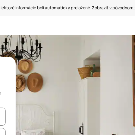
iektoré informácie boli automaticky preložené. 
Zobraziť v pôvodnom 
a
rechádzať pomocou klávesov so šípkami nahor a nadol alebo ich pres