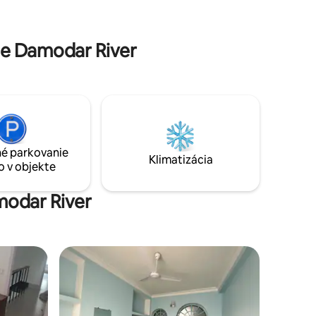
ieho
Our Homestay is within 10 km range of
South Bengal 's 2 most famous river
confluences (Confluence of Damodar &
te Damodar River
Ganges) and (Confluence of Rupnarayan
& Ganges).
é parkovanie
Klimatizácia
o v objekte
modar River