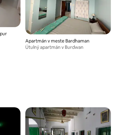
bpur
Apartmán v meste Bardhaman
Útulný apartmán v Burdwan