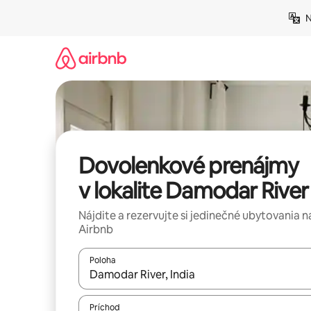
Preskočiť
N
na
obsah.
Dovolenkové prenájmy
v lokalite Damodar River
Nájdite a rezervujte si jedinečné ubytovania n
Airbnb
Poloha
Keď budú výsledky k dispozícii, môžete si ich p
Príchod