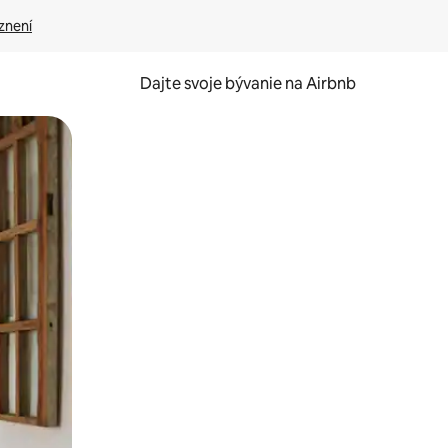
znení
Dajte svoje bývanie na Airbnb
kúmať pomocou dotykových gest či potiahnutia prstom.