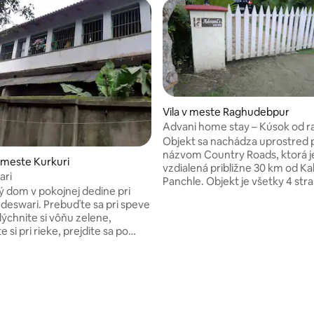
Vila v meste Raghudebpur
Advani home stay – Kúsok od ra
Objekt sa nachádza uprostred p
názvom Country Roads, ktorá j
 meste Kurkuri
vzdialená približne 30 km od Ka
ri
Panchle. Objekt je všetky 4 strany
 dom v pokojnej dedine pri
otvorené s výhľadom na jazero. V
ebuďte sa pri speve
BHK s pripojenou kúpeľňou, ku
dýchnite si vôňu zelene,
jedálenským kútom cum salón. 
 si pri rieke, prejdite sa po
strany sú obklopené pozemkam
poliach alebo sa jednoducho
dostatočným parkovacím mies
Absolútne pokojné od prírody, 
a sa čas zastavuje na klasoch
zároveň sa dotýka každého vyb
nie 5 z 5, počet hodnotení: 14
Zvuk vlnenia rieky sa mieša so
ktoré človek potrebuje. V objek
ečerného cvrčka. Hlinené
nachádza klub, ktorý má krásn
vorené dvere, tieň stromu,