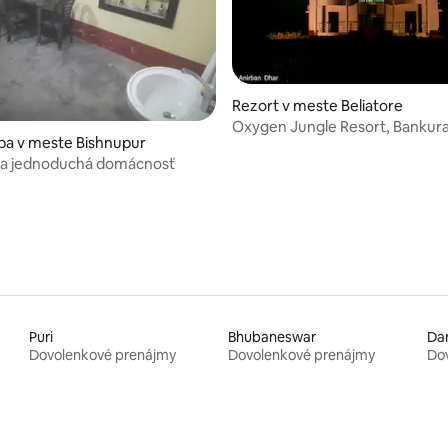
Rezort v meste Beliatore
Oxygen Jungle Resort, Bankur
zba v meste Bishnupur
 a jednoduchá domácnosť
Puri
Bhubaneswar
Dar
Dovolenkové prenájmy
Dovolenkové prenájmy
Do