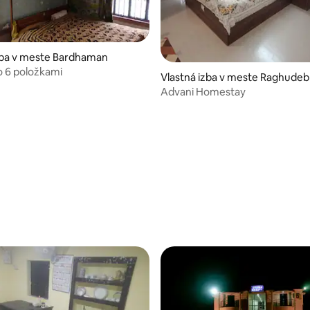
zba v meste Bardhaman
o 6 položkami
Vlastná izba v meste Raghude
Advani Homestay