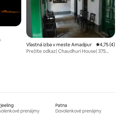
a
Vlastná izba v meste Amadpur
Priemerné ohodnoten
4,75 (4)
Prežite odkaz| Chaudhuri House| 375
rokov
jeeling
Patna
volenkové prenájmy
Dovolenkové prenájmy