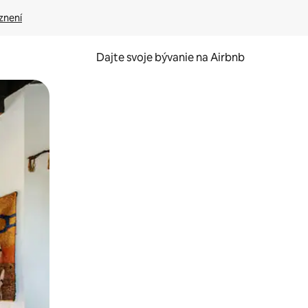
znení
Dajte svoje bývanie na Airbnb
kúmať pomocou dotykových gest či potiahnutia prstom.