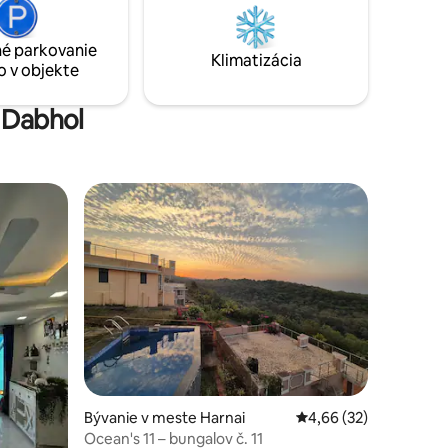
to jungle leading to river stream or just
drive for 20 min to Kolthare beach or
é parkovanie
Parshuram Bhumi.
Klimatizácia
o v objekte
e Dabhol
dnotení: 5
Bývanie v meste Harnai
Priemerné ohodnotenie
4,66 (32)
Ocean's 11 – bungalov č. 11