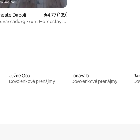
este Dapoli
Priemerné ohodnotenie 4,77 z 5, počet hodn
4,77 (139)
Suvarnadurg Front Homestay v
Južné Goa
Lonavala
Ra
Dovolenkové prenájmy
Dovolenkové prenájmy
Do