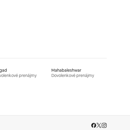
otení: 139
igad
Mahabaleshwar
volenkové prenájmy
Dovolenkové prenájmy