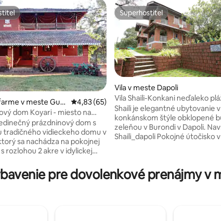
titeľ
Superhostiteľ
titeľ
Superhostiteľ
Vila v meste Dapoli
Vila Shaili-Konkani neďaleko pl
 farme v meste Guh
Priemerné ohodnotenie 4,83 z 5, počet hodn
4,83 (65)
Tamastirth, Dapoli
Shaili je elegantné ubytovanie v
vý dom Koyari - miesto na
 4,81 z 5, počet hodnotení: 36
konkánskom štýle obklopené b
uto
 jedinečný prázdninový dom s
zeleňou v Burondi v Dapoli. Nav
 tradičného vidieckeho domu v
Shaili_dapoli Pokojné útočisko v srdci
ktorý sa nachádza na pokojnej
prírodnej krásy Konkanu s pláž
s rozlohou 2 akre v idylickej
Tamasthirth a Ladghar v okolí. 
imavi neďaleko Guhagaru. Dom
nádych s kombináciou modern
stikálny, ale ponúka všetko
bavenie pre dovolenkové prenájmy v 
vybavenia. Vo vile je k dispozícii
ybavenie, ktoré poskytuje
autentická konkánska vegetari
a pohodlný pobyt. Je to ideálna
nevegetariánska strava a morsk
a pre rodiny s malými deťmi
(Za poplatok) K dispozícii len pr
arších občanov, ktorí cestujú
skupiny žien a manželské páry.
ďže hostíme len jednu skupinu
prichádzajú iba skupiny mužov (