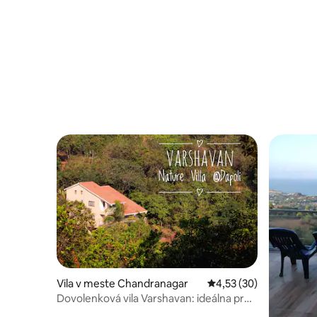
Vila v meste Chandranagar
Priemerné ohodnotenie
4,53 (30)
Dovolenková vila Varshavan: ideálna pre
veľké rodiny