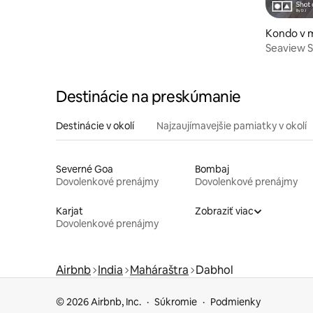
Kondo v m
Seaview 
Dapoli
Destinácie na preskúmanie
Destinácie v okolí
Najzaujímavejšie pamiatky v okolí
Severné Goa
Bombaj
Dovolenkové prenájmy
Dovolenkové prenájmy
Karjat
Zobraziť viac
Dovolenkové prenájmy
Airbnb
India
Maháraštra
Dabhol
© 2026 Airbnb, Inc.
Súkromie
Podmienky