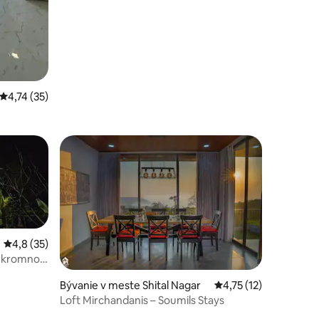
Priemerné ohodnotenie 4,74 z 5, počet hodnotení: 35
4,74 (35)
Priemerné ohodnotenie 4,8 z 5, počet hodnotení: 35
4,8 (35)
 súkromnou
Bývanie v meste Shital Nagar
Priemerné ohodnoteni
4,75 (12)
Loft Mirchandanis – Soumils Stays