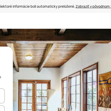
iektoré informácie boli automaticky preložené. 
Zobraziť v pôvodnom 
a
rechádzať pomocou klávesov so šípkami nahor a nadol alebo ich pres