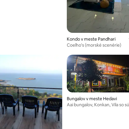
Kondo v meste Pandhari
Coelho's (morské scenérie)
Bungalov v meste Hedavi
Aai bungalov, Konkan, Vila so
terasou
 4,53 z 5, počet hodnotení: 30