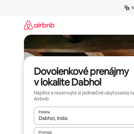
Preskočiť
N
na
obsah.
Dovolenkové prenájmy
v lokalite Dabhol
Nájdite a rezervujte si jedinečné ubytovania n
Airbnb
Poloha
Keď budú výsledky k dispozícii, môžete si ich p
Príchod