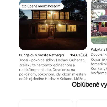
Obľúbené medzi hosťami
Superhos
Obľúbené medzi hosťami
Superhos
Pobyt na
agar
Dovolenko
Bungalov v meste Ratnagiri
Priemerné ohodnotenie
4,81 (36)
rodinné p
Koyari je
Jogai – pokojné sídlo v Hedavi, Guhagar,
tematikou
Kokan
Zrelaxujte na tomto jedinečnom a
Konkani, 
rustikálnom mieste. Dovolenka na
bio farme 
pokojnom, pokojnom, idylickom mieste v
dedine G
odľahlej dedine Hedavi v Kokane. Môžete
je síce ru
Obľúbené vy
si vychutnať bizarnú architektúru
moderné v
historického domu z konca 19. storočia -
príjemný 
začiatkom 20. storočia. Prvé poschodie,
destináci
ktoré bolo pridané v roku 1942, má
a/alebo st
balkón s výhľadom. Dispozícia má dobový
spolu. Ke
charakter klasického domu Kokani –