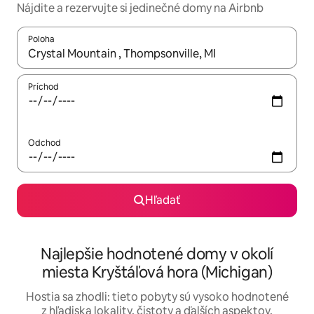
Nájdite a rezervujte si jedinečné domy na Airbnb
Poloha
Keď budú výsledky k dispozícii, môžete si ich prechádzať pom
Príchod
Odchod
Hľadať
Najlepšie hodnotené domy v okolí
miesta Kryštáľová hora (Michigan)
Hostia sa zhodli: tieto pobyty sú vysoko hodnotené
z hľadiska lokality, čistoty a ďalších aspektov.