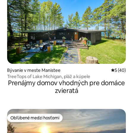
Bývanie v meste Manistee
Priemerné 
5 (40)
TreeTops of Lake Michigan, pláž a kúpele
Prenájmy domov vhodných pre domáce
zvieratá
Obľúbené medzi hosťami
Obľúbené medzi hosťami