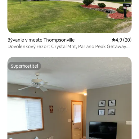
Bývanie v meste Thompsonville
Priemerné oh
4,9 (20)
Dovolenkový rezort Crystal Mnt, Par and Peak Getaway
Resort
Superhostiteľ
Superhostiteľ