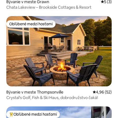
Bývanie v meste Grawn
Priemerné
5 (3)
Chata Lakeview – Brookside Cottages & Resort
Obľúbené medzi hosťami
Obľúbené medzi hosťami
Bývanie v meste Thompsonville
Priemerné oho
4,96 (52)
Crystal's Golf, Fish & Ski Haus, dobrodružstvo čaká!
Obľúbené medzi hosťami
Najobľúbenejšie medzi hosťami