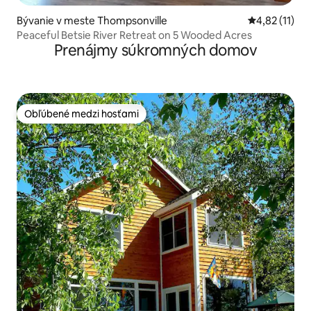
Bývanie v meste Thompsonville
Priemerné oh
4,82 (11)
Peaceful Betsie River Retreat on 5 Wooded Acres
Prenájmy súkromných domov
Obľúbené medzi hosťami
Obľúbené medzi hosťami