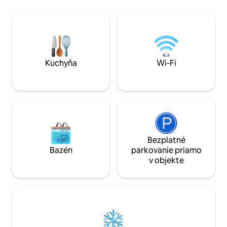
vaše dobrodružstvá v severnom
golfových ihrísk, 
Michigane. Lemon Lodge je rodinný dom
a ďalších. Vychutnajte si domáce jedlo v
s 4 spálňami a 2 kúpeľňami, ktorý ponúka
úplne novej dobre
lôžka až pre 13 osôb PLUS druhú
alebo sa najedzte/
obývaciu/hernú izbu s rozkladacou
úžasných miestnyc
pohovkou s manželskou posteľou
oplotený dvor je i
Queen. Zadná rodinná izba môže byť v
priateľov. Rezervuj
Kuchyňa
Wi-Fi
prípade potreby použitá aj ako veľká
dnes a vychutnajte
dodatočná 5. spálňa/spací priestor.
ponúkajú!
Bezplatné
Bazén
parkovanie priamo
v objekte