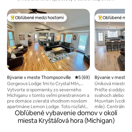
Obľúbené medzi hosťami
Obľúbené medz
Najobľúbenejšie medzi hosťami
Najobľúbenejšie 
Bývanie v meste Thompsonville
Priemerné ohodnotenie 5 z 
5 (69)
Bývanie v meste 
Gorgeous Lodge 1mi to Crystal Mtn,
Úniková miestnos
Kayaks, Pets Ok
Vytvorte si spomienky zo severného
Príďte si oddýchn
Michiganu v tomto veľmi priestrannom a
svahoch alebo cho
pre domáce zvieratá vhodnom novšom
Mountain (vzdialenej menej ako 0,5
apartmáne Lemon Lodge. Toto rozľahlé
míle). Centrálne 
Obľúbené vybavenie domov v okolí
jednoposchodové rančové bývanie s
jednodňové výlety
centrálnou klimatizáciou sa nachádza len
medveďa National
miesta Kryštáľová hora (Michigan)
1,6 km od letoviska Crystal Mountain a je
Michiganského ja
ideálnym základným táborom pre všetky
krásnych prírodný