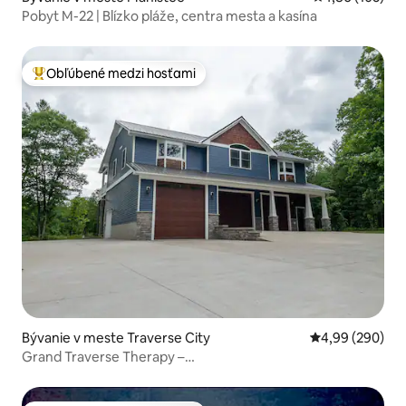
Pobyt M-22 | Blízko pláže, centra mesta a kasína
Obľúbené medzi hosťami
Najobľúbenejšie medzi hosťami
Bývanie v meste Traverse City
Priemerné ohod
4,99 (290)
Grand Traverse Therapy –
víriviéra/ohnište/herňa/klimatizácia