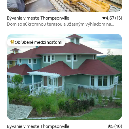
Bývanie v meste Thompsonville
Priemerné oh
4,67 (15)
Dom so súkromnou terasou a úžasným výhľadom na
golfové ihrisko
Obľúbené medzi hosťami
Najobľúbenejšie medzi hosťami
Bývanie v meste Thompsonville
Priemerné 
5 (40)