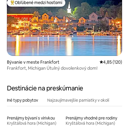
Obľúbené medzi hosťami
Najobľúbenejšie medzi hosťami
Bývanie v meste Frankfort
Priemerné ohod
4,85 (120)
Frankfort, Michigan Útulný dovolenkový dom!
Destinácie na preskúmanie
Iné typy pobytov
Najzaujímavejšie pamiatky v okolí
Prenájmy bývaní s vírivkou
Prenájmy vhodné pre rodiny
Kryštáľová hora (Michigan)
Kryštáľová hora (Michigan)