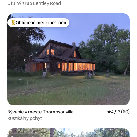
Útulný zrub Bentley Road
Obľúbené medzi hosťami
Najobľúbenejšie medzi hosťami
Bývanie v meste Thompsonville
Priemerné oho
4,93 (60)
Rustikálny pobyt