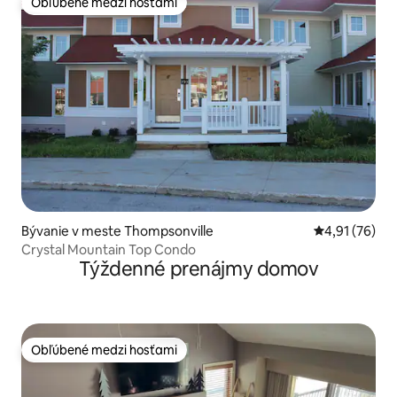
Obľúbené medzi hosťami
Obľúbené medzi hosťami
Bývanie v meste Thompsonville
Priemerné oho
4,91 (76)
Crystal Mountain Top Condo
Týždenné prenájmy domov
Obľúbené medzi hosťami
Obľúbené medzi hosťami