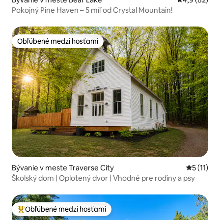
Pokojný Pine Haven – 5 míľ od Crystal Mountain!
Obľúbené medzi hosťami
Obľúbené medzi hosťami
Bývanie v meste Traverse City
Priemerné
5 (11)
Školský dom | Oplotený dvor | Vhodné pre rodiny a psy
Obľúbené medzi hosťami
Najobľúbenejšie medzi hosťami