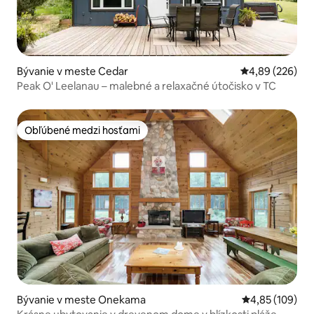
Bývanie v meste Cedar
Priemerné ohod
4,89 (226)
Peak O' Leelanau – malebné a relaxačné útočisko v TC
Obľúbené medzi hosťami
Obľúbené medzi hosťami
Bývanie v meste Onekama
Priemerné ohod
4,85 (109)