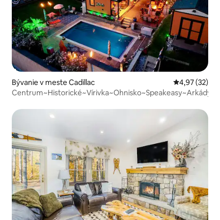
Bývanie v meste Cadillac
Priemerné oho
4,97 (32)
Centrum~Historické~Vírivka~Ohnisko~Speakeasy~Arkády