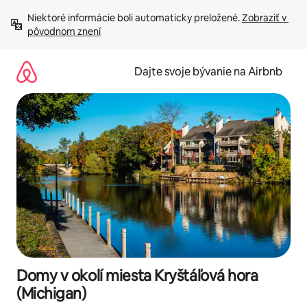
Preskočiť
Niektoré informácie boli automaticky preložené. 
Zobraziť v 
na
pôvodnom znení
obsah.
Dajte svoje bývanie na Airbnb
Domy v okolí miesta Kryštáľová hora
(Michigan)