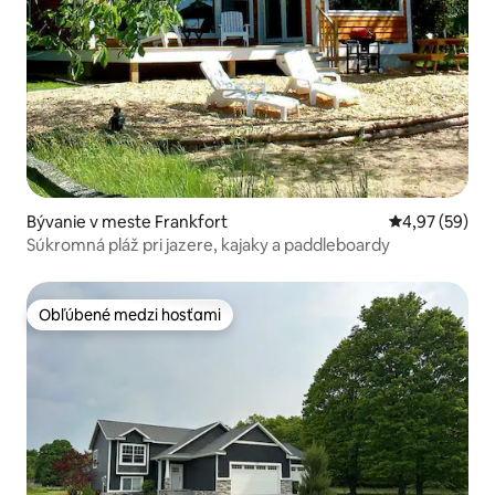
Bývanie v meste Frankfort
Priemerné oho
4,97 (59)
Súkromná pláž pri jazere, kajaky a paddleboardy
Obľúbené medzi hosťami
Obľúbené medzi hosťami