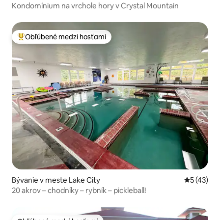
Kondomínium na vrchole hory v Crystal Mountain
Obľúbené medzi hosťami
Najobľúbenejšie medzi hosťami
Bývanie v meste Lake City
Priemerné 
5 (43)
20 akrov – chodníky – rybník – pickleball!