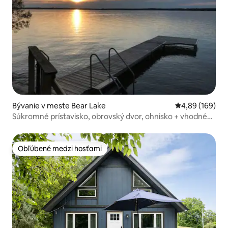
Bývanie v meste Bear Lake
Priemerné ohod
4,89 (169)
Súkromné prístavisko, obrovský dvor, ohnisko + vhodné
pre domáce zvieratá
Obľúbené medzi hosťami
Obľúbené medzi hosťami