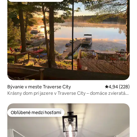
Obľúbené medzi hosťami
Bývanie v meste Traverse City
Priemerné ohod
4,94 (228)
Krásny dom pri jazere v Traverse City – domáce zvieratá
povolené
Obľúbené medzi hosťami
Obľúbené medzi hosťami