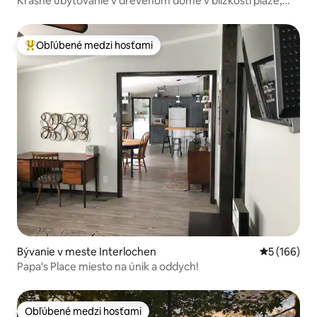
Krásne ubytovanie v drevenom dome v blízkosti pláže,
Dunes Golf
Obľúbené medzi hosťami
Najobľúbenejšie medzi hosťami
Bývanie v meste Interlochen
Priemerné o
5 (166)
Papa's Place miesto na únik a oddych!
Obľúbené medzi hosťami