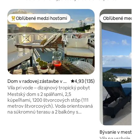
Obľúbené medzi hosťami
Obľúbené medzi 
Najobľúbenejšie medzi hosťami
Obľúbené medzi 
Dom v radovej zástavbe v m
Priemerné ohodnotenie 4,93 z 5
4,93 (135)
este Jolly Harbour
Vila pri vode – dizajnový tropický pobyt
Mestský dom s 2 spálňami, 2,5
kúpeľňami, 1200 štvorcových stôp (111
metrov štvorcových). Voda orientovaná
na súkromnú terasu a 2 balkóny s
výhľadom na západ slnka. Plne zásobená
a vybavená kuchyňa. Súkromné
parkovisko na mieste pre menšie autá;
Bývanie v meste 
parkovanie pre väčšie vozidlá vzdialené
h
Vila na vrchole k