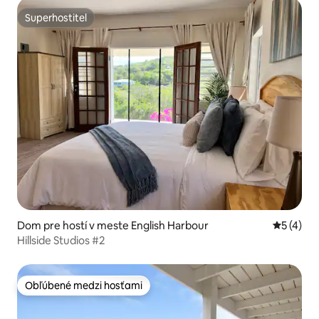
Superhostiteľ
Superhostiteľ
Dom pre hostí v meste English Harbour
Priemerné
5 (4)
Hillside Studios #2
Obľúbené medzi hosťami
Obľúbené medzi hosťami