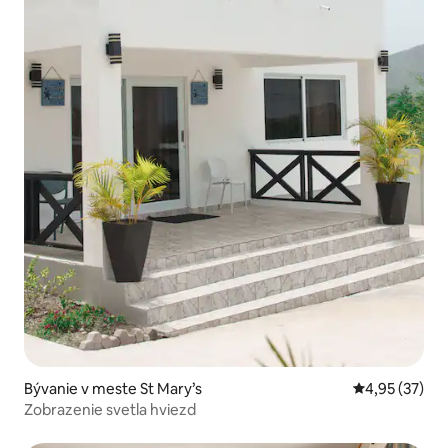
Bývanie v meste St Mary’s
Priemerné oho
4,95 (37)
Zobrazenie svetla hviezd