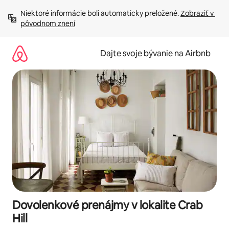
Preskočiť
Niektoré informácie boli automaticky preložené. 
Zobraziť v 
na
pôvodnom znení
obsah.
Dajte svoje bývanie na Airbnb
Dovolenkové prenájmy v lokalite Crab
Hill