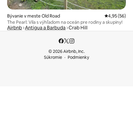
Bývanie v meste Old Road
Priemerné oho
4,95 (56)
The Pearl: Vila s výhľadom na oceán pre rodiny a skupiny!
Airbnb
Antigua a Barbuda
Crab Hill
© 2026 Airbnb, Inc.
Súkromie
Podmienky