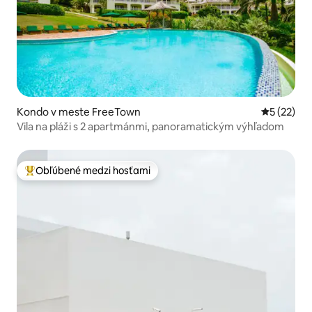
Kondo v meste FreeTown
Priemerné 
5 (22)
Vila na pláži s 2 apartmánmi, panoramatickým výhľadom
Obľúbené medzi hosťami
Najobľúbenejšie medzi hosťami