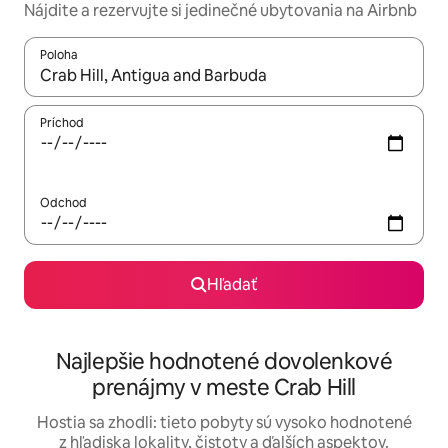
Nájdite a rezervujte si jedinečné ubytovania na Airbnb
Poloha
Keď budú výsledky k dispozícii, môžete si ich prechádzať pom
Príchod
Odchod
Hľadať
Najlepšie hodnotené dovolenkové
prenájmy v meste Crab Hill
Hostia sa zhodli: tieto pobyty sú vysoko hodnotené
z hľadiska lokality, čistoty a ďalších aspektov.