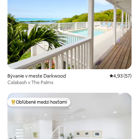
Bývanie v meste Darkwood
Priemerné oho
4,93 (57)
Calabash v The Palms
Obľúbené medzi hosťami
Najobľúbenejšie medzi hosťami