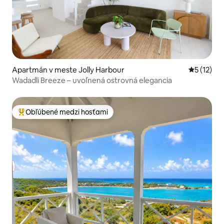
Apartmán v meste Jolly Harbour
Priemerné
5 (12)
Wadadli Breeze – uvoľnená ostrovná elegancia
Obľúbené medzi hosťami
Najobľúbenejšie medzi hosťami