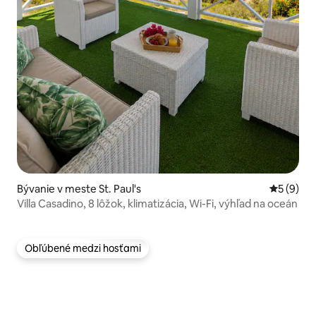
Bývanie v meste St. Paul's
Priemerné
5 (9)
Villa Casadino, 8 lôžok, klimatizácia, Wi-Fi, výhľad na oceán
Obľúbené medzi hosťami
Obľúbené medzi hosťami