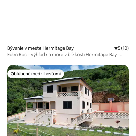
Bývanie v meste Hermitage Bay
Priemerné 
5 (10)
Eden Roc – výhľad na more v blízkosti Hermitage Bay –
Jolly Harbour
Obľúbené medzi hosťami
Obľúbené medzi hosťami