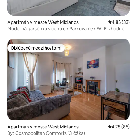
Apartmán v meste West Midlands
Priemerné oho
4,85 (33)
Moderná garsónka v centre • Parkovanie • Wi-Fi vhodné
na prácu
Obľúbené medzi hosťami
Obľúbené medzi hosťami
Apartmán v meste West Midlands
Priemerné oho
4,78 (85)
Byt Cosmopolitan Comforts (3 lôžka)