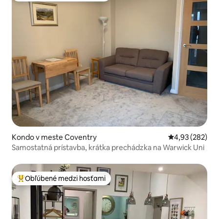
Kondo v meste Coventry
Priemerné ohod
4,93 (282)
Samostatná prístavba, krátka prechádzka na Warwick Uni
Obľúbené medzi hosťami
Najobľúbenejšie medzi hosťami