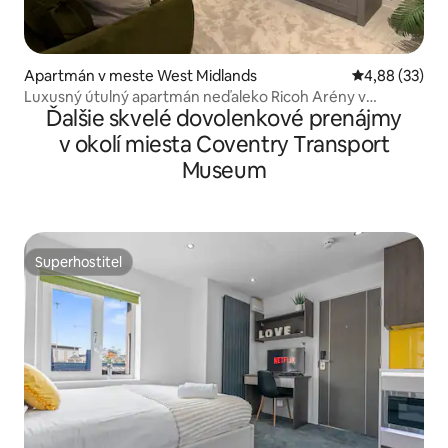
Apartmán v meste West Midlands
Priemerné oho
4,88 (33)
Luxusný útulný apartmán neďaleko Ricoh Arény v
Ďalšie skvelé dovolenkové prenájmy
Coventry
v okolí miesta Coventry Transport
Museum
Superhostiteľ
Superhostiteľ