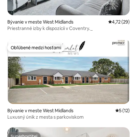
Bývanie v meste West Midlands
Priemerné oho
4,72 (29)
Priestranné izby k dispozícii v Coventry._
Obľúbené medzi hosťami
Obľúbené medzi hosťami
Bývanie v meste West Midlands
Priemerné
5 (12)
Luxusný únik z mesta s parkoviskom
Superhostiteľ