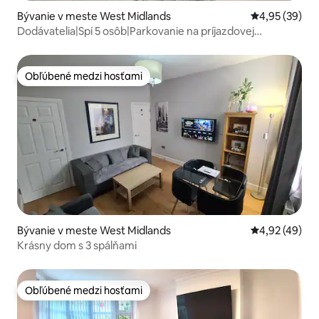
Bývanie v meste West Midlands
Priemerné oho
4,95 (39)
Dodávatelia|Spí 5 osôb|Parkovanie na príjazdovej
ceste|Netflix|
Obľúbené medzi hosťami
Obľúbené medzi hosťami
Bývanie v meste West Midlands
Priemerné oho
4,92 (49)
Krásny dom s 3 spálňami
Obľúbené medzi hosťami
Obľúbené medzi hosťami