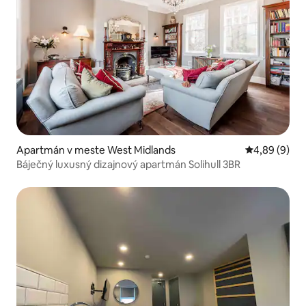
Apartmán v meste West Midlands
Priemerné oh
4,89 (9)
Báječný luxusný dizajnový apartmán Solihull 3BR