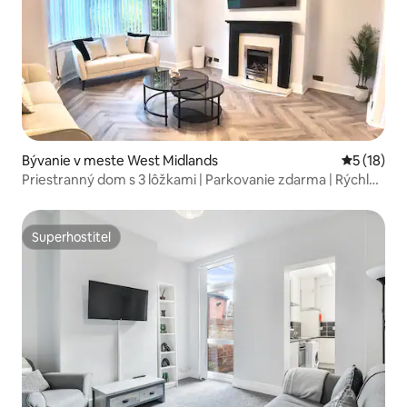
Bývanie v meste West Midlands
Priemerné 
5 (18)
Priestranný dom s 3 lôžkami | Parkovanie zdarma | Rýchle
Wi-Fi
Superhostiteľ
Superhostiteľ