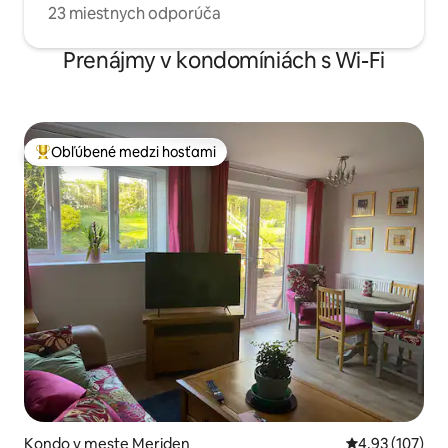
23 miestnych odporúča
Prenájmy v kondomíniách s Wi-Fi
Obľúbené medzi hosťami
Najobľúbenejšie medzi hosťami
Kondo v meste Meriden
Priemerné ohod
4,93 (107)