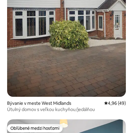
Bývanie v meste West Midlands
Priemerné oho
4,96 (49)
Útulný domov s veľkou kuchyňou/jedálňou
Obľúbené medzi hosťami
Obľúbené medzi hosťami