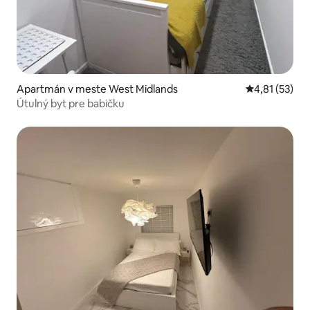
Apartmán v meste West Midlands
Priemerné oh
4,81 (53)
Útulný byt pre babičku