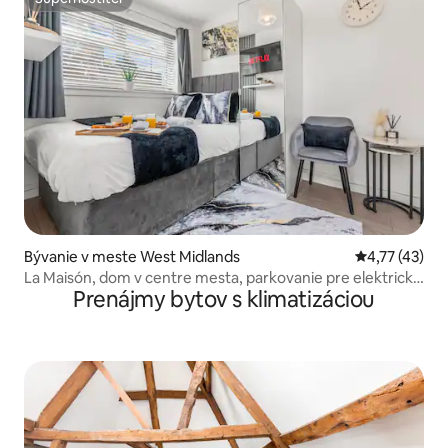
Superhostiteľ
Bývanie v meste West Midlands
Priemerné oh
4,77 (43)
La Maisón, dom v centre mesta, parkovanie pre elektrické
Prenájmy bytov s klimatizáciou
vozidlá, rýchle Wi-Fi