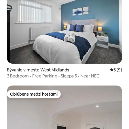
Bývanie v meste West Midlands
Priemerné
5 (9)
3 Bedroom • Free Parking • Sleeps 5 • Near NEC
Obľúbené medzi hosťami
Obľúbené medzi hosťami