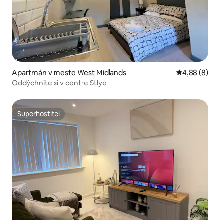
Apartmán v meste West Midlands
Priemerné oh
4,88 (8)
Oddýchnite si v centre Stlye
Superhostiteľ
Superhostiteľ