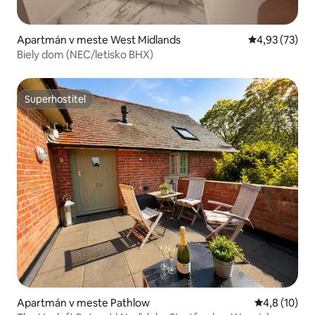
Apartmán v meste West Midlands
Priemerné oho
4,93 (73)
Biely dom (NEC/letisko BHX)
Superhostiteľ
Superhostiteľ
Apartmán v meste Pathlow
Priemerné o
4,8 (10)