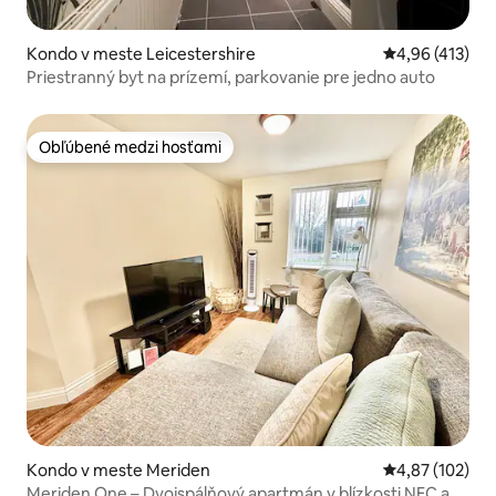
Kondo v meste Leicestershire
Priemerné ohod
4,96 (413)
Priestranný byt na prízemí, parkovanie pre jedno auto
Obľúbené medzi hosťami
Obľúbené medzi hosťami
Kondo v meste Meriden
Priemerné ohod
4,87 (102)
Meriden One – Dvojspálňový apartmán v blízkosti NEC a