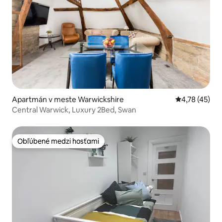
Apartmán v meste Warwickshire
Priemerné oho
4,78 (45)
Central Warwick, Luxury 2Bed, Swan
Obľúbené medzi hosťami
Obľúbené medzi hosťami