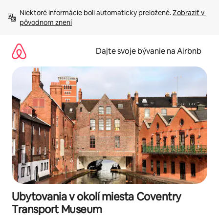
Preskočiť
Niektoré informácie boli automaticky preložené. 
Zobraziť v 
na
pôvodnom znení
obsah.
Dajte svoje bývanie na Airbnb
Ubytovania v okolí miesta Coventry
Transport Museum