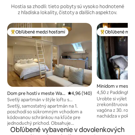
Hostia sa zhodli: tieto pobyty sú vysoko hodnotené
z hľadiska lokality, čistoty a ďalších aspektov.
Obľúbené medzi hosťami
Obľúbené medz
Najobľúbenejšie medzi hosťami
Najobľúbenejšie 
Minidom v meste 
4,50 z Paddington
Dom pre hostí v meste War
Priemerné ohodnotenie 4,96 z 5
4,96 (140)
Urobte si výlet do
wickshire
Svetlý apartmán v štýle loftu s
zrekonštruovanéh
parkovaním a Netflixom
Svetlý, samostatný apartmán na 1.
vagóna z 30. rokov
poschodí so súkromným vchodom a
nachádza v pokojne
kódovanou schránkou na kľúče pre
Warwickshire. 4.5
jednoduchý príchod. Obsahuje
jedinečný pobyt s
Obľúbené vybavenie v dovolenkových
manželskú posteľ veľkosti King,
všetkým, čo potre
rozkladaciu pohovku, jedálenský kút a