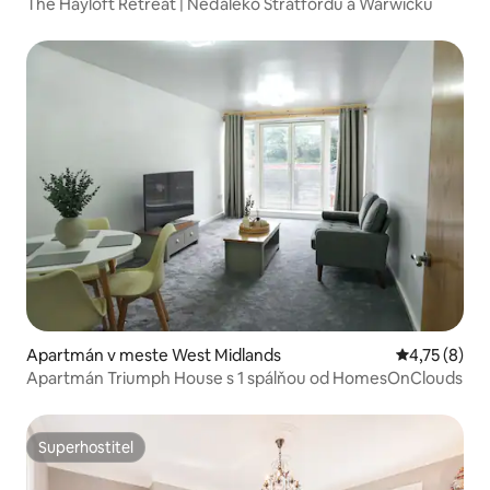
The Hayloft Retreat | Neďaleko Stratfordu a Warwicku
Apartmán v meste West Midlands
Priemerné o
4,75 (8)
Apartmán Triumph House s 1 spálňou od HomesOnClouds
Superhostiteľ
Superhostiteľ