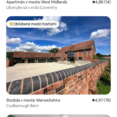
Apartmán v meste West Midlands
Priemerné oho
4,86 (14)
Ubytujte sa v srdci Coventry
Obľúbené medzi hosťami
Najobľúbenejšie medzi hosťami
Stodola v meste Warwickshire
Priemerné oho
4,97 (78)
Codborough Barn