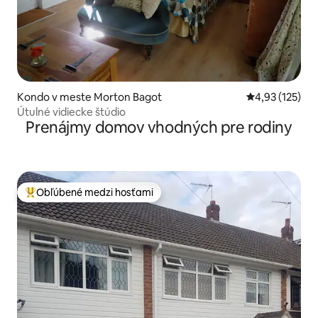
Kondo v meste Morton Bagot
Priemerné ohod
4,93 (125)
Útulné vidiecke štúdio
Prenájmy domov vhodných pre rodiny
Obľúbené medzi hosťami
Najobľúbenejšie medzi hosťami