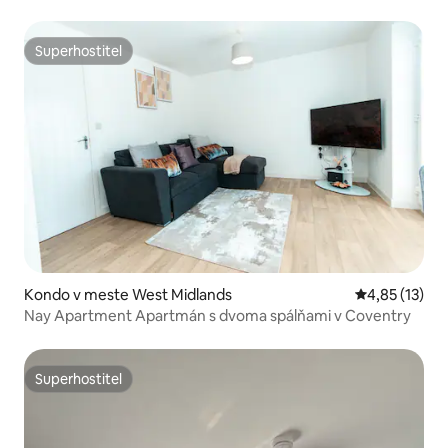
Superhostiteľ
Superhostiteľ
Kondo v meste West Midlands
Priemerné oh
4,85 (13)
Nay Apartment Apartmán s dvoma spálňami v Coventry
Superhostiteľ
Superhostiteľ