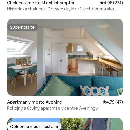
Chalupa v meste Minchinhampton
Priemerné ohod
4,95 (274)
Historická chalupa v Cotswolds, ktorá je chránená ako
pamiatka II. stupňa
Superhostiteľ
Superhostiteľ
Apartmán v meste Avening
Priemerné oho
4,79 (47)
Pokojný a útulný apartmán v centre Aveningu
Obľúbené medzi hosťami
Obľúbené medzi hosťami