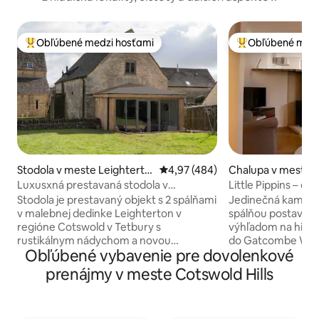
Obľúbené medzi hosťami
Obľúbené medz
Najobľúbenejšie medzi hosťami
Najobľúbenejšie 
Stodola v meste Leighterto
Priemerné ohodnotenie 4,97 z 5
4,97 (484)
Chalupa v meste 
n
Luxusxná prestavaná stodola v
Little Pippins – d
Cotswold's so saunou/kúpeľom
Stodola je prestavaný objekt s 2 spálňami
Jedinečná kamenn
v malebnej dedinke Leighterton v
spálňou postavená
regióne Cotswold v Tetbury s
výhľadom na histo
rustikálnym nádychom a novou
do Gatcombe Woo
Obľúbené vybavenie pre dovolenkové
kúpeľňou. V stodole sú dve veľké spálne,
zrekonštruovaný 
obe s vlastnou kúpeľňou s otvorenou
sporákom, južný
prenájmy v meste Cotswold Hills
sprchou a jedna s voľne stojacou vaňou.
salónik/kuchyňa/je
Každá spálňa má manželskú posteľ
a suchá kamenná 
veľkosti King a rozkladaciu pohovku pre
poskytne útulné útočisko. 