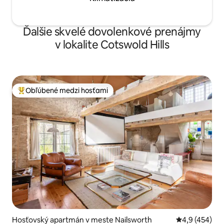
Ďalšie skvelé dovolenkové prenájmy
v lokalite Cotswold Hills
Obľúbené medzi hosťami
Najobľúbenejšie medzi hosťami
Hosťovský apartmán v meste Nailsworth
Priemerné oho
4,9 (454)