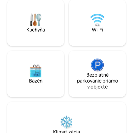
jednu osobu. Vybavené vlastnou
dispozícii so sup
inteligentnou televíziou. Obývacia časť a
veľkosti veľkosti 
spálne majú Wi-Fi pripojenie Gigaclear
samostatné poste
300 Mb/s. Podlahové kúrenie Dobre
upozornením. Kuchyňa je vybavená
vychované psy sú vítané Ohradená
chladničkou, varn
záhrada. Prísny zákaz
umývačkou riadu a
Kuchyňa
Wi-Fi
večierkov/rozlúčok so slobodou
Bezplatné
Bazén
parkovanie priamo
v objekte
Klimatizácia