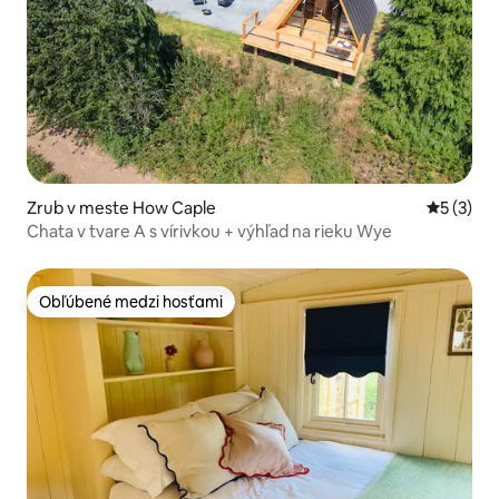
Zrub v meste How Caple
Priemerné
5 (3)
Chata v tvare A s vírivkou + výhľad na rieku Wye
Obľúbené medzi hosťami
Obľúbené medzi hosťami