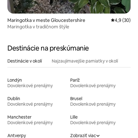
Maringotka v meste Gloucestershire
Priemerné oh
4,9 (30)
Maringotka v tradičnom štýle
Destinácie na preskúmanie
Destinácie v okolí
Najzaujímavejšie pamiatky v okolí
Londýn
Paríž
Dovolenkové prenájmy
Dovolenkové prenájmy
Dublin
Brusel
Dovolenkové prenájmy
Dovolenkové prenájmy
Manchester
Lille
Dovolenkové prenájmy
Dovolenkové prenájmy
Antverpy
Zobraziť viac