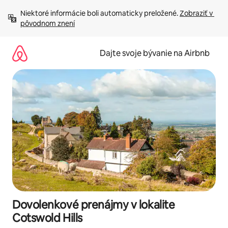
Preskočiť
Niektoré informácie boli automaticky preložené. 
Zobraziť v 
na
pôvodnom znení
obsah.
Dajte svoje bývanie na Airbnb
Dovolenkové prenájmy v lokalite
Cotswold Hills