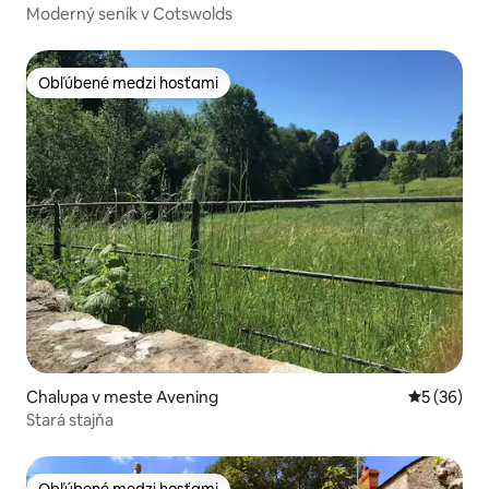
Moderný seník v Cotswolds
Obľúbené medzi hosťami
Obľúbené medzi hosťami
Chalupa v meste Avening
Priemerné 
5 (36)
Stará stajňa