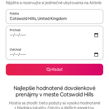
Nájdite a rezervujte si jedinečné ubytovania na Airbnb
Poloha
Keď budú výsledky k dispozícii, môžete si ich prechádzať pom
Príchod
Odchod
Hľadať
Najlepšie hodnotené dovolenkové
prenájmy v meste Cotswold Hills
Hostia sa zhodli: tieto pobyty sú vysoko hodnotené
z hľadiska lokality, čistoty a ďalších aspektov.