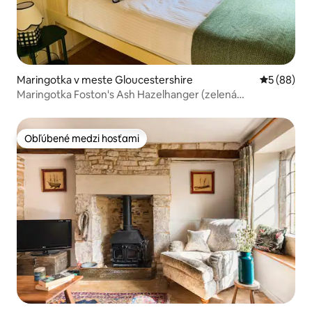
Maringotka v meste Gloucestershire
Priemerné 
5 (88)
Maringotka Foston's Ash Hazelhanger (zelená
maringotka)
Obľúbené medzi hosťami
Obľúbené medzi hosťami