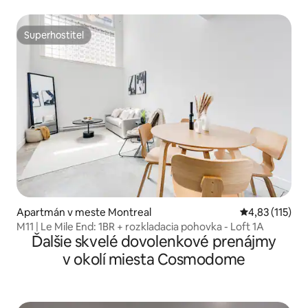
dekor
Superhostiteľ
Superhostiteľ
Apartmán v meste Montreal
Priemerné oho
4,83 (115)
M11 | Le Mile End: 1BR + rozkladacia pohovka - Loft 1A
Ďalšie skvelé dovolenkové prenájmy
v okolí miesta Cosmodome