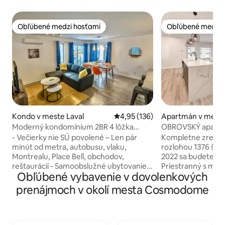
Obľúbené medzi hosťami
Obľúbené medzi 
Obľúbené medzi hosťami
Obľúbené medzi 
Kondo v meste Laval
Priemerné ohodnotenie 4,95 z 5
4,95 (136)
Apartmán v meste
Moderný kondomínium 2BR 4 lôžka
OBROVSKÝ apartmá
klimatizácia Wi-Fi bezplatné parkovanie
ŠTVORCOVÝCH STÔP
- Večierky nie SÚ povolené – Len pár
Kompletne zrekon
St-Hubert
minút od metra, autobusu, vlaku,
rozlohou 1376 štv
Montrealu, Place Bell, obchodov,
2022 sa budete cít
reštaurácií - Samoobslužné ubytovanie –
Priestranný s mod
Obľúbené vybavenie v dovolenkových
Moderný apartmán, slnečný, čistý – Wi-Fi
vás očarí vysokými
800 Mbit/s, 55-palcový 4K smart
prirodzeným svetl
prenájmoch v okolí mesta Cosmodome
televízor so službou Netflix, Youtube... -
plne vybavenú kuc
Stôl s ergonomickou stoličkou – Plne
nezabudnuteľné ch
vybavená kuchyňa, sporák, chladnička,
priateľmi. S 2 sam
mikrovlnná rúra, umývačka riadu –
kúpeľňami s toale