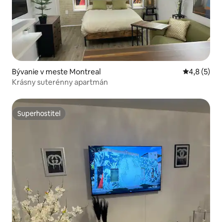
Bývanie v meste Montreal
Priemerné 
4,8 (5)
Krásny suterénny apartmán
Superhostiteľ
Superhostiteľ