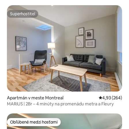
Superhostiteľ
Superhostiteľ
Apartmán v meste Montreal
Priemerné ohod
4,93 (264)
MARiUS | 2Br – 4 minúty na promenádu metra a Fleury
Obľúbené medzi hosťami
Obľúbené medzi hosťami