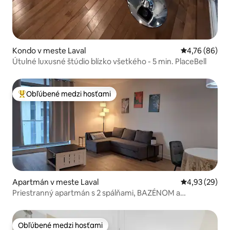
Kondo v meste Laval
Priemerné oho
4,76 (86)
Útulné luxusné štúdio blízko všetkého - 5 min. PlaceBell
Obľúbené medzi hosťami
Najobľúbenejšie medzi hosťami
Apartmán v meste Laval
Priemerné oho
4,93 (29)
Priestranný apartmán s 2 spálňami, BAZÉNOM a
POSILOŇŇOU
Obľúbené medzi hosťami
Obľúbené medzi hosťami