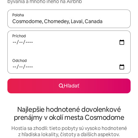
bývania a mnoho iného na Airbnb
Poloha
Keď budú výsledky k dispozícii, môžete si ich prechádzať pom
Príchod
Odchod
Hľadať
Najlepšie hodnotené dovolenkové
prenájmy v okolí mesta Cosmodome
Hostia sa zhodli: tieto pobyty sú vysoko hodnotené
z hľadiska lokality, čistoty a ďalších aspektov.