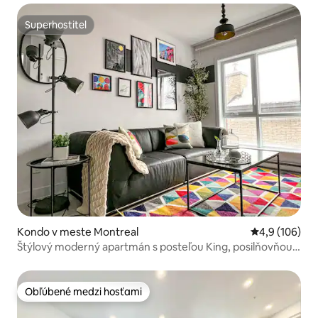
Superhostiteľ
Superhostiteľ
Kondo v meste Montreal
Priemerné oho
4,9 (106)
Štýlový moderný apartmán s posteľou King, posilňovňou,
parkoviskom, DT a letiskom
Obľúbené medzi hosťami
Obľúbené medzi hosťami