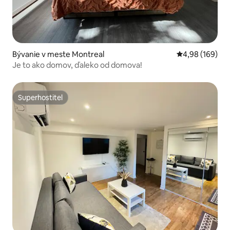
Bývanie v meste Montreal
Priemerné ohod
4,98 (169)
Je to ako domov, ďaleko od domova!
Superhostiteľ
Superhostiteľ