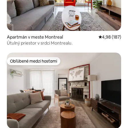
Apartmán v meste Montreal
Priemerné ohod
4,98 (187)
Útulný priestor v srdci Montrealu.
Obľúbené medzi hosťami
Obľúbené medzi hosťami