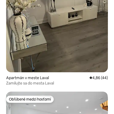
Apartmán v meste Laval
Priemerné oho
4,86 (44)
Zamilujte sa do mesta Laval
Obľúbené medzi hosťami
Obľúbené medzi hosťami