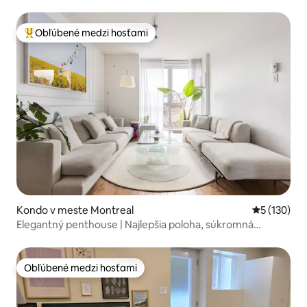
Obľúbené medzi hosťami
Najobľúbenejšie medzi hosťami
Kondo v meste Montreal
Priemerné o
5 (130)
Elegantný penthouse | Najlepšia poloha, súkromná
strecha
Obľúbené medzi hosťami
Obľúbené medzi hosťami