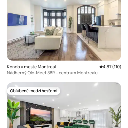
Kondo v meste Montreal
Priemerné oho
4,87 (110)
Nádherný Old-Meet 3BR – centrum Montrealu
Obľúbené medzi hosťami
Obľúbené medzi hosťami