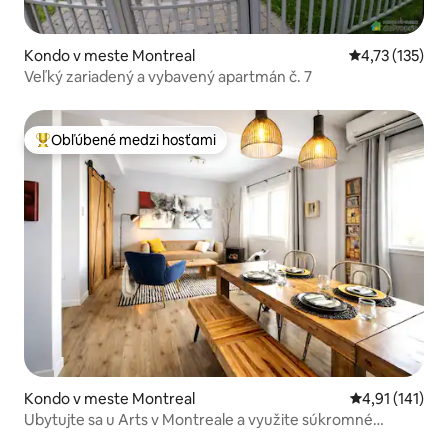
Kondo v meste Montreal
Priemerné oho
4,73 (135)
Veľký zariadený a vybavený apartmán č. 7
Obľúbené medzi hosťami
Najobľúbenejšie medzi hosťami
Kondo v meste Montreal
Priemerné oho
4,91 (141)
Ubytujte sa u Arts v Montreale a využite súkromné
parkovanie.