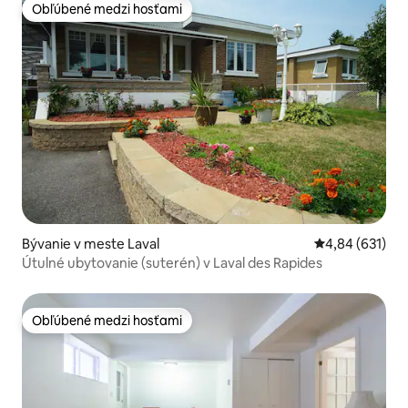
Obľúbené medzi hosťami
Obľúbené medzi hosťami
Bývanie v meste Laval
Priemerné ohod
4,84 (631)
Útulné ubytovanie (suterén) v Laval des Rapides
Obľúbené medzi hosťami
Obľúbené medzi hosťami