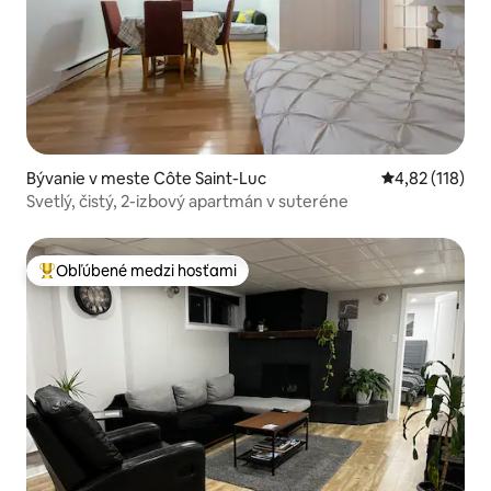
Bývanie v meste Côte Saint-Luc
Priemerné oho
4,82 (118)
Svetlý, čistý, 2-izbový apartmán v suteréne
Obľúbené medzi hosťami
Najobľúbenejšie medzi hosťami