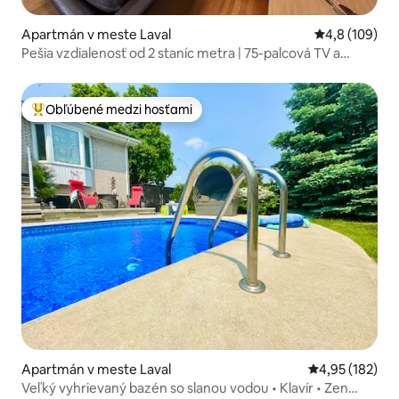
Apartmán v meste Laval
Priemerné oho
4,8 (109)
Pešia vzdialenosť od 2 staníc metra | 75-palcová TV a
kávový bar
Obľúbené medzi hosťami
Najobľúbenejšie medzi hosťami
Apartmán v meste Laval
Priemerné ohod
4,95 (182)
Veľký vyhrievaný bazén so slanou vodou • Klavír • Zen