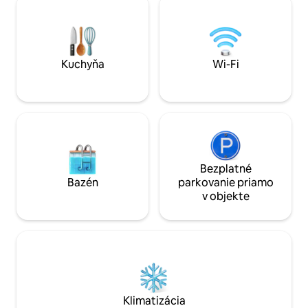
Práčka a sušička v ubytovaní – Súkromné
v obývacej izbe a
bezplatné parkovanie a bezplatné
matracom môže t
parkovanie na ulici – Klimatizácia a
ubytovať 8 cestujú
výmenník vzduchu s HEPA filtrom –
strešnú terasu je k
Tichá oblasť v blízkosti parkov, rieky,
októbra CITQ-299
Kuchyňa
Wi-Fi
obchodov s potravinami, autobusu,
metra, železničnej stanice
Bezplatné
Bazén
parkovanie priamo
v objekte
Klimatizácia