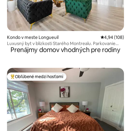
Kondo v meste Longueuil
Priemerné ohod
4,94 (108)
Luxusný byt v blízkosti Starého Montrealu. Parkovanie
Prenájmy domov vhodných pre rodiny
ZDARMA.
Obľúbené medzi hosťami
Najobľúbenejšie medzi hosťami