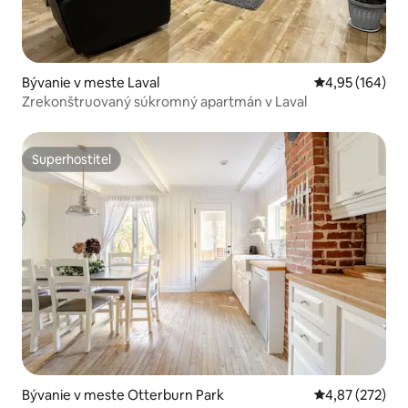
Bývanie v meste Laval
Priemerné ohod
4,95 (164)
Zrekonštruovaný súkromný apartmán v Laval
Superhostiteľ
Superhostiteľ
Bývanie v meste Otterburn Park
Priemerné ohod
4,87 (272)