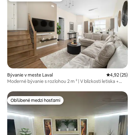
Bývanie v meste Laval
Priemerné oho
4,92 (25)
Moderné bývanie s rozlohou 2 m ² | V blízkosti letiska +
parkovanie zdarma
Obľúbené medzi hosťami
Obľúbené medzi hosťami