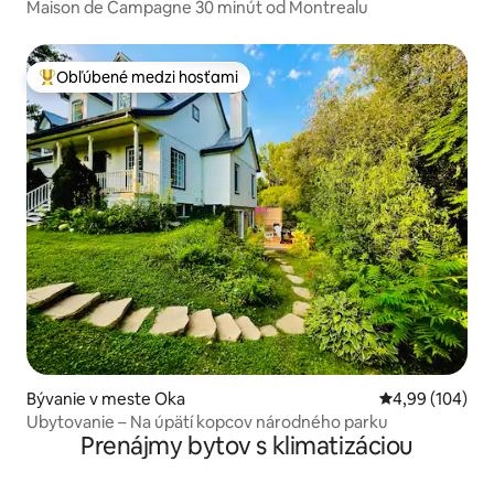
Maison de Campagne 30 minút od Montrealu
Obľúbené medzi hosťami
Najobľúbenejšie medzi hosťami
Bývanie v meste Oka
Priemerné ohod
4,99 (104)
Ubytovanie – Na úpätí kopcov národného parku
Prenájmy bytov s klimatizáciou