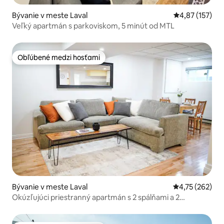
Bývanie v meste Laval
Priemerné ohod
4,87 (157)
Veľký apartmán s parkoviskom, 5 minút od MTL
Obľúbené medzi hosťami
Obľúbené medzi hosťami
Bývanie v meste Laval
Priemerné ohod
4,75 (262)
Okúzľujúci priestranný apartmán s 2 spálňami a 2
kúpeľňami