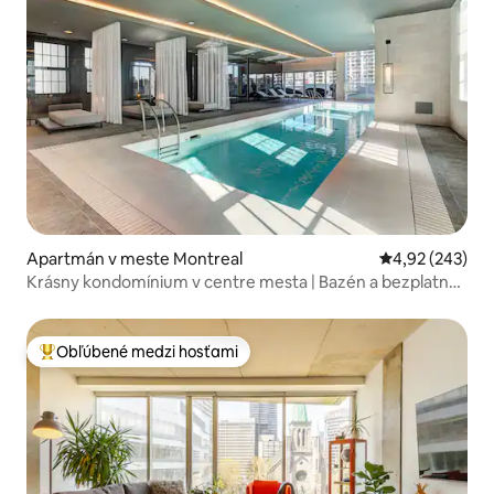
Apartmán v meste Montreal
Priemerné ohod
4,92 (243)
Krásny kondomínium v centre mesta | Bazén a bezplatné
parkovanie
Obľúbené medzi hosťami
Najobľúbenejšie medzi hosťami