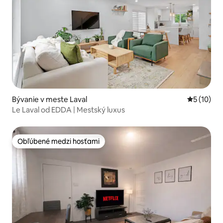
Bývanie v meste Laval
Priemerné 
5 (10)
Le Laval od EDDA | Mestský luxus
Obľúbené medzi hosťami
Obľúbené medzi hosťami