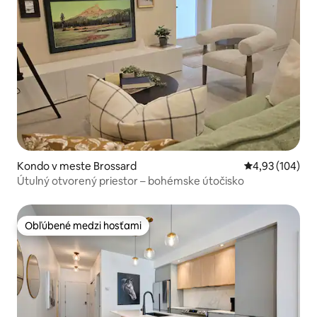
Kondo v meste Brossard
Priemerné ohod
4,93 (104)
Útulný otvorený priestor – bohémske útočisko
Obľúbené medzi hosťami
Obľúbené medzi hosťami