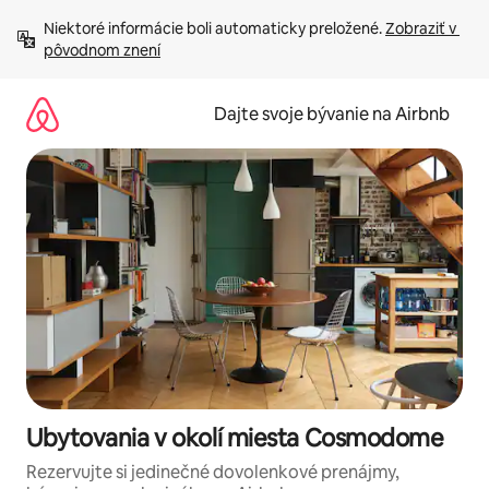
Preskočiť
Niektoré informácie boli automaticky preložené. 
Zobraziť v 
na
pôvodnom znení
obsah.
Dajte svoje bývanie na Airbnb
Ubytovania v okolí miesta Cosmodome
Rezervujte si jedinečné dovolenkové prenájmy,